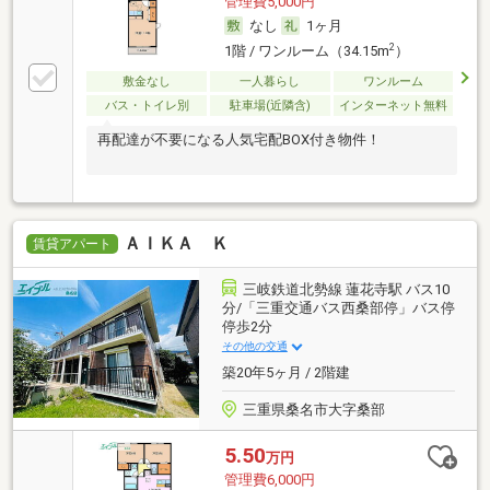
管理費5,000円
なし
1ヶ月
2
1階 / ワンルーム（34.15m
）
敷金なし
一人暮らし
ワンルーム
バス・トイレ別
駐車場(近隣含)
インターネット無料
再配達が不要になる人気宅配BOX付き物件！
ＡＩＫＡ Ｋ
賃貸アパート
三岐鉄道北勢線 蓮花寺駅 バス10
分/「三重交通バス西桑部停」バス停
停歩2分
その他の交通
築20年5ヶ月 / 2階建
三重県桑名市大字桑部
5.50
万円
管理費6,000円