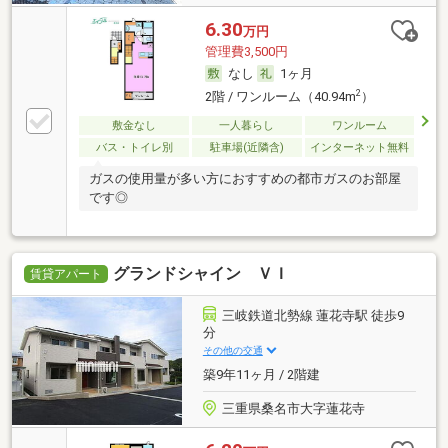
6.30
万円
管理費3,500円
なし
1ヶ月
2
2階 / ワンルーム（40.94m
）
敷金なし
一人暮らし
ワンルーム
バス・トイレ別
駐車場(近隣含)
インターネット無料
ガスの使用量が多い方におすすめの都市ガスのお部屋
です◎
グランドシャイン ＶＩ
賃貸アパート
三岐鉄道北勢線 蓮花寺駅 徒歩9
分
その他の交通
築9年11ヶ月 / 2階建
三重県桑名市大字蓮花寺