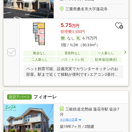
三重県桑名市大字蓮花寺
5.75
万円
管理費3,500円
なし
6.75万円
2
1階 / 1LDK（50.33m
）
敷金なし
更新料なし
一人暮らし
二人暮らし
バス・トイレ別
駐車場(近隣含)
ペット飼育可能、設備充実でカウンターキッチンのお
部屋。駅まで近くて移動が便利です♪エアコン2基付
き。
フィオーレ
賃貸アパート
三岐鉄道北勢線 蓮花寺駅 徒歩7
分
その他の交通
築19年7ヶ月 / 2階建