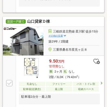
山口貸家Ｄ棟
賃貸一戸建て
三岐鉄道北勢線 星川駅 徒歩15分
その他の交通
築29年 / 2階建
三重県桑名市星見ヶ丘８
9.50
万円
管理費なし
2ヶ月
なし
2
2階 / 3LDK（79.42m
）
礼金なし
ファミリー
バス・トイレ別
駐車場(近隣含)
最上階
収納スペース
駐車場2台分・最上階