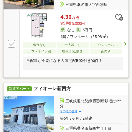
三重県桑名市大字西別所
4.30
万円
管理費5,000円
なし
6万円
2
1階 / ワンルーム（35.98m
）
敷金なし
一人暮らし
ワンルーム
バス・トイレ別
駐車場(近隣含)
南向き
再配達が不要になる人気宅配BOX付き物件！
フィオーレ新西方
賃貸アパート
三岐鉄道北勢線 西別所駅 徒歩22
分
その他の交通
築6年3ヶ月 / 2階建
三重県桑名市新西方４丁目