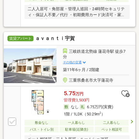
二人入居可・角部屋・管理人巡回・24時間セキュリテ
ィ・保証人不要／代行 ・初期費用カード決済可・家賃
カード決済可
ａｖａｎｔｉ宇賀
賃貸アパート
三岐鉄道北勢線 蓮花寺駅 徒歩7
分
その他の交通
築11年6ヶ月 / 2階建
三重県桑名市大字蓮花寺
5.75
万円
管理費3,500円
なし
6.75万円(実費)
2
1階 / 1LDK（50.29m
）
敷金なし
一人暮らし
二人暮らし
バス・トイレ別
駐車場(近隣含)
ペット相談可