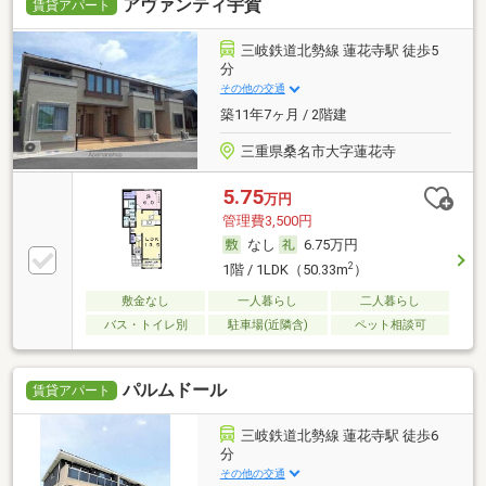
アヴァンティ宇賀
賃貸アパート
三岐鉄道北勢線 蓮花寺駅 徒歩5
分
その他の交通
築11年7ヶ月 / 2階建
三重県桑名市大字蓮花寺
5.75
万円
管理費3,500円
なし
6.75万円
2
1階 / 1LDK（50.33m
）
敷金なし
一人暮らし
二人暮らし
バス・トイレ別
駐車場(近隣含)
ペット相談可
パルムドール
賃貸アパート
三岐鉄道北勢線 蓮花寺駅 徒歩6
分
その他の交通