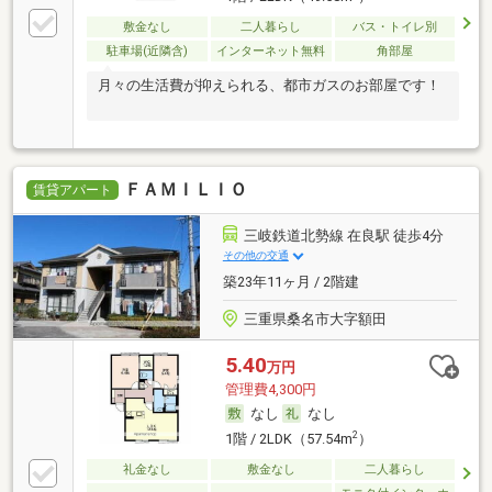
敷金なし
二人暮らし
バス・トイレ別
駐車場(近隣含)
インターネット無料
角部屋
月々の生活費が抑えられる、都市ガスのお部屋です！
ＦＡＭＩＬＩＯ
賃貸アパート
三岐鉄道北勢線 在良駅 徒歩4分
その他の交通
築23年11ヶ月 / 2階建
三重県桑名市大字額田
5.40
万円
管理費4,300円
なし
なし
2
1階 / 2LDK（57.54m
）
礼金なし
敷金なし
二人暮らし