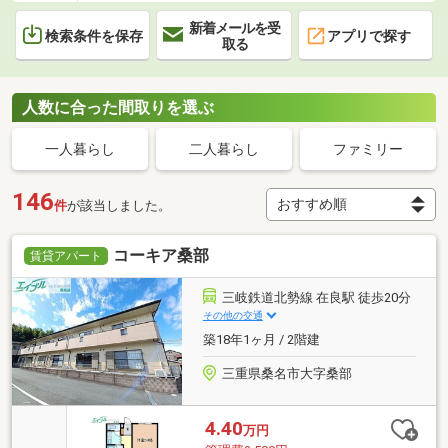
新着メールを受
検索条件を保存
アプリで探す
取る
人数に合った間取りを選ぶ
一人暮らし
二人暮らし
ファミリー
146
件
が該当しました。
コーキア桑部
賃貸アパート
三岐鉄道北勢線 在良駅 徒歩20分
その他の交通
築18年1ヶ月 / 2階建
三重県桑名市大字桑部
4.40
万円