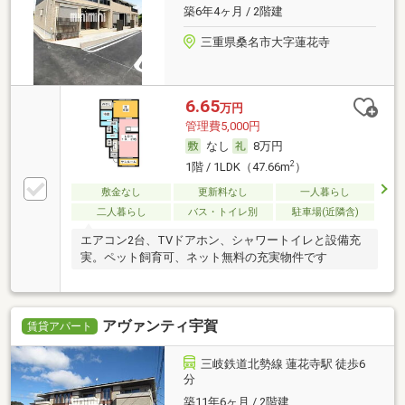
築6年4ヶ月 / 2階建
三重県桑名市大字蓮花寺
6.65
万円
管理費5,000円
なし
8万円
2
1階 / 1LDK（47.66m
）
敷金なし
更新料なし
一人暮らし
二人暮らし
バス・トイレ別
駐車場(近隣含)
エアコン2台、TVドアホン、シャワートイレと設備充
実。ペット飼育可、ネット無料の充実物件です
アヴァンティ宇賀
賃貸アパート
三岐鉄道北勢線 蓮花寺駅 徒歩6
分
築11年6ヶ月 / 2階建