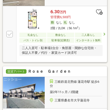
6.30
万円
管理費6,500円
なし
なし
2
2階 / 2LDK（56.1m
）
礼金なし
敷金なし
二人暮らし
バス・トイレ別
駐車場(近隣含)
インターネット無料
二人入居可・駐車場2台分・角部屋・閑静な住宅街・
保証人不要／代行 ・家賃カード決済可
Ｒｏｓｅ Ｇａｒｄｅｎ
賃貸アパート
三岐鉄道北勢線 蓮花寺駅 徒歩6
分
築2年11ヶ月 / 2階建
三重県桑名市大字蓮花寺