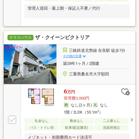
管理人巡回・最上階・保証人不要／代行
ザ・クイーンビクトリア
テラスハウス
三岐鉄道北勢線 在良駅 徒歩7分
その他の交通
築28年1ヶ月 / 2階建
三重県桑名市大字額田
6
万円
管理費3,000円
なし(2ヶ月)
なし
2
1階 / 2LDK（55.1m
）
礼金なし
敷金なし
二人暮らし
バス・トイレ別
駐車場(近隣含)
洗面所独立
メゾネット・初期費用カード決済可