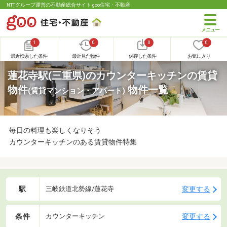
NTTグループ運営の不動産総合サイト goo住宅・不動産
1
0
0
0
最近検索した条件
最近見た物件
保存した条件
お気に入り
蓮花寺駅(三重県)のカウンターキッチンの賃貸
物件
物件一覧
(賃貸マンション・アパート)
毎日の料理も楽しくなりそう
カウンターキッチンのある賃貸物件特集
駅
変更する
三岐鉄道北勢線/蓮花寺
条件
変更する
カウンターキッチン