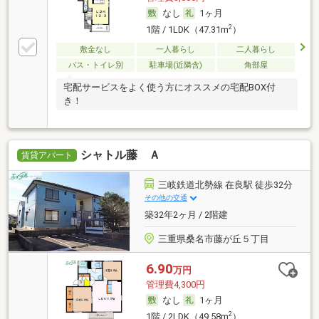
なし
1ヶ月
2
1階 / 1LDK（47.31m
）
敷金なし
一人暮らし
二人暮らし
バス・トイレ別
駐車場(近隣含)
角部屋
宅配サービスをよく使う方にオススメの宅配BOX付
き！
シャトル藤 Ａ
賃貸アパート
三岐鉄道北勢線 在良駅 徒歩32分
その他の交通
築32年2ヶ月 / 2階建
三重県桑名市藤が丘５丁目
6.90
万円
管理費4,300円
なし
1ヶ月
2
1階 / 2LDK（49.58m
）