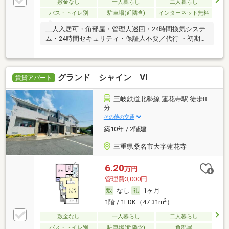
敷金なし
一人暮らし
二人暮らし
バス・トイレ別
駐車場(近隣含)
インターネット無料
二人入居可・角部屋・管理人巡回・24時間換気システ
ム・24時間セキュリティ・保証人不要／代行 ・初期費
用カード決済可・家賃カード決済可
グランド シャイン Ⅵ
賃貸アパート
三岐鉄道北勢線 蓮花寺駅 徒歩8
分
その他の交通
築10年 / 2階建
三重県桑名市大字蓮花寺
6.20
万円
管理費3,000円
なし
1ヶ月
2
1階 / 1LDK（47.31m
）
敷金なし
一人暮らし
二人暮らし
バス・トイレ別
駐車場(近隣含)
角部屋