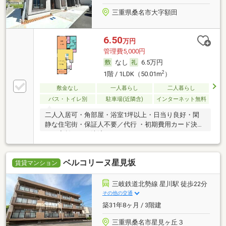
三重県桑名市大字額田
6.50
万円
管理費5,000円
なし
6.5万円
2
1階 / 1LDK（50.01m
）
敷金なし
一人暮らし
二人暮らし
バス・トイレ別
駐車場(近隣含)
インターネット無料
二人入居可・角部屋・浴室1坪以上・日当り良好・閑
静な住宅街・保証人不要／代行 ・初期費用カード決済
可・家賃カード決済可
ベルコリーヌ星見坂
賃貸マンション
三岐鉄道北勢線 星川駅 徒歩22分
その他の交通
築31年8ヶ月 / 3階建
三重県桑名市星見ヶ丘３