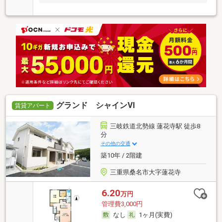
グランド シャインⅥ
賃貸アパート
三岐鉄道北勢線 蓮花寺駅 徒歩8
分
その他の交通
築10年 / 2階建
三重県桑名市大字蓮花寺
6.20
万円
管理費3,000円
なし
1ヶ月(実費)