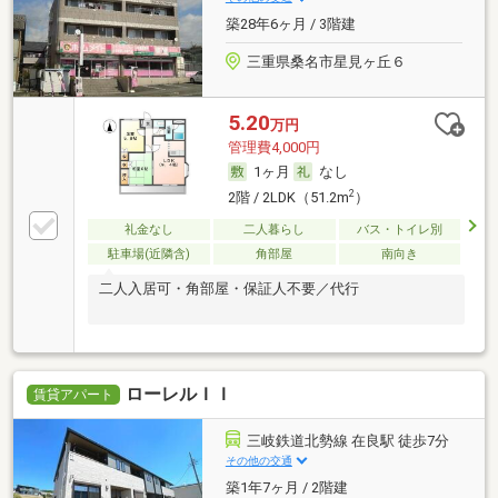
築28年6ヶ月 / 3階建
三重県桑名市星見ヶ丘６
5.20
万円
管理費4,000円
1ヶ月
なし
2
2階 / 2LDK（51.2m
）
礼金なし
二人暮らし
バス・トイレ別
駐車場(近隣含)
角部屋
南向き
二人入居可・角部屋・保証人不要／代行
ローレルＩＩ
賃貸アパート
三岐鉄道北勢線 在良駅 徒歩7分
その他の交通
築1年7ヶ月 / 2階建