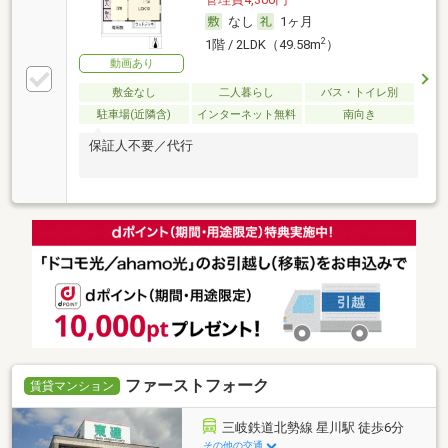
なし
1ヶ月
2
1階 / 2LDK（49.58m
）
動画あり
敷金なし
二人暮らし
バス・トイレ別
駐車場(近隣含)
インターネット無料
南向き
保証人不要／代行
ファーストフォーク
賃貸マンション
三岐鉄道北勢線 星川駅 徒歩6分
その他の交通