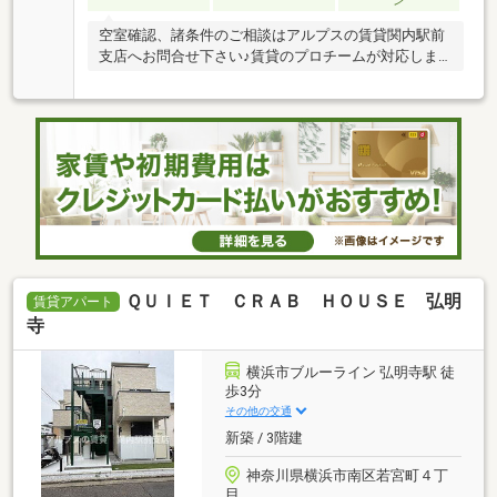
ン
空室確認、諸条件のご相談はアルプスの賃貸関内駅前
支店へお問合せ下さい♪賃貸のプロチームが対応しま
す！
ＱＵＩＥＴ ＣＲＡＢ ＨＯＵＳＥ 弘明
賃貸アパート
寺
横浜市ブルーライン 弘明寺駅 徒
歩3分
その他の交通
新築 / 3階建
神奈川県横浜市南区若宮町４丁
目