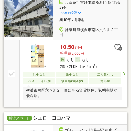
京浜急行電鉄本線 弘明寺駅 徒歩
23分
その他の交通
築18年 / 3階建
神奈川県横浜市南区六ツ川２丁
目
10.50
万円
管理費5,000円
なし
なし
2
2階 / 2LDK（54.45m
）
礼金なし
敷金なし
二人暮らし
バス・トイレ別
駐車場(近隣含)
角部屋
横浜市南区六ッ川２丁目にある賃貸物件。弘明寺駅が
最寄駅。
シエロ ヨコハマ
賃貸アパート
ブルーライン 弘明寺駅 徒歩5分