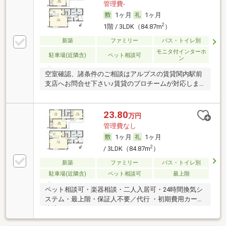
管理費-
1ヶ月
1ヶ月
2
1階 / 3LDK（84.87m
）
新築
ファミリー
バス・トイレ別
モニタ付インターホ
駐車場(近隣含)
ペット相談可
ン
空室確認、諸条件のご相談はアルプスの賃貸関内駅前
支店へお問合せ下さい♪賃貸のプロチームが対応しま
す！
23.80
万円
管理費なし
1ヶ月
1ヶ月
2
/ 3LDK（84.87m
）
新築
ファミリー
バス・トイレ別
駐車場(近隣含)
ペット相談可
最上階
ペット相談可・楽器相談・二人入居可・24時間換気シ
ステム・最上階・保証人不要／代行 ・初期費用カード
決済可