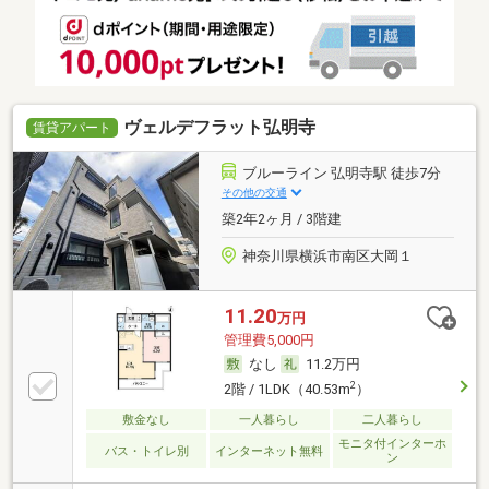
ヴェルデフラット弘明寺
賃貸アパート
ブルーライン 弘明寺駅 徒歩7分
その他の交通
築2年2ヶ月 / 3階建
神奈川県横浜市南区大岡１
11.20
万円
管理費5,000円
なし
11.2万円
2
2階 / 1LDK（40.53m
）
敷金なし
一人暮らし
二人暮らし
モニタ付インターホ
バス・トイレ別
インターネット無料
ン