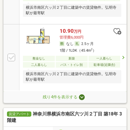
横浜市南区六ッ川２丁目に建築中の賃貸物件。弘明寺
駅が最寄駅
10.90
万円
管理費6,000円
なし
2.5ヶ月
2
1階 / 1LDK（45.4m
）
敷金なし
新築
一人暮らし
二人暮らし
バス・トイレ別
駐車場(近隣含)
横浜市南区六ッ川２丁目に建築中の賃貸物件。弘明寺
駅が最寄駅
残り4件を表示する
神奈川県横浜市南区六ツ川２丁目 築18年 3
賃貸アパート
階建