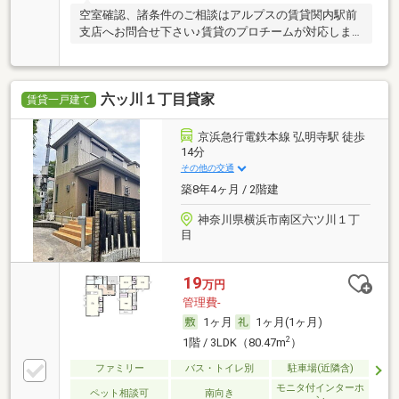
空室確認、諸条件のご相談はアルプスの賃貸関内駅前
支店へお問合せ下さい♪賃貸のプロチームが対応しま
す！
六ッ川１丁目貸家
賃貸一戸建て
京浜急行電鉄本線 弘明寺駅 徒歩
14分
その他の交通
築8年4ヶ月 / 2階建
神奈川県横浜市南区六ツ川１丁
目
19
万円
管理費-
1ヶ月
1ヶ月(1ヶ月)
2
1階 / 3LDK（80.47m
）
ファミリー
バス・トイレ別
駐車場(近隣含)
モニタ付インターホ
ペット相談可
南向き