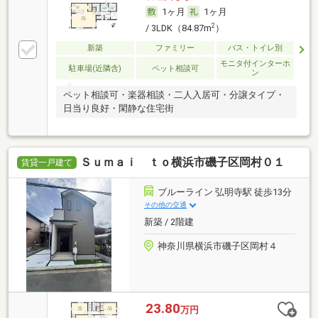
1ヶ月
1ヶ月
2
/ 3LDK（84.87m
）
新築
ファミリー
バス・トイレ別
モニタ付インターホ
駐車場(近隣含)
ペット相談可
ン
ペット相談可・楽器相談・二人入居可・分譲タイプ・
日当り良好・閑静な住宅街
Ｓｕｍａｉ ｔｏ横浜市磯子区岡村０１
賃貸一戸建て
ブルーライン 弘明寺駅 徒歩13分
その他の交通
新築 / 2階建
神奈川県横浜市磯子区岡村４
23.80
万円