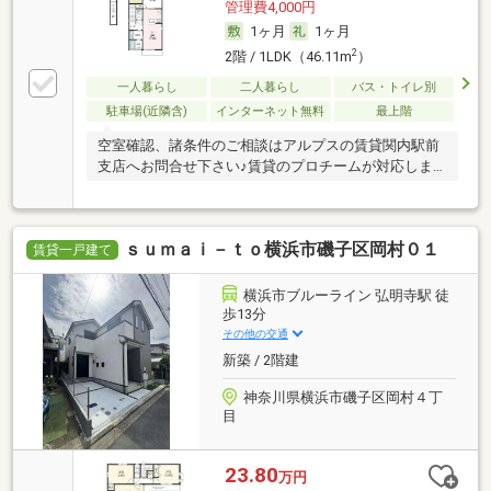
管理費4,000円
1ヶ月
1ヶ月
2
2階 / 1LDK（46.11m
）
一人暮らし
二人暮らし
バス・トイレ別
駐車場(近隣含)
インターネット無料
最上階
空室確認、諸条件のご相談はアルプスの賃貸関内駅前
支店へお問合せ下さい♪賃貸のプロチームが対応しま
す！
ｓｕｍａｉ－ｔｏ横浜市磯子区岡村０１
賃貸一戸建て
横浜市ブルーライン 弘明寺駅 徒
歩13分
その他の交通
新築 / 2階建
神奈川県横浜市磯子区岡村４丁
目
23.80
万円