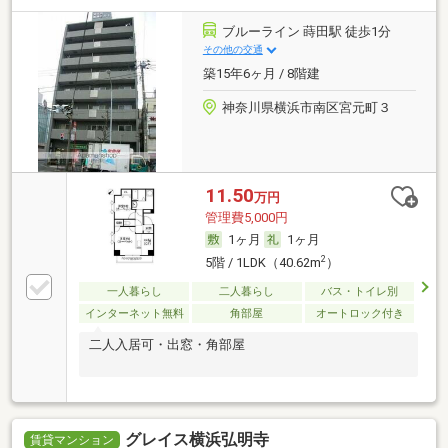
ブルーライン 蒔田駅 徒歩1分
その他の交通
築15年6ヶ月 / 8階建
神奈川県横浜市南区宮元町３
11.50
万円
管理費5,000円
1ヶ月
1ヶ月
2
5階 / 1LDK（40.62m
）
一人暮らし
二人暮らし
バス・トイレ別
インターネット無料
角部屋
オートロック付き
二人入居可・出窓・角部屋
グレイス横浜弘明寺
賃貸マンション