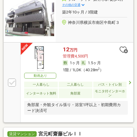
その他の交通
築2年10ヶ月 / 3階建
神奈川県横浜市南区中島町３
12
万円
管理費4,500円
1ヶ月
1.5ヶ月
2
1階 / 1LDK（40.28m
）
動画あり
一人暮らし
二人暮らし
バス・トイレ別
モニタ付インターホ
インターネット無料
角部屋
ン
角部屋・外観タイル張り・浴室1坪以上・初期費用カ
ード決済可
宮元町齋藤ビルＩＩ
賃貸マンション