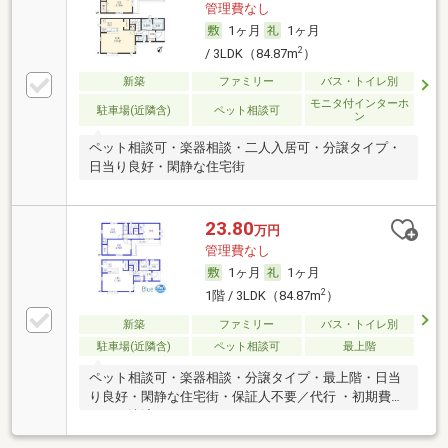
管理費なし
1ヶ月
1ヶ月
2
/ 3LDK（84.87m
）
新築
ファミリー
バス・トイレ別
モニタ付インターホ
駐車場(近隣含)
ペット相談可
ン
ペット相談可・楽器相談・二人入居可・分譲タイプ・
日当り良好・閑静な住宅街
23.80
万円
管理費なし
1ヶ月
1ヶ月
2
1階 / 3LDK（84.87m
）
新築
ファミリー
バス・トイレ別
駐車場(近隣含)
ペット相談可
最上階
ペット相談可・楽器相談・分譲タイプ・最上階・日当
り良好・閑静な住宅街・保証人不要／代行 ・初期費用
カード決済可