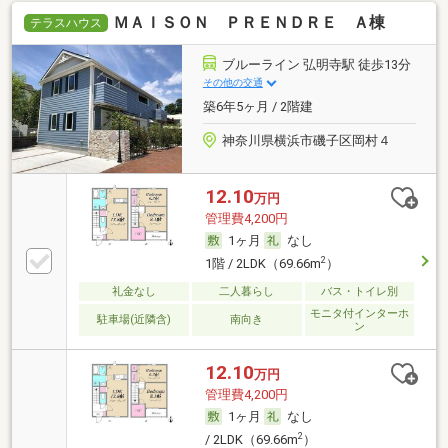
ＭＡＩＳＯＮ ＰＲＥＮＤＲＥ Ａ棟
テラスハウス
ブルーライン 弘明寺駅 徒歩13分
その他の交通
築6年5ヶ月 / 2階建
神奈川県横浜市磯子区岡村４
12.10
万円
管理費4,200円
1ヶ月
なし
2
1階 / 2LDK（69.66m
）
礼金なし
二人暮らし
バス・トイレ別
モニタ付インターホ
駐車場(近隣含)
南向き
ン
12.10
万円
管理費4,200円
1ヶ月
なし
2
/ 2LDK（69.66m
）