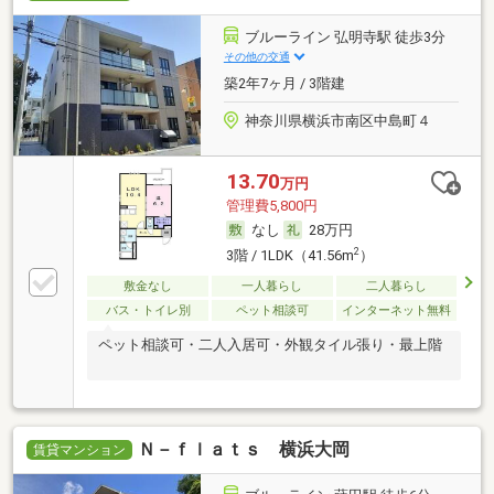
ブルーライン 弘明寺駅 徒歩3分
その他の交通
築2年7ヶ月 / 3階建
神奈川県横浜市南区中島町４
13.70
万円
管理費5,800円
なし
28万円
2
3階 / 1LDK（41.56m
）
敷金なし
一人暮らし
二人暮らし
バス・トイレ別
ペット相談可
インターネット無料
ペット相談可・二人入居可・外観タイル張り・最上階
Ｎ－ｆｌａｔｓ 横浜大岡
賃貸マンション