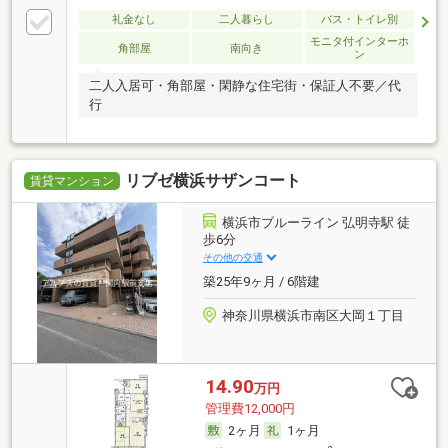
礼金なし
二人暮らし
バス・トイレ別
モニタ付インターホ
角部屋
南向き
ン
二人入居可・角部屋・閑静な住宅街・保証人不要／代
行
リブゼ横浜サザンコート
賃貸マンション
横浜市ブルーライン 弘明寺駅 徒
歩6分
その他の交通
築25年9ヶ月 / 6階建
神奈川県横浜市南区大岡１丁目
14.90
万円
管理費12,000円
2ヶ月
1ヶ月