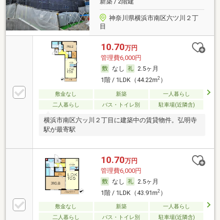
新築 / 2階建
神奈川県横浜市南区六ツ川２丁
目
10.70
万円
管理費6,000円
なし
2.5ヶ月
2
1階 / 1LDK（44.22m
）
敷金なし
新築
一人暮らし
二人暮らし
バス・トイレ別
駐車場(近隣含)
横浜市南区六ッ川２丁目に建築中の賃貸物件。弘明寺
駅が最寄駅
10.70
万円
管理費6,000円
なし
2.5ヶ月
2
1階 / 1LDK（43.91m
）
敷金なし
新築
一人暮らし
二人暮らし
バス・トイレ別
駐車場(近隣含)