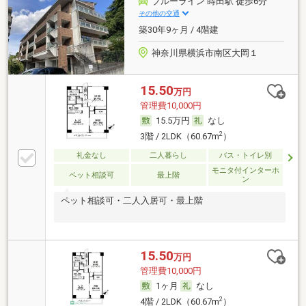
ブルーライン 蒔田駅 徒歩6分
その他の交通
築30年9ヶ月 / 4階建
神奈川県横浜市南区大岡１
15.50
万円
管理費10,000円
15.5万円
なし
2
3階 / 2LDK（60.67m
）
礼金なし
二人暮らし
バス・トイレ別
モニタ付インターホ
ペット相談可
最上階
ン
ペット相談可・二人入居可・最上階
15.50
万円
管理費10,000円
1ヶ月
なし
2
4階 / 2LDK（60.67m
）