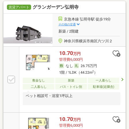
グランガーデン弘明寺
賃貸アパート
京急本線 弘明寺駅 徒歩19分
その他の交通
新築 / 2階建
神奈川県横浜市南区六ツ川２
10.70
万円
管理費6,000円
なし
26.75万円
2
1階 / 1LDK（44.22m
）
敷金なし
新築
一人暮らし
二人暮らし
バス・トイレ別
駐車場(近隣含)
ペット相談可・浴室1坪以上
10.70
万円
管理費6,000円