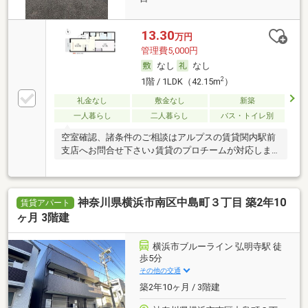
13.30
万円
管理費5,000円
なし
なし
2
1階 / 1LDK（42.15m
）
礼金なし
敷金なし
新築
一人暮らし
二人暮らし
バス・トイレ別
空室確認、諸条件のご相談はアルプスの賃貸関内駅前
支店へお問合せ下さい♪賃貸のプロチームが対応しま
す！
神奈川県横浜市南区中島町３丁目 築2年10
賃貸アパート
ヶ月 3階建
横浜市ブルーライン 弘明寺駅 徒
歩5分
その他の交通
築2年10ヶ月 / 3階建