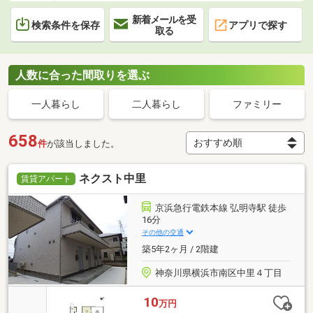
新着メールを受
検索条件を保存
アプリで探す
取る
人数に合った間取りを選ぶ
一人暮らし
二人暮らし
ファミリー
658
件
が該当しました。
ネクスト中里
賃貸アパート
京浜急行電鉄本線 弘明寺駅 徒歩
16分
その他の交通
築5年2ヶ月 / 2階建
神奈川県横浜市南区中里４丁目
10
万円