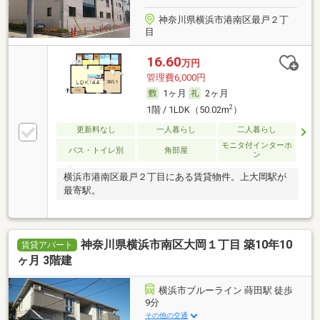
神奈川県横浜市港南区最戸２丁
目
16.60
万円
管理費6,000円
1ヶ月
2ヶ月
2
1階 / 1LDK（50.02m
）
更新料なし
一人暮らし
二人暮らし
モニタ付インターホ
バス・トイレ別
角部屋
ン
横浜市港南区最戸２丁目にある賃貸物件。上大岡駅が
最寄駅。
神奈川県横浜市南区大岡１丁目 築10年10
賃貸アパート
ヶ月 3階建
横浜市ブルーライン 蒔田駅 徒歩
9分
その他の交通