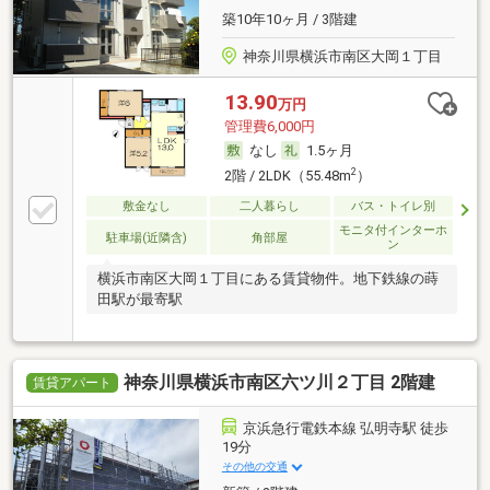
築10年10ヶ月 / 3階建
神奈川県横浜市南区大岡１丁目
13.90
万円
管理費6,000円
なし
1.5ヶ月
2
2階 / 2LDK（55.48m
）
敷金なし
二人暮らし
バス・トイレ別
モニタ付インターホ
駐車場(近隣含)
角部屋
ン
横浜市南区大岡１丁目にある賃貸物件。地下鉄線の蒔
田駅が最寄駅
神奈川県横浜市南区六ツ川２丁目 2階建
賃貸アパート
京浜急行電鉄本線 弘明寺駅 徒歩
19分
その他の交通