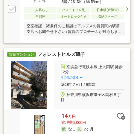
2
3階 / 2SLDK（66.59m
）
二人暮らし
バス・トイレ別
駐車場(近隣含)
角部屋
オートロック付き
収納スペース
空室確認、諸条件のご相談はアルプスの賃貸関内駅前
支店へお問合せ下さい♪賃貸のプロチームが対応しま
す！
フォレストヒルズ磯子
賃貸マンション
京浜急行電鉄本線 上大岡駅 徒歩
12分
その他の交通
築28年7ヶ月 / 8階建
神奈川県横浜市磯子区岡村８丁
目
14
万円
管理費5,000円
なし
2ヶ月