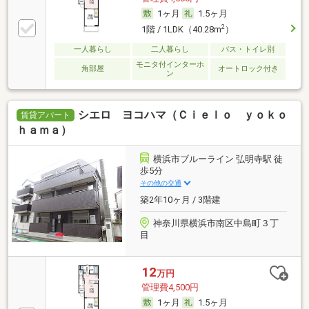
1ヶ月
1.5ヶ月
2
1階 / 1LDK（40.28m
）
一人暮らし
二人暮らし
バス・トイレ別
モニタ付インターホ
角部屋
オートロック付き
ン
シエロ ヨコハマ（Ｃｉｅｌｏ ｙｏｋｏ
賃貸アパート
ｈａｍａ）
横浜市ブルーライン 弘明寺駅 徒
歩5分
その他の交通
築2年10ヶ月 / 3階建
神奈川県横浜市南区中島町３丁
目
12
万円
管理費4,500円
1ヶ月
1.5ヶ月