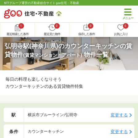
NTTグループ運営の不動産総合サイト goo住宅・不動産
1
0
0
0
最近検索した条件
最近見た物件
保存した条件
お気に入り
弘明寺駅(神奈川県)のカウンターキッチンの賃
貸物件
物件一覧
(賃貸マンション・アパート)
毎日の料理も楽しくなりそう
カウンターキッチンのある賃貸物件特集
駅
変更する
横浜市ブルーライン/弘明寺
条件
変更する
カウンターキッチン