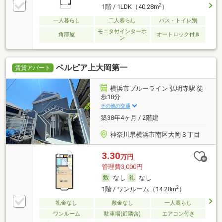
2
1階 / 1LDK（40.28m
）
一人暮らし
二人暮らし
バス・トイレ別
モニタ付インターホ
角部屋
オートロック付き
ン
ベルピア上大岡第一
賃貸アパート
横浜市ブルーライン 弘明寺駅 徒
歩18分
その他の交通
築38年4ヶ月 / 2階建
神奈川県横浜市南区大岡３丁目
3.30
万円
管理費3,000円
なし
なし
2
1階 / ワンルーム（14.28m
）
礼金なし
敷金なし
一人暮らし
ワンルーム
駐車場(近隣含)
エアコン付き