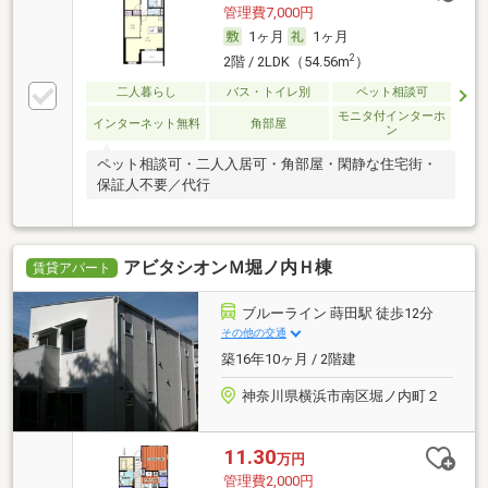
管理費7,000円
1ヶ月
1ヶ月
2
2階 / 2LDK（54.56m
）
二人暮らし
バス・トイレ別
ペット相談可
モニタ付インターホ
インターネット無料
角部屋
ン
ペット相談可・二人入居可・角部屋・閑静な住宅街・
保証人不要／代行
アビタシオンＭ堀ノ内Ｈ棟
賃貸アパート
ブルーライン 蒔田駅 徒歩12分
その他の交通
築16年10ヶ月 / 2階建
神奈川県横浜市南区堀ノ内町２
11.30
万円
管理費2,000円