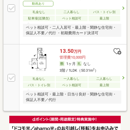
動画あり
礼金なし
二人暮らし
バス・トイレ別
駐車場(近隣含)
ペット相談可
最上階
ペット相談可・二人入居可・最上階・閑静な住宅街・
保証人不要／代行 ・初期費用カード決済可
13.50
万円
管理費10,000円
1ヶ月
なし
2
3階 / 1LDK（50.31m
）
礼金なし
一人暮らし
二人暮らし
バス・トイレ別
ペット相談可
最上階
ペット相談可・最上階・日当り良好・閑静な住宅街・
保証人不要／代行