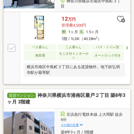
神奈川県横浜市南区中島町３丁
目
12
万円
管理費4,500円
1ヶ月
1.5ヶ月
2
1階 / 1LDK（40.28m
）
一人暮らし
二人暮らし
バス・トイレ別
モニタ付インターホ
角部屋
オートロック付き
ン
横浜市南区中島町３丁目にある賃貸物件。地下鉄弘明
寺駅が最寄駅
神奈川県横浜市港南区最戸２丁目 築8年3
賃貸マンション
ヶ月 3階建
京浜急行電鉄本線 上大岡駅 徒歩
6分
その他の交通
築8年3ヶ月 / 3階建