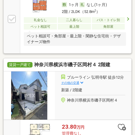
1ヶ月
なし(1ヶ月)
2
2階 / 2LDK（52.8m
）
礼金なし
二人暮らし
バス・トイレ別
ペット相談可
最上階
角部屋
ペット相談可・角部屋・最上階・閑静な住宅街・デザ
イナーズ物件
神奈川県横浜市磯子区岡村４ 2階建
賃貸一戸建て
ブルーライン 弘明寺駅 徒歩12分
その他の交通
新築 / 2階建
神奈川県横浜市磯子区岡村４
23.80
万円
管理費なし