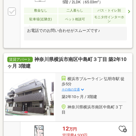
2
5階 / 2LDK（65.03m
）
敷金なし
二人暮らし
バス・トイレ別
モニタ付インターホ
駐車場(近隣含)
ペット相談可
ン
お電話でのお問い合わせがスムーズです♪
神奈川県横浜市南区中島町３丁目 築2年10
賃貸アパート
ヶ月 3階建
横浜市ブルーライン 弘明寺駅 徒
歩5分
その他の交通
築2年10ヶ月 / 3階建
神奈川県横浜市南区中島町３丁
目
12
万円
管理費4,500円