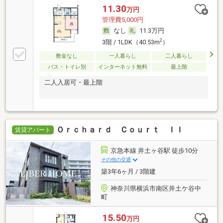
11.30
万円
管理費5,000円
なし
11.3万円
2
3階 / 1LDK（40.53m
）
敷金なし
一人暮らし
二人暮らし
バス・トイレ別
インターネット無料
最上階
二人入居可・最上階
Ｏｒｃｈａｒｄ Ｃｏｕｒｔ ＩＩ
賃貸アパート
京急本線 井土ヶ谷駅 徒歩10分
その他の交通
築3年6ヶ月 / 3階建
神奈川県横浜市南区井土ケ谷中
町
15.50
万円