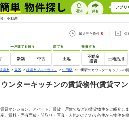
住宅・不動産
0
最近見た物件
保
一戸建てを買う
建てる
投資する
不動産
古
新築
中古
土地
土地活用
投資
横浜市
>
泉区
>
横浜市ブルーライン
>
中田駅
>
中田駅のカウンターキッチンの賃
カウンターキッチンの賃貸物件(賃貸マン
ンの賃貸マンション、アパート、賃貸一戸建てなどの賃貸物件をご紹介し
動産。賃料・専有面積・間取り・写真・人気のこだわり条件から物件を簡