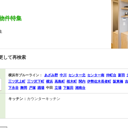
物件特集
集
更して再検索
横浜市ブルーライン：
あざみ野
中川
センター北
センター南
仲町台
新羽
三ツ沢上町
三ツ沢下町
横浜
高島町
桜木町
関内
伊勢佐木長者町
阪東橋
下永谷
舞岡
戸塚
踊場
中田
立場
下飯田
湘南台
キッチン：
カウンターキッチン