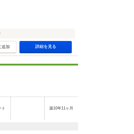
★
詳細を見る
に追加
ート
築10年11ヶ月