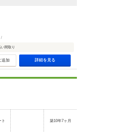
高い間取り
詳細を見る
に追加
ート
築10年7ヶ月