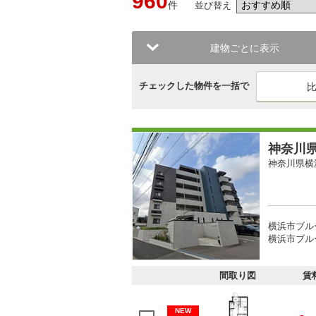
960
件
並び替え
建物ごとに表示
チェックした物件を一括で
神奈川県
神奈川県横
横浜市ブル
横浜市ブル
間取り図
賃
NEW