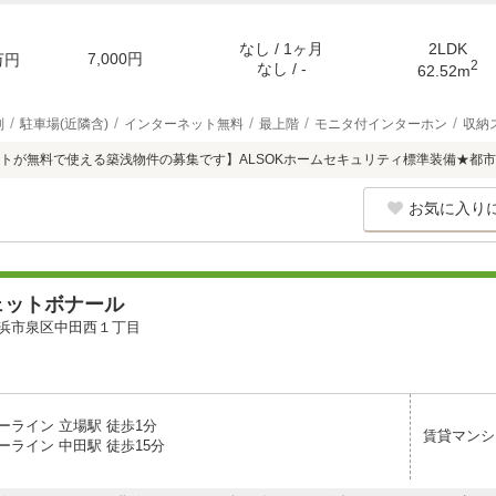
なし / 1ヶ月
2LDK
7,000円
万円
2
なし / -
62.52m
別
駐車場(近隣含)
インターネット無料
最上階
モニタ付インターホン
収納
トが無料で使える築浅物件の募集です】ALSOKホームセキュリティ標準装備★都
お気に入り
ェットボナール
浜市泉区中田西１丁目
ーライン 立場駅 徒歩1分
賃貸マンシ
ーライン 中田駅 徒歩15分