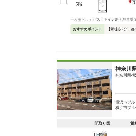
9
万
5階
一人暮らし
バス・トイレ別
駐車場(
おすすめポイント
【駅徒歩2分、都
神奈川県
神奈川県横
横浜市ブル
横浜市ブル
間取り図
賃