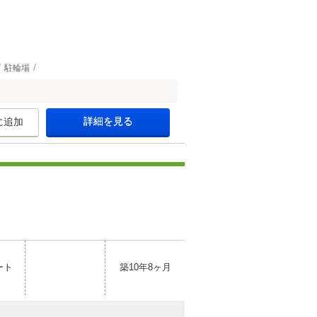
駐輪場
詳細を見る
に追加
ート
築10年8ヶ月