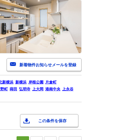
北新横浜
新横浜
岸根公園
片倉町
吉野町
蒔田
弘明寺
上大岡
港南中央
上永谷
この条件を保存