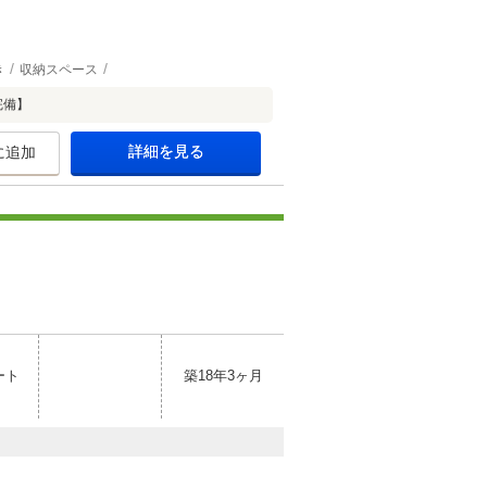
き
収納スペース
完備】
詳細を見る
に追加
ート
築18年3ヶ月