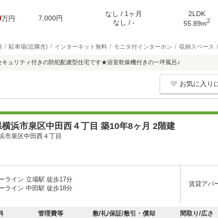
なし / 1ヶ月
2LDK
0
7,000円
万円
2
なし / -
55.89m
別
駐車場(近隣含)
インターネット無料
モニタ付インターホン
収納スペース
ムセキュリティ付きの防犯配慮型住宅です★浴室乾燥機付きの一坪風呂♪
お気に入り
横浜市泉区中田西４丁目 築10年8ヶ月 2階建
浜市泉区中田西４丁目
ーライン 立場駅 徒歩17分
賃貸アパ
ーライン 中田駅 徒歩18分
料
管理費等
敷/礼/保証/敷引・償却
間取り/広さ