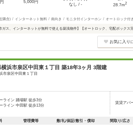
5,000円
円
2
なし / -
28.7m
近隣含)
インターネット無料
南向き
モニタ付インターホン
オートロック付
市ガス、インターネットが無料で使える築浅物件】【オートロック、宅配ボックス
お気に入り
横浜市泉区中田東１丁目 築18年3ヶ月 3階建
浜市泉区中田東１丁目
ーライン 踊場駅 徒歩3分
賃貸アパ
ーライン 中田駅 徒歩13分
料
管理費等
敷/礼/保証/敷引・償却
間取り/広さ