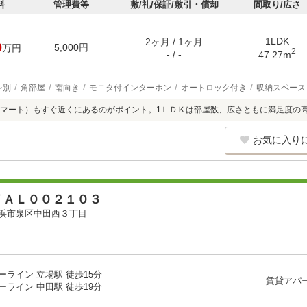
料
管理費等
敷/礼/保証/敷引・償却
間取り/広さ
1LDK
2ヶ月 / 1ヶ月
0
5,000円
万円
2
- / -
47.27m
レ別
角部屋
南向き
モニタ付インターホン
オートロック付き
収納スペース
マート）もすぐ近くにあるのがポイント。1ＬＤＫは部屋数、広さともに満足度の
お気に入り
ＹＡＬ００２１０３
浜市泉区中田西３丁目
ーライン 立場駅 徒歩15分
賃貸アパ
ーライン 中田駅 徒歩19分