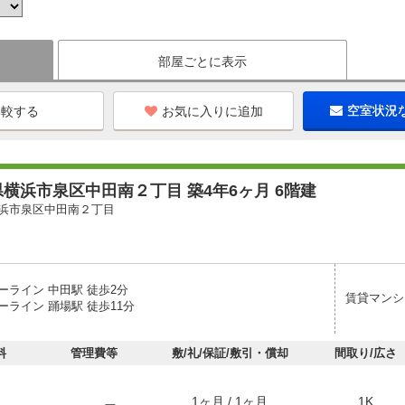
部屋ごとに表示
お気に入りに追加
空室状況
横浜市泉区中田南２丁目 築4年6ヶ月 6階建
浜市泉区中田南２丁目
ーライン 中田駅 徒歩2分
賃貸マンシ
ーライン 踊場駅 徒歩11分
料
管理費等
敷/礼/保証/敷引・償却
間取り/広さ
1ヶ月 / 1ヶ月
1K