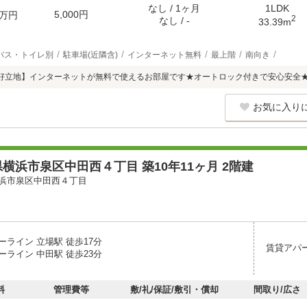
なし / 1ヶ月
1LDK
5,000円
万円
2
なし / -
33.39m
バス・トイレ別
駐車場(近隣含)
インターネット無料
最上階
南向き
好立地】インターネットが無料で使えるお部屋です★オートロック付きで安心安全
お気に入り
横浜市泉区中田西４丁目 築10年11ヶ月 2階建
浜市泉区中田西４丁目
ーライン 立場駅 徒歩17分
賃貸アパ
ーライン 中田駅 徒歩23分
料
管理費等
敷/礼/保証/敷引・償却
間取り/広さ