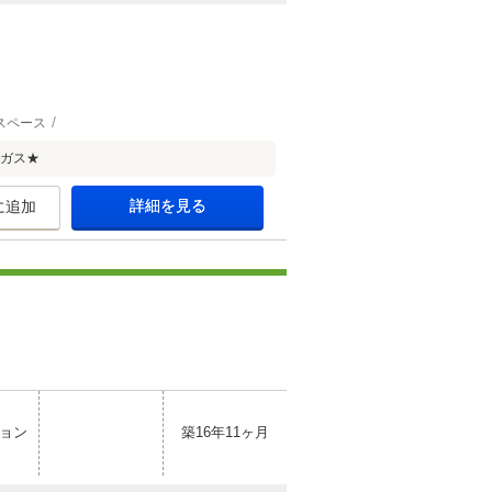
スペース
市ガス★
詳細を見る
に追加
ョン
築16年11ヶ月