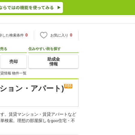
0
0
存した検索条件
お気に入り
売る
住みやすい街を探す
助成金
売却
情報
貸情報 物件一覧
ション・アパート)
ます。賃貸マンション・賃貸アパートなど
単検索。理想の部屋探しをgoo住宅・不