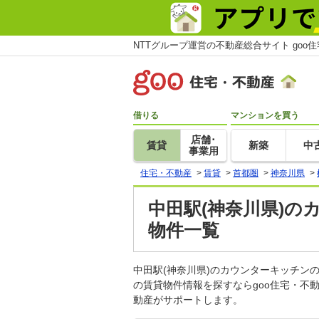
NTTグループ運営の不動産総合サイト goo
借りる
マンションを買う
店舗･
賃貸
新築
中
事業用
住宅・不動産
>
賃貸
>
首都圏
>
神奈川県
>
中田駅(神奈川県)の
物件一覧
中田駅(神奈川県)のカウンターキッチ
の賃貸物件情報を探すならgoo住宅・不
動産がサポートします。