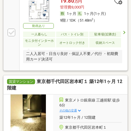
19.80
万円
管理費8,000円
1ヶ月
1ヶ月(1ヶ月)
2
9階 / 1DK（51.48m
）
動画あり
一人暮らし
バス・トイレ別
駐車場(近隣含)
モニタ付インターホ
オートロック付き
収納スペース
ン
二人入居可・日当り良好・保証人不要／代行 ・初期費
用カード決済可
東京都千代田区岩本町１ 築12年1ヶ月 12
賃貸マンション
階建
東京メトロ銀座線 三越前駅 徒歩
6分
その他の交通
築12年1ヶ月 / 12階建
東京都千代田区岩本町１