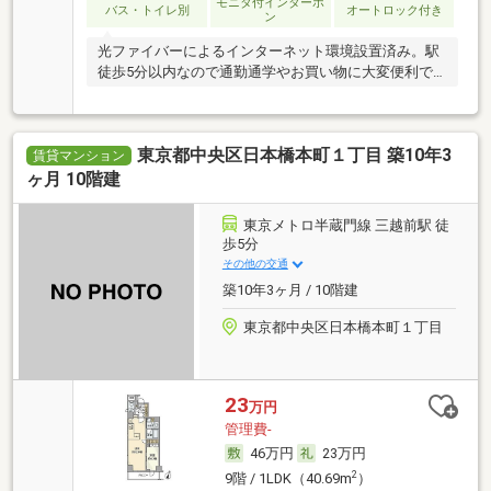
モニタ付インターホ
バス・トイレ別
オートロック付き
ン
光ファイバーによるインターネット環境設置済み。駅
徒歩5分以内なので通勤通学やお買い物に大変便利で
す。
東京都中央区日本橋本町１丁目 築10年3
賃貸マンション
ヶ月 10階建
東京メトロ半蔵門線 三越前駅 徒
歩5分
その他の交通
築10年3ヶ月 / 10階建
東京都中央区日本橋本町１丁目
23
万円
管理費-
46万円
23万円
2
9階 / 1LDK（40.69m
）