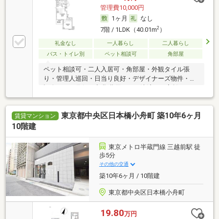
管理費10,000円
1ヶ月
なし
2
7階 / 1LDK（40.01m
）
礼金なし
一人暮らし
二人暮らし
バス・トイレ別
ペット相談可
角部屋
ペット相談可・二人入居可・角部屋・外観タイル張
り・管理人巡回・日当り良好・デザイナーズ物件・保
証人不要／代行 ・初期費用カード決済可・家賃カード
決済可
東京都中央区日本橋小舟町 築10年6ヶ月
賃貸マンション
10階建
東京メトロ半蔵門線 三越前駅 徒
歩5分
その他の交通
築10年6ヶ月 / 10階建
東京都中央区日本橋小舟町
19.80
万円