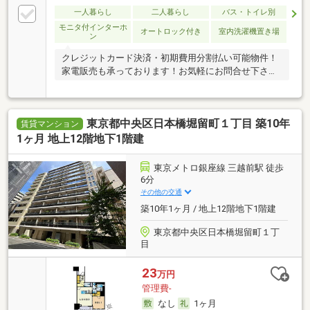
一人暮らし
二人暮らし
バス・トイレ別
モニタ付インターホ
オートロック付き
室内洗濯機置き場
ン
クレジットカード決済・初期費用分割払い可能物件！
家電販売も承っております！お気軽にお問合せ下さ
い！
東京都中央区日本橋堀留町１丁目 築10年
賃貸マンション
1ヶ月 地上12階地下1階建
東京メトロ銀座線 三越前駅 徒歩
6分
その他の交通
築10年1ヶ月 / 地上12階地下1階建
東京都中央区日本橋堀留町１丁
目
23
万円
管理費-
なし
1ヶ月