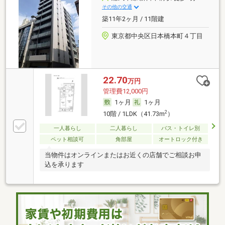
その他の交通
築11年2ヶ月 / 11階建
東京都中央区日本橋本町４丁目
22.70
万円
管理費12,000円
1ヶ月
1ヶ月
2
10階 / 1LDK（41.73m
）
一人暮らし
二人暮らし
バス・トイレ別
ペット相談可
角部屋
オートロック付き
当物件はオンラインまたはお近くの店舗でご相談お申
込を承ります