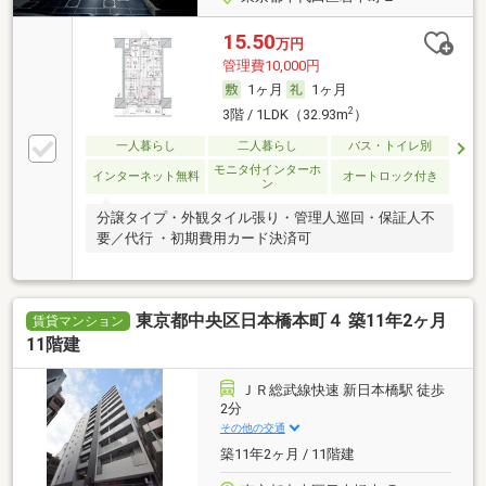
15.50
万円
管理費10,000円
1ヶ月
1ヶ月
2
3階 / 1LDK（32.93m
）
一人暮らし
二人暮らし
バス・トイレ別
モニタ付インターホ
インターネット無料
オートロック付き
ン
分譲タイプ・外観タイル張り・管理人巡回・保証人不
要／代行 ・初期費用カード決済可
東京都中央区日本橋本町４ 築11年2ヶ月
賃貸マンション
11階建
ＪＲ総武線快速 新日本橋駅 徒歩
2分
その他の交通
築11年2ヶ月 / 11階建