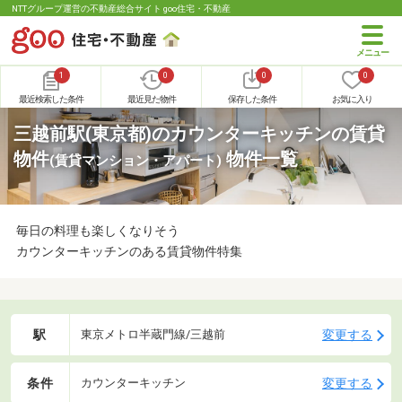
NTTグループ運営の不動産総合サイト goo住宅・不動産
1
0
0
0
最近検索した条件
最近見た物件
保存した条件
お気に入り
三越前駅(東京都)のカウンターキッチンの賃貸
物件
物件一覧
(賃貸マンション・アパート)
毎日の料理も楽しくなりそう
カウンターキッチンのある賃貸物件特集
駅
変更する
東京メトロ半蔵門線/三越前
条件
変更する
カウンターキッチン