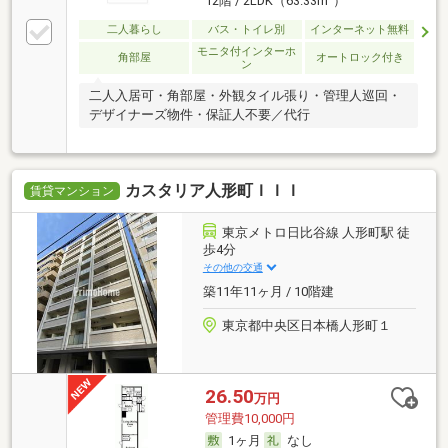
12階 / 2LDK（63.33m
）
二人暮らし
バス・トイレ別
インターネット無料
モニタ付インターホ
角部屋
オートロック付き
ン
二人入居可・角部屋・外観タイル張り・管理人巡回・
デザイナーズ物件・保証人不要／代行
カスタリア人形町ＩＩＩ
賃貸マンション
東京メトロ日比谷線 人形町駅 徒
歩4分
その他の交通
築11年11ヶ月 / 10階建
東京都中央区日本橋人形町１
26.50
万円
管理費10,000円
1ヶ月
なし