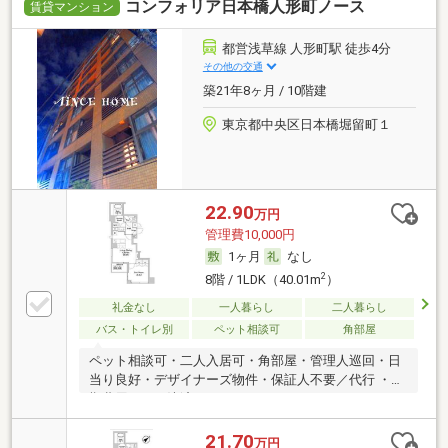
コンフォリア日本橋人形町ノース
賃貸マンション
都営浅草線 人形町駅 徒歩4分
その他の交通
築21年8ヶ月 / 10階建
東京都中央区日本橋堀留町１
22.90
万円
管理費10,000円
1ヶ月
なし
2
8階 / 1LDK（40.01m
）
礼金なし
一人暮らし
二人暮らし
バス・トイレ別
ペット相談可
角部屋
ペット相談可・二人入居可・角部屋・管理人巡回・日
当り良好・デザイナーズ物件・保証人不要／代行 ・初
期費用カード決済可
21.70
万円