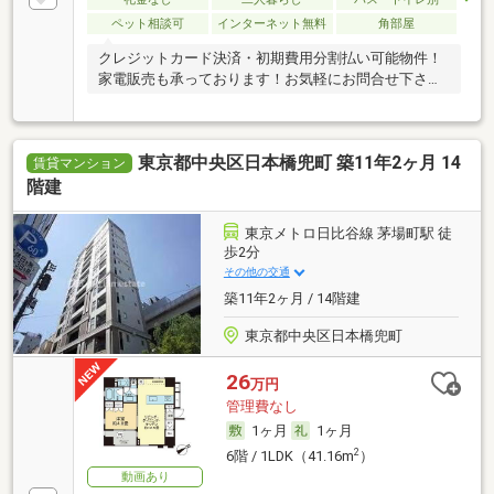
ペット相談可
インターネット無料
角部屋
クレジットカード決済・初期費用分割払い可能物件！
家電販売も承っております！お気軽にお問合せ下さ
い！
東京都中央区日本橋兜町 築11年2ヶ月 14
賃貸マンション
階建
東京メトロ日比谷線 茅場町駅 徒
歩2分
その他の交通
築11年2ヶ月 / 14階建
東京都中央区日本橋兜町
26
万円
管理費なし
1ヶ月
1ヶ月
2
6階 / 1LDK（41.16m
）
動画あり