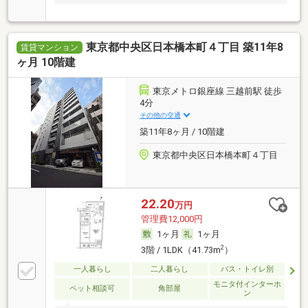
東京都中央区日本橋本町４丁目 築11年8
賃貸マンション
ヶ月 10階建
東京メトロ銀座線 三越前駅 徒歩
4分
その他の交通
築11年8ヶ月 / 10階建
東京都中央区日本橋本町４丁目
22.20
万円
管理費12,000円
1ヶ月
1ヶ月
2
3階 / 1LDK（41.73m
）
一人暮らし
二人暮らし
バス・トイレ別
モニタ付インターホ
ペット相談可
角部屋
ン