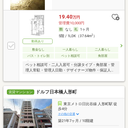
19.40
万円
管理費10,000円
なし
1ヶ月
2
5階 / 1LDK（37.64m
）
動画あり
敷金なし
一人暮らし
二人暮らし
バス・トイレ別
ペット相談可
角部屋
ペット相談可・二人入居可・分譲タイプ・角部屋・管
理人常駐・管理人日勤・デザイナーズ物件・保証人不
要／代行
ドルフ日本橋人形町
賃貸マンション
東京メトロ日比谷線 人形町駅 徒
歩4分
その他の交通
築21年7ヶ月 / 10階建