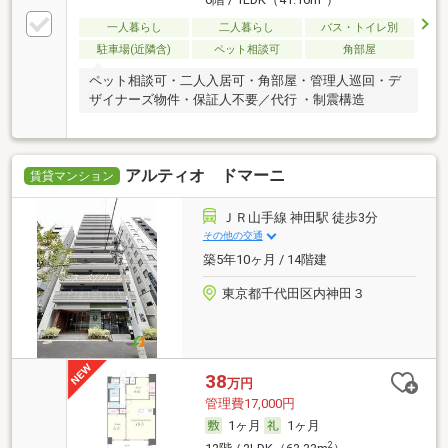
一人暮らし
二人暮らし
バス・トイレ別
駐車場(近隣含)
ペット相談可
角部屋
ペット相談可・二人入居可・角部屋・管理人巡回・デ
ザイナーズ物件・保証人不要／代行 ・制震構造
アルティオ ドマーニ
賃貸マンション
ＪＲ山手線 神田駅 徒歩3分
その他の交通
築5年10ヶ月 / 14階建
東京都千代田区内神田３
38
万円
管理費17,000円
1ヶ月
1ヶ月
2