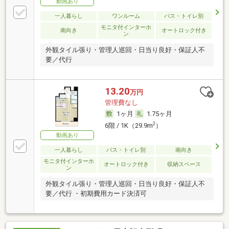
動画あり
一人暮らし
ワンルーム
バス・トイレ別
モニタ付インターホ
南向き
オートロック付き
ン
外観タイル張り・管理人巡回・日当り良好・保証人不
要／代行
13.20
万円
管理費なし
1ヶ月
1.75ヶ月
2
6階 / 1K（29.9m
）
動画あり
一人暮らし
バス・トイレ別
南向き
モニタ付インターホ
オートロック付き
収納スペース
ン
外観タイル張り・管理人巡回・日当り良好・保証人不
要／代行 ・初期費用カード決済可