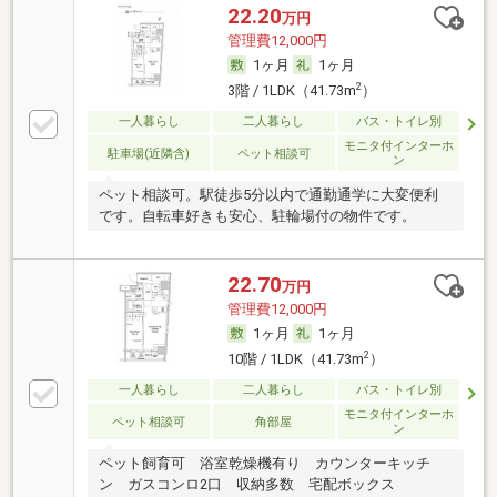
22.20
万円
管理費12,000円
1ヶ月
1ヶ月
2
3階 / 1LDK（41.73m
）
一人暮らし
二人暮らし
バス・トイレ別
モニタ付インターホ
駐車場(近隣含)
ペット相談可
ン
ペット相談可。駅徒歩5分以内で通勤通学に大変便利
です。自転車好きも安心、駐輪場付の物件です。
22.70
万円
管理費12,000円
1ヶ月
1ヶ月
2
10階 / 1LDK（41.73m
）
一人暮らし
二人暮らし
バス・トイレ別
モニタ付インターホ
ペット相談可
角部屋
ン
ペット飼育可 浴室乾燥機有り カウンターキッチ
ン ガスコンロ2口 収納多数 宅配ボックス