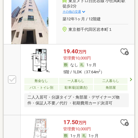
東京メトロ日比谷線 小伝馬町駅
徒歩2分
その他の交通
築12年1ヶ月 / 12階建
東京都千代田区岩本町１
19.40
万円
管理費10,000円
なし
1ヶ月
2
5階 / 1LDK（37.64m
）
敷金なし
一人暮らし
二人暮らし
バス・トイレ別
駐車場(近隣含)
角部屋
二人入居可・分譲タイプ・角部屋・デザイナーズ物
件・保証人不要／代行 ・初期費用カード決済可
17.50
万円
管理費10,000円
1ヶ月
1ヶ月