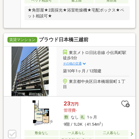
ペット相談可
最上階
角部屋
★角部屋★2面採光★浴室乾燥機★宅配ボックス★ペ
ット相談可★
プラウド日本橋三越前
賃貸マンション
東京メトロ日比谷線 小伝馬町駅
徒歩5分
その他の交通
築10年1ヶ月 / 12階建
東京都中央区日本橋堀留町１丁
目
23
万円
管理費-
なし
1ヶ月
2
9階 / 1LDK（41.54m
）
敷金なし
一人暮らし
二人暮らし