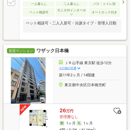
一人暮らし
二人暮らし
バス・トイレ別
モニタ付インターホ
ペット相談可
オートロック付き
ン
ペット相談可・二人入居可・分譲タイプ・管理人日勤
ワザック日本橋
賃貸マンション
ＪＲ山手線 東京駅 徒歩12分
その他の交通
築11年2ヶ月 / 14階建
東京都中央区日本橋兜町
26
万円
管理費なし
1ヶ月
1ヶ月
2
6階 / 1LDK（41.16m
）