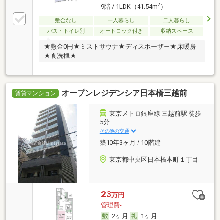
2
9階 / 1LDK（41.54m
）
敷金なし
一人暮らし
二人暮らし
バス・トイレ別
オートロック付き
収納スペース
★敷金0円★ミストサウナ★ディスポーザー★床暖房
★食洗機★
オープンレジデンシア日本橋三越前
賃貸マンション
東京メトロ銀座線 三越前駅 徒歩
5分
その他の交通
築10年3ヶ月 / 10階建
東京都中央区日本橋本町１丁目
23
万円
管理費-
2ヶ月
1ヶ月