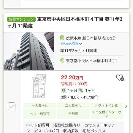
東京都中央区日本橋本町４丁目 築11年2
賃貸マンション
ヶ月 11階建
総武本線 新日本橋駅 徒歩2分
その他の交通
築11年2ヶ月 / 11階建
東京都中央区日本橋本町４丁目
22.20
万円
管理費12,000円
1ヶ月
1ヶ月
2
3階 / 1LDK（41.73m
）
一人暮らし
二人暮らし
バス・トイレ別
モニタ付インターホ
ペット相談可
角部屋
ン
ペット飼育可 浴室乾燥機有り カウンターキッチ
ン ガスコンロ2口 収納多数 宅配ボックス