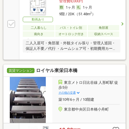
管理費8,000円
1ヶ月
1ヶ月
2
9階 / 2DK（51.48m
）
動画あり
二人暮らし
バス・トイレ別
角部屋
南向き
オートロック付き
収納スペース
二人入居可・角部屋・外観タイル張り・管理人巡回・
保証人不要／代行 ・ルームシェア可・初期費用カード
決済可
ロイヤル東栄日本橋
賃貸マンション
東京メトロ日比谷線 人形町駅 徒
歩5分
その他の交通
築10年6ヶ月 / 10階建
東京都中央区日本橋小舟町