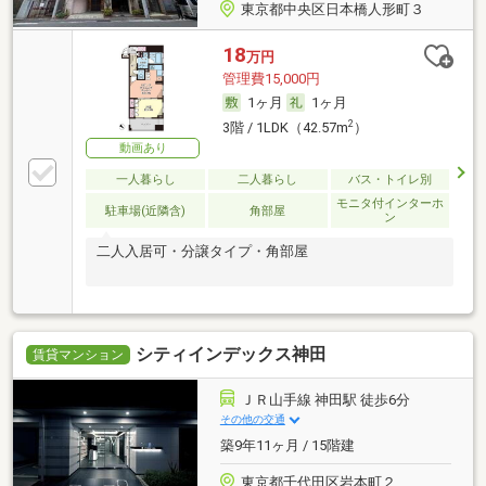
東京都中央区日本橋人形町３
18
万円
管理費15,000円
1ヶ月
1ヶ月
2
3階 / 1LDK（42.57m
）
動画あり
一人暮らし
二人暮らし
バス・トイレ別
モニタ付インターホ
駐車場(近隣含)
角部屋
ン
二人入居可・分譲タイプ・角部屋
シティインデックス神田
賃貸マンション
ＪＲ山手線 神田駅 徒歩6分
その他の交通
築9年11ヶ月 / 15階建
東京都千代田区岩本町２