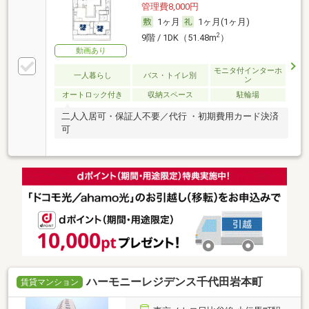
管理費8,000円
1ヶ月
1ヶ月(1ヶ月)
2
9階 / 1DK（51.48m
）
動画あり
モニタ付インターホ
一人暮らし
バス・トイレ別
ン
オートロック付き
収納スペース
駐輪場
二人入居可・保証人不要／代行 ・初期費用カード決済
可
ハーモニーレジデンス千代田岩本町
賃貸マンション