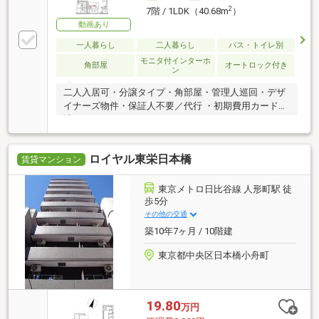
2
7階 / 1LDK（40.68m
）
動画あり
一人暮らし
二人暮らし
バス・トイレ別
モニタ付インターホ
角部屋
オートロック付き
ン
二人入居可・分譲タイプ・角部屋・管理人巡回・デザ
イナーズ物件・保証人不要／代行 ・初期費用カード決
済可
ロイヤル東栄日本橋
賃貸マンション
東京メトロ日比谷線 人形町駅 徒
歩5分
その他の交通
築10年7ヶ月 / 10階建
東京都中央区日本橋小舟町
19.80
万円