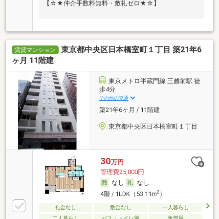
【☆★仲介手数料無料・敷礼ゼロ★☆】
東京都中央区日本橋室町１丁目 築21年6
賃貸マンション
ヶ月 11階建
東京メトロ半蔵門線 三越前駅 徒
歩4分
その他の交通
築21年6ヶ月 / 11階建
東京都中央区日本橋室町１丁目
30
万円
管理費25,000円
なし
なし
2
4階 / 1LDK（53.11m
）
礼金なし
敷金なし
一人暮らし
二人暮らし
バス・トイレ別
角部屋