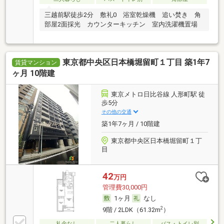
三越前駅徒歩2分 敷礼0 浴室乾燥機 追い焚き 角
部屋2面採光 カウンターキッチン 室内洗濯機置場
東京都中央区日本橋堀留町１丁目 築1年7
賃貸マンション
ヶ月 10階建
東京メトロ日比谷線 人形町駅 徒
歩5分
その他の交通
築1年7ヶ月 / 10階建
東京都中央区日本橋堀留町１丁
目
42
万円
管理費30,000円
1ヶ月
なし
2
9階 / 2LDK（61.32m
）
礼金なし
二人暮らし
バス・トイレ別