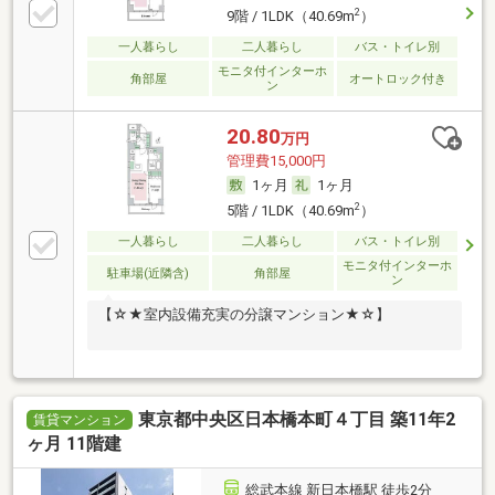
2
9階 / 1LDK（40.69m
）
一人暮らし
二人暮らし
バス・トイレ別
モニタ付インターホ
角部屋
オートロック付き
ン
20.80
万円
管理費15,000円
1ヶ月
1ヶ月
2
5階 / 1LDK（40.69m
）
一人暮らし
二人暮らし
バス・トイレ別
モニタ付インターホ
駐車場(近隣含)
角部屋
ン
【☆★室内設備充実の分譲マンション★☆】
東京都中央区日本橋本町４丁目 築11年2
賃貸マンション
ヶ月 11階建
総武本線 新日本橋駅 徒歩2分