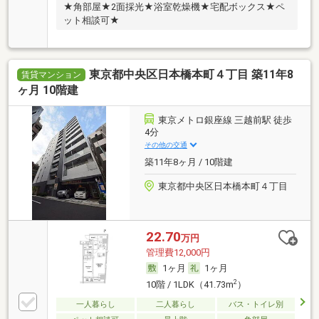
★角部屋★2面採光★浴室乾燥機★宅配ボックス★ペ
ット相談可★
東京都中央区日本橋本町４丁目 築11年8
賃貸マンション
ヶ月 10階建
東京メトロ銀座線 三越前駅 徒歩
4分
その他の交通
築11年8ヶ月 / 10階建
東京都中央区日本橋本町４丁目
22.70
万円
管理費12,000円
1ヶ月
1ヶ月
2
10階 / 1LDK（41.73m
）
一人暮らし
二人暮らし
バス・トイレ別