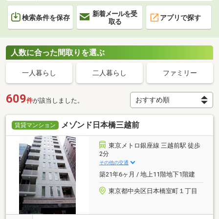
新着メールを受
検索条件を保存
アプリで探す
取る
人数に合った間取りを選ぶ
一人暮らし
二人暮らし
ファミリー
609
件
が該当しました。
メゾンド日本橋三越前
賃貸マンション
東京メトロ銀座線 三越前駅 徒歩
2分
その他の交通
築21年6ヶ月 / 地上11階地下1階建
東京都中央区日本橋室町１丁目