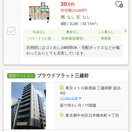
30
万円
管理費25,000円
なし
なし
2
4階 / 2LDK（53.11m
）
礼金なし
敷金なし
二人暮らし
バス・トイレ別
駐車場(近隣含)
角部屋
共用部にはゴミ出し24時間OK・宅配ボックスなどが備
わっておりとても充実しています。
プラウドフラット三越前
賃貸マンション
東京メトロ銀座線 三越前駅 徒歩
4分
その他の交通
築11年2ヶ月 / 11階建
東京都中央区日本橋本町４丁目