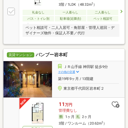
2
3階 / 1LDK（48.32m
）
礼金なし
一人暮らし
二人暮らし
バス・トイレ別
駐車場(近隣含)
ペット相談可
ペット相談可・二人入居可・角部屋・管理人巡回・デ
ザイナーズ物件・保証人不要／代行
バンブー岩本町
賃貸マンション
ＪＲ山手線 神田駅 徒歩9分
その他の交通
築19年9ヶ月 / 13階建
東京都千代田区岩本町２
11
万円
管理費なし
1ヶ月
2ヶ月
2
3階 / ワンルーム（20.62m
）