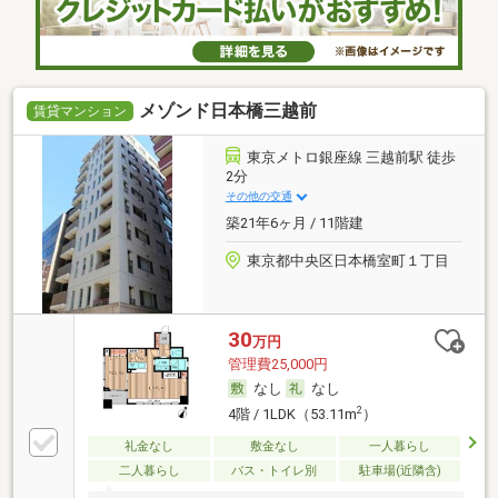
メゾンド日本橋三越前
賃貸マンション
東京メトロ銀座線 三越前駅 徒歩
2分
その他の交通
築21年6ヶ月 / 11階建
東京都中央区日本橋室町１丁目
30
万円
管理費25,000円
なし
なし
2
4階 / 1LDK（53.11m
）
礼金なし
敷金なし
一人暮らし
二人暮らし
バス・トイレ別
駐車場(近隣含)