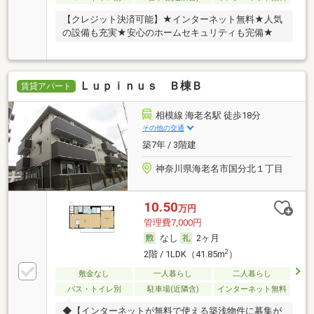
【クレジット決済可能】★インターネット無料★人気
の設備も充実★安心のホームセキュリティも完備★
Ｌｕｐｉｎｕｓ Ｂ棟Ｂ
賃貸アパート
相模線 海老名駅 徒歩18分
その他の交通
築7年 / 3階建
神奈川県海老名市国分北１丁目
10.50
万円
管理費7,000円
なし
2ヶ月
2
2階 / 1LDK（41.85m
）
敷金なし
一人暮らし
二人暮らし
バス・トイレ別
駐車場(近隣含)
インターネット無料
◆【インターネットが無料で使える築浅物件に募集が