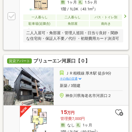
1ヶ月
1.5ヶ月
2
1階 / 1LDK（43.1m
）
一人暮らし
二人暮らし
バス・トイレ別
駐車場(近隣含)
角部屋
南向き
二人入居可・角部屋・管理人巡回・日当り良好・閑静
な住宅街・保証人不要／代行 ・初期費用カード決済可
ブリューエン河原口【０】
賃貸アパート
ＪＲ相模線 厚木駅 徒歩9分
その他の交通
新築 / 3階建
神奈川県海老名市河原口２
15
万円
管理費7,000円
なし
1ヶ月
2
2階 / 2LDK（59.52m
）