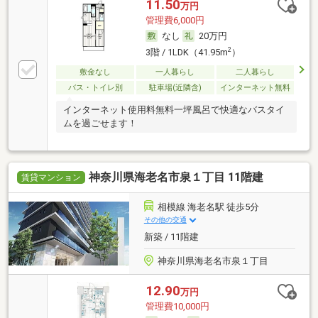
11.50
万円
管理費6,000円
なし
20万円
2
3階 / 1LDK（41.95m
）
敷金なし
一人暮らし
二人暮らし
バス・トイレ別
駐車場(近隣含)
インターネット無料
インターネット使用料無料一坪風呂で快適なバスタイ
ムを過ごせます！
神奈川県海老名市泉１丁目 11階建
賃貸マンション
相模線 海老名駅 徒歩5分
その他の交通
新築 / 11階建
神奈川県海老名市泉１丁目
12.90
万円
管理費10,000円