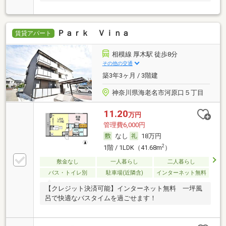
Ｐａｒｋ Ｖｉｎａ
賃貸アパート
相模線 厚木駅 徒歩8分
その他の交通
築3年3ヶ月 / 3階建
神奈川県海老名市河原口５丁目
11.20
万円
管理費6,000円
なし
18万円
2
1階 / 1LDK（41.68m
）
敷金なし
一人暮らし
二人暮らし
バス・トイレ別
駐車場(近隣含)
インターネット無料
【クレジット決済可能】インターネット無料 一坪風
呂で快適なバスタイムを過ごせます！