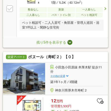
2
1階 / 1LDK（43.12m
）
敷金なし
新築
一人暮らし
二人暮らし
バス・トイレ別
ペット相談可
ペット相談可・二人入居可・角部屋・管理人巡回・浴
室1坪以上・閑静な住宅街
残り5件を表示する
ボヌール（寿町２）【０】
賃貸アパート
小田急小田原線 本厚木駅 徒歩11
分
その他の交通
築1年1ヶ月 / 3階建
神奈川県厚木市寿町２
12
万円
管理費5,500円