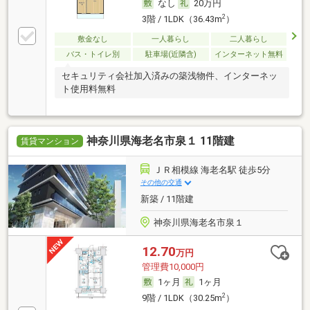
なし
20万円
2
3階 / 1LDK（36.43m
）
敷金なし
一人暮らし
二人暮らし
バス・トイレ別
駐車場(近隣含)
インターネット無料
セキュリティ会社加入済みの築浅物件、インターネッ
ト使用料無料
神奈川県海老名市泉１ 11階建
賃貸マンション
ＪＲ相模線 海老名駅 徒歩5分
その他の交通
新築 / 11階建
神奈川県海老名市泉１
12.70
万円
管理費10,000円
1ヶ月
1ヶ月
2
9階 / 1LDK（30.25m
）