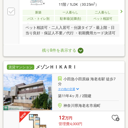
2
11階 / 1LDK（30.25m
）
新築
一人暮らし
二人暮らし
バス・トイレ別
駐車場(近隣含)
ペット相談可
ペット相談可・二人入居可・分譲タイプ・最上階・日
当り良好・保証人不要／代行 ・初期費用カード決済可
残り8件を表示する
メゾンＨＩＫＡＲＩ
賃貸マンション
小田急小田原線 海老名駅 徒歩7
分
その他の交通
築11年4ヶ月 / 2階建
神奈川県海老名市扇町
12
万円
管理費4,000円