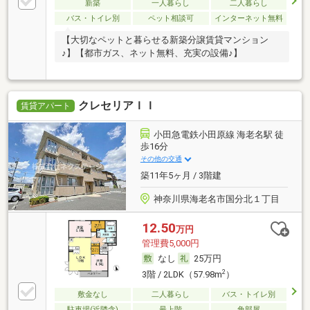
新築
一人暮らし
二人暮らし
バス・トイレ別
ペット相談可
インターネット無料
【大切なペットと暮らせる新築分譲賃貸マンション
♪】【都市ガス、ネット無料、充実の設備♪】
クレセリアＩＩ
賃貸アパート
小田急電鉄小田原線 海老名駅 徒
歩16分
その他の交通
築11年5ヶ月 / 3階建
神奈川県海老名市国分北１丁目
12.50
万円
管理費5,000円
なし
25万円
2
3階 / 2LDK（57.98m
）
敷金なし
二人暮らし
バス・トイレ別
駐車場(近隣含)
最上階
角部屋