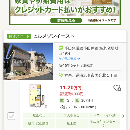
ヒルメゾンイースト
賃貸アパート
小田急電鉄小田原線 海老名駅 徒
歩19分
その他の交通
築15年6ヶ月 / 2階建
神奈川県海老名市国分北１丁目
11.20
万円
管理費6,000円
なし
20万円
2
2階 / 2LDK（60.02m
）
敷金なし
二人暮らし
バス・トイレ別
モニタ付インターホ
駐車場(近隣含)
最上階
ン