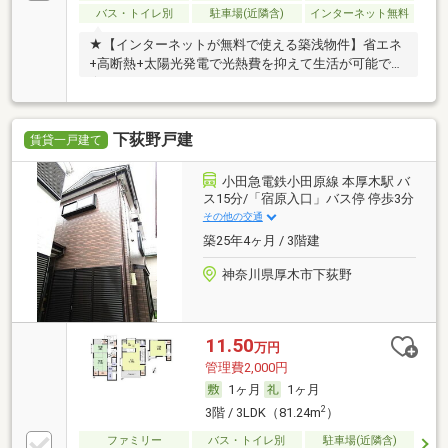
バス・トイレ別
駐車場(近隣含)
インターネット無料
★【インターネットが無料で使える築浅物件】省エネ
+高断熱+太陽光発電で光熱費を抑えて生活が可能です
★
下荻野戸建
賃貸一戸建て
小田急電鉄小田原線 本厚木駅 バ
ス15分/「宿原入口」バス停 停歩3分
その他の交通
築25年4ヶ月 / 3階建
神奈川県厚木市下荻野
11.50
万円
管理費2,000円
1ヶ月
1ヶ月
2
3階 / 3LDK（81.24m
）
ファミリー
バス・トイレ別
駐車場(近隣含)