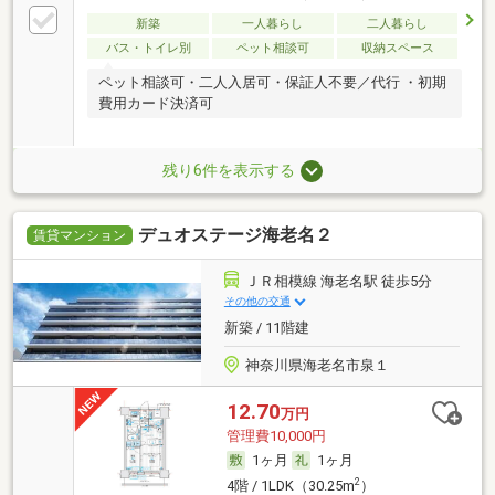
新築
一人暮らし
二人暮らし
バス・トイレ別
ペット相談可
収納スペース
ペット相談可・二人入居可・保証人不要／代行 ・初期
費用カード決済可
残り6件を表示する
デュオステージ海老名２
賃貸マンション
ＪＲ相模線 海老名駅 徒歩5分
その他の交通
新築 / 11階建
神奈川県海老名市泉１
12.70
万円
管理費10,000円
1ヶ月
1ヶ月
2
4階 / 1LDK（30.25m
）