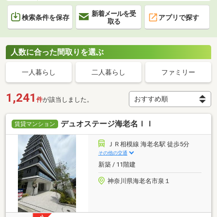
新着メールを受
検索条件を保存
アプリで探す
取る
人数に合った間取りを選ぶ
一人暮らし
二人暮らし
ファミリー
1,241
件
が該当しました。
デュオステージ海老名ＩＩ
賃貸マンション
ＪＲ相模線 海老名駅 徒歩5分
その他の交通
新築 / 11階建
神奈川県海老名市泉１