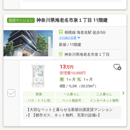
神奈川県海老名市泉１丁目 11階建
賃貸マンション
相模線 海老名駅 徒歩5分
その他の交通
新築 / 11階建
神奈川県海老名市泉１丁目
13
万円
管理費10,000円
1ヶ月
1ヶ月
2
8階 / 1LDK（30.25m
）
新築
一人暮らし
二人暮らし
バス・トイレ別
ペット相談可
インターネット無料
【大切なペットと暮らせる新築分譲賃貸マンション
♪】【都市ガス、ネット無料、充実の設備♪】