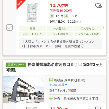
12.70
万円
管理費10,000円
1ヶ月
1ヶ月
2
9階 / 1LDK（30.25m
）
新築
一人暮らし
二人暮らし
バス・トイレ別
ペット相談可
インターネット無料
【大切なペットと暮らせる新築分譲賃貸マンション
♪】【都市ガス、ネット無料、充実の設備♪】
神奈川県海老名市河原口５丁目 築3年3ヶ月
賃貸アパート
3階建
相模線 厚木駅 徒歩8分
その他の交通
築3年3ヶ月 / 3階建
神奈川県海老名市河原口５丁目
11.20