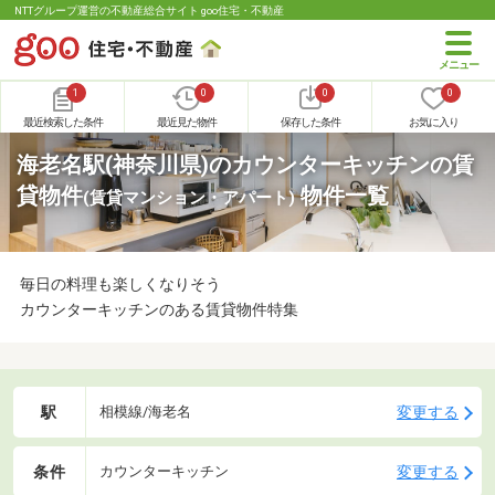
NTTグループ運営の不動産総合サイト goo住宅・不動産
1
0
0
0
最近検索した条件
最近見た物件
保存した条件
お気に入り
海老名駅(神奈川県)のカウンターキッチンの賃
貸物件
物件一覧
(賃貸マンション・アパート)
毎日の料理も楽しくなりそう
カウンターキッチンのある賃貸物件特集
駅
変更する
相模線/海老名
条件
変更する
カウンターキッチン