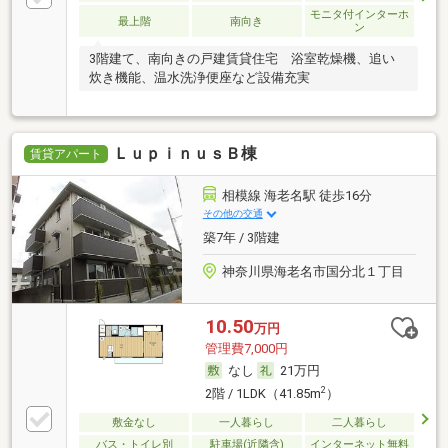
モニタ付インターホ
最上階
南向き
ン
3階建て、南向きの戸建賃貸住宅 浴室乾燥機、追い
炊き機能、温水洗浄便座など設備充実
ＬｕｐｉｎｕｓＢ棟
賃貸アパート
相模線 海老名駅 徒歩16分
その他の交通
築7年 / 3階建
神奈川県海老名市国分北１丁目
10.50
万円
管理費7,000円
なし
21万円
2
2階 / 1LDK（41.85m
）
敷金なし
一人暮らし
二人暮らし
バス・トイレ別
駐車場(近隣含)
インターネット無料