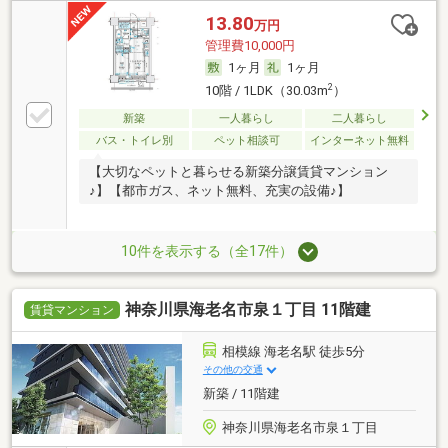
13.80
万円
管理費10,000円
1ヶ月
1ヶ月
2
10階 / 1LDK（30.03m
）
新築
一人暮らし
二人暮らし
バス・トイレ別
ペット相談可
インターネット無料
【大切なペットと暮らせる新築分譲賃貸マンション
♪】【都市ガス、ネット無料、充実の設備♪】
10件を表示する（全17件）
神奈川県海老名市泉１丁目 11階建
賃貸マンション
相模線 海老名駅 徒歩5分
その他の交通
新築 / 11階建
神奈川県海老名市泉１丁目