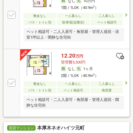
なし
10万円
2
1階 / 1LDK（40.9m
）
敷金なし
一人暮らし
二人暮らし
バス・トイレ別
駐車場(近隣含)
ペット相談可
ペット相談可・二人入居可・角部屋・管理人巡回・浴
室1坪以上・閑静な住宅街
12.20
万円
管理費5,500円
なし
1ヶ月
2
2階 / 1LDK（40.9m
）
敷金なし
一人暮らし
二人暮らし
バス・トイレ別
ペット相談可
角部屋
ペット相談可・二人入居可・角部屋・管理人巡回・閑
静な住宅街
本厚木ネオハイツ元町
賃貸マンション