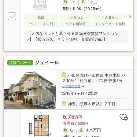
1ヶ月
1ヶ月
2
5階 / 1LDK（30.25m
）
新築
一人暮らし
二人暮らし
バス・トイレ別
ペット相談可
インターネット無料
【大切なペットと暮らせる新築分譲賃貸マンション
♪】【都市ガス、ネット無料、充実の設備♪】
ジュイール
賃貸アパート
小田急電鉄小田原線 本厚木駅 バ
ス10分/「糀谷前」バス停 停歩3分
その他の交通
築19年3ヶ月 / 2階建
神奈川県厚木市及川２丁目
6.75
万円
管理費3,500円
なし
8.75万円
2