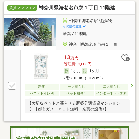
神奈川県海老名市泉１丁目 11階建
賃貸マンション
相模線 海老名駅 徒歩5分
その他の交通
新築 / 11階建
神奈川県海老名市泉１丁目
13
万円
管理費10,000円
1ヶ月
1ヶ月
2
2階 / 1LDK（30.25m
）
新築
一人暮らし
二人暮らし
バス・トイレ別
ペット相談可
インターネット無料
【大切なペットと暮らせる新築分譲賃貸マンション
♪】【都市ガス、ネット無料、充実の設備♪】