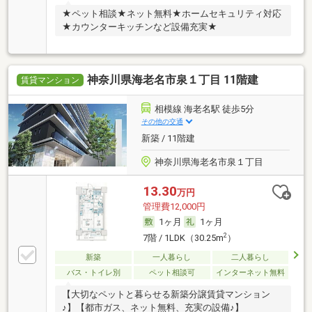
★ペット相談★ネット無料★ホームセキュリティ対応
★カウンターキッチンなど設備充実★
神奈川県海老名市泉１丁目 11階建
賃貸マンション
相模線 海老名駅 徒歩5分
その他の交通
新築 / 11階建
神奈川県海老名市泉１丁目
13.30
万円
管理費12,000円
1ヶ月
1ヶ月
2
7階 / 1LDK（30.25m
）
新築
一人暮らし
二人暮らし
バス・トイレ別
ペット相談可
インターネット無料
【大切なペットと暮らせる新築分譲賃貸マンション
♪】【都市ガス、ネット無料、充実の設備♪】