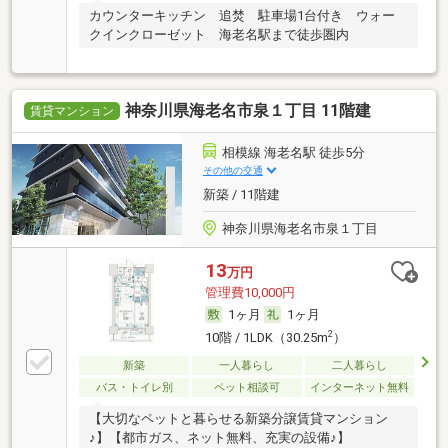
カウンターキッチン 追焚 駐車場1台付き ウォー
クインクローゼット 海老名駅まで徒歩圏内
神奈川県海老名市泉１丁目 11階建
賃貸マンション
相模線 海老名駅 徒歩5分
その他の交通
新築 / 11階建
神奈川県海老名市泉１丁目
13
万円
管理費10,000円
1ヶ月
1ヶ月
2
10階 / 1LDK（30.25m
）
新築
一人暮らし
二人暮らし
バス・トイレ別
ペット相談可
インターネット無料
【大切なペットと暮らせる新築分譲賃貸マンション
♪】【都市ガス、ネット無料、充実の設備♪】