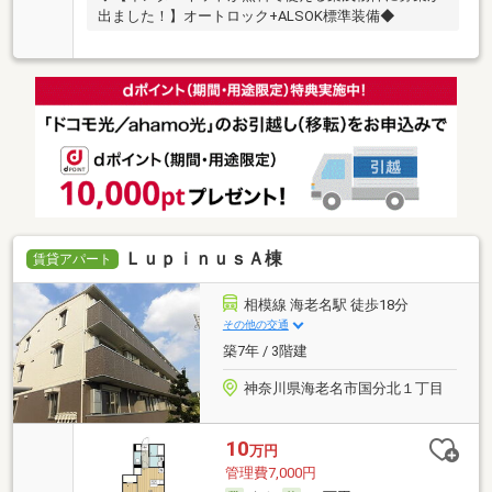
出ました！】オートロック+ALSOK標準装備◆
ＬｕｐｉｎｕｓＡ棟
賃貸アパート
相模線 海老名駅 徒歩18分
その他の交通
築7年 / 3階建
神奈川県海老名市国分北１丁目
10
万円
管理費7,000円