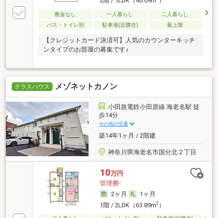
2階 / 1LDK（46.09m
）
敷金なし
一人暮らし
二人暮らし
バス・トイレ別
駐車場(近隣含)
最上階
【クレジットカード決済可】人気のカウンターキッチ
ンタイプのお部屋の募集です♪
メゾネットカノン
テラスハウス
小田急電鉄小田原線 海老名駅 徒
歩14分
その他の交通
築14年1ヶ月 / 2階建
神奈川県海老名市国分北２丁目
10
万円
管理費-
2ヶ月
1ヶ月
2
1階 / 2LDK（63.89m
）