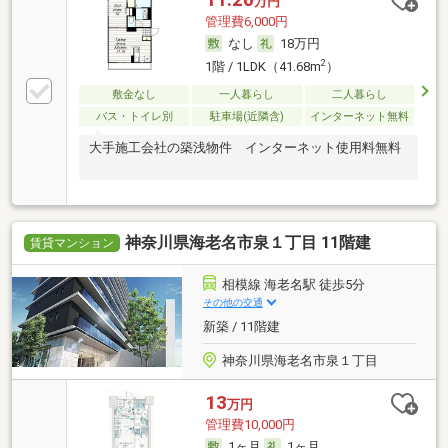
万円
管理費6,000円
なし
18万円
2
1階 / 1LDK（41.68m
）
敷金なし
一人暮らし
二人暮らし
バス・トイレ別
駐車場(近隣含)
インターネット無料
大手施工会社の築浅物件 インターネット使用料無料
神奈川県海老名市泉１丁目 11階建
賃貸マンション
相模線 海老名駅 徒歩5分
その他の交通
新築 / 11階建
神奈川県海老名市泉１丁目
13
万円
管理費10,000円
1ヶ月
1ヶ月