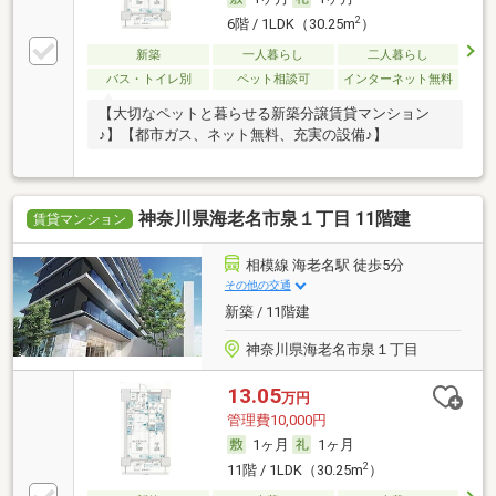
2
6階 / 1LDK（30.25m
）
新築
一人暮らし
二人暮らし
バス・トイレ別
ペット相談可
インターネット無料
【大切なペットと暮らせる新築分譲賃貸マンション
♪】【都市ガス、ネット無料、充実の設備♪】
神奈川県海老名市泉１丁目 11階建
賃貸マンション
相模線 海老名駅 徒歩5分
その他の交通
新築 / 11階建
神奈川県海老名市泉１丁目
13.05
万円
管理費10,000円
1ヶ月
1ヶ月
2
11階 / 1LDK（30.25m
）