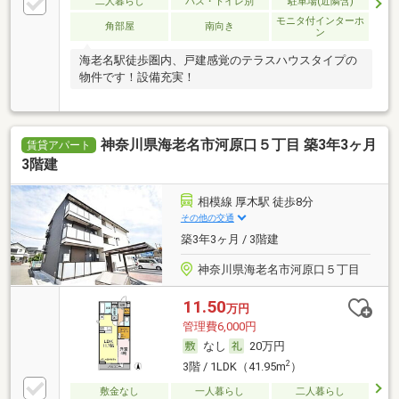
二人暮らし
バス・トイレ別
駐車場(近隣含)
モニタ付インターホ
角部屋
南向き
ン
海老名駅徒歩圏内、戸建感覚のテラスハウスタイプの
物件です！設備充実！
神奈川県海老名市河原口５丁目 築3年3ヶ月
賃貸アパート
3階建
相模線 厚木駅 徒歩8分
その他の交通
築3年3ヶ月 / 3階建
神奈川県海老名市河原口５丁目
11.50
万円
管理費6,000円
なし
20万円
2
3階 / 1LDK（41.95m
）
敷金なし
一人暮らし
二人暮らし