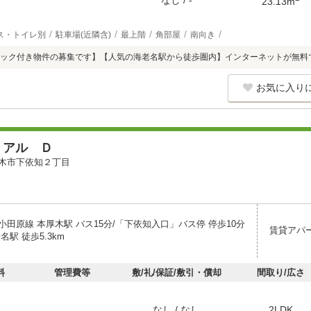
なし / -
23.13m
ス・トイレ別
駐車場(近隣含)
最上階
角部屋
南向き
ック付き物件の募集です】【人気の海老名駅から徒歩圏内】インターネットが無料
お気に入り
リアル Ｄ
木市下依知２丁目
小田原線 本厚木駅 バス15分/「下依知入口」バス停 停歩10分
賃貸アパ
名駅 徒歩5.3km
料
管理費等
敷/礼/保証/敷引・償却
間取り/広さ
なし / なし
2LDK