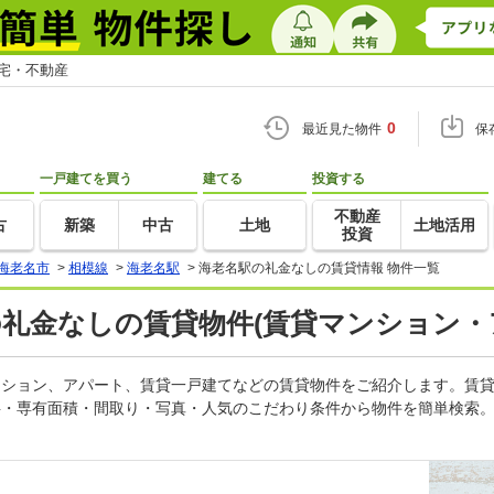
住宅・不動産
0
最近見た物件
保
一戸建てを買う
建てる
投資する
不動産
古
新築
中古
土地
土地活用
投資
海老名市
>
相模線
>
海老名駅
>
海老名駅の礼金なしの賃貸情報 物件一覧
の礼金なしの賃貸物件(賃貸マンション・
マンション、アパート、賃貸一戸建てなどの賃貸物件をご紹介します。賃
料・専有面積・間取り・写真・人気のこだわり条件から物件を簡単検索。