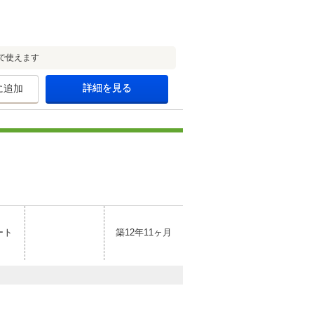
で使えます
詳細を見る
に追加
ート
築12年11ヶ月