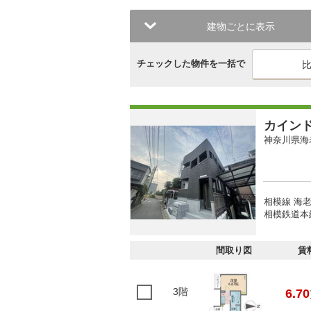
建物ごとに表示
チェックした物件を一括で
カイン
神奈川県海
相模線 海老
相模鉄道本線
間取り図
賃
3階
6.70