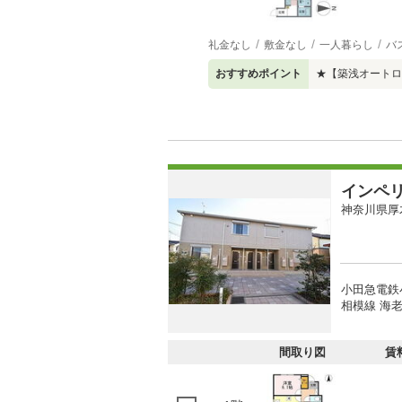
礼金なし
敷金なし
一人暮らし
バ
おすすめポイント
★【築浅オートロ
インペ
神奈川県厚
小田急電鉄
相模線 海老
間取り図
賃