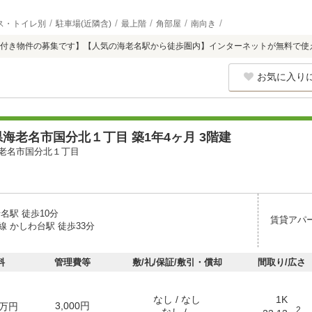
ス・トイレ別
駐車場(近隣含)
最上階
角部屋
南向き
付き物件の募集です】【人気の海老名駅から徒歩圏内】インターネットが無料で使
お気に入り
海老名市国分北１丁目 築1年4ヶ月 3階建
老名市国分北１丁目
名駅 徒歩10分
賃貸アパ
 かしわ台駅 徒歩33分
料
管理費等
敷/礼/保証/敷引・償却
間取り/広さ
なし / なし
1K
3,000円
万円
2