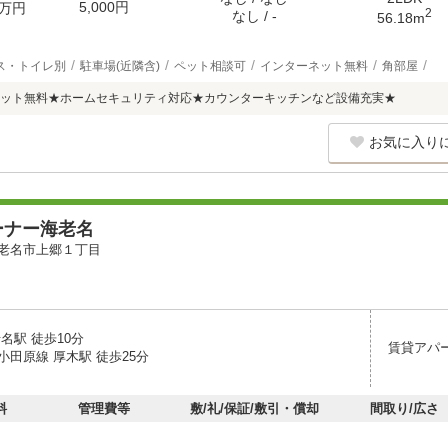
5,000円
万円
2
なし / -
56.18m
ス・トイレ別
駐車場(近隣含)
ペット相談可
インターネット無料
角部屋
ット無料★ホームセキュリティ対応★カウンターキッチンなど設備充実★
お気に入り
ーナー海老名
老名市上郷１丁目
名駅 徒歩10分
賃貸アパ
小田原線 厚木駅 徒歩25分
料
管理費等
敷/礼/保証/敷引・償却
間取り/広さ