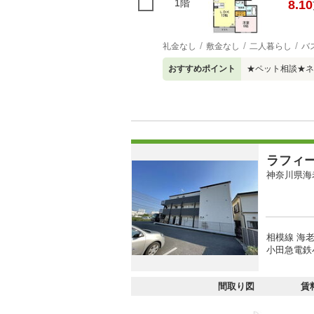
1階
8.10
礼金なし
敷金なし
二人暮らし
バ
おすすめポイント
★ペット相談★ネ
ラフィ
神奈川県海
相模線 海老
小田急電鉄
間取り図
賃