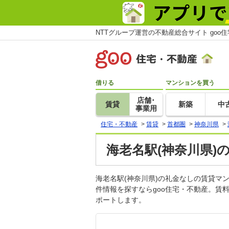
NTTグループ運営の不動産総合サイト goo
借りる
マンションを買う
店舗･
賃貸
新築
中
事業用
住宅・不動産
>
賃貸
>
首都圏
>
神奈川県
>
海老名駅(神奈川県)
海老名駅(神奈川県)の礼金なしの賃貸
件情報を探すならgoo住宅・不動産。賃
ポートします。