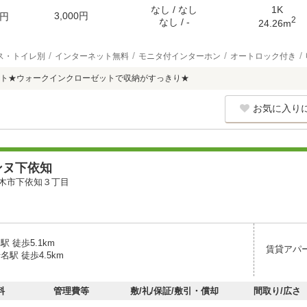
なし / なし
1K
3,000円
円
2
なし / -
24.26m
ス・トイレ別
インターネット無料
モニタ付インターホン
オートロック付き
ト★ウォークインクローゼットで収納がすっきり★
お気に入り
ンヌ下依知
木市下依知３丁目
駅 徒歩5.1km
賃貸アパ
名駅 徒歩4.5km
料
管理費等
敷/礼/保証/敷引・償却
間取り/広さ