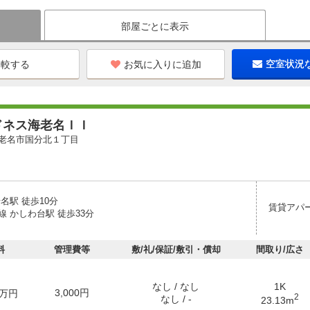
部屋ごとに表示
お気に入りに追加
空室状況
ドネス海老名ＩＩ
老名市国分北１丁目
名駅 徒歩10分
賃貸アパ
 かしわ台駅 徒歩33分
料
管理費等
敷/礼/保証/敷引・償却
間取り/広さ
なし / なし
1K
3,000円
万円
2
なし / -
23.13m