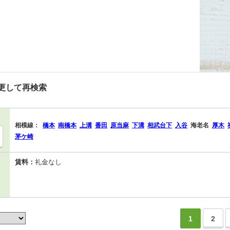
更して再検索
相模線：
橋本
南橋本
上溝
番田
原当麻
下溝
相武台下
入谷
海老名
厚木
茅ケ崎
賃料：
礼金なし
1
2