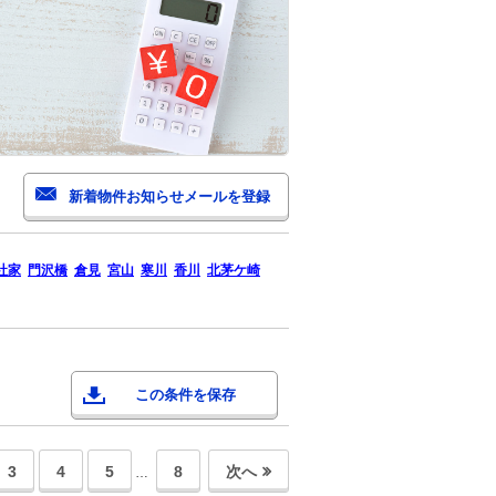
社家
門沢橋
倉見
宮山
寒川
香川
北茅ケ崎
この条件を保存
3
4
5
8
次へ
…