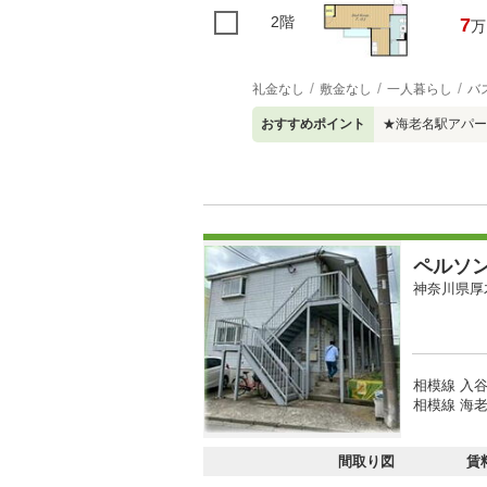
2階
7
万
礼金なし
敷金なし
一人暮らし
バ
おすすめポイント
★海老名駅アパー
ペルソ
神奈川県厚
相模線 入谷
相模線 海老
間取り図
賃