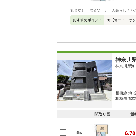
礼金なし
敷金なし
一人暮らし
バ
おすすめポイント
★【オートロック
神奈川県
神奈川県海
相模線 海老
相模鉄道本線
間取り図
賃
3階
6.70