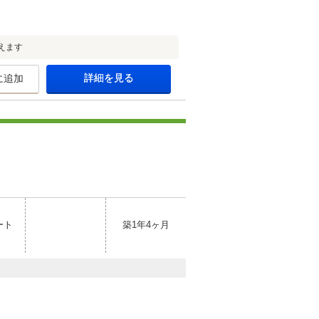
えます
詳細を見る
に追加
ート
築1年4ヶ月