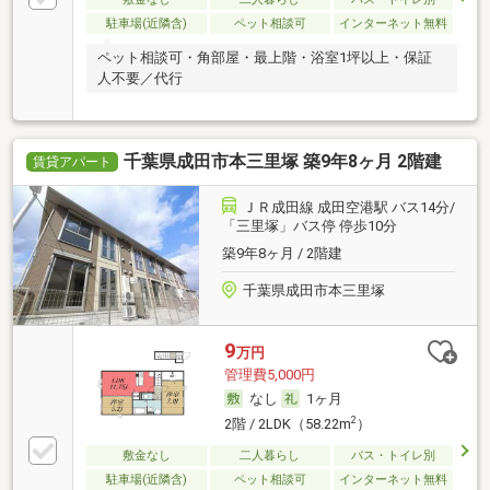
駐車場(近隣含)
ペット相談可
インターネット無料
ペット相談可・角部屋・最上階・浴室1坪以上・保証
人不要／代行
千葉県成田市本三里塚 築9年8ヶ月 2階建
賃貸アパート
ＪＲ成田線 成田空港駅 バス14分/
「三里塚」バス停 停歩10分
築9年8ヶ月 / 2階建
千葉県成田市本三里塚
9
万円
管理費5,000円
なし
1ヶ月
2
2階 / 2LDK（58.22m
）
敷金なし
二人暮らし
バス・トイレ別
駐車場(近隣含)
ペット相談可
インターネット無料