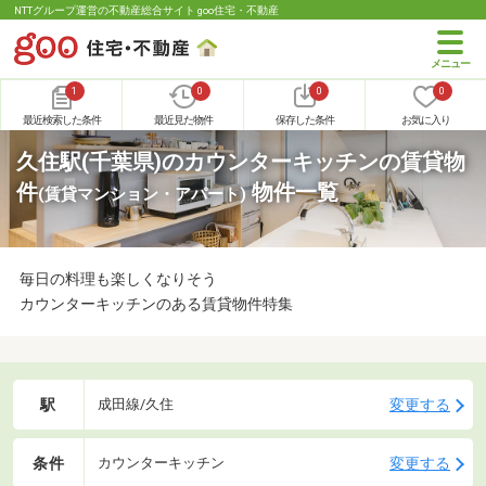
NTTグループ運営の不動産総合サイト goo住宅・不動産
1
0
0
0
最近検索した条件
最近見た物件
保存した条件
お気に入り
久住駅(千葉県)のカウンターキッチンの賃貸物
件
物件一覧
(賃貸マンション・アパート)
毎日の料理も楽しくなりそう
カウンターキッチンのある賃貸物件特集
駅
変更する
成田線/久住
条件
変更する
カウンターキッチン