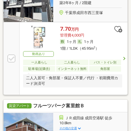
築2年8ヶ月 / 2階建
千葉県成田市西三里塚
7.70
万円
管理費4,000円
1ヶ月
1ヶ月
2
1階 / 1LDK（45.95m
）
動画あり
一人暮らし
二人暮らし
バス・トイレ別
駐車場(近隣含)
インターネット無料
角部屋
二人入居可・角部屋・保証人不要／代行 ・初期費用カ
ード決済可
フルーツパーク富里館Ｂ
賃貸アパート
ＪＲ成田線 成田空港駅 徒歩
10.8km
その他の交通