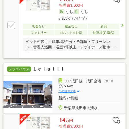
管理費3,500円
なし
なし
2
/ 3LDK（74.1m
）
礼金なし
敷金なし
新築
ファミリー
バス・トイレ別
駐車場(近隣含)
ペット相談可・駐車場2台分・角部屋・フリーレン
ト・管理人巡回・浴室1坪以上・デザイナーズ物件・
保証人不要／代行
ＬｅｉａＩＩＩ
テラスハウス
ＪＲ成田線 成田空港 車10
分/6.4km
その他の交通
新築 / 2階建
千葉県成田市大清水
14
万円
管理費3,500円