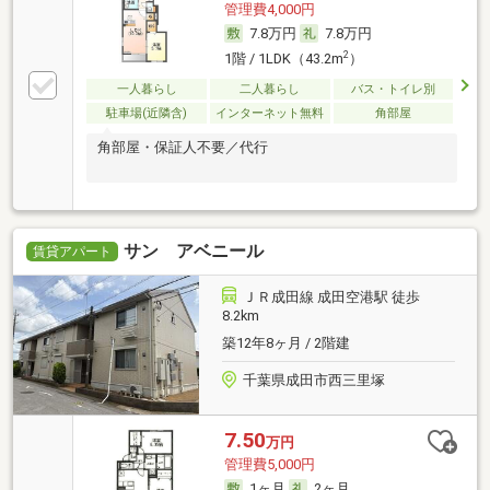
管理費4,000円
7.8万円
7.8万円
2
1階 / 1LDK（43.2m
）
一人暮らし
二人暮らし
バス・トイレ別
駐車場(近隣含)
インターネット無料
角部屋
角部屋・保証人不要／代行
サン アベニール
賃貸アパート
ＪＲ成田線 成田空港駅 徒歩
8.2km
築12年8ヶ月 / 2階建
千葉県成田市西三里塚
7.50
万円
管理費5,000円
1ヶ月
2ヶ月