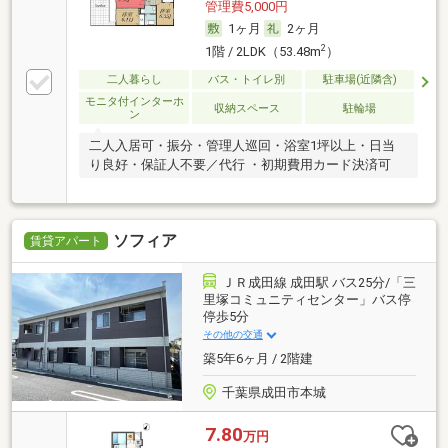
管理費5,000円
1ヶ月
2ヶ月
2
1階 / 2LDK（53.48m
）
二人暮らし
バス・トイレ別
駐車場(近隣含)
モニタ付インターホ
収納スペース
駐輪場
ン
二人入居可・振分・管理人巡回・浴室1坪以上・日当
り良好・保証人不要／代行 ・初期費用カード決済可
ソフィア
賃貸アパート
ＪＲ成田線 成田駅 バス25分/「三
里塚コミュニティセンター」バス停
停歩5分
その他の交通
築5年6ヶ月 / 2階建
千葉県成田市本城
7.80
万円