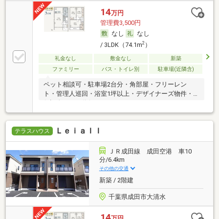
14
万円
管理費3,500円
なし
なし
2
/ 3LDK（74.1m
）
礼金なし
敷金なし
新築
ファミリー
バス・トイレ別
駐車場(近隣含)
ペット相談可・駐車場2台分・角部屋・フリーレン
ト・管理人巡回・浴室1坪以上・デザイナーズ物件・
保証人不要／代行
ＬｅｉａＩＩ
テラスハウス
ＪＲ成田線 成田空港 車10
分/6.4km
その他の交通
新築 / 2階建
千葉県成田市大清水
14
万円