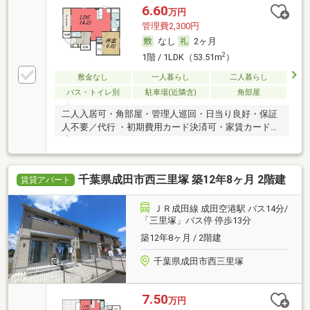
6.60
万円
管理費2,300円
なし
2ヶ月
2
1階 / 1LDK（53.51m
）
敷金なし
一人暮らし
二人暮らし
バス・トイレ別
駐車場(近隣含)
角部屋
二人入居可・角部屋・管理人巡回・日当り良好・保証
人不要／代行 ・初期費用カード決済可・家賃カード決
済可
千葉県成田市西三里塚 築12年8ヶ月 2階建
賃貸アパート
ＪＲ成田線 成田空港駅 バス14分/
「三里塚」バス停 停歩13分
築12年8ヶ月 / 2階建
千葉県成田市西三里塚
7.50
万円