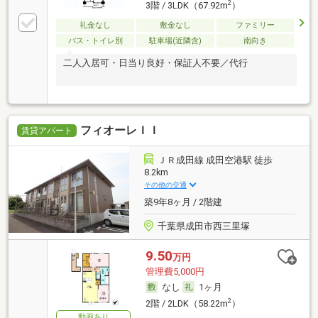
2
3階 / 3LDK（67.92m
）
礼金なし
敷金なし
ファミリー
バス・トイレ別
駐車場(近隣含)
南向き
二人入居可・日当り良好・保証人不要／代行
フィオーレＩＩ
賃貸アパート
ＪＲ成田線 成田空港駅 徒歩
8.2km
その他の交通
築9年8ヶ月 / 2階建
千葉県成田市西三里塚
9.50
万円
管理費5,000円
なし
1ヶ月
2
2階 / 2LDK（58.22m
）
動画あり