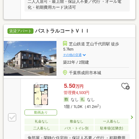
二人入居可・最上階・保証人不要／代行 ・オール電
化・初期費用カード決済可
パストラルコートＶＩＩ
賃貸アパート
芝山鉄道 芝山千代田駅 徒歩
5.7km
その他の交通
築22年 / 2階建
千葉県成田市本城
5.50
万円
管理費4,500円
なし
なし
2
1階 / 1LDK（41.2m
）
動画あり
礼金なし
敷金なし
一人暮らし
二人暮らし
バス・トイレ別
駐車場(近隣含)
角部屋・閑静な住宅街・保証人不要／代行 ・初期費用