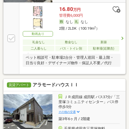
16.80
万円
管理費6,000円
なし
なし
2
2階 / 2LDK（100.19m
）
動画あり
礼金なし
敷金なし
新築
二人暮らし
バス・トイレ別
駐車場(近隣含)
ペット相談可・駐車場2台分・管理人巡回・最上階・
日当り良好・デザイナーズ物件・保証人不要／代行
アラモードハウスＩＩ
賃貸アパート
ＪＲ成田線 成田駅 バス37分/「三
里塚コミュニティセンター」バス停
停歩5分
その他の交通
築3年6ヶ月 / 2階建
千葉県成田市三里塚御料