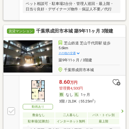
ペット相談可・駐車場2台分・管理人巡回・最上階・
日当り良好・デザイナーズ物件・保証人不要／代行
千葉県成田市本城 築9年11ヶ月 3階建
賃貸マンション
芝山鉄道 芝山千代田駅 徒歩
5.6km
その他の交通
築9年11ヶ月 / 3階建
千葉県成田市本城
8.60
万円
管理費4,500円
なし
1ヶ月
2
3階 / 2LDK（55.25m
）
動画あり
敷金なし
二人暮らし
バス・トイレ別
駐車場(近隣含)
インターネット無料
最上階