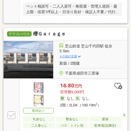
ペット相談可・二人入居可・角部屋・管理人巡回・最
上階・浴室1坪以上・日当り良好・保証人不要／代行
・初期費用カード決済可・家賃カード決済可
櫻Ｇａｒａｇｅ
テラスハウス
芝山鉄道 芝山千代田駅 徒歩
5.1km
その他の交通
新築 / 2階建
千葉県成田市三里塚
16.80
万円
管理費6,000円
なし
なし
2
2階 / 2LDK（100.19m
）
動画あり
礼金なし
敷金なし
新築
二人暮らし
バス・トイレ別
駐車場(近隣含)