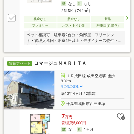
なし
なし
2
/ 3LDK（74.1m
）
礼金なし
敷金なし
新築
ファミリー
バス・トイレ別
駐車場(近隣含)
ペット相談可・駐車場2台分・角部屋・フリーレン
ト・管理人巡回・浴室1坪以上・デザイナーズ物件・
保証人不要／代行
ロマージュＮＡＲＩＴＡ
賃貸アパート
ＪＲ成田線 成田空港駅 徒歩
8.3km
その他の交通
築10年4ヶ月 / 2階建
千葉県成田市西三里塚
7
万円
管理費5,000円
なし
1ヶ月