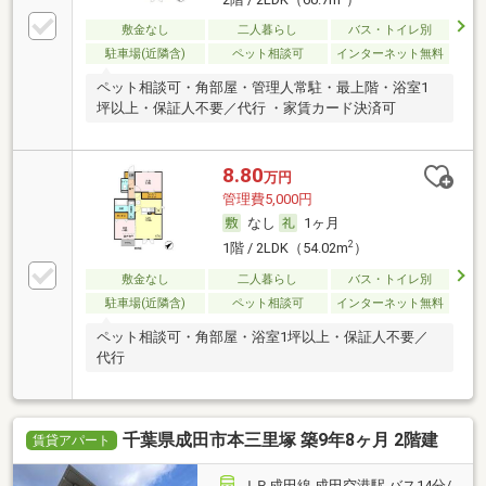
敷金なし
二人暮らし
バス・トイレ別
駐車場(近隣含)
ペット相談可
インターネット無料
ペット相談可・角部屋・管理人常駐・最上階・浴室1
坪以上・保証人不要／代行 ・家賃カード決済可
8.80
万円
管理費5,000円
なし
1ヶ月
2
1階 / 2LDK（54.02m
）
敷金なし
二人暮らし
バス・トイレ別
駐車場(近隣含)
ペット相談可
インターネット無料
ペット相談可・角部屋・浴室1坪以上・保証人不要／
代行
千葉県成田市本三里塚 築9年8ヶ月 2階建
賃貸アパート
ＪＲ成田線 成田空港駅 バス14分/