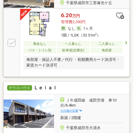
千葉県成田市三里塚光ケ丘
6.20
万円
管理費2,300円
なし
1ヶ月
2
1階 / 1LDK（53.51m
）
敷金なし
一人暮らし
二人暮らし
バス・トイレ別
駐車場(近隣含)
角部屋
角部屋・保証人不要／代行 ・初期費用カード決済可・
家賃カード決済可
ＬｅｉａＩ
テラスハウス
ＪＲ成田線 成田空港 車10
分/6.4km
その他の交通
新築 / 2階建
千葉県成田市大清水