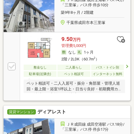
「三里塚」バス停 停歩10分
築9年8ヶ月 / 2階建
千葉県成田市本三里塚
9.50
万円
管理費5,000円
なし
1ヶ月
2
2階 / 2LDK（60.7m
）
敷金なし
二人暮らし
バス・トイレ別
駐車場(近隣含)
ペット相談可
インターネット無料
ペット相談可・二人入居可・振分・角部屋・管理人巡
回・最上階・浴室1坪以上・日当り良好・初期費用カ
ード決済可・家賃カード決済可
ディアレスト
賃貸マンション
ＪＲ成田線 成田空港駅 バス18分/
「三里塚」バス停 停歩17分