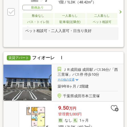
2
1階 / 1LDK（48.42m
）
動画あり
敷金なし
一人暮らし
二人暮らし
バス・トイレ別
駐車場(近隣含)
ペット相談可
ペット相談可・二人入居可・日当り良好
フィオーレ Ｉ
賃貸アパート
ＪＲ成田線 成田駅 バス36分/「西
三里塚」バス停 停歩10分
その他の交通
築9年8ヶ月 / 2階建
千葉県成田市本三里塚
9.50
万円
管理費5,000円
なし
1ヶ月
2
2階 / 2LDK（60.7m
）