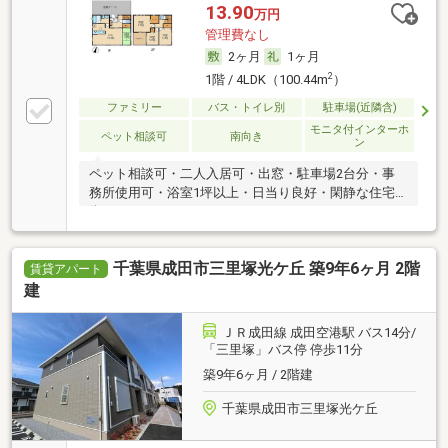
13.90
万円
管理費なし
2ヶ月
1ヶ月
2
1階 / 4LDK（100.44m
）
ファミリー
バス・トイレ別
駐車場(近隣含)
モニタ付インターホ
ペット相談可
南向き
ン
ペット相談可・二人入居可・出窓・駐車場2台分・事
務所使用可・浴室1坪以上・日当り良好・閑静な住宅
街
千葉県成田市三里塚光ケ丘 築9年6ヶ月 2階
賃貸アパート
建
ＪＲ成田線 成田空港駅 バス14分/
「三里塚」バス停 停歩11分
築9年6ヶ月 / 2階建
千葉県成田市三里塚光ケ丘