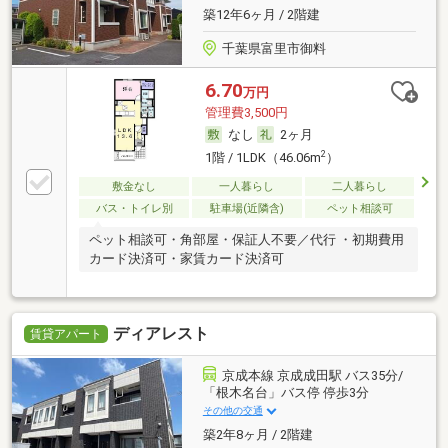
築12年6ヶ月 / 2階建
千葉県富里市御料
6.70
万円
管理費3,500円
なし
2ヶ月
2
1階 / 1LDK（46.06m
）
敷金なし
一人暮らし
二人暮らし
バス・トイレ別
駐車場(近隣含)
ペット相談可
ペット相談可・角部屋・保証人不要／代行 ・初期費用
カード決済可・家賃カード決済可
ディアレスト
賃貸アパート
京成本線 京成成田駅 バス35分/
「根木名台」バス停 停歩3分
その他の交通
築2年8ヶ月 / 2階建