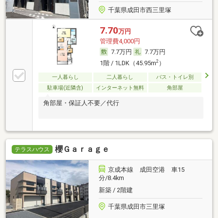
千葉県成田市西三里塚
7.70
万円
管理費4,000円
7.7万円
7.7万円
2
1階 / 1LDK（45.95m
）
一人暮らし
二人暮らし
バス・トイレ別
駐車場(近隣含)
インターネット無料
角部屋
角部屋・保証人不要／代行
櫻Ｇａｒａｇｅ
テラスハウス
京成本線 成田空港 車15
分/8.4km
新築 / 2階建
千葉県成田市三里塚