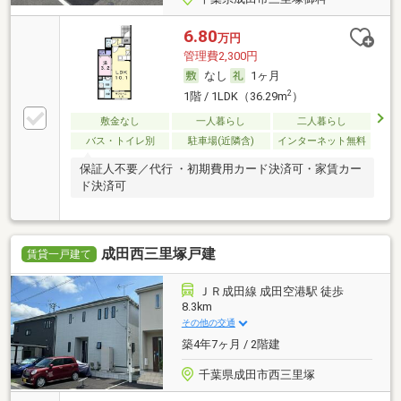
6.80
万円
管理費2,300円
なし
1ヶ月
2
1階 / 1LDK（36.29m
）
敷金なし
一人暮らし
二人暮らし
バス・トイレ別
駐車場(近隣含)
インターネット無料
保証人不要／代行 ・初期費用カード決済可・家賃カー
ド決済可
成田西三里塚戸建
賃貸一戸建て
ＪＲ成田線 成田空港駅 徒歩
8.3km
その他の交通
築4年7ヶ月 / 2階建
千葉県成田市西三里塚