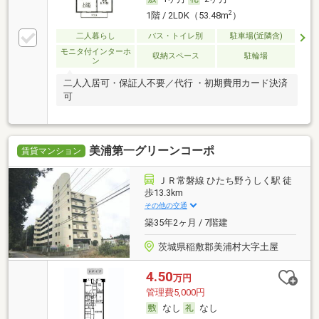
2
1階 / 2LDK（53.48m
）
二人暮らし
バス・トイレ別
駐車場(近隣含)
モニタ付インターホ
収納スペース
駐輪場
ン
二人入居可・保証人不要／代行 ・初期費用カード決済
可
美浦第一グリーンコーポ
賃貸マンション
ＪＲ常磐線 ひたち野うしく駅 徒
歩13.3km
その他の交通
築35年2ヶ月 / 7階建
茨城県稲敷郡美浦村大字土屋
4.50
万円
管理費5,000円
なし
なし