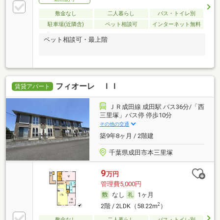
敷金なし
二人暮らし
バス・トイレ別
駐車場(近隣含)
ペット相談可
インターネット無料
ペット相談可・最上階
フィオーレ ＩＩ
賃貸アパート
ＪＲ成田線 成田駅 バス36分/「西
三里塚」バス停 停歩10分
その他の交通
築9年8ヶ月 / 2階建
千葉県成田市本三里塚
9
万円
管理費5,000円
なし
1ヶ月
2
2階 / 2LDK（58.22m
）
敷金なし
二人暮らし
バス・トイレ別