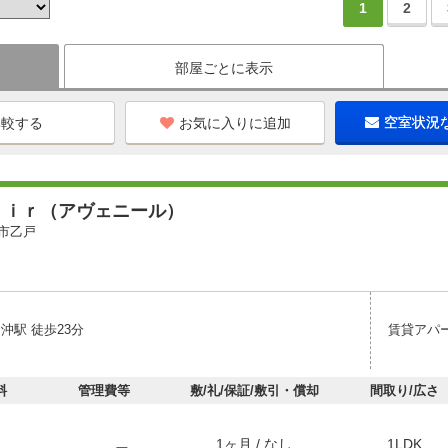
1
2
部屋ごとに表示
お気に入りに追加
空室状況
ｎｉｒ（アヴェニール）
市乙戸
沖駅 徒歩23分
賃貸アパ
料
管理費等
敷/礼/保証/敷引・償却
間取り/広さ
1ヶ月 / なし
1LDK