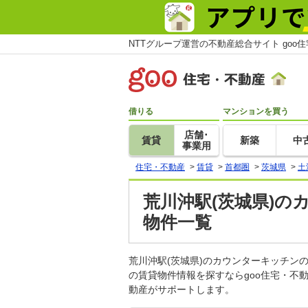
NTTグループ運営の不動産総合サイト goo
借りる
マンションを買う
店舗･
賃貸
新築
中
事業用
住宅・不動産
>
賃貸
>
首都圏
>
茨城県
>
土
荒川沖駅(茨城県)の
物件一覧
荒川沖駅(茨城県)のカウンターキッチ
の賃貸物件情報を探すならgoo住宅・不
動産がサポートします。