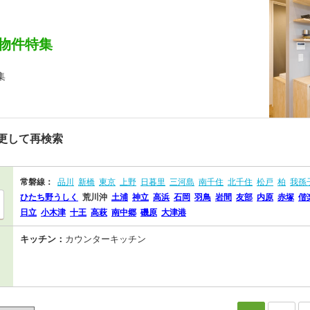
物件特集
集
更して再検索
常磐線：
品川
新橋
東京
上野
日暮里
三河島
南千住
北千住
松戸
柏
我孫
ひたち野うしく
荒川沖
土浦
神立
高浜
石岡
羽鳥
岩間
友部
内原
赤塚
偕
日立
小木津
十王
高萩
南中郷
磯原
大津港
キッチン：
カウンターキッチン