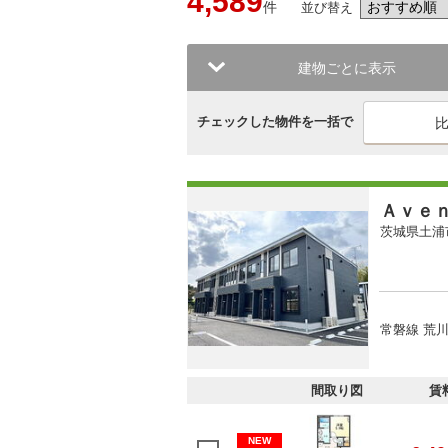
4,589
件
並び替え
建物ごとに表示
チェックした物件を一括で
Ａｖｅ
茨城県土浦
常磐線 荒川
間取り図
賃
NEW