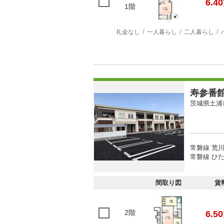
6.40
1階
礼金なし
一人暮らし
二人暮らし
寿参番
茨城県土浦
常磐線 荒川
常磐線 ひた
間取り図
賃
2階
6.50