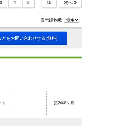
3
4
5
15
次へ
…
表示建物数
などをお問い合わせする(無料)
ート
築2年8ヶ月