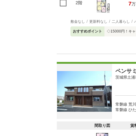
2階
7
万
敷金なし
更新料なし
二人暮らし
おすすめポイント
◇15000円！
ペンサ
茨城県土浦
常磐線 荒川
常磐線 ひた
間取り図
賃