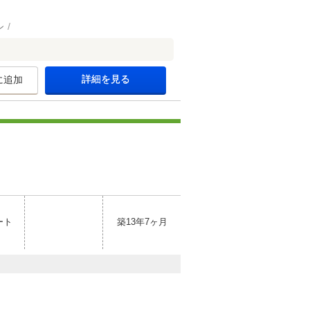
ン
詳細を見る
に追加
ート
築13年7ヶ月