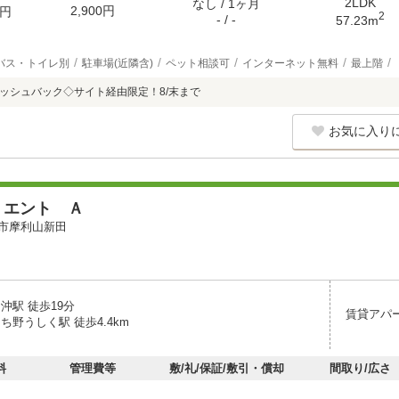
2LDK
なし / 1ヶ月
2,900円
円
2
- / -
57.23m
バス・トイレ別
駐車場(近隣含)
ペット相談可
インターネット無料
最上階
キャッシュバック◇サイト経由限定！8/末まで
お気に入り
ミエント Ａ
市摩利山新田
沖駅 徒歩19分
賃貸アパ
ち野うしく駅 徒歩4.4km
料
管理費等
敷/礼/保証/敷引・償却
間取り/広さ