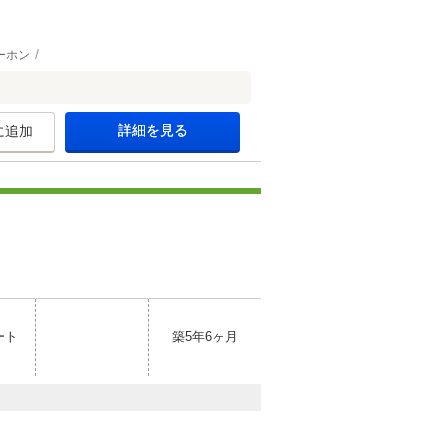
ーホン
詳細を見る
に追加
ート
築5年6ヶ月