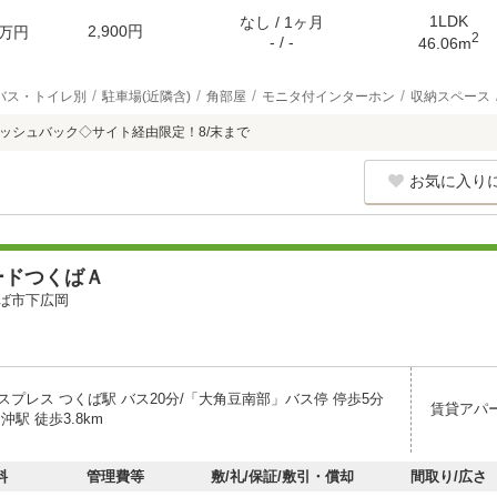
1LDK
なし / 1ヶ月
2,900円
万円
2
- / -
46.06m
バス・トイレ別
駐車場(近隣含)
角部屋
モニタ付インターホン
収納スペース
キャッシュバック◇サイト経由限定！8/末まで
お気に入り
ードつくばＡ
ば市下広岡
スプレス つくば駅 バス20分/「大角豆南部」バス停 停歩5分
賃貸アパ
沖駅 徒歩3.8km
料
管理費等
敷/礼/保証/敷引・償却
間取り/広さ