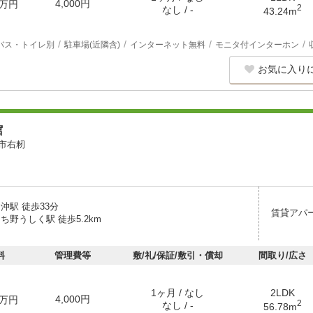
4,000円
万円
2
なし / -
43.24m
バス・トイレ別
駐車場(近隣含)
インターネット無料
モニタ付インターホン
お気に入り
館
市右籾
沖駅 徒歩33分
賃貸アパ
ち野うしく駅 徒歩5.2km
料
管理費等
敷/礼/保証/敷引・償却
間取り/広さ
1ヶ月 / なし
2LDK
4,000円
万円
2
なし / -
56.78m