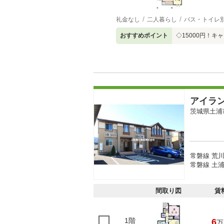
礼金なし
二人暮らし
バス・トイレ
おすすめポイント
◇15000円！
アイラ
茨城県土浦
常磐線 荒
常磐線 土浦
間取り図
賃
1階
6
万