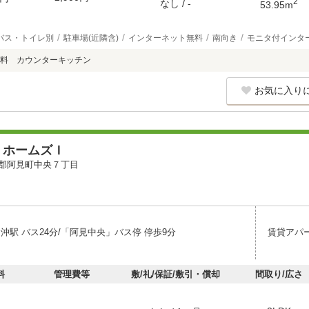
2
なし / -
53.95m
バス・トイレ別
駐車場(近隣含)
インターネット無料
南向き
モニタ付インタ
料 カウンターキッチン
お気に入り
 ホームズＩ
郡阿見町中央７丁目
沖駅 バス24分/「阿見中央」バス停 停歩9分
賃貸アパ
料
管理費等
敷/礼/保証/敷引・償却
間取り/広さ