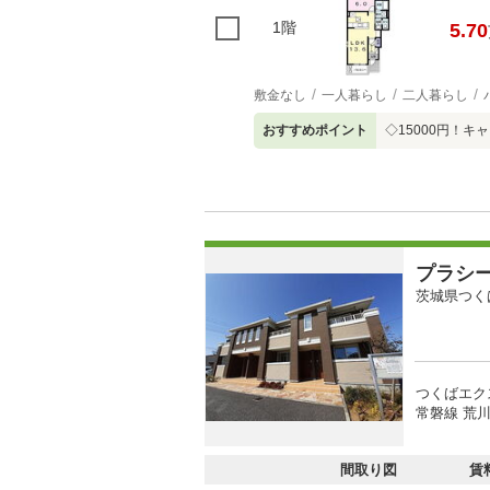
1階
5.70
敷金なし
一人暮らし
二人暮らし
おすすめポイント
◇15000円！
プラシ
茨城県つく
つくばエク
常磐線 荒川
間取り図
賃