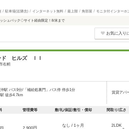
別
駐車場(近隣含)
インターネット無料
最上階
角部屋
モニタ付インターホ
キャッシュバック◇サイト経由限定！8/末まで
お気に入り
ンド ヒルズ ＩＩ
市右籾
川沖駅 バス9分/「補給処裏門」バス停 停歩1分
賃貸アパ
駅 徒歩4.7km
料
管理費等
敷/礼/保証/敷引・償却
間取り/広さ
なし / 1ヶ月
2LDK
2,900円
円