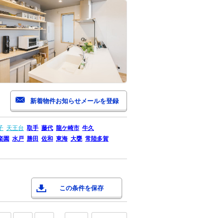
子
天王台
取手
藤代
龍ケ崎市
牛久
楽園
水戸
勝田
佐和
東海
大甕
常陸多賀
この条件を保存