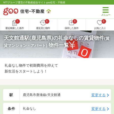
NTTグループ運営の不動産総合サイト goo住宅・不動産
1
0
0
0
最近検索した条件
最近見た物件
保存した条件
お気に入り
天文館通駅(鹿児島県)の礼金なしの賃貸物件
(賃
物件一覧
貸マンション・アパート)
礼金なし物件で初期費用を抑えて
新生活をスタートしよう！
駅
変更する
鹿児島市唐湊線/天文館通
条件
変更する
礼金なし