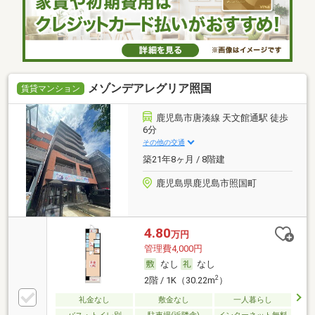
メゾンデアレグリア照国
賃貸マンション
鹿児島市唐湊線 天文館通駅 徒歩
6分
その他の交通
築21年8ヶ月 / 8階建
鹿児島県鹿児島市照国町
4.80
万円
管理費4,000円
なし
なし
2
2階 / 1K（30.22m
）
礼金なし
敷金なし
一人暮らし