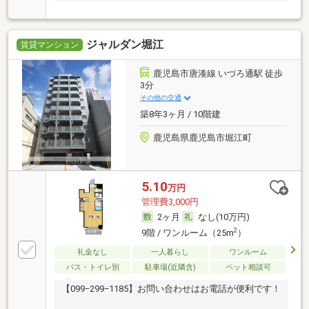
ジャルダン堀江
賃貸マンション
鹿児島市唐湊線 いづろ通駅 徒歩
3分
その他の交通
築8年3ヶ月 / 10階建
鹿児島県鹿児島市堀江町
5.10
万円
管理費3,000円
2ヶ月
なし(10万円)
2
9階 / ワンルーム（25m
）
礼金なし
一人暮らし
ワンルーム
バス・トイレ別
駐車場(近隣含)
ペット相談可
【099−299−1185】お問い合わせはお電話が便利です！