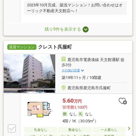
2025年10月完成、築浅マンション！お問い合わせはオ
ーリック不動産天文館店へ！
残り9件を表示する
クレスト呉服町
賃貸マンション
鹿児島市電唐湊線 天文館通駅 徒
歩3分
その他の交通
築19年11ヶ月 / 10階建
鹿児島県鹿児島市呉服町
5.60
万円
管理費3,100円
なし
なし
2
4階 / 1K（30.05m
）
礼金なし
敷金なし
一人暮らし