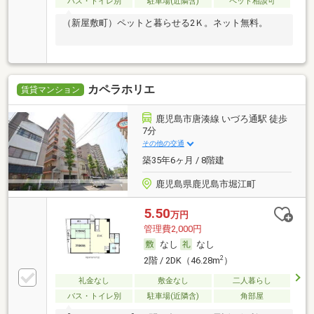
バス・トイレ別
駐車場(近隣含)
ペット相談可
（新屋敷町）ペットと暮らせる2Ｋ。ネット無料。
カペラホリエ
賃貸マンション
鹿児島市唐湊線 いづろ通駅 徒歩
7分
その他の交通
築35年6ヶ月 / 8階建
鹿児島県鹿児島市堀江町
5.50
万円
管理費2,000円
なし
なし
2
2階 / 2DK（46.28m
）
礼金なし
敷金なし
二人暮らし
バス・トイレ別
駐車場(近隣含)
角部屋