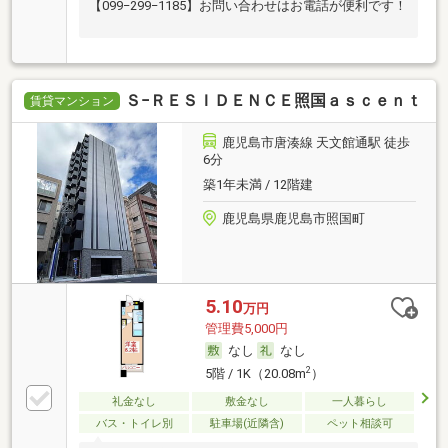
【099−299−1185】お問い合わせはお電話が便利です！
Ｓ−ＲＥＳＩＤＥＮＣＥ照国ａｓｃｅｎｔ
賃貸マンション
鹿児島市唐湊線 天文館通駅 徒歩
6分
築1年未満 / 12階建
鹿児島県鹿児島市照国町
5.10
万円
管理費5,000円
なし
なし
2
5階 / 1K（20.08m
）
礼金なし
敷金なし
一人暮らし
バス・トイレ別
駐車場(近隣含)
ペット相談可