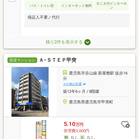
モニタ付インターホ
バス・トイレ別
インターネット無料
ン
保証人不要／代行
残り2件を表示する
Ａ−ＳＴＥＰ甲突
賃貸マンション
鹿児島市谷山線 新屋敷駅 徒歩16
分
その他の交通
築12年6ヶ月 / 8階建
鹿児島県鹿児島市甲突町
5.10
万円
管理費3,000円
なし
なし