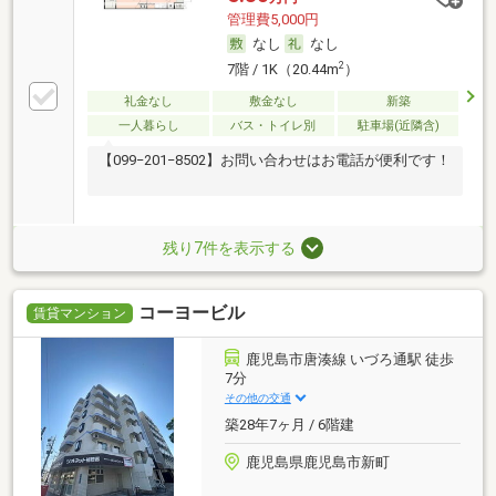
管理費5,000円
なし
なし
2
7階 / 1K（20.44m
）
礼金なし
敷金なし
新築
一人暮らし
バス・トイレ別
駐車場(近隣含)
【099−201−8502】お問い合わせはお電話が便利です！
残り7件を表示する
コーヨービル
賃貸マンション
鹿児島市唐湊線 いづろ通駅 徒歩
7分
その他の交通
築28年7ヶ月 / 6階建
鹿児島県鹿児島市新町