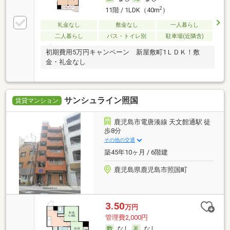
2
11階 / 1LDK（40m
）
礼金なし
敷金なし
一人暮らし
二人暮らし
バス・トイレ別
駐車場(近隣含)
初期費用5万円キャンペーン 新屋敷町1ＬＤＫ！敷
金・礼金なし
サンシュライン照国
賃貸マンション
鹿児島市電唐湊線 天文館通駅 徒
歩8分
その他の交通
築45年10ヶ月 / 6階建
鹿児島県鹿児島市照国町
3.50
万円
管理費2,000円
なし
なし