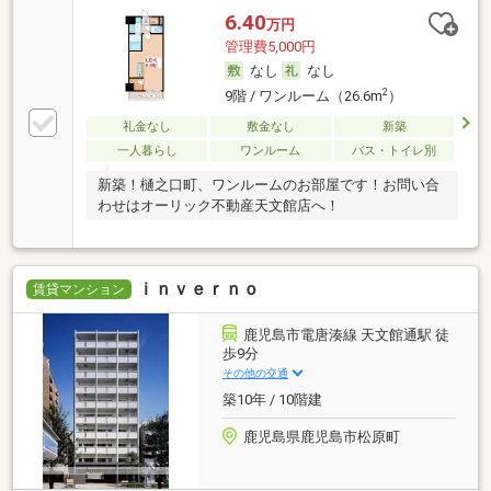
6.40
万円
管理費5,000円
なし
なし
2
9階 / ワンルーム（26.6m
）
礼金なし
敷金なし
新築
一人暮らし
ワンルーム
バス・トイレ別
新築！樋之口町、ワンルームのお部屋です！お問い合
わせはオーリック不動産天文館店へ！
ｉｎｖｅｒｎｏ
賃貸マンション
鹿児島市電唐湊線 天文館通駅 徒
歩9分
その他の交通
築10年 / 10階建
鹿児島県鹿児島市松原町