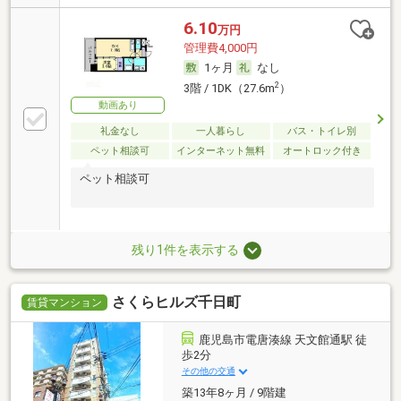
6.10
万円
管理費4,000円
1ヶ月
なし
2
3階 / 1DK（27.6m
）
動画あり
礼金なし
一人暮らし
バス・トイレ別
ペット相談可
インターネット無料
オートロック付き
ペット相談可
残り1件を表示する
さくらヒルズ千日町
賃貸マンション
鹿児島市電唐湊線 天文館通駅 徒
歩2分
その他の交通
築13年8ヶ月 / 9階建