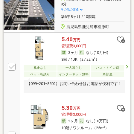
8分
その他の交通
築6年8ヶ月 / 10階建
鹿児島県鹿児島市松原町
5.40
万円
管理費3,000円
2ヶ月
なし(10万円)
2
3階 / 1DK（27.22m
）
礼金なし
一人暮らし
バス・トイレ別
ペット相談可
インターネット無料
角部屋
【099−201−8502】お問い合わせはお電話が便利です！
5.30
万円
管理費3,000円
2ヶ月
なし(10万円)
2
10階 / ワンルーム（25m
）