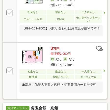
2
2階 / 2K（32m
）
礼金なし
敷金なし
二人暮らし
モニタ付インターホ
バス・トイレ別
南向き
ン
【099−201−8502】お問い合わせはお電話が便利です！
3
万円
管理費2,000円
なし
なし
2
5階 / 1K（28m
）
礼金なし
敷金なし
一人暮らし
角部屋
収納スペース
エアコン付き
角部屋・保証人不要／代行 ・初期費用カード決済可
角玉会館 別館
賃貸マンション