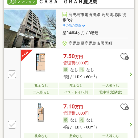
ＣＡＳＡ ＧＲＡＮ鹿児島
賃貸マンション
鹿児島市電唐湊線 高見馬場駅 徒
歩8分
その他の交通
築34年4ヶ月 / 8階建
鹿児島県鹿児島市照国町
7.50
万円
管理費5,000円
なし
なし
2
2階 / 1LDK（60m
）
礼金なし
敷金なし
一人暮らし
二人暮らし
バス・トイレ別
駐車場(近隣含)
7.10
万円
管理費5,000円
なし
なし
2
4階 / 1LDK（60m
）
礼金なし
敷金なし
一人暮らし