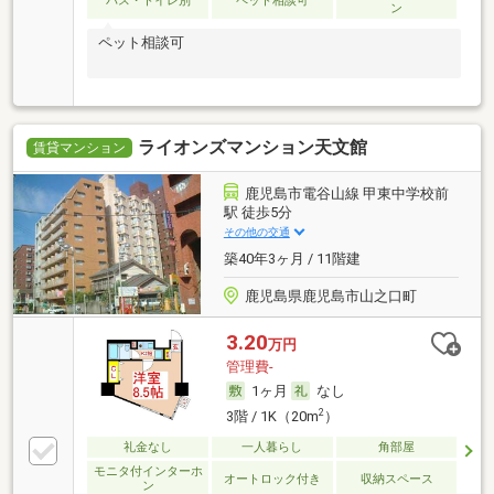
バス・トイレ別
ペット相談可
ン
ペット相談可
ライオンズマンション天文館
賃貸マンション
鹿児島市電谷山線 甲東中学校前
駅 徒歩5分
その他の交通
築40年3ヶ月 / 11階建
鹿児島県鹿児島市山之口町
3.20
万円
管理費-
1ヶ月
なし
2
3階 / 1K（20m
）
礼金なし
一人暮らし
角部屋
モニタ付インターホ
オートロック付き
収納スペース
ン