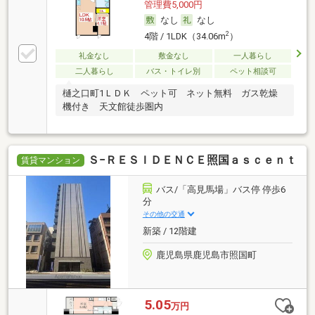
管理費5,000円
なし
なし
2
4階 / 1LDK（34.06m
）
礼金なし
敷金なし
一人暮らし
二人暮らし
バス・トイレ別
ペット相談可
樋之口町1ＬＤＫ ペット可 ネット無料 ガス乾燥
機付き 天文館徒歩圏内
Ｓ−ＲＥＳＩＤＥＮＣＥ照国ａｓｃｅｎｔ
賃貸マンション
バス/「高見馬場」バス停 停歩6
分
その他の交通
新築 / 12階建
鹿児島県鹿児島市照国町
5.05
万円