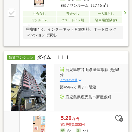
2
3階 / ワンルーム（27.16m
）
礼金なし
敷金なし
一人暮らし
ワンルーム
バス・トイレ別
駐車場(近隣含)
甲突町1Ｒ、インターネット月額無料、オートロック
マンションで安心
ダイム ＩＩＩ
賃貸マンション
鹿児島市谷山線 新屋敷駅 徒歩5
分
その他の交通
築45年2ヶ月 / 11階建
鹿児島県鹿児島市新屋敷町
5.20
万円
管理費3,000円
なし
なし