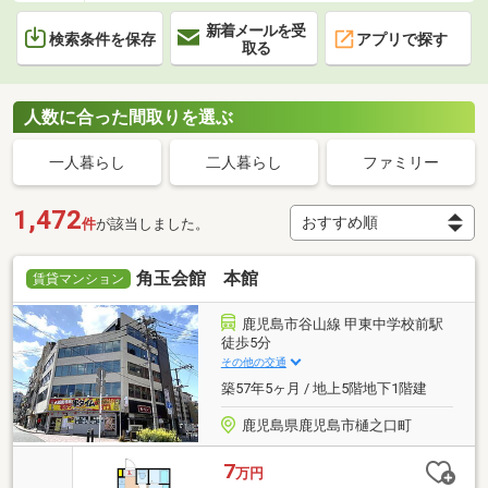
新着メールを受
検索条件を保存
アプリで探す
取る
人数に合った間取りを選ぶ
一人暮らし
二人暮らし
ファミリー
1,472
件
が該当しました。
角玉会館 本館
賃貸マンション
鹿児島市谷山線 甲東中学校前駅
徒歩5分
その他の交通
築57年5ヶ月 / 地上5階地下1階建
鹿児島県鹿児島市樋之口町
7
万円