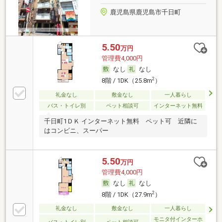
鹿児島県鹿児島市千日町
5.50
万円
管理費4,000円
なし
なし
2
8階 / 1DK（25.8m
）
礼金なし
敷金なし
一人暮らし
バス・トイレ別
ペット相談可
インターネット無料
千日町1ＤＫ インターネット無料 ペット可 近隣に
はコンビニ、スーパー
5.50
万円
管理費4,000円
なし
なし
2
8階 / 1DK（27.9m
）
礼金なし
敷金なし
一人暮らし
モニタ付インターホ