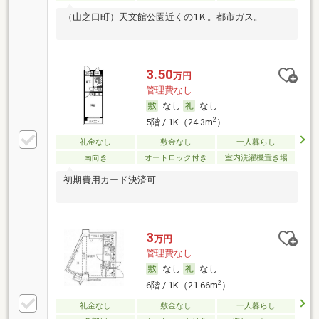
（山之口町）天文館公園近くの1Ｋ。都市ガス。
3.50
万円
管理費なし
なし
なし
2
5階 / 1K（24.3m
）
礼金なし
敷金なし
一人暮らし
南向き
オートロック付き
室内洗濯機置き場
初期費用カード決済可
3
万円
管理費なし
なし
なし
2
6階 / 1K（21.66m
）
礼金なし
敷金なし
一人暮らし