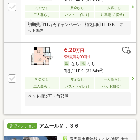
礼金なし
敷金なし
一人暮らし
二人暮らし
バス・トイレ別
駐車場(近隣含)
初期費用11万円キャンペーン 樋之口町1ＬＤＫ ネ
ット無料
6.20
万円
管理費4,000円
なし
なし
2
7階 / 1LDK（31.64m
）
礼金なし
敷金なし
一人暮らし
二人暮らし
バス・トイレ別
ペット相談可
ペット相談可・角部屋
アムールＭ．３６
賃貸マンション
鹿児島市唐湊線 いづろ通駅 徒歩