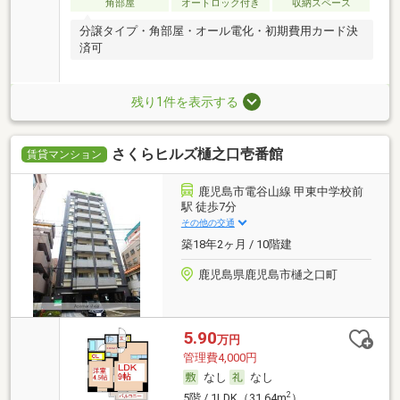
角部屋
オートロック付き
収納スペース
分譲タイプ・角部屋・オール電化・初期費用カード決
済可
残り1件を表示する
さくらヒルズ樋之口壱番館
賃貸マンション
鹿児島市電谷山線 甲東中学校前
駅 徒歩7分
その他の交通
築18年2ヶ月 / 10階建
鹿児島県鹿児島市樋之口町
5.90
万円
管理費4,000円
なし
なし
2
5階 / 1LDK（31.64m
）