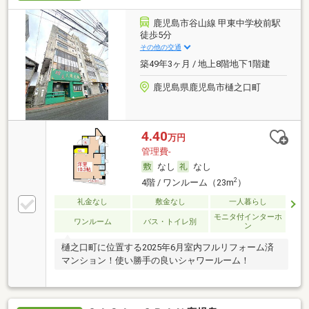
鹿児島市谷山線 甲東中学校前駅
徒歩5分
その他の交通
築49年3ヶ月 / 地上8階地下1階建
鹿児島県鹿児島市樋之口町
4.40
万円
管理費-
なし
なし
2
4階 / ワンルーム（23m
）
礼金なし
敷金なし
一人暮らし
モニタ付インターホ
ワンルーム
バス・トイレ別
ン
樋之口町に位置する2025年6月室内フルリフォーム済
マンション！使い勝手の良いシャワールーム！