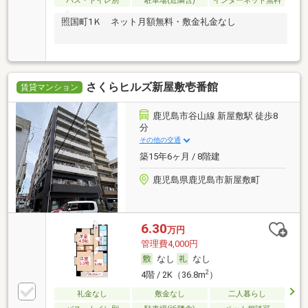
バス・トイレ別
駐車場(近隣含)
インターネット無料
照国町1Ｋ ネット月額無料・敷金礼金なし
さくらヒルズ新屋敷壱番館
賃貸マンション
鹿児島市谷山線 新屋敷駅 徒歩8
分
その他の交通
築15年6ヶ月 / 8階建
鹿児島県鹿児島市新屋敷町
6.30
万円
管理費4,000円
なし
なし
2
4階 / 2K（36.8m
）
礼金なし
敷金なし
二人暮らし