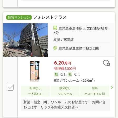
フォレストテラス
賃貸マンション
鹿児島市唐湊線 天文館通駅 徒歩
5分
新築 / 10階建
鹿児島県鹿児島市樋之口町
6.20
万円
管理費5,000円
なし
なし
2
8階 / ワンルーム（26.6m
）
礼金なし
敷金なし
新築
一人暮らし
ワンルーム
バス・トイレ別
新築！樋之口町、ワンルームのお部屋です！お問い合
わせはオーリック不動産天文館店へ！