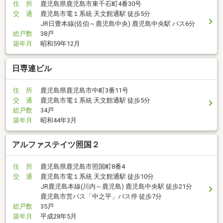
住 所
鹿児島県鹿児島市東千石町4番30号
交 通
鹿児島市電１系統 天文館通駅 徒歩5分
JR日豊本線(佐伯～鹿児島中央) 鹿児島中央駅 バス6分
総戸数
38戸
築年月
昭和59年12月
日専連ビル
住 所
鹿児島県鹿児島市中町3番11号
交 通
鹿児島市電１系統 天文館通駅 徒歩5分
総戸数
34戸
築年月
昭和44年3月
アルファステイツ照国２
住 所
鹿児島県鹿児島市照国町8番4
交 通
鹿児島市電１系統 天文館通駅 徒歩10分
JR鹿児島本線(川内～鹿児島) 鹿児島中央駅 徒歩21分
鹿児島市営バス「中之平」バス停 徒歩7分
総戸数
35戸
築年月
平成28年5月