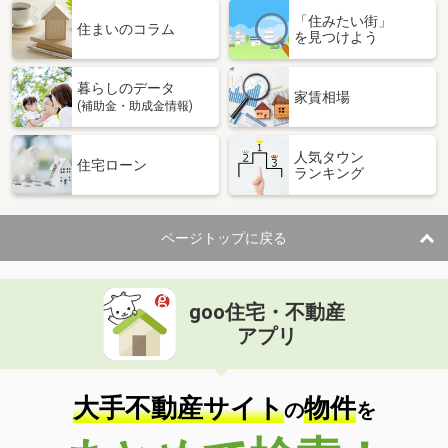
「住みたい街」
住まいのコラム
を見つけよう
暮らしのデータ
家賃相場
(補助金・助成金情報)
人気タウン
住宅ローン
ランキング
ページトップに戻る
goo住宅・不動産
アプリ
大手不動産サイト
物件
の
を