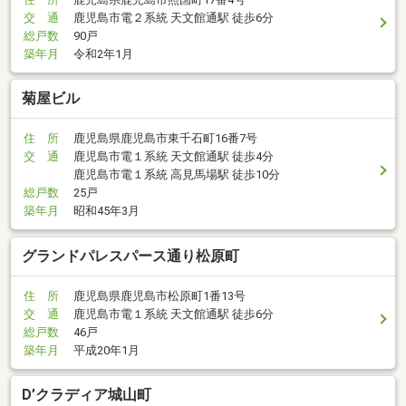
交 通
鹿児島市電２系統 天文館通駅 徒歩6分
総戸数
90戸
築年月
令和2年1月
菊屋ビル
住 所
鹿児島県鹿児島市東千石町16番7号
交 通
鹿児島市電１系統 天文館通駅 徒歩4分
鹿児島市電１系統 高見馬場駅 徒歩10分
総戸数
25戸
築年月
昭和45年3月
グランドパレスパース通り松原町
住 所
鹿児島県鹿児島市松原町1番13号
交 通
鹿児島市電１系統 天文館通駅 徒歩6分
総戸数
46戸
築年月
平成20年1月
D’クラディア城山町