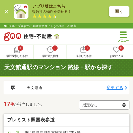
アプリ版はこちら
開く
複数社の物件を探せる！
NTTグループ運営の不動産総合サイト goo住宅・不動産
0
0
0
0
最近検索した条件
最近見た物件
保存した条件
お気に入り
天文館通駅のマンション 路線・駅から探す
駅
変更する
天文館通
17
件
が該当しました。
プレミスト照国表参道
住 所
鹿児島県鹿児島市照国町17番4号