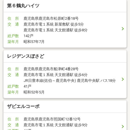
第６鶴丸ハイツ
住 所
鹿児島県鹿児島市松原町2番18号
交 通
鹿児島市電１系統 新屋敷駅 徒歩5分
鹿児島市電１系統 天文館通駅 徒歩8分
総戸数
142戸
築年月
昭和57年7月
レジデンスぼさど
住 所
鹿児島県鹿児島市船津町4番28号
交 通
鹿児島市電１系統 天文館通駅 徒歩6分
JR日豊本線(佐伯～鹿児島中央) 鹿児島中央駅 バス18分
総戸数
41戸
築年月
昭和52年5月
ザビエルコーポ
住 所
鹿児島県鹿児島市照国町12番12号
交 通
鹿児島市電１系統 天文館通駅 徒歩9分