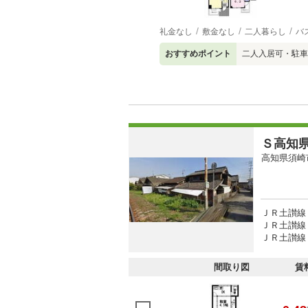
礼金なし
敷金なし
二人暮らし
バ
おすすめポイント
二人入居可・駐車
Ｓ高知
高知県須崎
ＪＲ土讃線
ＪＲ土讃線 
ＪＲ土讃線 
間取り図
賃