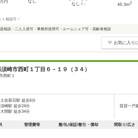
なし
万円
2
なし / -
45.3m
ット相談可
器相談・二人入居可・事務所使用可・ルームシェア可・高齢者相談
お気に入り
県須崎市西町１丁目６－１９（３４）
市西町１
 土佐新荘駅 徒歩6分
須崎駅 徒歩24分
賃貸一戸
大間駅 徒歩34分
料
管理費等
敷/礼/保証/敷引・償却
間取り/広さ