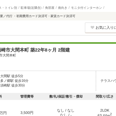
ス・トイレ別
駐車場(近隣含)
角部屋
南向き
モニタ付インターホン
要／代行 ・初期費用カード決済可・家賃カード決済可
お気に入り
崎市大間本町 築22年8ヶ月 2階建
市大間本町
大間駅 徒歩5分
多ノ郷駅 徒歩16分
テラスハ
須崎駅 徒歩30分
料
管理費等
敷/礼/保証/敷引・償却
間取り/広さ
なし / なし
2LDK
3,500円
万円
2
なし / -
63.44m