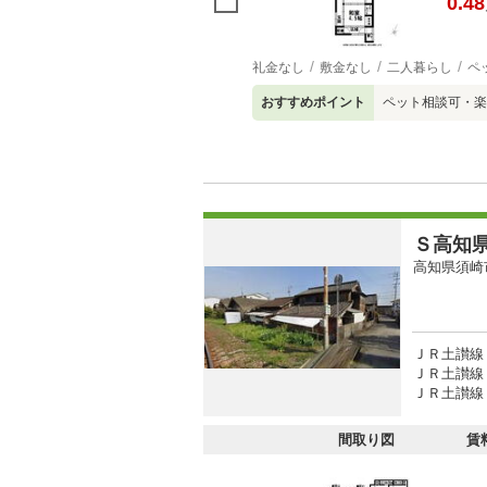
0.48
礼金なし
敷金なし
二人暮らし
ペ
おすすめポイント
ペット相談可・楽
Ｓ高知
高知県須崎
ＪＲ土讃線
ＪＲ土讃線 
ＪＲ土讃線 
間取り図
賃