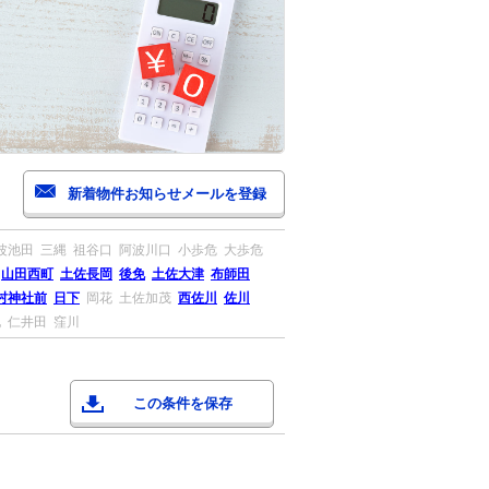
波池田
三縄
祖谷口
阿波川口
小歩危
大歩危
山田西町
土佐長岡
後免
土佐大津
布師田
村神社前
日下
岡花
土佐加茂
西佐川
佐川
地
仁井田
窪川
この条件を保存