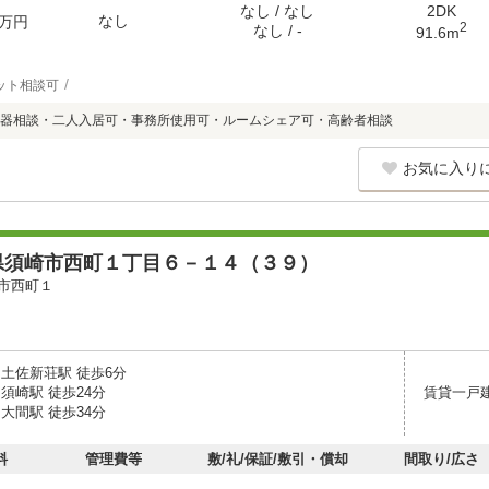
なし / なし
2DK
なし
万円
2
なし / -
91.6m
ット相談可
器相談・二人入居可・事務所使用可・ルームシェア可・高齢者相談
お気に入り
県須崎市西町１丁目６－１４（３９）
市西町１
 土佐新荘駅 徒歩6分
須崎駅 徒歩24分
賃貸一戸
大間駅 徒歩34分
料
管理費等
敷/礼/保証/敷引・償却
間取り/広さ