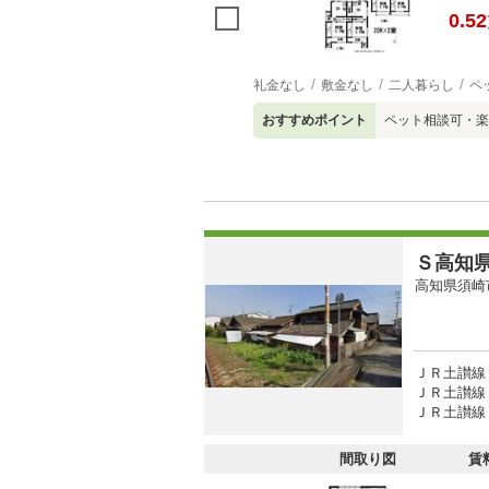
0.52
礼金なし
敷金なし
二人暮らし
ペ
おすすめポイント
ペット相談可・楽
Ｓ高知
高知県須崎
ＪＲ土讃線
ＪＲ土讃線 
ＪＲ土讃線 
間取り図
賃