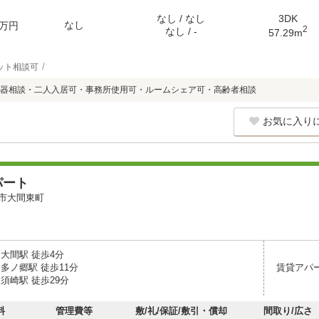
なし / なし
3DK
なし
万円
2
なし / -
57.29m
ット相談可
器相談・二人入居可・事務所使用可・ルームシェア可・高齢者相談
お気に入り
パート
市大間東町
大間駅 徒歩4分
多ノ郷駅 徒歩11分
賃貸アパ
須崎駅 徒歩29分
料
管理費等
敷/礼/保証/敷引・償却
間取り/広さ