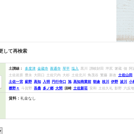
更して再検索
土讃線：
多度津
金蔵寺
善通寺
琴平
塩入
黒川
讃岐財田
坪尻
箸蔵
佃
阿
土佐岩原
豊永
大田口
土佐穴内
大杉
土佐北川
角茂谷
繁藤
新改
土佐山田
土佐一宮
薊野
高知
入明
円行寺口
旭
高知商業前
朝倉
枝川
伊野
波川
小
襟野々
斗賀野
吾桑
多ノ郷
大間
須崎
土佐新荘
安和
土佐久礼
影野
六反
賃料：
礼金なし