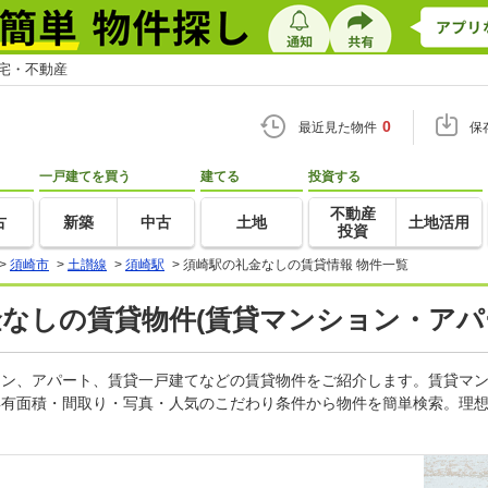
住宅・不動産
0
最近見た物件
保
一戸建てを買う
建てる
投資する
不動産
古
新築
中古
土地
土地活用
投資
>
須崎市
>
土讃線
>
須崎駅
>
須崎駅の礼金なしの賃貸情報 物件一覧
金なしの賃貸物件(賃貸マンション・アパ
ション、アパート、賃貸一戸建てなどの賃貸物件をご紹介します。賃貸マ
専有面積・間取り・写真・人気のこだわり条件から物件を簡単検索。理想