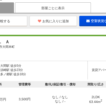
部屋ごとに表示
お気に入りに追加
空室状況
ユ Ａ
市大間本町
大間駅 徒歩5分
須崎駅 徒歩23分
賃貸アパ
多ノ郷駅 徒歩18分
料
管理費等
敷/礼/保証/敷引・償却
間取り/広さ
なし / なし
2LDK
3,500円
万円
2
なし / -
63.44m