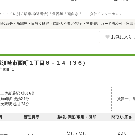
ス・トイレ別
駐車場(近隣含)
角部屋
南向き
モニタ付インターホン
場2台分・角部屋・日当り良好・保証人不要／代行 ・初期費用カード決済可・家賃
お気に入り
県須崎市西町１丁目６－１４（３６）
市西町１
 土佐新荘駅 徒歩6分
須崎駅 徒歩24分
賃貸一戸
大間駅 徒歩34分
料
管理費等
敷/礼/保証/敷引・償却
間取り/広さ
なし / なし
2DK