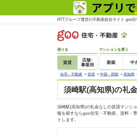
NTTグループ運営の不動産総合サイト goo
借りる
マンションを買う
店舗･
賃貸
新築
中
事業用
住宅・不動産
>
賃貸
>
中国・四国
>
高知県
須崎駅(高知県)の礼
須崎駅(高知県)の礼金なしの賃貸マン
報を探すならgoo住宅・不動産。賃料・
トします。