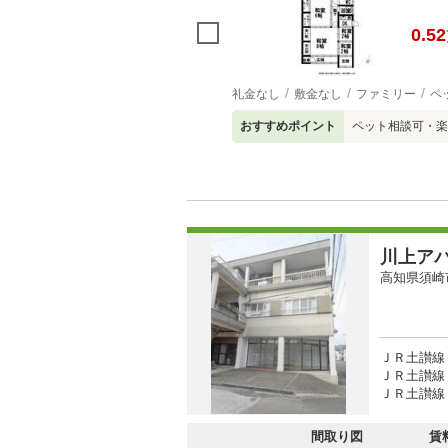
0.52
礼金なし
敷金なし
ファミリー
ペ
おすすめポイント
ペット相談可・楽
川上ア
高知県須崎
ＪＲ土讃線 
ＪＲ土讃線 
ＪＲ土讃線 
間取り図
賃