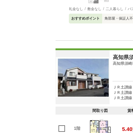
礼金なし
敷金なし
二人暮らし
バ
おすすめポイント
角部屋・保証人不
高知県須
高知県須崎
ＪＲ土讃線 
ＪＲ土讃線 
ＪＲ土讃線 
間取り図
賃
1階
5.40