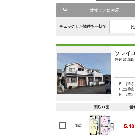
建物ごとに表示
チェックした物件を一括で
ソレイ
高知県須崎
ＪＲ土讃線 
ＪＲ土讃線 
ＪＲ土讃線 
間取り図
賃
1階
5.40