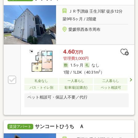
ＪＲ予讃線 壬生川駅 徒歩12分
築9年5ヶ月 / 2階建
愛媛県西条市周布
4.60
万円
管理費3,000円
1.5ヶ月
なし
2
1階 / 1LDK（40.31m
）
礼金なし
一人暮らし
二人暮らし
バス・トイレ別
駐車場(近隣含)
ペット相談可
ペット相談可・保証人不要／代行
サンコートひうち Ａ
賃貸アパート