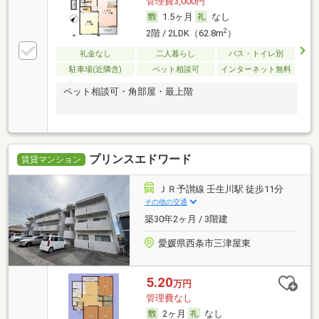
管理費3,000円
1.5ヶ月
なし
2
2階 / 2LDK（62.8m
）
礼金なし
二人暮らし
バス・トイレ別
駐車場(近隣含)
ペット相談可
インターネット無料
ペット相談可・角部屋・最上階
プリンスエドワード
賃貸マンション
ＪＲ予讃線 壬生川駅 徒歩11分
その他の交通
築30年2ヶ月 / 3階建
愛媛県西条市三津屋東
5.20
万円
管理費なし
2ヶ月
なし