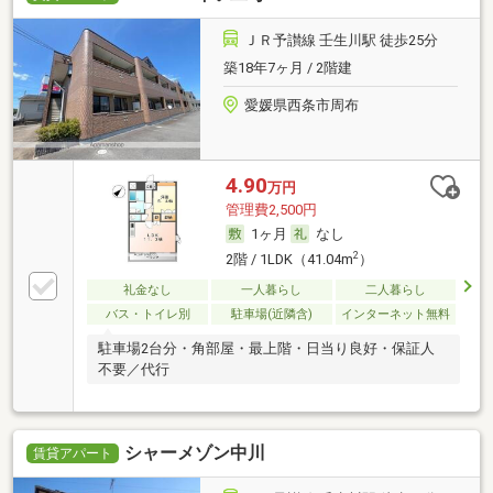
ＪＲ予讃線 壬生川駅 徒歩25分
築18年7ヶ月 / 2階建
愛媛県西条市周布
4.90
万円
管理費2,500円
1ヶ月
なし
2
2階 / 1LDK（41.04m
）
礼金なし
一人暮らし
二人暮らし
バス・トイレ別
駐車場(近隣含)
インターネット無料
駐車場2台分・角部屋・最上階・日当り良好・保証人
不要／代行
シャーメゾン中川
賃貸アパート