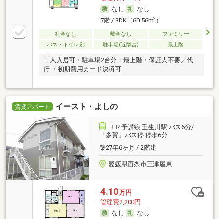
なし
なし
2
7階 / 3DK（60.56m
）
礼金なし
敷金なし
ファミリー
バス・トイレ別
駐車場(近隣含)
最上階
二人入居可・駐車場2台分・最上階・保証人不要／代
行 ・初期費用カード決済可
イースト・よしの
賃貸アパート
ＪＲ予讃線 壬生川駅 バス6分/
「多賀」バス停 停歩6分
築27年6ヶ月 / 2階建
愛媛県西条市三津屋東
4.10
万円
管理費2,200円
なし
なし