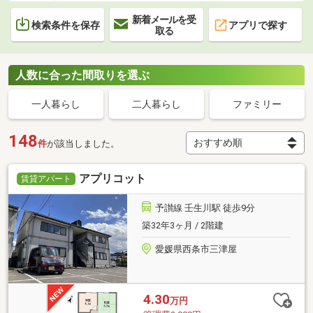
新着メールを受
検索条件を保存
アプリで探す
取る
人数に合った間取りを選ぶ
一人暮らし
二人暮らし
ファミリー
148
件
が該当しました。
アプリコット
賃貸アパート
予讃線 壬生川駅 徒歩9分
築32年3ヶ月 / 2階建
愛媛県西条市三津屋
4.30
万円