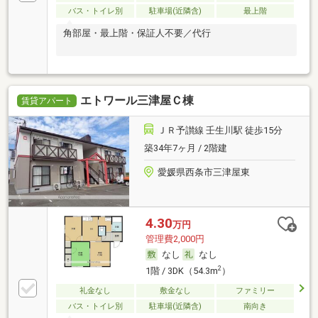
バス・トイレ別
駐車場(近隣含)
最上階
角部屋・最上階・保証人不要／代行
エトワール三津屋Ｃ棟
賃貸アパート
ＪＲ予讃線 壬生川駅 徒歩15分
築34年7ヶ月 / 2階建
愛媛県西条市三津屋東
4.30
万円
管理費2,000円
なし
なし
2
1階 / 3DK（54.3m
）
礼金なし
敷金なし
ファミリー
バス・トイレ別
駐車場(近隣含)
南向き