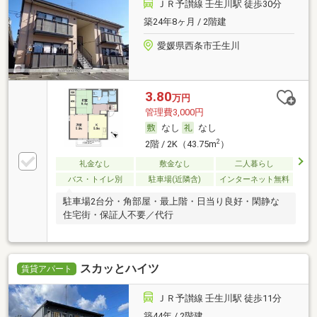
ＪＲ予讃線 壬生川駅 徒歩30分
築24年8ヶ月 / 2階建
愛媛県西条市壬生川
3.80
万円
管理費3,000円
なし
なし
2
2階 / 2K（43.75m
）
礼金なし
敷金なし
二人暮らし
バス・トイレ別
駐車場(近隣含)
インターネット無料
駐車場2台分・角部屋・最上階・日当り良好・閑静な
住宅街・保証人不要／代行
スカッとハイツ
賃貸アパート
ＪＲ予讃線 壬生川駅 徒歩11分
築44年 / 2階建