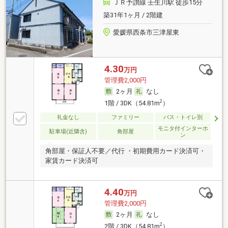
ＪＲ予讃線 壬生川駅 徒歩15分
築31年1ヶ月 / 2階建
愛媛県西条市三津屋東
4.30
万円
管理費2,000円
2ヶ月
なし
2
1階 / 3DK（54.81m
）
礼金なし
ファミリー
バス・トイレ別
モニタ付インターホ
駐車場(近隣含)
角部屋
ン
角部屋・保証人不要／代行 ・初期費用カード決済可・
家賃カード決済可
4.40
万円
管理費2,000円
2ヶ月
なし
2
2階 / 3DK（54.81m
）