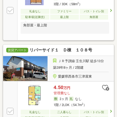
2
3階 / 3DK（58m
）
礼金なし
ファミリー
バス・トイレ別
駐車場(近隣含)
最上階
角部屋
角部屋・最上階
リバーサイド１ Ｄ棟 １０８号
賃貸アパート
ＪＲ予讃線 壬生川駅 徒歩13分
築28年8ヶ月 / 2階建
愛媛県西条市三津屋東
4.50
万円
管理費なし
2ヶ月
なし
2
1階 / 2LDK（54.7m
）
礼金なし
二人暮らし
バス・トイレ別