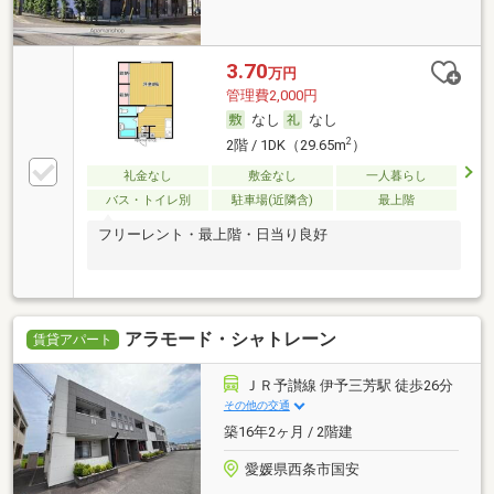
3.70
万円
管理費2,000円
なし
なし
2
2階 / 1DK（29.65m
）
礼金なし
敷金なし
一人暮らし
バス・トイレ別
駐車場(近隣含)
最上階
フリーレント・最上階・日当り良好
アラモード・シャトレーン
賃貸アパート
ＪＲ予讃線 伊予三芳駅 徒歩26分
その他の交通
築16年2ヶ月 / 2階建
愛媛県西条市国安