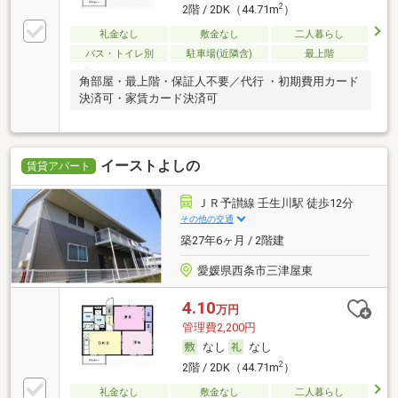
2
2階 / 2DK（44.71m
）
礼金なし
敷金なし
二人暮らし
バス・トイレ別
駐車場(近隣含)
最上階
角部屋・最上階・保証人不要／代行 ・初期費用カード
決済可・家賃カード決済可
イーストよしの
賃貸アパート
ＪＲ予讃線 壬生川駅 徒歩12分
その他の交通
築27年6ヶ月 / 2階建
愛媛県西条市三津屋東
4.10
万円
管理費2,200円
なし
なし
2
2階 / 2DK（44.71m
）
礼金なし
敷金なし
二人暮らし