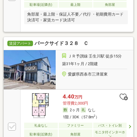
駐車場(近隣含)
最上階
角部屋
角部屋・最上階・保証人不要／代行 ・初期費用カード
決済可・家賃カード決済可
パークサイド３２８ Ｃ
賃貸アパート
ＪＲ予讃線 壬生川駅 徒歩15分
築31年1ヶ月 / 2階建
愛媛県西条市三津屋東
4.40
万円
管理費2,000円
2ヶ月
なし
2
1階 / 3DK（57.8m
）
礼金なし
ファミリー
バス・トイレ別
モニタ付インターホ
駐車場(近隣含)
角部屋
ン