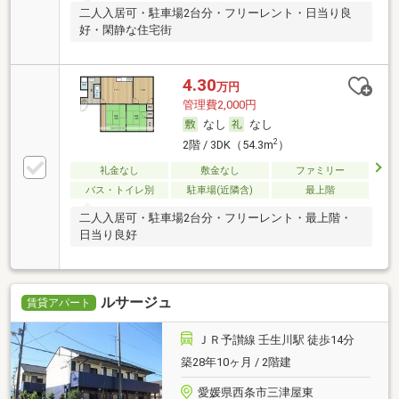
二人入居可・駐車場2台分・フリーレント・日当り良
好・閑静な住宅街
4.30
万円
管理費2,000円
なし
なし
2
2階 / 3DK（54.3m
）
礼金なし
敷金なし
ファミリー
バス・トイレ別
駐車場(近隣含)
最上階
二人入居可・駐車場2台分・フリーレント・最上階・
日当り良好
ルサージュ
賃貸アパート
ＪＲ予讃線 壬生川駅 徒歩14分
築28年10ヶ月 / 2階建
愛媛県西条市三津屋東