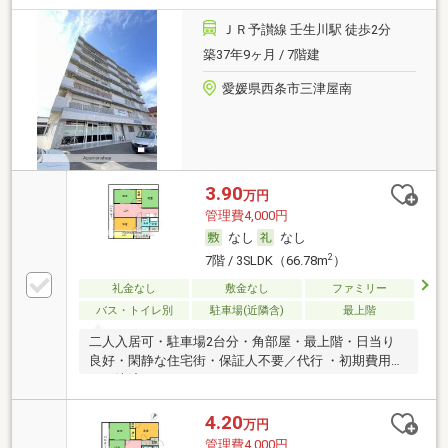
ＪＲ予讃線 壬生川駅 徒歩2分
築37年9ヶ月 / 7階建
愛媛県西条市三津屋南
3.90
万円
管理費4,000円
なし
なし
2
7階 / 3SLDK（66.78m
）
礼金なし
敷金なし
ファミリー
バス・トイレ別
駐車場(近隣含)
最上階
二人入居可・駐車場2台分・角部屋・最上階・日当り
良好・閑静な住宅街・保証人不要／代行 ・初期費用カ
ード決済可
4.20
万円
管理費4,000円