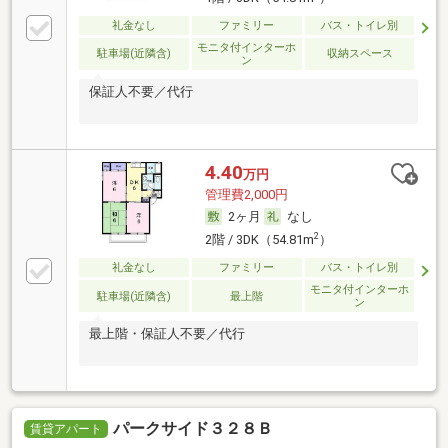
礼金なし
ファミリー
バス・トイレ別
モニタ付インターホ
駐車場(近隣含)
収納スペース
ン
保証人不要／代行
4.40
万円
管理費2,000円
2ヶ月
なし
2
2階 / 3DK（54.81m
）
礼金なし
ファミリー
バス・トイレ別
モニタ付インターホ
駐車場(近隣含)
最上階
ン
最上階・保証人不要／代行
パークサイド３２８Ｂ
賃貸アパート