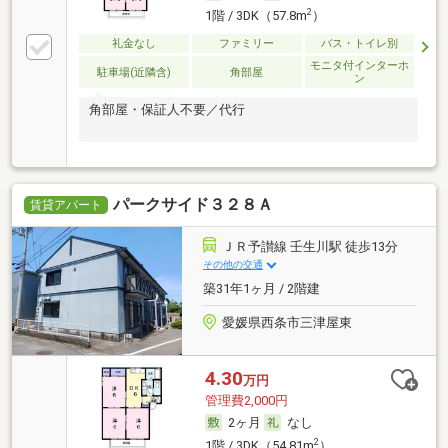
2
1階 / 3DK（57.8m
）
礼金なし
ファミリー
バス・トイレ別
モニタ付インターホ
駐車場(近隣含)
角部屋
ン
角部屋・保証人不要／代行
パークサイド３２８Ａ
賃貸アパート
ＪＲ予讃線 壬生川駅 徒歩13分
その他の交通
築31年1ヶ月 / 2階建
愛媛県西条市三津屋東
4.30
万円
管理費2,000円
2ヶ月
なし
2
1階 / 3DK（54.81m
）