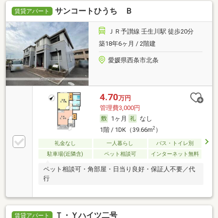
サンコートひうち Ｂ
賃貸アパート
ＪＲ予讃線 壬生川駅 徒歩20分
築18年6ヶ月 / 2階建
愛媛県西条市北条
4.70
万円
管理費3,000円
1ヶ月
なし
2
1階 / 1DK（39.66m
）
礼金なし
一人暮らし
バス・トイレ別
駐車場(近隣含)
ペット相談可
インターネット無料
ペット相談可・角部屋・日当り良好・保証人不要／代
行
Ｔ・Ｙハイツ二号
賃貸アパート