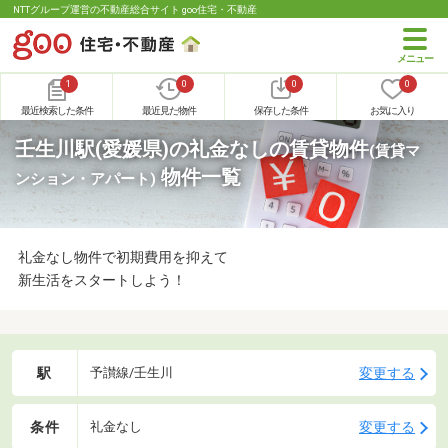
NTTグループ運営の不動産総合サイト goo住宅・不動産
1
0
0
0
最近検索した条件
最近見た物件
保存した条件
お気に入り
壬生川駅(愛媛県)の礼金なしの賃貸物件
(賃貸マ
物件一覧
ンション・アパート)
礼金なし物件で初期費用を抑えて
新生活をスタートしよう！
駅
変更する
予讃線/壬生川
条件
変更する
礼金なし