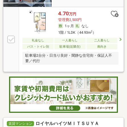
4.70
万円
管理費2,500円
1ヶ月
なし
2
1階 / 1LDK（44.93m
）
礼金なし
一人暮らし
二人暮らし
バス・トイレ別
駐車場(近隣含)
南向き
駐車場2台分・日当り良好・閑静な住宅街・保証人不
要／代行
ロイヤルハイツＭＩＴＳＵＹＡ
賃貸マンション