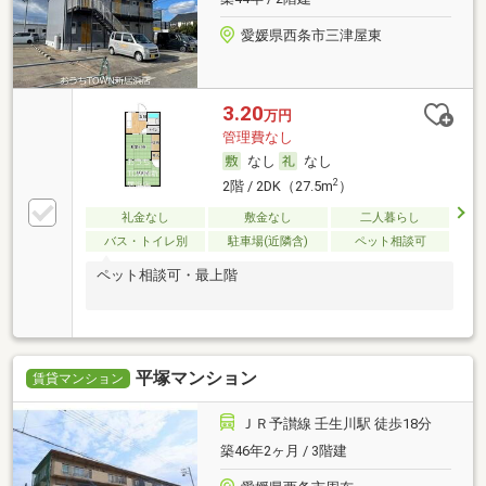
愛媛県西条市三津屋東
3.20
万円
管理費なし
なし
なし
2
2階 / 2DK（27.5m
）
礼金なし
敷金なし
二人暮らし
バス・トイレ別
駐車場(近隣含)
ペット相談可
ペット相談可・最上階
平塚マンション
賃貸マンション
ＪＲ予讃線 壬生川駅 徒歩18分
築46年2ヶ月 / 3階建