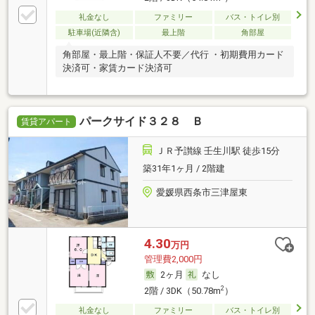
礼金なし
ファミリー
バス・トイレ別
駐車場(近隣含)
最上階
角部屋
角部屋・最上階・保証人不要／代行 ・初期費用カード
決済可・家賃カード決済可
パークサイド３２８ Ｂ
賃貸アパート
ＪＲ予讃線 壬生川駅 徒歩15分
築31年1ヶ月 / 2階建
愛媛県西条市三津屋東
4.30
万円
管理費2,000円
2ヶ月
なし
2
2階 / 3DK（50.78m
）
礼金なし
ファミリー
バス・トイレ別