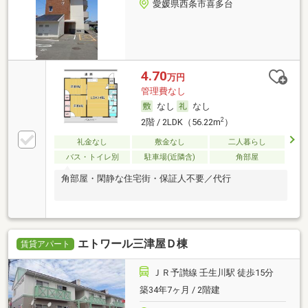
愛媛県西条市喜多台
4.70
万円
管理費なし
なし
なし
2
2階 / 2LDK（56.22m
）
礼金なし
敷金なし
二人暮らし
バス・トイレ別
駐車場(近隣含)
角部屋
角部屋・閑静な住宅街・保証人不要／代行
エトワール三津屋Ｄ棟
賃貸アパート
ＪＲ予讃線 壬生川駅 徒歩15分
築34年7ヶ月 / 2階建