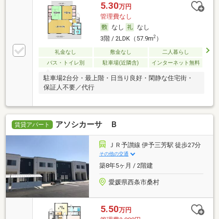
5.30
万円
管理費なし
なし
なし
2
3階 / 2LDK（57.9m
）
礼金なし
敷金なし
二人暮らし
バス・トイレ別
駐車場(近隣含)
インターネット無料
駐車場2台分・最上階・日当り良好・閑静な住宅街・
保証人不要／代行
アソシカーサ Ｂ
賃貸アパート
ＪＲ予讃線 伊予三芳駅 徒歩27分
その他の交通
築8年5ヶ月 / 2階建
愛媛県西条市桑村
5.50
万円