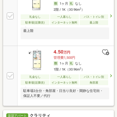
1ヶ月
なし
2
2階 / 1K（30.96m
）
礼金なし
一人暮らし
バス・トイレ別
駐車場(近隣含)
インターネット無料
最上階
最上階
4.50
万円
管理費1,500円
1ヶ月
なし
2
1階 / 1K（30.96m
）
礼金なし
一人暮らし
バス・トイレ別
駐車場(近隣含)
インターネット無料
角部屋
駐車場2台分・角部屋・日当り良好・閑静な住宅街・
保証人不要／代行
クラリティ
賃貸アパート