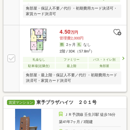
角部屋・保証人不要／代行 ・初期費用カード決済可・
家賃カード決済可
4.50
万円
管理費2,000円
2ヶ月
なし
2
2階 / 3DK（57.8m
）
礼金なし
ファミリー
バス・トイレ別
駐車場(近隣含)
最上階
角部屋
角部屋・最上階・保証人不要／代行 ・初期費用カード
決済可・家賃カード決済可
東予プラザハイツ ２０１号
賃貸マンション
ＪＲ予讃線 壬生川駅 徒歩16分
築41年7ヶ月 / 3階建