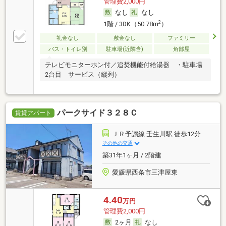
管理費2,000円
なし
なし
2
1階 / 3DK（50.78m
）
礼金なし
敷金なし
ファミリー
バス・トイレ別
駐車場(近隣含)
角部屋
テレビモニターホン付／追焚機能付給湯器 ・駐車場
2台目 サービス（縦列）
パークサイド３２８Ｃ
賃貸アパート
ＪＲ予讃線 壬生川駅 徒歩12分
その他の交通
築31年1ヶ月 / 2階建
愛媛県西条市三津屋東
4.40
万円
管理費2,000円
2ヶ月
なし