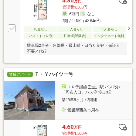
4.80
万円
管理費3,500円
6万円
なし
2
2階 / 1LDK（42.84m
）
礼金なし
一人暮らし
二人暮らし
バス・トイレ別
駐車場(近隣含)
インターネット無料
駐車場2台分・角部屋・最上階・日当り良好・保証人
不要／代行
Ｔ・Ｙハイツ一号
賃貸アパート
ＪＲ予讃線 壬生川駅 バス7分/
「周布入口」バス停 停歩3分
築19年8ヶ月 / 2階建
愛媛県西条市周布
4.60
万円
管理費1,500円