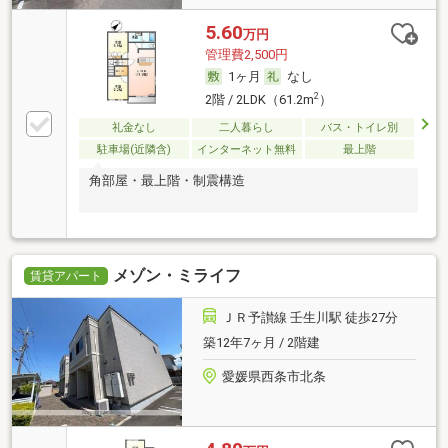
5.60
万円
管理費2,500円
1ヶ月
なし
2
2階 / 2LDK（61.2m
）
礼金なし
二人暮らし
バス・トイレ別
駐車場(近隣含)
インターネット無料
最上階
角部屋・最上階・制震構造
メゾン・ミライフ
賃貸アパート
ＪＲ予讃線 壬生川駅 徒歩27分
築12年7ヶ月 / 2階建
愛媛県西条市北条