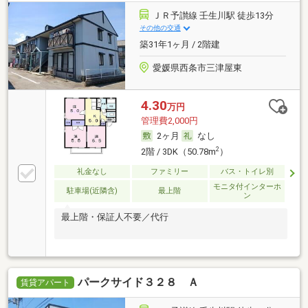
ＪＲ予讃線 壬生川駅 徒歩13分
その他の交通
築31年1ヶ月 / 2階建
愛媛県西条市三津屋東
4.30
万円
管理費2,000円
2ヶ月
なし
2
2階 / 3DK（50.78m
）
礼金なし
ファミリー
バス・トイレ別
モニタ付インターホ
駐車場(近隣含)
最上階
ン
最上階・保証人不要／代行
パークサイド３２８ Ａ
賃貸アパート