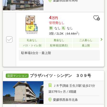
愛媛県西条市周布
4
万円
管理費なし
なし
なし
2
3階 / 2LDK（64.44m
）
礼金なし
敷金なし
二人暮らし
バス・トイレ別
駐車場(近隣含)
最上階
駐車場2台分・最上階
プラザハイツ・シンデン ３０９号
賃貸マンション
ＪＲ予讃線 壬生川駅 徒歩21分
築37年5ヶ月 / 3階建
愛媛県西条市北条