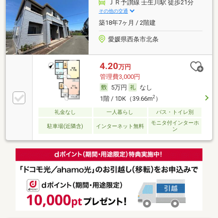
ＪＲ予讃線 壬生川駅 徒歩21分
その他の交通
築18年7ヶ月 / 2階建
愛媛県西条市北条
4.20
万円
管理費3,000円
5万円
なし
2
1階 / 1DK（39.66m
）
礼金なし
一人暮らし
バス・トイレ別
モニタ付インターホ
駐車場(近隣含)
インターネット無料
ン