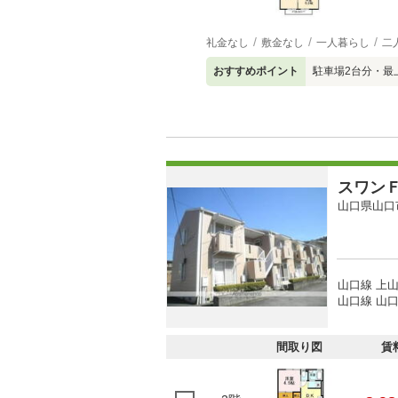
礼金なし
敷金なし
一人暮らし
二
おすすめポイント
駐車場2台分・最
スワン
山口県山口
山口線 上山
山口線 山口
間取り図
賃