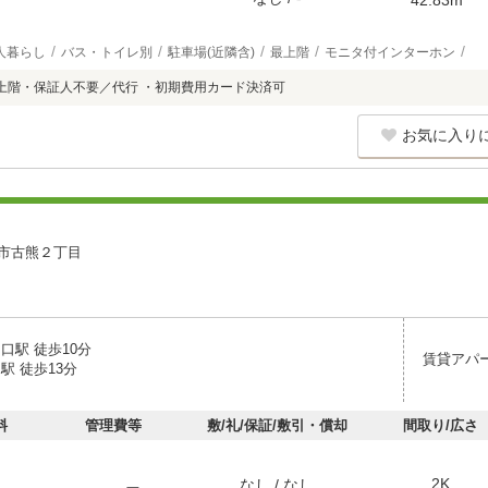
人暮らし
バス・トイレ別
駐車場(近隣含)
最上階
モニタ付インターホン
上階・保証人不要／代行 ・初期費用カード決済可
お気に入り
Ｆ
市古熊２丁目
口駅 徒歩10分
賃貸アパ
駅 徒歩13分
料
管理費等
敷/礼/保証/敷引・償却
間取り/広さ
2K
なし / なし