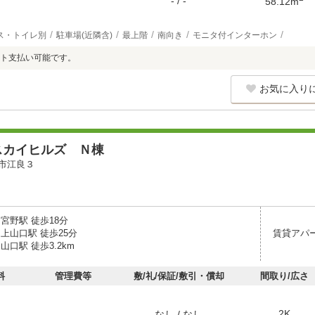
- / -
58.12m
ス・トイレ別
駐車場(近隣含)
最上階
南向き
モニタ付インターホン
ト支払い可能です。
お気に入り
スカイヒルズ Ｎ棟
市江良３
宮野駅 徒歩18分
上山口駅 徒歩25分
賃貸アパ
山口駅 徒歩3.2km
料
管理費等
敷/礼/保証/敷引・償却
間取り/広さ
2K
なし / なし