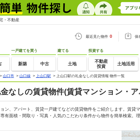
住宅・不動産
0
最近見た物件
保
一戸建てを買う
建てる
投資する
不動産
古
新築
中古
土地
土地活用
投資
>
山口市
>
山口線
>
上山口駅
>
上山口駅の礼金なしの賃貸情報 物件一覧
礼金なしの賃貸物件(賃貸マンション・ア
ンション、アパート、賃貸一戸建てなどの賃貸物件をご紹介します。賃貸
・専有面積・間取り・写真・人気のこだわり条件から物件を簡単検索。理