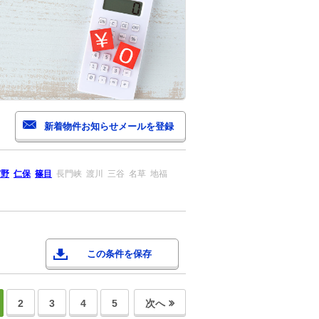
宮野
仁保
篠目
長門峡
渡川
三谷
名草
地福
この条件を保存
2
3
4
5
次へ