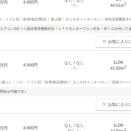
4,000円
万円
2
- / -
44.61m
ス・トイレ別
駐車場(近隣含)
最上階
モニタ付インターホン
室内洗濯機置き
エアコン2台！☆温水洗浄便座付き！☆ＴＶモニターフォン付き！ＷＩＣが付いて
お気に入り
1LDK
なし / なし
4,000円
万円
2
- / -
42.83m
人暮らし
バス・トイレ別
駐車場(近隣含)
モニタ付インターホン
収納スペー
問合せ可能です♪
お気に入り
なし / なし
1LDK
4,000円
万円
2
なし / -
42.83m