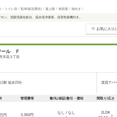
ス・トイレ別
駐車場(近隣含)
最上階
角部屋
南向き
アホン、洗髪洗面化粧台、温水洗浄便座、浴室乾燥機付き。
お気に入り
ワール Ｆ
市天花３丁目
口駅 徒歩23分
賃貸アパ
料
管理費等
敷/礼/保証/敷引・償却
間取り/広さ
2LDK
なし / なし
3,350円
万円
2