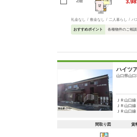
2階
3.98
礼金なし
敷金なし
二人暮らし
バ
おすすめポイント
各種物件のご相談
ハイツ
山口県山口
ＪＲ山口線 
ＪＲ山口線 
ＪＲ山口線 
間取り図
賃