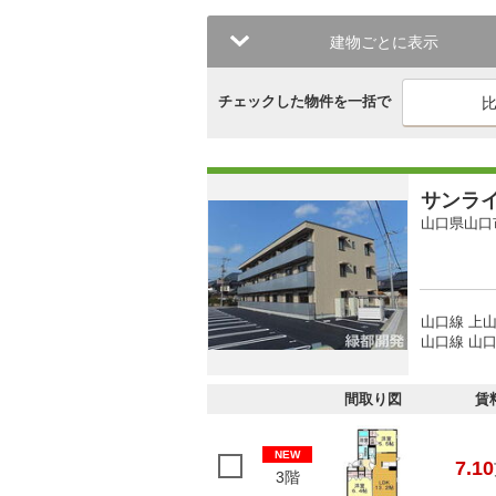
建物ごとに表示
チェックした物件を一括で
サンラ
山口県山口
山口線 上山
山口線 山口
間取り図
賃
NEW
7.10
3階