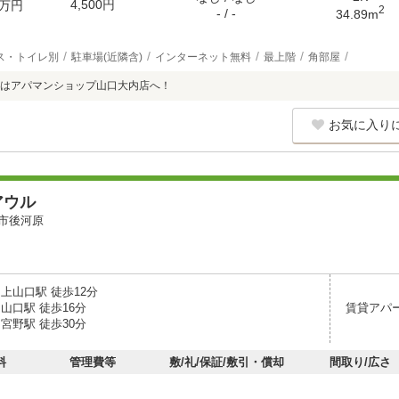
4,500円
万円
2
- / -
34.89m
ス・トイレ別
駐車場(近隣含)
インターネット無料
最上階
角部屋
はアパマンショップ山口大内店へ！
お気に入り
アウル
市後河原
上山口駅 徒歩12分
山口駅 徒歩16分
賃貸アパ
宮野駅 徒歩30分
料
管理費等
敷/礼/保証/敷引・償却
間取り/広さ