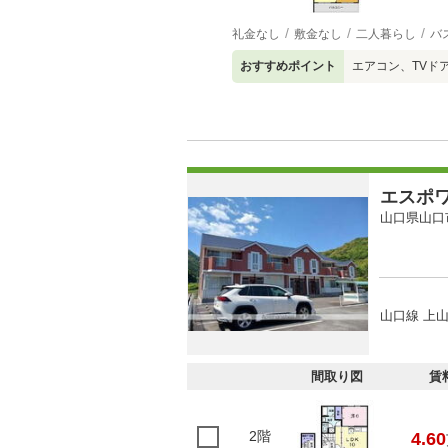
礼金なし
敷金なし
二人暮らし
バ
おすすめポイント
エアコン、TVド
エスポ
山口県山口
山口線 上山
間取り図
賃
2階
4.60