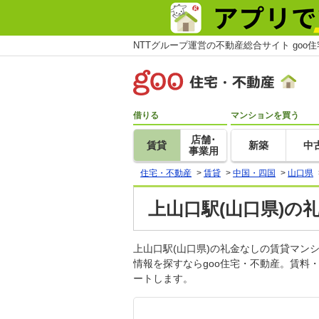
NTTグループ運営の不動産総合サイト goo
借りる
マンションを買う
店舗･
賃貸
新築
中
事業用
住宅・不動産
>
賃貸
>
中国・四国
>
山口県
上山口駅(山口県)の
上山口駅(山口県)の礼金なしの賃貸マ
情報を探すならgoo住宅・不動産。賃料
ートします。