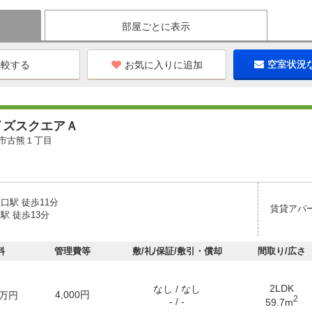
部屋ごとに表示
お気に入りに追加
空室状況
イズスクエアＡ
市古熊１丁目
口駅 徒歩11分
賃貸アパ
駅 徒歩13分
料
管理費等
敷/礼/保証/敷引・償却
間取り/広さ
2LDK
なし / なし
4,000円
万円
2
- / -
59.7m