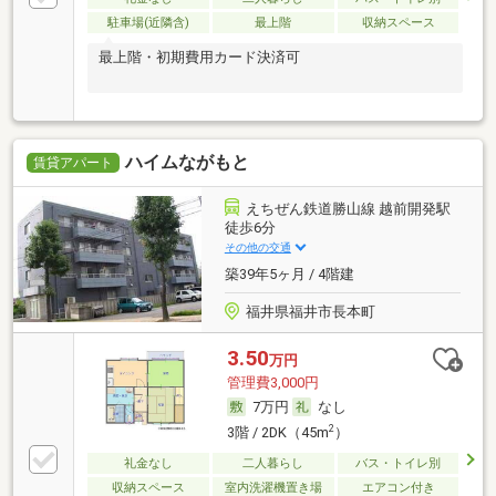
駐車場(近隣含)
最上階
収納スペース
最上階・初期費用カード決済可
ハイムながもと
賃貸アパート
えちぜん鉄道勝山線 越前開発駅
徒歩6分
その他の交通
築39年5ヶ月 / 4階建
福井県福井市長本町
3.50
万円
管理費3,000円
7万円
なし
2
3階 / 2DK（45m
）
礼金なし
二人暮らし
バス・トイレ別
収納スペース
室内洗濯機置き場
エアコン付き