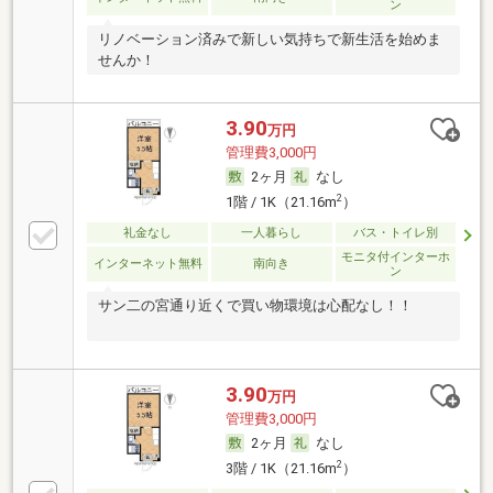
ン
リノベーション済みで新しい気持ちで新生活を始めま
せんか！
3.90
万円
管理費3,000円
2ヶ月
なし
2
1階 / 1K（21.16m
）
礼金なし
一人暮らし
バス・トイレ別
モニタ付インターホ
インターネット無料
南向き
ン
サン二の宮通り近くで買い物環境は心配なし！！
3.90
万円
管理費3,000円
2ヶ月
なし
2
3階 / 1K（21.16m
）