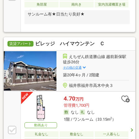
角部屋
南向き
室内洗濯機置き場
サンルーム有★日当たり良好★
ビレッジ ハイマウンテン Ｃ
賃貸アパート
えちぜん鉄道勝山線 越前新保駅
徒歩26分
その他の交通
築20年4ヶ月 / 2階建
福井県福井市高木中央３
4.70
万円
管理費1,700円
なし
なし
2
1階 / ワンルーム（33.15m
）
動画あり
礼金なし
敷金なし
一人暮らし