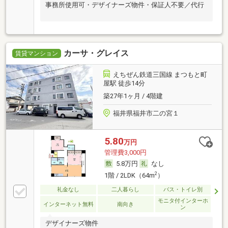
事務所使用可・デザイナーズ物件・保証人不要／代行
カーサ・グレイス
賃貸マンション
えちぜん鉄道三国線 まつもと町
屋駅 徒歩14分
築27年1ヶ月 / 4階建
福井県福井市二の宮１
5.80
万円
管理費3,000円
5.8万円
なし
2
1階 / 2LDK（64m
）
礼金なし
二人暮らし
バス・トイレ別
モニタ付インターホ
インターネット無料
南向き
ン
デザイナーズ物件