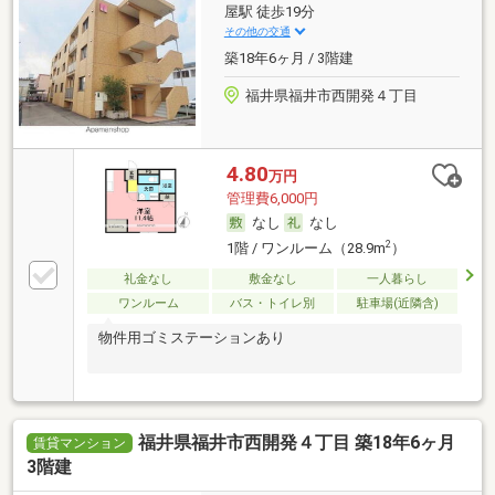
屋駅 徒歩19分
その他の交通
築18年6ヶ月 / 3階建
福井県福井市西開発４丁目
4.80
万円
管理費6,000円
なし
なし
2
1階 / ワンルーム（28.9m
）
礼金なし
敷金なし
一人暮らし
ワンルーム
バス・トイレ別
駐車場(近隣含)
物件用ゴミステーションあり
福井県福井市西開発４丁目 築18年6ヶ月
賃貸マンション
3階建