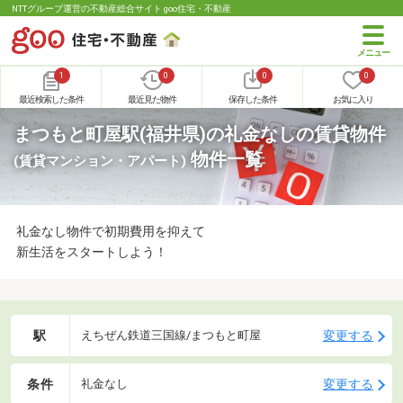
NTTグループ運営の不動産総合サイト goo住宅・不動産
1
0
0
0
最近検索した条件
最近見た物件
保存した条件
お気に入り
まつもと町屋駅(福井県)の礼金なしの賃貸物件
物件一覧
(賃貸マンション・アパート)
礼金なし物件で初期費用を抑えて
新生活をスタートしよう！
駅
変更する
えちぜん鉄道三国線/まつもと町屋
条件
変更する
礼金なし