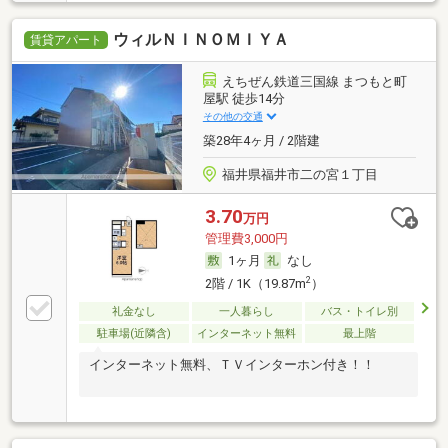
ウィルＮＩＮＯＭＩＹＡ
賃貸アパート
えちぜん鉄道三国線 まつもと町
屋駅 徒歩14分
その他の交通
築28年4ヶ月 / 2階建
福井県福井市二の宮１丁目
3.70
万円
管理費3,000円
1ヶ月
なし
2
2階 / 1K（19.87m
）
礼金なし
一人暮らし
バス・トイレ別
駐車場(近隣含)
インターネット無料
最上階
インターネット無料、ＴＶインターホン付き！！