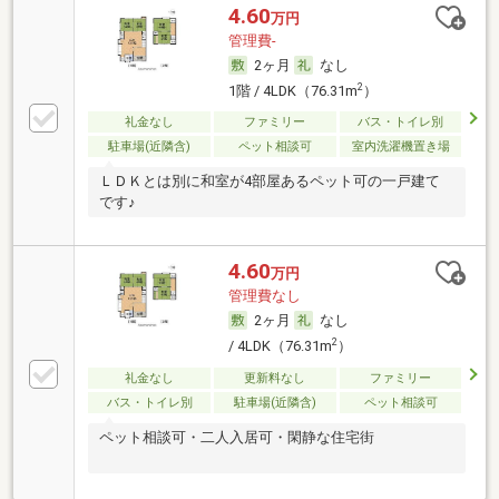
4.60
万円
管理費-
2ヶ月
なし
2
1階 / 4LDK（76.31m
）
礼金なし
ファミリー
バス・トイレ別
駐車場(近隣含)
ペット相談可
室内洗濯機置き場
ＬＤＫとは別に和室が4部屋あるペット可の一戸建て
です♪
4.60
万円
管理費なし
2ヶ月
なし
2
/ 4LDK（76.31m
）
礼金なし
更新料なし
ファミリー
バス・トイレ別
駐車場(近隣含)
ペット相談可
ペット相談可・二人入居可・閑静な住宅街