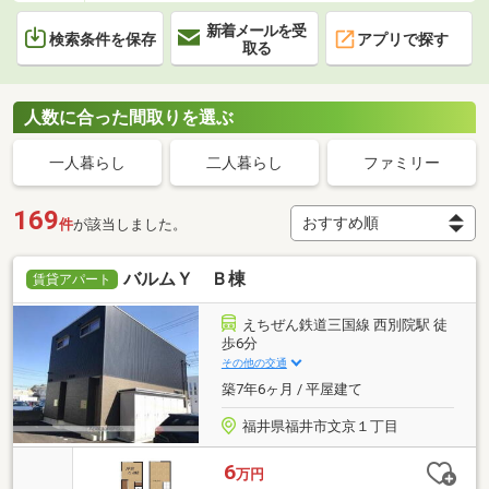
新着メールを受
検索条件を保存
アプリで探す
取る
人数に合った間取りを選ぶ
一人暮らし
二人暮らし
ファミリー
169
件
が該当しました。
バルムＹ Ｂ棟
賃貸アパート
えちぜん鉄道三国線 西別院駅 徒
歩6分
その他の交通
築7年6ヶ月 / 平屋建て
福井県福井市文京１丁目
6
万円