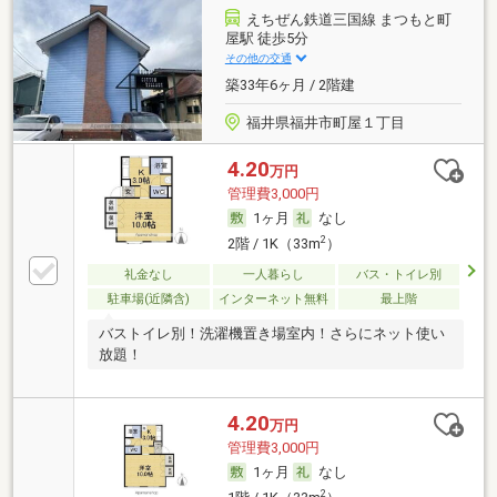
えちぜん鉄道三国線 まつもと町
屋駅 徒歩5分
その他の交通
築33年6ヶ月 / 2階建
福井県福井市町屋１丁目
4.20
万円
管理費3,000円
1ヶ月
なし
2
2階 / 1K（33m
）
礼金なし
一人暮らし
バス・トイレ別
駐車場(近隣含)
インターネット無料
最上階
バストイレ別！洗濯機置き場室内！さらにネット使い
放題！
4.20
万円
管理費3,000円
1ヶ月
なし
2