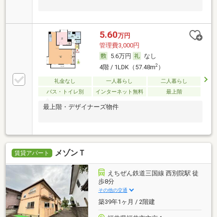
5.60
万円
管理費3,000円
5.6万円
なし
2
4階 / 1LDK（57.48m
）
礼金なし
一人暮らし
二人暮らし
バス・トイレ別
インターネット無料
最上階
最上階・デザイナーズ物件
メゾンＴ
賃貸アパート
えちぜん鉄道三国線 西別院駅 徒
歩8分
その他の交通
築39年1ヶ月 / 2階建