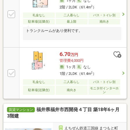
1ヶ月
なし
2
2階 / 2LDK（61.4m
）
礼金なし
二人暮らし
バス・トイレ別
駐車場(近隣含)
最上階
南向き
トランクルームがあり便利です。
6.70
万円
管理費4,000円
1ヶ月
なし
2
1階 / 2LDK（61.4m
）
礼金なし
二人暮らし
バス・トイレ別
モニタ付インターホ
駐車場(近隣含)
南向き
ン
福井県福井市西開発４丁目 築18年6ヶ月
賃貸マンション
3階建
えちぜん鉄道三国線 まつもと町