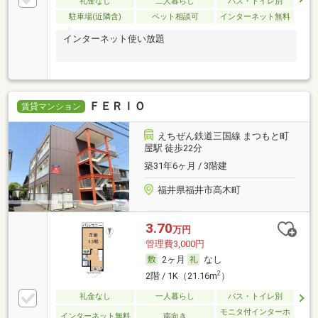
礼金なし
二人暮らし
バス・トイレ別
駐車場(近隣含)
ペット相談可
インターネット無料
インターネット使い放題
ＦＥＲＩＯ
賃貸マンション
えちぜん鉄道三国線 まつもと町
屋駅 徒歩22分
築31年6ヶ月 / 3階建
福井県福井市高木町
3.70
万円
管理費3,000円
2ヶ月
なし
2
2階 / 1K（21.16m
）
礼金なし
一人暮らし
バス・トイレ別
モニタ付インターホ
インターネット無料
南向き