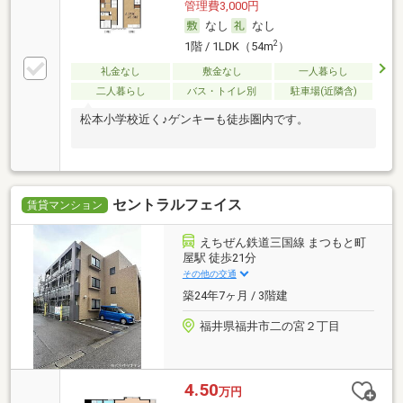
管理費3,000円
なし
なし
2
1階 / 1LDK（54m
）
礼金なし
敷金なし
一人暮らし
二人暮らし
バス・トイレ別
駐車場(近隣含)
松本小学校近く♪ゲンキーも徒歩圏内です。
セントラルフェイス
賃貸マンション
えちぜん鉄道三国線 まつもと町
屋駅 徒歩21分
その他の交通
築24年7ヶ月 / 3階建
福井県福井市二の宮２丁目
4.50
万円