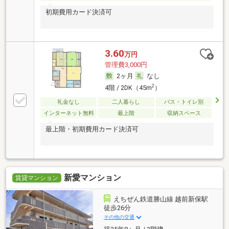
初期費用カード決済可
3.60
万円
管理費3,000円
2ヶ月
なし
2
4階 / 2DK（45m
）
礼金なし
二人暮らし
バス・トイレ別
インターネット無料
最上階
収納スペース
最上階・初期費用カード決済可
新愛マンション
賃貸マンション
えちぜん鉄道勝山線 越前新保駅
徒歩26分
その他の交通