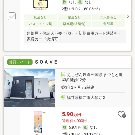
なし
なし
2
2階 / 2LDK（60.86m
）
礼金なし
敷金なし
二人暮らし
バス・トイレ別
駐車場(近隣含)
角部屋
角部屋・保証人不要／代行 ・初期費用カード決済可・
家賃カード決済可
ＳＯＡＶＥ
賃貸アパート
えちぜん鉄道三国線 まつもと町
屋駅 徒歩12分
築3年2ヶ月 / 2階建
福井県福井市大願寺２
5.90
万円
管理費4,000円
5.9万円
なし
2
2階 / 1LDK（31.12m
）