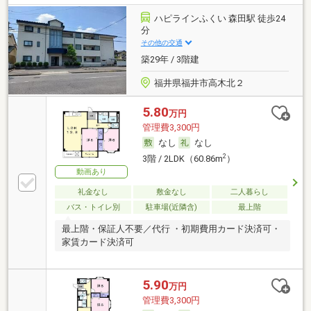
ハピラインふくい 森田駅 徒歩24
分
その他の交通
築29年 / 3階建
福井県福井市高木北２
5.80
万円
管理費3,300円
なし
なし
2
3階 / 2LDK（60.86m
）
動画あり
礼金なし
敷金なし
二人暮らし
バス・トイレ別
駐車場(近隣含)
最上階
最上階・保証人不要／代行 ・初期費用カード決済可・
家賃カード決済可
5.90
万円
管理費3,300円