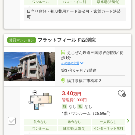
ワンルーム
バス・トイレ別
駐車場(近隣含)
日当り良好・初期費用カード決済可・家賃カード決済
可
フラットフィールド西別院
賃貸マンション
えちぜん鉄道三国線 西別院駅 徒
歩1分
その他の交通
築37年6ヶ月 / 3階建
福井県福井市松本３
3.40
万円
管理費3,000円
なし
なし
2
1階 / ワンルーム（26.69m
）
礼金なし
敷金なし
一人暮らし
ワンルーム
駐車場(近隣含)
インターネット無料