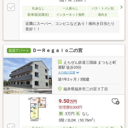
1階 / 1K（33m
）
礼金なし
一人暮らし
バス・トイレ別
駐車場(近隣含)
インターネット無料
南向き
近隣にスーパー、コンビニなどあり！南向き日当たり
良好！！
ＤーＲｅｇａｌｏ二の宮
賃貸アパート
えちぜん鉄道三国線 まつもと町
屋駅 徒歩20分
その他の交通
築1年2ヶ月 / 3階建
福井県福井市二の宮３丁目
9.50
万円
管理費9,000円
3万円
なし
2
3階 / 2LDK（53.76m
）