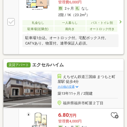
管理費6,000円
2ヶ月
なし
2
2階 / 1K（23.2m
）
礼金なし
一人暮らし
バス・トイレ別
駐車場(近隣含)
南向き
オートロック付き
駐車場1台込。オートロック付。宅配ボックス付。
CATVあり。物置付。連帯保証人必須。
エクセルハイム
賃貸アパート
えちぜん鉄道三国線 まつもと町
屋駅 徒歩4分
その他の交通
築13年11ヶ月 / 2階建
福井県福井市町屋２丁目
6.80
万円
管理費4,000円