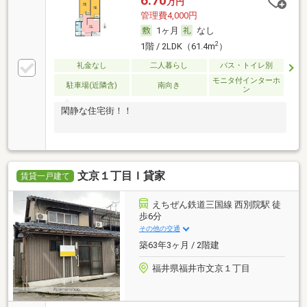
6.70
万円
管理費4,000円
1ヶ月
なし
2
1階 / 2LDK（61.4m
）
礼金なし
二人暮らし
バス・トイレ別
モニタ付インターホ
駐車場(近隣含)
南向き
ン
閑静な住宅街！！
文京１丁目Ｉ貸家
賃貸一戸建て
えちぜん鉄道三国線 西別院駅 徒
歩6分
その他の交通
築63年3ヶ月 / 2階建
福井県福井市文京１丁目