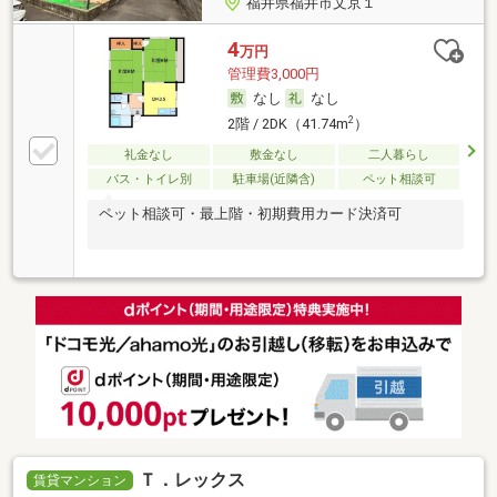
福井県福井市文京１
4
万円
管理費3,000円
なし
なし
2
2階 / 2DK（41.74m
）
礼金なし
敷金なし
二人暮らし
バス・トイレ別
駐車場(近隣含)
ペット相談可
ペット相談可・最上階・初期費用カード決済可
Ｔ．レックス
賃貸マンション