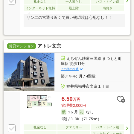
礼金なし
一人暮らし
バス・トイレ別
インターネット無料
最上階
南向き
サン二の宮通り近くで買い物環境は心配なし！！
アトレ文京
賃貸マンション
えちぜん鉄道三国線 まつもと町
屋駅 徒歩11分
その他の交通
築31年4ヶ月 / 4階建
福井県福井市文京１丁目
6.50
万円
管理費2,000円
2ヶ月
なし
2
2階 / 3LDK（71.75m
）
礼金なし
ファミリー
バス・トイレ別
モニタ付インターホ