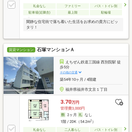
礼金なし
ファミリー
バス・トイレ別
駐車場(近隣含)
最上階
駐輪場
閑静な住宅街で落ち着いた生活をお求めの貴方にピッ
タリ！
石塚マンションＡ
賃貸マンション
えちぜん鉄道三国線 西別院駅 徒
歩5分
その他の交通
築54年10ヶ月 / 4階建
福井県福井市文京１丁目
3.70
万円
管理費3,000円
2ヶ月
なし
2
1階 / 2DK（54.2m
）
礼金なし
二人暮らし
バス・トイレ別