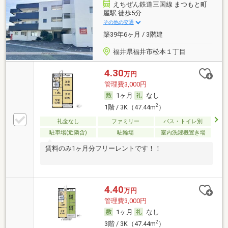
えちぜん鉄道三国線 まつもと町
屋駅 徒歩5分
その他の交通
築39年6ヶ月 / 3階建
福井県福井市松本１丁目
4.30
万円
管理費3,000円
1ヶ月
なし
2
1階 / 3K（47.44m
）
礼金なし
ファミリー
バス・トイレ別
駐車場(近隣含)
駐輪場
室内洗濯機置き場
賃料のみ1ヶ月分フリーレントです！！
4.40
万円
管理費3,000円
1ヶ月
なし
2
3階 / 3K（47.44m
）