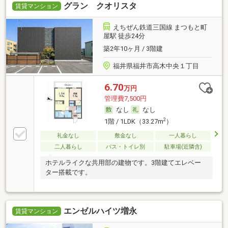
グラン クオリスタ
賃貸マンション
えちぜん鉄道三国線 まつもと町
屋駅 徒歩24分
築2年10ヶ月 / 3階建
福井県福井市高木中央１丁目
6.70
万円
管理費7,500円
なし
なし
2
1階 / 1LDK（33.27m
）
礼金なし
敷金なし
一人暮らし
二人暮らし
バス・トイレ別
駐車場(近隣含)
ホテルライクな共用部の建物です。3階建てエレベー
ター搭載です。
エンゼルハイツ増永
賃貸マンション