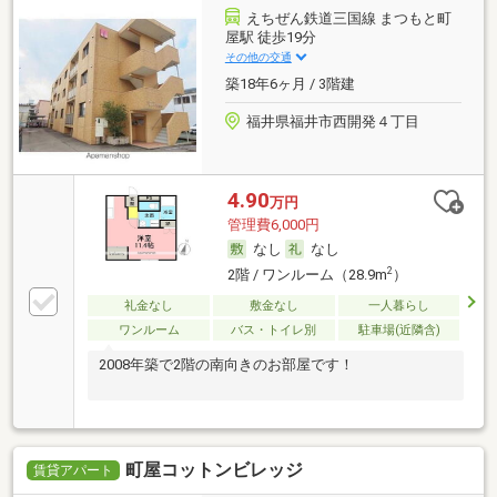
えちぜん鉄道三国線 まつもと町
屋駅 徒歩19分
その他の交通
築18年6ヶ月 / 3階建
福井県福井市西開発４丁目
4.90
万円
管理費6,000円
なし
なし
2
2階 / ワンルーム（28.9m
）
礼金なし
敷金なし
一人暮らし
ワンルーム
バス・トイレ別
駐車場(近隣含)
2008年築で2階の南向きのお部屋です！
町屋コットンビレッジ
賃貸アパート