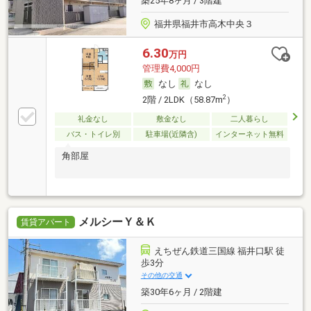
築25年8ヶ月 / 3階建
福井県福井市高木中央３
6.30
万円
管理費4,000円
なし
なし
2
2階 / 2LDK（58.87m
）
礼金なし
敷金なし
二人暮らし
バス・トイレ別
駐車場(近隣含)
インターネット無料
角部屋
メルシーＹ＆Ｋ
賃貸アパート
えちぜん鉄道三国線 福井口駅 徒
歩3分
その他の交通
築30年6ヶ月 / 2階建