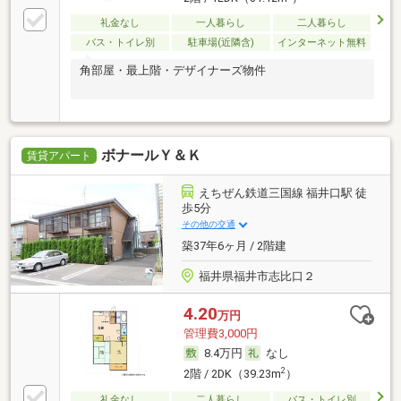
礼金なし
一人暮らし
二人暮らし
バス・トイレ別
駐車場(近隣含)
インターネット無料
角部屋・最上階・デザイナーズ物件
ボナールＹ＆Ｋ
賃貸アパート
えちぜん鉄道三国線 福井口駅 徒
歩5分
その他の交通
築37年6ヶ月 / 2階建
福井県福井市志比口２
4.20
万円
管理費3,000円
8.4万円
なし
2
2階 / 2DK（39.23m
）
礼金なし
二人暮らし
バス・トイレ別