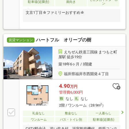
駐車場(近隣含)
南向き
ン
文京1丁目☆ファミリーおすすめ☆
ハートフル オリーブの樹
賃貸マンション
えちぜん鉄道三国線 まつもと町
屋駅 徒歩19分
築18年6ヶ月 / 3階建
福井県福井市西開発４丁目
4.90
万円
管理費6,000円
なし
なし
2
2階 / ワンルーム（28.9m
）
礼金なし
敷金なし
一人暮らし
ワンルーム
バス・トイレ別
駐車場(近隣含)
CATV料金込。追い炊き付。浴室乾燥機付。鉄筋コンク