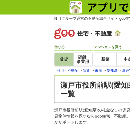
NTTグループ運営の不動産総合サイト goo
借りる
マンションを買う
店舗･
賃貸
新築
中
事業用
住宅・不動産
>
賃貸
>
東海
>
愛知県
>
瀬戸
瀬戸市役所前駅(愛知
一覧
瀬戸市役所前駅(愛知県)の礼金なしの
貸物件情報を探すならgoo住宅・不動産
がサポートします。