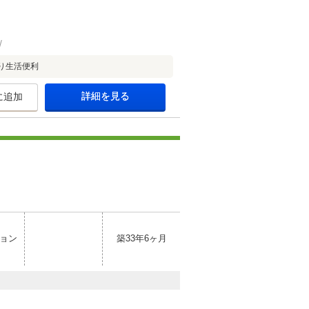
り生活便利
詳細を見る
に追加
ョン
築33年6ヶ月