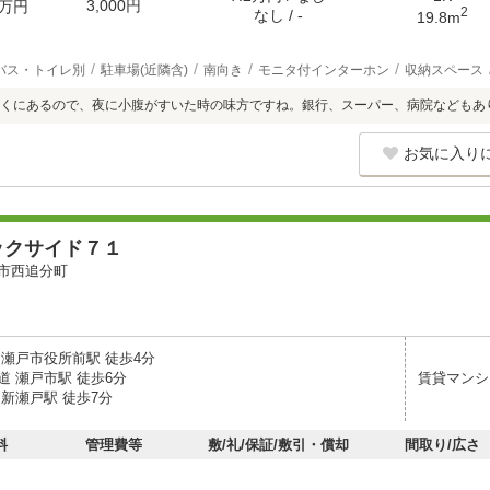
3,000円
万円
2
なし / -
19.8m
バス・トイレ別
駐車場(近隣含)
南向き
モニタ付インターホン
収納スペース
くにあるので、夜に小腹がすいた時の味方ですね。銀行、スーパー、病院などもあ
お気に入り
ックサイド７１
市西追分町
 瀬戸市役所前駅 徒歩4分
道 瀬戸市駅 徒歩6分
賃貸マンシ
 新瀬戸駅 徒歩7分
料
管理費等
敷/礼/保証/敷引・償却
間取り/広さ