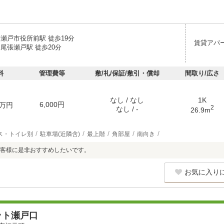
 瀬戸市役所前駅 徒歩19分
賃貸アパ
尾張瀬戸駅 徒歩20分
料
管理費等
敷/礼/保証/敷引・償却
間取り/広さ
なし / なし
1K
6,000円
万円
2
なし / -
26.9m
ス・トイレ別
駐車場(近隣含)
最上階
角部屋
南向き
客様に是非おすすめしたいです。
お気に入り
ット瀬戸口