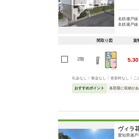
名鉄瀬戸線 
名鉄瀬戸線
間取り図
賃
2階
5.30
礼金なし
敷金なし
更新料なし
二
おすすめポイント
各部屋に収納があ
ヴィラ
愛知県瀬戸