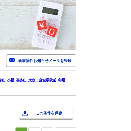
箪山
小幡
喜多山
大森・金城学院前
印場
この条件を保存