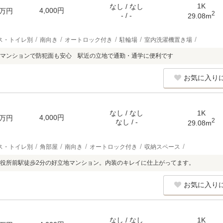
1K
なし / なし
4,000円
万円
2
- / -
29.08m
ス・トイレ別
南向き
オートロック付き
駐輪場
室内洗濯機置き場
きマンションで防犯面も安心 駅近の立地で通勤・通学に便利です
お気に入り
なし / なし
1K
4,000円
万円
2
なし / -
29.08m
ス・トイレ別
角部屋
南向き
オートロック付き
収納スペース
役所前駅徒歩2分の好立地マンション。内装のキレイに仕上がってます。
お気に入り
なし / なし
1K