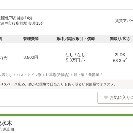
新瀬戸駅 徒歩14分
賃貸アパ
 瀬戸市役所前駅 徒歩15分
料
管理費等
敷/礼/保証/敷引・償却
間取り/広さ
なし / なし
2LDK
3,500円
万円
2
5.3万円 / -
63.3m
人暮らし
バス・トイレ別
駐車場(近隣含)
最上階
角部屋
りスペース広め。静かな環境で日当たりも良く明るいお部屋でオススメ。
お気に入り
花水木
市原山町