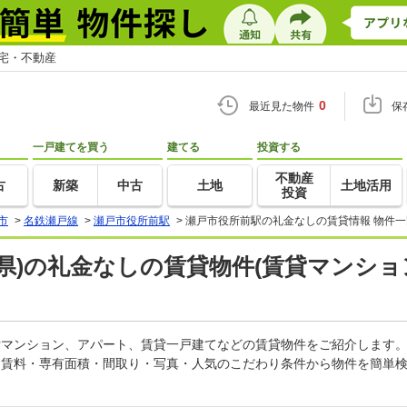
住宅・不動産
0
最近見た物件
保
一戸建てを買う
建てる
投資する
不動産
古
新築
中古
土地
土地活用
投資
市
>
名鉄瀬戸線
>
瀬戸市役所前駅
>
瀬戸市役所前駅の礼金なしの賃貸情報 物件一
県)の礼金なしの賃貸物件(賃貸マンショ
賃貸マンション、アパート、賃貸一戸建てなどの賃貸物件をご紹介します
。賃料・専有面積・間取り・写真・人気のこだわり条件から物件を簡単検