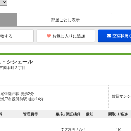
部屋ごとに表示
お気に入りに追加
空室状況
ス・シシェール
市陶本町３丁目
 尾張瀬戸駅 徒歩2分
賃貸マンシ
 瀬戸市役所前駅 徒歩14分
料
管理費等
敷/礼/保証/敷引・償却
間取り/広さ
7.2万円 / なし
1K