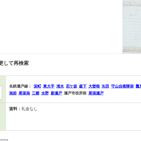
更して再検索
名鉄瀬戸線：
栄町
東大手
清水
尼ケ坂
森下
大曽根
矢田
守山自衛隊前
瓢
旭前
尾張旭
三郷
水野
新瀬戸
瀬戸市役所前
尾張瀬戸
賃料：
礼金なし