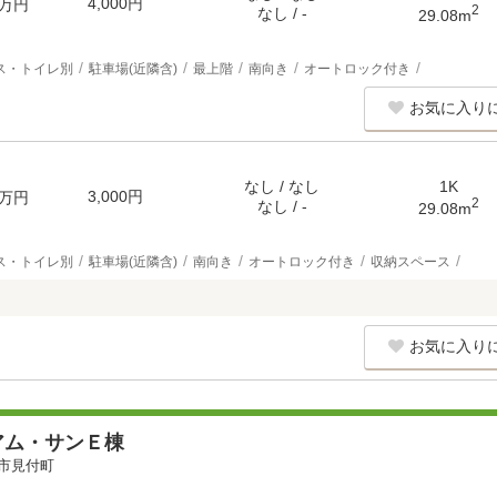
4,000円
万円
2
なし / -
29.08m
ス・トイレ別
駐車場(近隣含)
最上階
南向き
オートロック付き
お気に入り
なし / なし
1K
3,000円
万円
2
なし / -
29.08m
ス・トイレ別
駐車場(近隣含)
南向き
オートロック付き
収納スペース
お気に入り
アム・サンＥ棟
市見付町