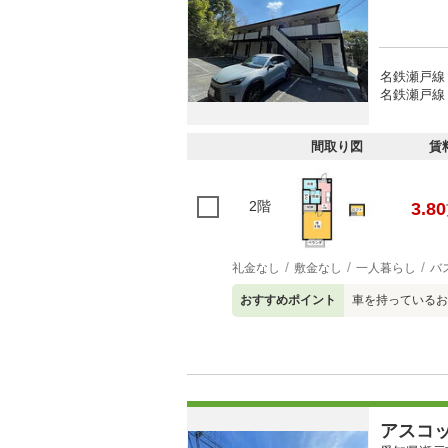
名鉄瀬戸線
名鉄瀬戸線 
間取り図
賃
2階
3.80
礼金なし
敷金なし
一人暮らし
バ
おすすめポイント
車を持っているお
アスコ