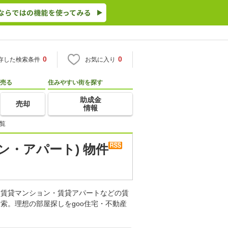
0
0
存した検索条件
お気に入り
売る
住みやすい街を探す
助成金
売却
情報
覧
ン・アパート) 物件
。賃貸マンション・賃貸アパートなどの賃
索。理想の部屋探しをgoo住宅・不動産