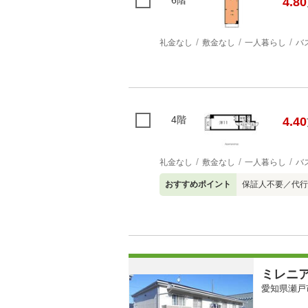
6階
4.80
礼金なし
敷金なし
一人暮らし
バ
4階
4.40
礼金なし
敷金なし
一人暮らし
バ
おすすめポイント
保証人不要／代行
ミレニ
愛知県瀬戸