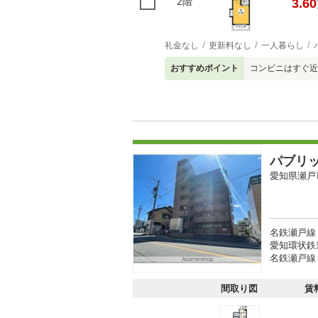
2階
3.60
礼金なし
更新料なし
一人暮らし
おすすめポイント
コンビニはすぐ近
パブリ
愛知県瀬戸
名鉄瀬戸線
愛知環状鉄
名鉄瀬戸線
間取り図
賃