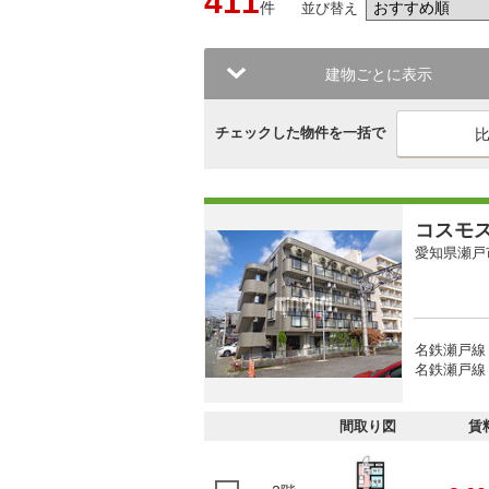
411
件
並び替え
建物ごとに表示
チェックした物件を一括で
コスモ
愛知県瀬戸
名鉄瀬戸線
名鉄瀬戸線
間取り図
賃