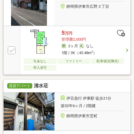
静岡県伊東市広野３丁目
5
万円
管理費2,000円
2ヶ月
なし
2
1階 / 3K（45.48m
）
礼金なし
ファミリー
駐車場(近隣含)
即入居可
清水荘
賃貸アパート
伊豆急行 伊東駅 徒歩21分
築52年6ヶ月 / 2階建
静岡県伊東市芝町