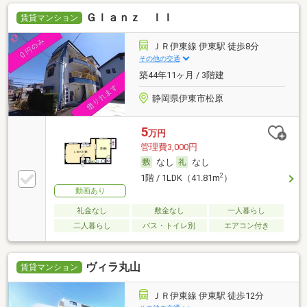
Ｇｌａｎｚ ＩＩ
賃貸マンション
ＪＲ伊東線 伊東駅 徒歩8分
その他の交通
築44年11ヶ月 / 3階建
静岡県伊東市松原
5
万円
管理費3,000円
なし
なし
2
1階 / 1LDK（41.81m
）
動画あり
礼金なし
敷金なし
一人暮らし
二人暮らし
バス・トイレ別
エアコン付き
ヴィラ丸山
賃貸マンション
ＪＲ伊東線 伊東駅 徒歩12分