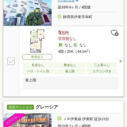
その他の交通
築38年4ヶ月 / 4階建
静岡県伊東市幸町
5
万円
管理費なし
なし
なし
2
4階 / 2DK（44.3m
）
動画あり
礼金なし
敷金なし
二人暮らし
バス・トイレ別
最上階
エアコン付き
最上階
グレーシア
賃貸マンション
ＪＲ伊東線 伊東駅 徒歩23分
築52年7ヶ月 / 4階建