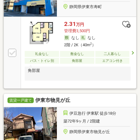
静岡県伊東市寿町
2.31
万円
管理費3,500円
なし
なし
2
2階 / 2K（40m
）
礼金なし
敷金なし
二人暮らし
バス・トイレ別
角部屋
エアコン付き
角部屋
伊東市物見が丘
賃貸一戸建て
伊豆急行 伊東駅 徒歩18分
築72年9ヶ月 / 2階建
静岡県伊東市物見が丘