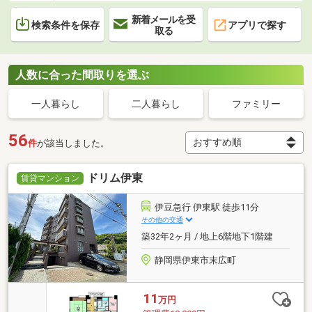
新着メールを受
検索条件を保存
アプリで探す
取る
人数に合った間取りを選ぶ
一人暮らし
二人暮らし
ファミリー
56
件
が該当しました。
ドリム伊東
賃貸マンション
伊豆急行 伊東駅 徒歩11分
その他の交通
築32年2ヶ月 / 地上6階地下1階建
静岡県伊東市末広町
11
万円