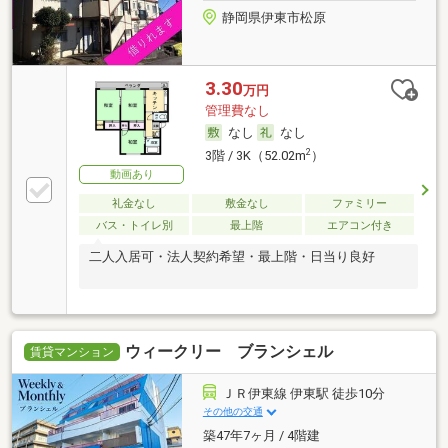
静岡県伊東市松原
3.30
万円
管理費なし
なし
なし
2
3階 / 3K（52.02m
）
動画あり
礼金なし
敷金なし
ファミリー
バス・トイレ別
最上階
エアコン付き
二人入居可・法人契約希望・最上階・日当り良好
ウィークリー ブランシェル
賃貸マンション
ＪＲ伊東線 伊東駅 徒歩10分
その他の交通
築47年7ヶ月 / 4階建