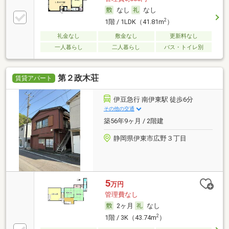
なし
なし
2
1階 / 1LDK（41.81m
）
礼金なし
敷金なし
更新料なし
一人暮らし
二人暮らし
バス・トイレ別
第２政木荘
賃貸アパート
伊豆急行 南伊東駅 徒歩6分
その他の交通
築56年9ヶ月 / 2階建
静岡県伊東市広野３丁目
5
万円
管理費なし
2ヶ月
なし
2
1階 / 3K（43.74m
）