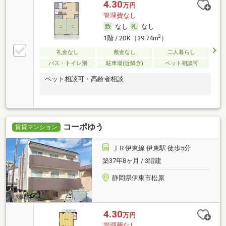
4.30
万円
管理費なし
なし
なし
2
1階 / 2DK（39.74m
）
礼金なし
敷金なし
二人暮らし
バス・トイレ別
駐車場(近隣含)
ペット相談可
ペット相談可・高齢者相談
コーポゆう
賃貸マンション
ＪＲ伊東線 伊東駅 徒歩5分
築37年8ヶ月 / 3階建
静岡県伊東市松原
4.30
万円
管理費なし