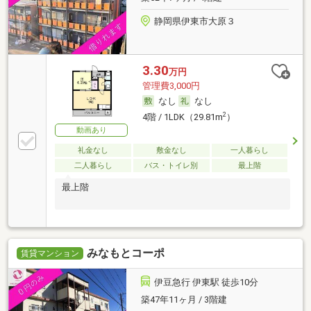
静岡県伊東市大原３
3.30
万円
管理費3,000円
なし
なし
2
4階 / 1LDK（29.81m
）
動画あり
礼金なし
敷金なし
一人暮らし
二人暮らし
バス・トイレ別
最上階
最上階
みなもとコーポ
賃貸マンション
伊豆急行 伊東駅 徒歩10分
築47年11ヶ月 / 3階建