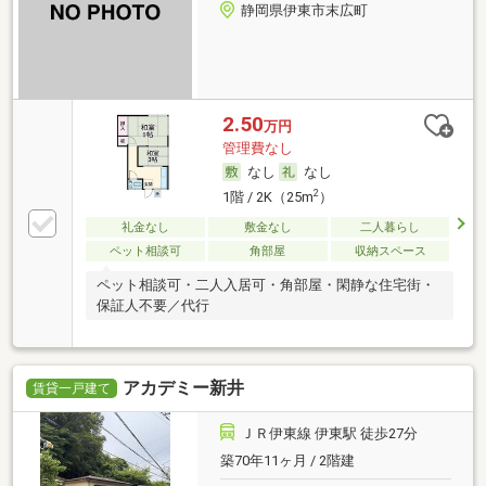
静岡県伊東市末広町
2.50
万円
管理費なし
なし
なし
2
1階 / 2K（25m
）
礼金なし
敷金なし
二人暮らし
ペット相談可
角部屋
収納スペース
ペット相談可・二人入居可・角部屋・閑静な住宅街・
保証人不要／代行
アカデミー新井
賃貸一戸建て
ＪＲ伊東線 伊東駅 徒歩27分
築70年11ヶ月 / 2階建