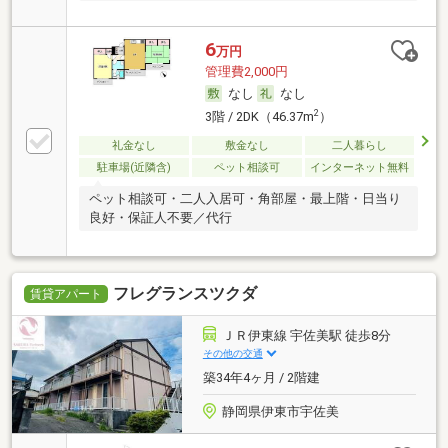
6
万円
管理費2,000円
なし
なし
2
3階 / 2DK（46.37m
）
礼金なし
敷金なし
二人暮らし
駐車場(近隣含)
ペット相談可
インターネット無料
ペット相談可・二人入居可・角部屋・最上階・日当り
良好・保証人不要／代行
フレグランスツクダ
賃貸アパート
ＪＲ伊東線 宇佐美駅 徒歩8分
その他の交通
築34年4ヶ月 / 2階建
静岡県伊東市宇佐美