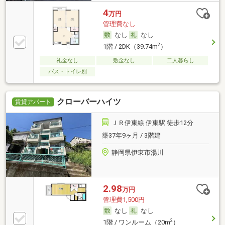
4
万円
管理費なし
なし
なし
2
1階 / 2DK（39.74m
）
礼金なし
敷金なし
二人暮らし
バス・トイレ別
クローバーハイツ
賃貸アパート
ＪＲ伊東線 伊東駅 徒歩12分
築37年9ヶ月 / 3階建
静岡県伊東市湯川
2.98
万円
管理費1,500円
なし
なし
2
1階 / ワンルーム（20m
）