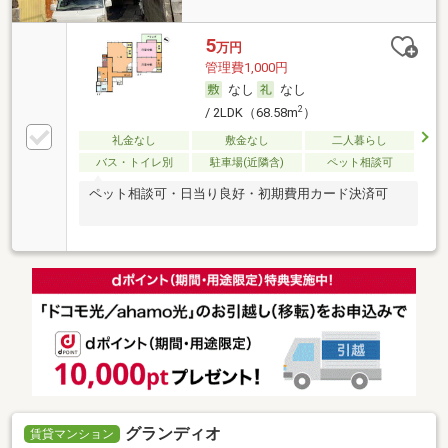
5
万円
管理費1,000円
なし
なし
2
/ 2LDK（68.58m
）
礼金なし
敷金なし
二人暮らし
バス・トイレ別
駐車場(近隣含)
ペット相談可
ペット相談可・日当り良好・初期費用カード決済可
グランディオ
賃貸マンション