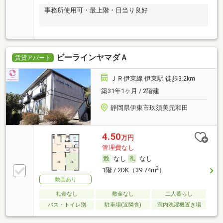
事務所使用可・最上階・日当り良好
ビーラインヤマダＡ
賃貸アパート
ＪＲ伊東線 伊東駅 徒歩3.2km
築31年1ヶ月 / 2階建
静岡県伊東市玖須美元和田
4.50
万円
管理費なし
なし
なし
2
1階 / 2DK（39.74m
）
動画あり
礼金なし
敷金なし
二人暮らし
バス・トイレ別
駐車場(近隣含)
室内洗濯機置き場