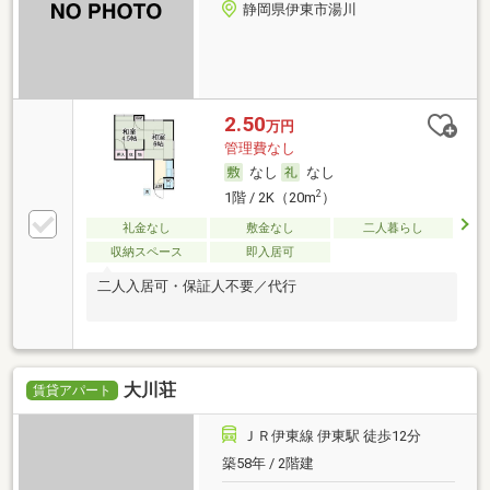
静岡県伊東市湯川
2.50
万円
管理費なし
なし
なし
2
1階 / 2K（20m
）
礼金なし
敷金なし
二人暮らし
収納スペース
即入居可
二人入居可・保証人不要／代行
大川荘
賃貸アパート
ＪＲ伊東線 伊東駅 徒歩12分
築58年 / 2階建