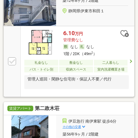
築12年8ヶ月 / 2階建
静岡県伊東市和田１
6.10
万円
管理費なし
なし
なし
2
1階 / 2DK（49m
）
礼金なし
敷金なし
二人暮らし
バス・トイレ別
収納スペース
室内洗濯機置き場
管理人巡回・閑静な住宅街・保証人不要／代行
第二政木荘
賃貸アパート
伊豆急行 南伊東駅 徒歩6分
その他の交通
築56年9ヶ月 / 2階建