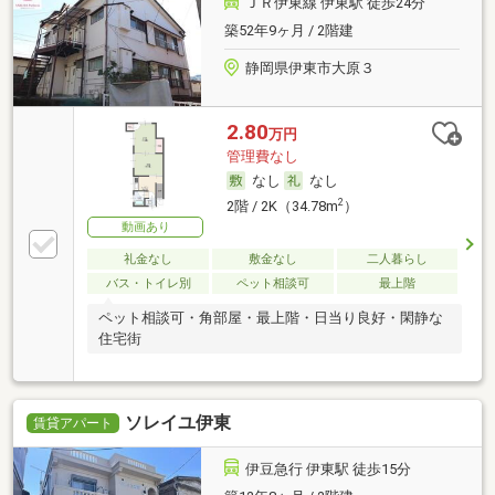
ＪＲ伊東線 伊東駅 徒歩24分
築52年9ヶ月 / 2階建
静岡県伊東市大原３
2.80
万円
管理費なし
なし
なし
2
2階 / 2K（34.78m
）
動画あり
礼金なし
敷金なし
二人暮らし
バス・トイレ別
ペット相談可
最上階
ペット相談可・角部屋・最上階・日当り良好・閑静な
住宅街
ソレイユ伊東
賃貸アパート
伊豆急行 伊東駅 徒歩15分