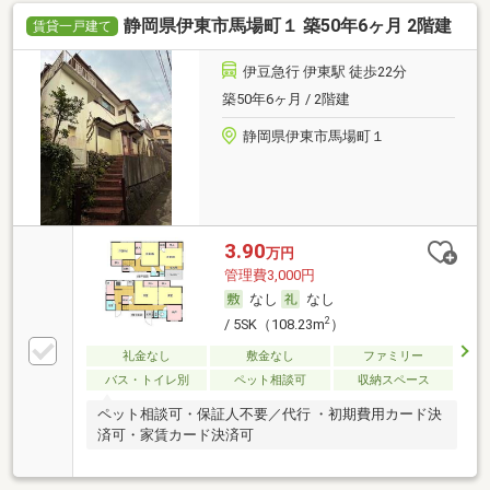
静岡県伊東市馬場町１ 築50年6ヶ月 2階建
賃貸一戸建て
伊豆急行 伊東駅 徒歩22分
築50年6ヶ月 / 2階建
静岡県伊東市馬場町１
3.90
万円
管理費3,000円
なし
なし
2
/ 5SK（108.23m
）
礼金なし
敷金なし
ファミリー
バス・トイレ別
ペット相談可
収納スペース
ペット相談可・保証人不要／代行 ・初期費用カード決
済可・家賃カード決済可