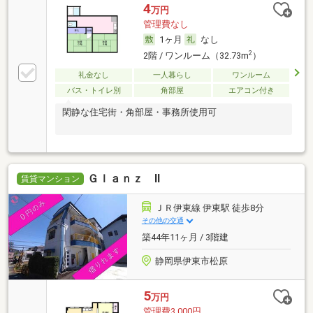
4
万円
管理費なし
1ヶ月
なし
2
2階 / ワンルーム（32.73m
）
礼金なし
一人暮らし
ワンルーム
バス・トイレ別
角部屋
エアコン付き
閑静な住宅街・角部屋・事務所使用可
Ｇｌａｎｚ Ⅱ
賃貸マンション
ＪＲ伊東線 伊東駅 徒歩8分
その他の交通
築44年11ヶ月 / 3階建
静岡県伊東市松原
5
万円
管理費3,000円