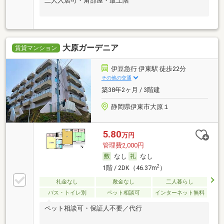
二人入居可・角部屋・最上階
大原ガーデニア
賃貸マンション
伊豆急行 伊東駅 徒歩22分
その他の交通
築38年2ヶ月 / 3階建
静岡県伊東市大原１
5.80
万円
管理費2,000円
なし
なし
2
1階 / 2DK（46.37m
）
礼金なし
敷金なし
二人暮らし
バス・トイレ別
ペット相談可
インターネット無料
ペット相談可・保証人不要／代行