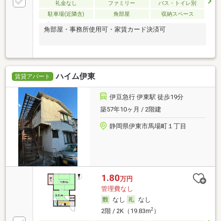
礼金なし
ファミリー
バス・トイレ別
駐車場(近隣含)
角部屋
収納スペース
角部屋・事務所使用可・家賃カード決済可
ハイム伊東
賃貸アパート
伊豆急行 伊東駅 徒歩19分
築57年10ヶ月 / 2階建
静岡県伊東市馬場町１丁目
1.80
万円
管理費なし
なし
なし
2
2階 / 2K（19.83m
）