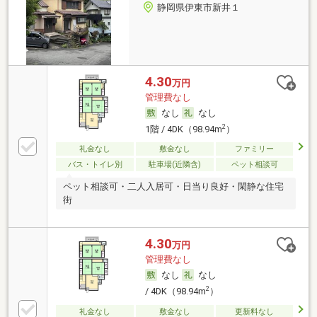
静岡県伊東市新井１
4.30
万円
管理費なし
なし
なし
2
1階 / 4DK（98.94m
）
礼金なし
敷金なし
ファミリー
バス・トイレ別
駐車場(近隣含)
ペット相談可
ペット相談可・二人入居可・日当り良好・閑静な住宅
街
4.30
万円
管理費なし
なし
なし
2
/ 4DK（98.94m
）
礼金なし
敷金なし
更新料なし