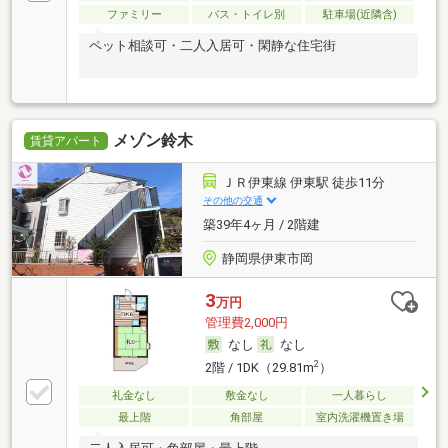
ファミリー
バス・トイレ別
駐車場(近隣含)
ペット相談可・二人入居可・閑静な住宅街
メゾン鈴木
賃貸アパート
ＪＲ伊東線 伊東駅 徒歩11分
その他の交通
築39年4ヶ月 / 2階建
静岡県伊東市岡
3
万円
管理費2,000円
なし
なし
2
2階 / 1DK（29.81m
）
礼金なし
敷金なし
一人暮らし
最上階
角部屋
室内洗濯機置き場