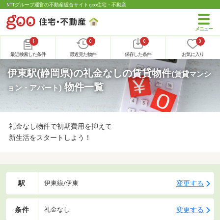
NTTグループ運営の不動産総合サイト goo住宅・不動産
1
0
0
0
最近検索した条件
最近見た物件
保存した条件
お気に入り
伊東駅(静岡県)の礼金なしの賃貸物件
(賃貸マンシ
物件一覧
ョン・アパート)
礼金なし物件で初期費用を抑えて
新生活をスタートしよう！
駅
変更する
伊東線/伊東
条件
変更する
礼金なし