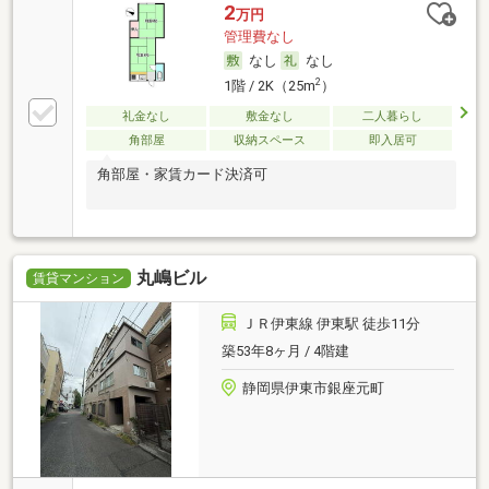
2
万円
管理費なし
なし
なし
2
1階 / 2K（25m
）
礼金なし
敷金なし
二人暮らし
角部屋
収納スペース
即入居可
角部屋・家賃カード決済可
丸嶋ビル
賃貸マンション
ＪＲ伊東線 伊東駅 徒歩11分
築53年8ヶ月 / 4階建
静岡県伊東市銀座元町