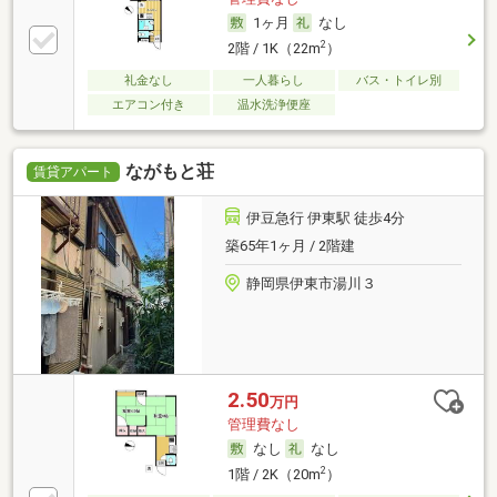
1ヶ月
なし
2
2階 / 1K（22m
）
礼金なし
一人暮らし
バス・トイレ別
エアコン付き
温水洗浄便座
ながもと荘
賃貸アパート
伊豆急行 伊東駅 徒歩4分
築65年1ヶ月 / 2階建
静岡県伊東市湯川３
2.50
万円
管理費なし
なし
なし
2
1階 / 2K（20m
）