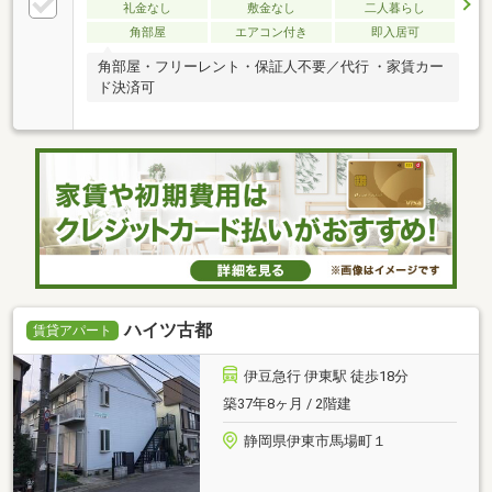
礼金なし
敷金なし
二人暮らし
角部屋
エアコン付き
即入居可
角部屋・フリーレント・保証人不要／代行 ・家賃カー
ド決済可
ハイツ古都
賃貸アパート
伊豆急行 伊東駅 徒歩18分
築37年8ヶ月 / 2階建
静岡県伊東市馬場町１