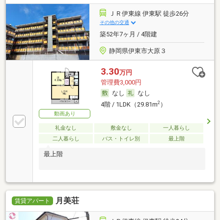
ＪＲ伊東線 伊東駅 徒歩26分
その他の交通
築52年7ヶ月 / 4階建
静岡県伊東市大原３
3.30
万円
管理費3,000円
なし
なし
2
4階 / 1LDK（29.81m
）
動画あり
礼金なし
敷金なし
一人暮らし
二人暮らし
バス・トイレ別
最上階
最上階
月美荘
賃貸アパート