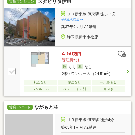
スタビリタ伊東
賃貸マンション
ＪＲ伊東線 伊東駅 徒歩11分
その他の交通
築37年9ヶ月 / 3階建
静岡県伊東市松原
4.50
万円
管理費なし
なし
なし
2
2階 / ワンルーム（34.51m
）
礼金なし
敷金なし
一人暮らし
ワンルーム
バス・トイレ別
南向き
ながもと荘
賃貸アパート
ＪＲ伊東線 伊東駅 徒歩4分
築65年1ヶ月 / 2階建