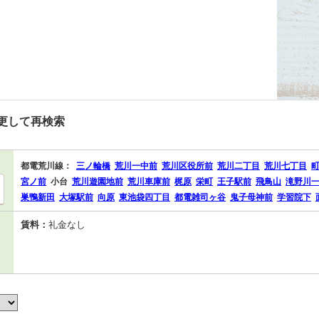
更して再検索
都電荒川線：
三ノ輪橋
荒川一中前
荒川区役所前
荒川二丁目
荒川七丁目
宮ノ前
小台
荒川遊園地前
荒川車庫前
梶原
栄町
王子駅前
飛鳥山
滝野川
巣鴨新田
大塚駅前
向原
東池袋四丁目
都電雑司ヶ谷
鬼子母神前
学習院下
賃料：
礼金なし