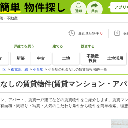
住宅・不動産
0
最近見た物件
保
一戸建てを買う
建てる
投資する
不動産
古
新築
中古
土地
土地活用
投資
川区
>
都電荒川線
>
小台駅
>
小台駅の礼金なしの賃貸情報 物件一覧
金なしの賃貸物件(賃貸マンション・アパ
ション、アパート、賃貸一戸建てなどの賃貸物件をご紹介します。賃貸マ
専有面積・間取り・写真・人気のこだわり条件から物件を簡単検索。理想