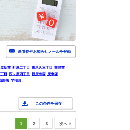
町屋駅前
町屋二丁目
東尾久三丁目
熊野前
一丁目
西ヶ原四丁目
新庚申塚
庚申塚
面影橋
早稲田
この条件を保存
1
2
3
次へ