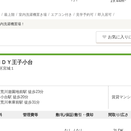
- / -
19.44m
最上階
室内洗濯機置き場
エアコン付き
見学予約可
即入居可
内洗濯機置場！
お気に入り
ＮＤＹ王子小台
区宮城１
 荒川遊園地前駅 徒歩23分
小台駅 徒歩20分
賃貸マンシ
荒川車庫前駅 徒歩31分
料
管理費等
敷/礼/保証/敷引・償却
間取り/広さ
なし / なし
2LDK