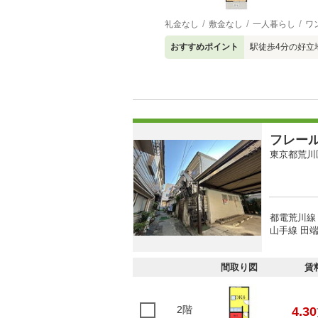
礼金なし
敷金なし
一人暮らし
ワ
おすすめポイント
駅徒歩4分の好立
フレー
東京都荒川
都電荒川線 
山手線 田端
間取り図
賃
2階
4.30