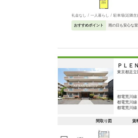
礼金なし
一人暮らし
駐車場(近隣含)
おすすめポイント
雨の日も安心な室
ＰＬＥ
東京都足立
都電荒川線
都電荒川線 
都電荒川線 
間取り図
賃