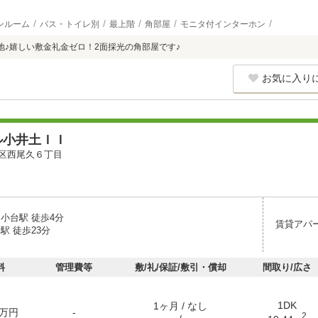
ンルーム
バス・トイレ別
最上階
角部屋
モニタ付インターホン
地♪嬉しい敷金礼金ゼロ！2面採光の角部屋です♪
お気に入り
ル小井土ＩＩ
区西尾久６丁目
小台駅 徒歩4分
賃貸アパ
駅 徒歩23分
料
管理費等
敷/礼/保証/敷引・償却
間取り/広さ
1DK
1ヶ月 / なし
万円
-
2