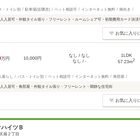
ス・トイレ別
駐車場(近隣含)
ペット相談可
インターネット無料
南向き
人入居可・外観タイル張り・フリーレント・ルームシェア可・初期費用カード決済
お気に入り
なし / なし
1LDK
0
10,000円
万円
2
なし / -
57.23m
人暮らし
バス・トイレ別
ペット相談可
インターネット無料
角部屋
人入居可・角部屋・外観タイル張り・フリーレント・閑静な住宅街
お気に入り
オハイツＢ
区扇２丁目