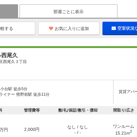
部屋ごとに表示
お気に入りに追加
空室状況
ル西尾久
区西尾久３丁目
小台駅 徒歩5分
賃貸アパ
ライナー 熊野前駅 徒歩11分
料
管理費等
敷/礼/保証/敷引・償却
間取り/広さ
ワンルーム
なし / なし
2,000円
万円
2
- / -
15.21m