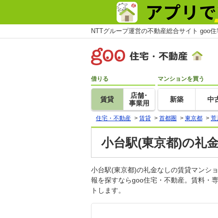
NTTグループ運営の不動産総合サイト goo
借りる
マンションを買う
店舗･
賃貸
新築
中
事業用
住宅・不動産
>
賃貸
>
首都圏
>
東京都
>
荒
小台駅(東京都)の礼
小台駅(東京都)の礼金なしの賃貸マン
報を探すならgoo住宅・不動産。賃料・
トします。