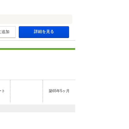
詳細を見る
に追加
ート
築65年5ヶ月