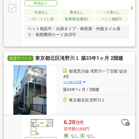
動画あり
礼金なし
敷金なし
一人暮らし
バス・トイレ別
駐車場(近隣含)
ペット相談可
ペット相談可・分譲タイプ・角部屋・外観タイル張
り・初期費用カード決済可
東京都北区滝野川１ 築33年1ヶ月 2階建
賃貸アパート
都電荒川線 滝野川一丁目駅 徒歩
4分
その他の交通
築33年1ヶ月 / 2階建
東京都北区滝野川１
6.20
万円
管理費2,000円
なし
なし