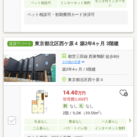
モニタ付インターホ
ペット相談可
インターネット無料
ン
ペット相談可・初期費用カード決済可
東京都北区西ケ原４ 築2年4ヶ月 3階建
賃貸アパート
都営三田線 西巣鴨駅 徒歩8分
その他の交通
築2年4ヶ月 / 3階建
東京都北区西ケ原４
14.40
万円
管理費3,000円
なし
なし
2
2階 / 1LDK（39.55m
）
礼金なし
敷金なし
一人暮らし
二人暮らし
バス・トイレ別
インターネット無料