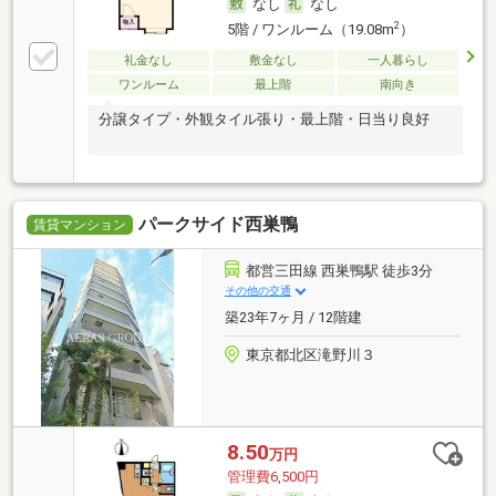
なし
なし
2
5階 / ワンルーム（19.08m
）
礼金なし
敷金なし
一人暮らし
ワンルーム
最上階
南向き
分譲タイプ・外観タイル張り・最上階・日当り良好
パークサイド西巣鴨
賃貸マンション
都営三田線 西巣鴨駅 徒歩3分
その他の交通
築23年7ヶ月 / 12階建
東京都北区滝野川３
8.50
万円
管理費6,500円