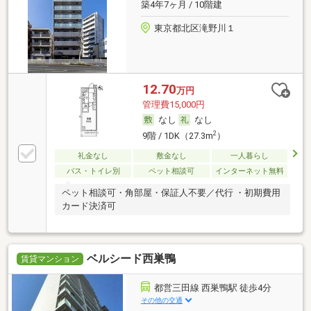
築4年7ヶ月 / 10階建
東京都北区滝野川１
12.70
万円
管理費15,000円
なし
なし
2
9階 / 1DK（27.3m
）
礼金なし
敷金なし
一人暮らし
バス・トイレ別
ペット相談可
インターネット無料
ペット相談可・角部屋・保証人不要／代行 ・初期費用
カード決済可
ベルシード西巣鴨
賃貸マンション
都営三田線 西巣鴨駅 徒歩4分
その他の交通