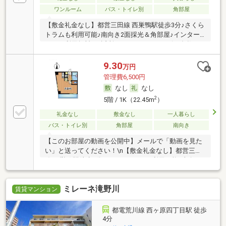
ワンルーム
バス・トイレ別
角部屋
【敷金礼金なし】都営三田線 西巣鴨駅徒歩3分♪さくら
トラムも利用可能♪南向き2面採光＆角部屋♪インター
ネット利用無料♪ご近所にスーパーやコンビニ多数
♪\n【充実の設備】２口ガスコンロ付きシステムキッチ
ン☆浴室乾燥付き・クローゼット・シューズボック
9.30
万円
ス・バルコニー・室内洗濯機置き場・モニター付きイ
管理費6,500円
ンターホン・エアコン・シャワートイレ☆オートロッ
なし
なし
ク・エレベーター・宅配ボックス・駐輪場あり☆\n
2
5階 / 1K（22.45m
）
礼金なし
敷金なし
一人暮らし
バス・トイレ別
角部屋
南向き
【このお部屋の動画を公開中】メールで「動画を見た
い」と送ってください！\n【敷金礼金なし】都営三田
線 西巣鴨駅徒歩3分♪さくらトラムも利用可能♪南向き2
面採光＆角部屋♪インターネット利用無料♪ご近所にス
ーパーやコンビニ多数♪\n【充実の設備】２口ガスコン
ミレーネ滝野川
ロ付きシステムキッチン☆浴室乾燥付き・クローゼッ
賃貸マンション
ト・シューズボックス・バルコニー・室内洗濯機置き
場・モニター付きインターホン・エアコン・シャワー
都電荒川線 西ヶ原四丁目駅 徒歩
トイレ☆オートロック・エレベーター・宅配ボック
4分