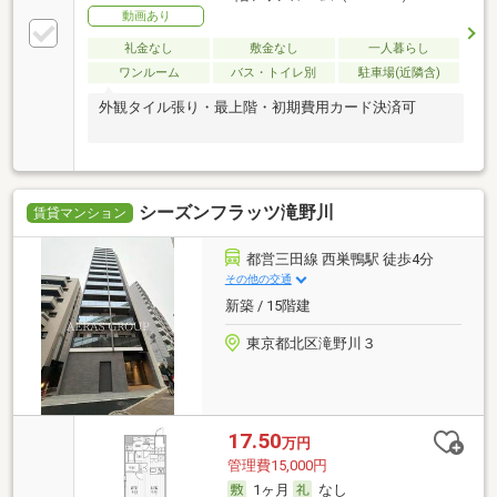
動画あり
礼金なし
敷金なし
一人暮らし
ワンルーム
バス・トイレ別
駐車場(近隣含)
外観タイル張り・最上階・初期費用カード決済可
シーズンフラッツ滝野川
賃貸マンション
都営三田線 西巣鴨駅 徒歩4分
その他の交通
新築 / 15階建
東京都北区滝野川３
17.50
万円
管理費15,000円
1ヶ月
なし