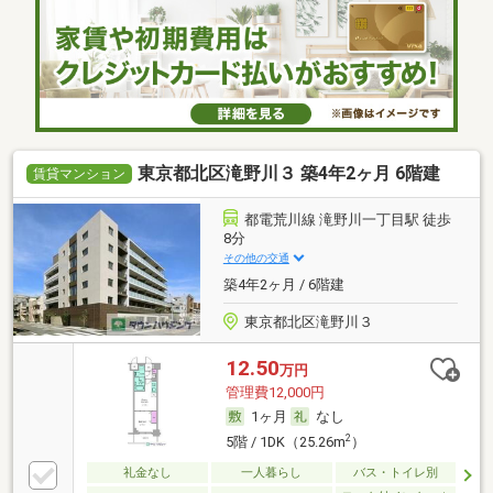
東京都北区滝野川３ 築4年2ヶ月 6階建
賃貸マンション
都電荒川線 滝野川一丁目駅 徒歩
8分
その他の交通
築4年2ヶ月 / 6階建
東京都北区滝野川３
12.50
万円
管理費12,000円
1ヶ月
なし
2
5階 / 1DK（25.26m
）
礼金なし
一人暮らし
バス・トイレ別