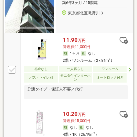
築6年3ヶ月 / 15階建
東京都北区滝野川３
11.90
万円
管理費11,000円
1ヶ月
なし
2
2階 / ワンルーム（27.81m
）
礼金なし
一人暮らし
ワンルーム
モニタ付インターホ
バス・トイレ別
オートロック付き
ン
分譲タイプ・保証人不要／代行
10.20
万円
管理費15,000円
なし
なし
2
4階 / 1K（26.19m
）