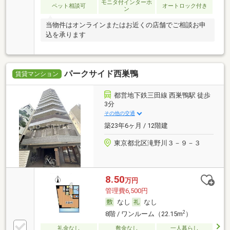
モニタ付インターホ
ペット相談可
オートロック付き
ン
当物件はオンラインまたはお近くの店舗でご相談お申
込を承ります
パークサイド西巣鴨
賃貸マンション
都営地下鉄三田線 西巣鴨駅 徒歩
3分
その他の交通
築23年6ヶ月 / 12階建
東京都北区滝野川３－９－３
8.50
万円
管理費6,500円
なし
なし
2
8階 / ワンルーム（22.15m
）
礼金なし
敷金なし
一人暮らし