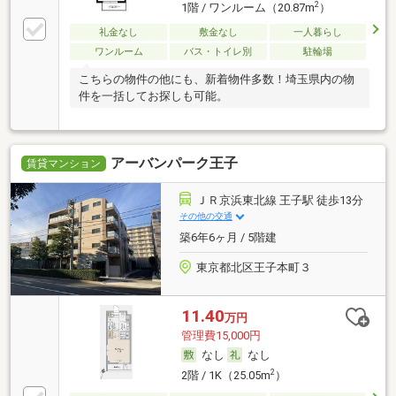
2
1階 / ワンルーム（20.87m
）
礼金なし
敷金なし
一人暮らし
ワンルーム
バス・トイレ別
駐輪場
こちらの物件の他にも、新着物件多数！埼玉県内の物
件を一括してお探しも可能。
アーバンパーク王子
賃貸マンション
ＪＲ京浜東北線 王子駅 徒歩13分
その他の交通
築6年6ヶ月 / 5階建
東京都北区王子本町３
11.40
万円
管理費15,000円
なし
なし
2
2階 / 1K（25.05m
）