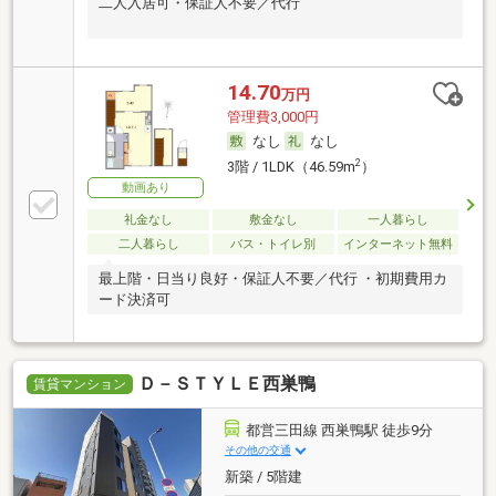
二人入居可・保証人不要／代行
14.70
万円
管理費3,000円
なし
なし
2
3階 / 1LDK（46.59m
）
動画あり
礼金なし
敷金なし
一人暮らし
二人暮らし
バス・トイレ別
インターネット無料
最上階・日当り良好・保証人不要／代行 ・初期費用カ
ード決済可
Ｄ－ＳＴＹＬＥ西巣鴨
賃貸マンション
都営三田線 西巣鴨駅 徒歩9分
その他の交通
新築 / 5階建