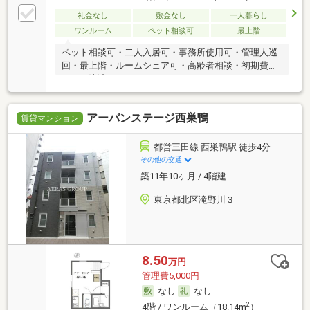
礼金なし
敷金なし
一人暮らし
ワンルーム
ペット相談可
最上階
ペット相談可・二人入居可・事務所使用可・管理人巡
回・最上階・ルームシェア可・高齢者相談・初期費用
カード決済可
アーバンステージ西巣鴨
賃貸マンション
都営三田線 西巣鴨駅 徒歩4分
その他の交通
築11年10ヶ月 / 4階建
東京都北区滝野川３
8.50
万円
管理費5,000円
なし
なし
2
4階 / ワンルーム（18.14m
）