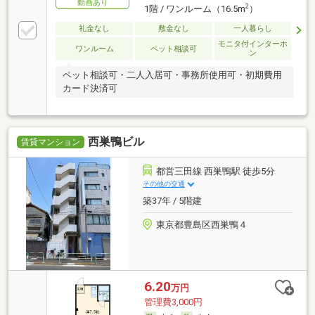
動画あり
2
1階 / ワンルーム（16.5m
）
礼金なし
敷金なし
一人暮らし
モニタ付インターホ
ワンルーム
ペット相談可
ン
ペット相談可・二人入居可・事務所使用可・初期費用
カード決済可
西巣鴨ビル
賃貸マンション
都営三田線 西巣鴨駅 徒歩5分
その他の交通
築37年 / 5階建
東京都豊島区西巣鴨４
6.20
万円
管理費3,000円