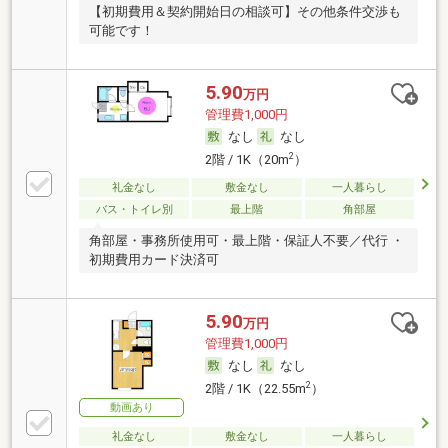
【初期費用＆契約開始日の相談可】その他条件交渉も
可能です！
5.90
万円
管理費1,000円
なし
なし
2
2階 / 1K（20m
）
礼金なし
敷金なし
一人暮らし
バス・トイレ別
最上階
角部屋
角部屋・事務所使用可・最上階・保証人不要／代行 ・
初期費用カード決済可
5.90
万円
管理費1,000円
なし
なし
2
2階 / 1K（22.55m
）
動画あり
礼金なし
敷金なし
一人暮らし