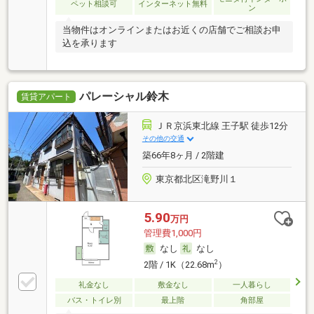
ペット相談可
インターネット無料
ン
当物件はオンラインまたはお近くの店舗でご相談お申
込を承ります
パレーシャル鈴木
賃貸アパート
ＪＲ京浜東北線 王子駅 徒歩12分
その他の交通
築66年8ヶ月 / 2階建
東京都北区滝野川１
5.90
万円
管理費1,000円
なし
なし
2
2階 / 1K（22.68m
）
礼金なし
敷金なし
一人暮らし
バス・トイレ別
最上階
角部屋