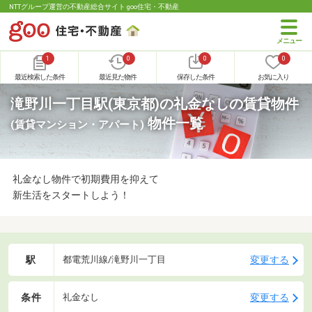
NTTグループ運営の不動産総合サイト goo住宅・不動産
1
0
0
0
最近検索した条件
最近見た物件
保存した条件
お気に入り
滝野川一丁目駅(東京都)の礼金なしの賃貸物件
物件一覧
(賃貸マンション・アパート)
礼金なし物件で初期費用を抑えて
新生活をスタートしよう！
駅
変更する
都電荒川線/滝野川一丁目
条件
変更する
礼金なし