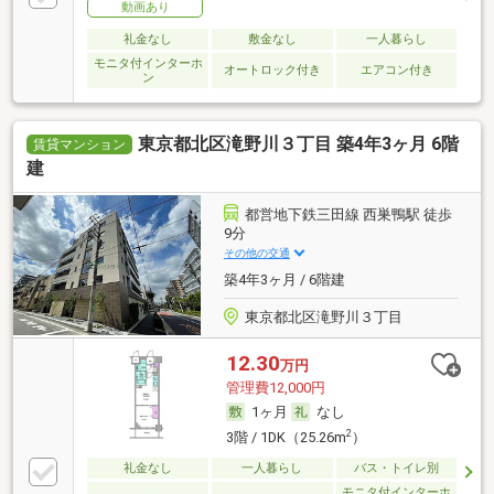
動画あり
礼金なし
敷金なし
一人暮らし
モニタ付インターホ
オートロック付き
エアコン付き
ン
東京都北区滝野川３丁目 築4年3ヶ月 6階
賃貸マンション
建
都営地下鉄三田線 西巣鴨駅 徒歩
9分
その他の交通
築4年3ヶ月 / 6階建
東京都北区滝野川３丁目
12.30
万円
管理費12,000円
1ヶ月
なし
2
3階 / 1DK（25.26m
）
礼金なし
一人暮らし
バス・トイレ別
モニタ付インターホ