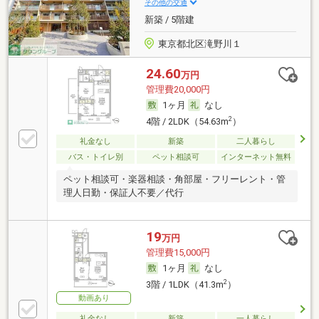
ス・駐輪場あり☆
その他の交通
新築 / 5階建
東京都北区滝野川１
24.60
万円
管理費20,000円
1ヶ月
なし
2
4階 / 2LDK（54.63m
）
礼金なし
新築
二人暮らし
バス・トイレ別
ペット相談可
インターネット無料
ペット相談可・楽器相談・角部屋・フリーレント・管
理人日勤・保証人不要／代行
19
万円
管理費15,000円
1ヶ月
なし
2
3階 / 1LDK（41.3m
）
動画あり
礼金なし
新築
一人暮らし