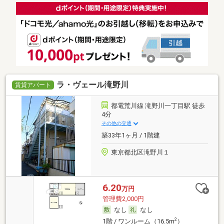
ラ・ヴェール滝野川
賃貸アパート
都電荒川線 滝野川一丁目駅 徒歩
4分
その他の交通
築33年1ヶ月 / 1階建
東京都北区滝野川１
6.20
万円
管理費2,000円
なし
なし
2
1階 / ワンルーム（16.5m
）