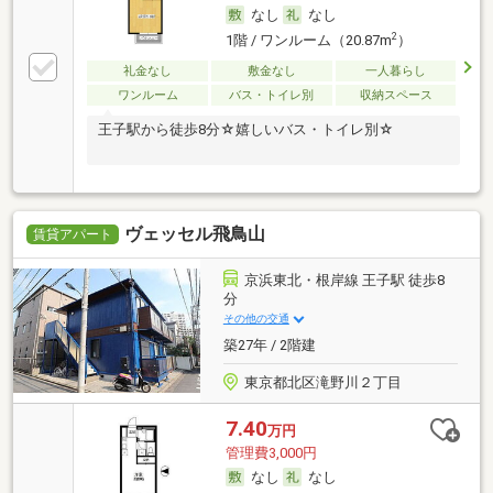
なし
なし
2
1階 / ワンルーム（20.87m
）
礼金なし
敷金なし
一人暮らし
ワンルーム
バス・トイレ別
収納スペース
王子駅から徒歩8分☆嬉しいバス・トイレ別☆
ヴェッセル飛鳥山
賃貸アパート
京浜東北・根岸線 王子駅 徒歩8
分
その他の交通
築27年 / 2階建
東京都北区滝野川２丁目
7.40
万円
管理費3,000円
なし
なし