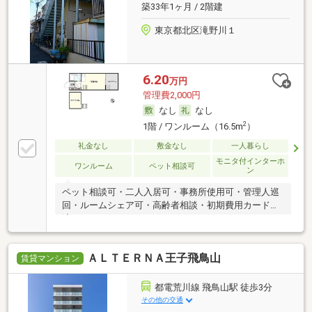
築33年1ヶ月 / 2階建
東京都北区滝野川１
6.20
万円
管理費2,000円
なし
なし
2
1階 / ワンルーム（16.5m
）
礼金なし
敷金なし
一人暮らし
モニタ付インターホ
ワンルーム
ペット相談可
ン
ペット相談可・二人入居可・事務所使用可・管理人巡
回・ルームシェア可・高齢者相談・初期費用カード決
済可
ＡＬＴＥＲＮＡ王子飛鳥山
賃貸マンション
都電荒川線 飛鳥山駅 徒歩3分
その他の交通