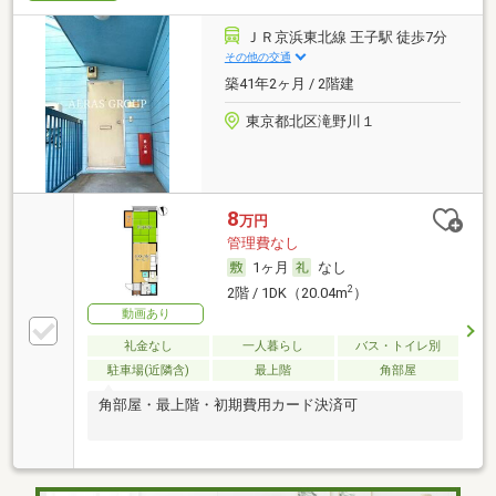
ＪＲ京浜東北線 王子駅 徒歩7分
その他の交通
築41年2ヶ月 / 2階建
東京都北区滝野川１
8
万円
管理費なし
1ヶ月
なし
2
2階 / 1DK（20.04m
）
動画あり
礼金なし
一人暮らし
バス・トイレ別
駐車場(近隣含)
最上階
角部屋
角部屋・最上階・初期費用カード決済可