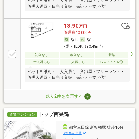
ペット相談可・二人入居可・角部屋・フリーレント・
管理人巡回・日当り良好・保証人不要／代行
13.90
万円
管理費10,000円
なし
なし
2
4階 / 1LDK（30.48m
）
礼金なし
敷金なし
新築
一人暮らし
二人暮らし
バス・トイレ別
ペット相談可・二人入居可・角部屋・フリーレント・
管理人巡回・日当り良好・保証人不要／代行
残り2件を表示する
トップ西巣鴨
賃貸マンション
都営三田線 新板橋駅 徒歩10分
その他の交通