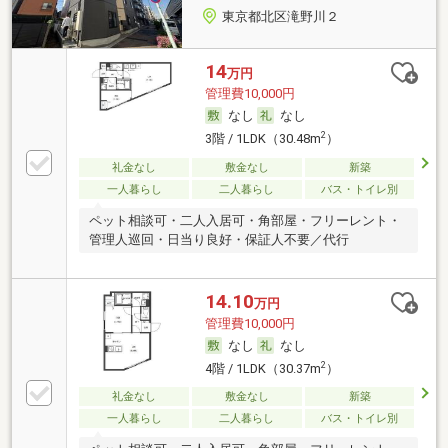
東京都北区滝野川２
14
万円
管理費10,000円
なし
なし
2
3階 / 1LDK（30.48m
）
礼金なし
敷金なし
新築
一人暮らし
二人暮らし
バス・トイレ別
ペット相談可・二人入居可・角部屋・フリーレント・
管理人巡回・日当り良好・保証人不要／代行
14.10
万円
管理費10,000円
なし
なし
2
4階 / 1LDK（30.37m
）
礼金なし
敷金なし
新築
一人暮らし
二人暮らし
バス・トイレ別