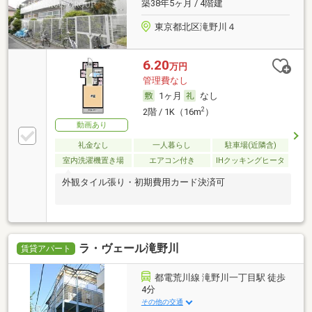
築38年5ヶ月 / 4階建
東京都北区滝野川４
6.20
万円
管理費なし
1ヶ月
なし
2
2階 / 1K（16m
）
動画あり
礼金なし
一人暮らし
駐車場(近隣含)
室内洗濯機置き場
エアコン付き
IHクッキングヒータ
外観タイル張り・初期費用カード決済可
ラ・ヴェール滝野川
賃貸アパート
都電荒川線 滝野川一丁目駅 徒歩
4分
その他の交通