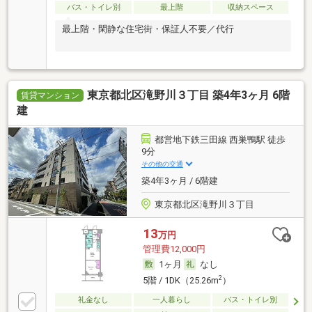
バス・トイレ別
最上階
収納スペース
最上階・閑静な住宅街・保証人不要／代行
東京都北区滝野川３丁目 築4年3ヶ月 6階
賃貸マンション
建
都営地下鉄三田線 西巣鴨駅 徒歩
9分
その他の交通
築4年3ヶ月 / 6階建
東京都北区滝野川３丁目
13
万円
管理費12,000円
1ヶ月
なし
2
5階 / 1DK（25.26m
）
礼金なし
一人暮らし
バス・トイレ別