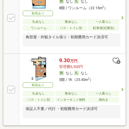
なし
なし
2
8階 / ワンルーム（22.15m
）
動画あり
礼金なし
敷金なし
一人暮らし
ワンルーム
バス・トイレ別
駐車場(近隣含)
角部屋・外観タイル張り・初期費用カード決済可
9.30
万円
管理費6,500円
なし
なし
2
5階 / 1K（25.45m
）
動画あり
礼金なし
敷金なし
一人暮らし
バス・トイレ別
インターネット無料
南向き
保証人不要／代行 ・初期費用カード決済可