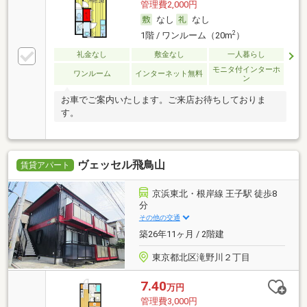
管理費2,000円
なし
なし
2
1階 / ワンルーム（20m
）
礼金なし
敷金なし
一人暮らし
モニタ付インターホ
ワンルーム
インターネット無料
ン
お車でご案内いたします。ご来店お待ちしておりま
す。
ヴェッセル飛鳥山
賃貸アパート
京浜東北・根岸線 王子駅 徒歩8
分
その他の交通
築26年11ヶ月 / 2階建
東京都北区滝野川２丁目
7.40
万円
管理費3,000円