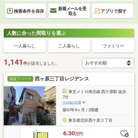
新着メールを受
検索条件を保存
アプリで探す
取る
人数に合った間取りを選ぶ
一人暮らし
二人暮らし
ファミリー
1,141
件
が該当しました。
西ヶ原三丁目レジデンス
賃貸アパート
東京メトロ南北線 西ケ原駅 徒歩
7分
その他の交通
築67年9ヶ月 / 2階建
東京都北区西ケ原３丁目
6.30
万円