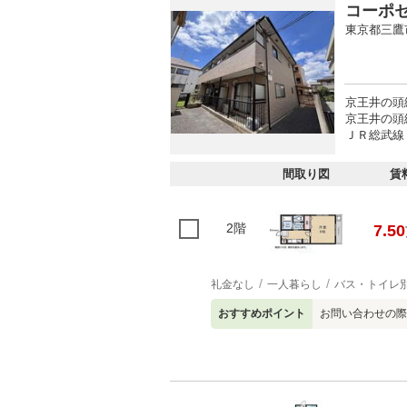
コーポ
東京都三鷹
京王井の頭線
京王井の頭
ＪＲ総武線 
間取り図
賃
2階
7.50
礼金なし
一人暮らし
バス・トイレ
おすすめポイント
お問い合わせの際