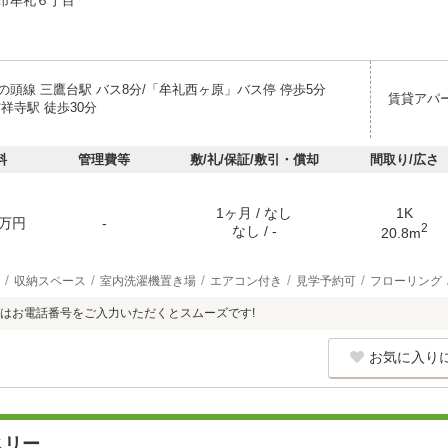
市牟礼６丁目
の頭線 三鷹台駅 バス8分/「牟礼西ヶ原」バス停 停歩5分
賃貸アパ
祥寺駅 徒歩30分
料
管理費等
敷/礼/保証/敷引・償却
間取り/広さ
1ヶ月 / なし
1K
万円
-
2
なし / -
20.8m
収納スペース
室内洗濯機置き場
エアコン付き
見学予約可
フローリング
はお電話番号をご入力いただくとスムーズです!
お気に入り
スリー