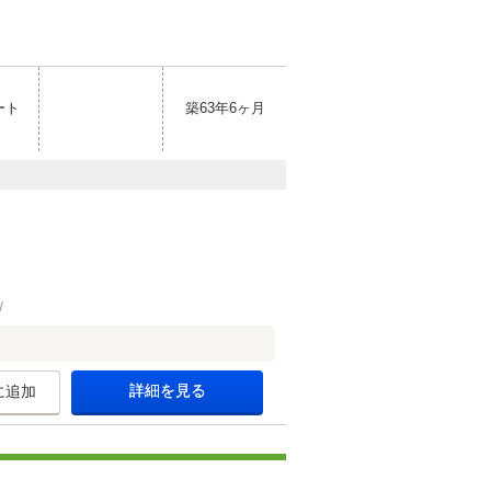
ート
築63年6ヶ月
詳細を見る
に追加