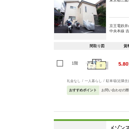
東京都三鷹
京王電鉄井
中央本線 吉
間取り図
賃
1階
5.80
礼金なし
一人暮らし
駐車場(近隣含)
おすすめポイント
お問い合わせの際
メゾン