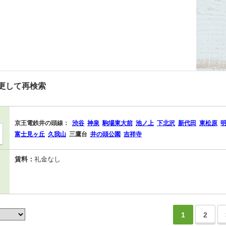
更して再検索
京王電鉄井の頭線：
渋谷
神泉
駒場東大前
池ノ上
下北沢
新代田
東松原
富士見ヶ丘
久我山
三鷹台
井の頭公園
吉祥寺
賃料：
礼金なし
1
2