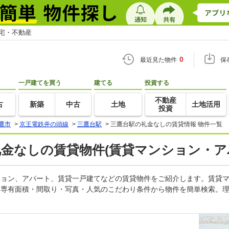
住宅・不動産
0
最近見た物件
保
一戸建てを買う
建てる
投資する
不動産
古
新築
中古
土地
土地活用
投資
鷹市
>
京王電鉄井の頭線
>
三鷹台駅
>
三鷹台駅の礼金なしの賃貸情報 物件一覧
礼金なしの賃貸物件(賃貸マンション・ア
ンション、アパート、賃貸一戸建てなどの賃貸物件をご紹介します。賃貸
・専有面積・間取り・写真・人気のこだわり条件から物件を簡単検索。理