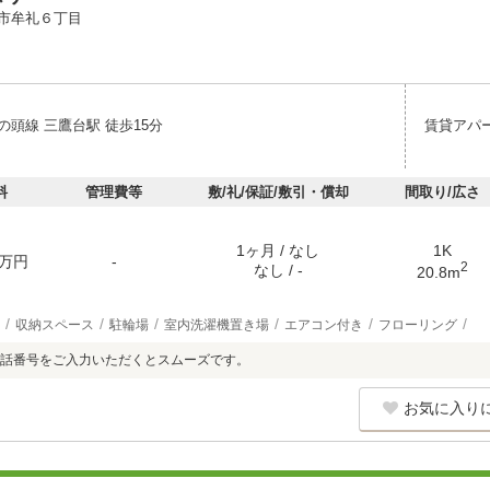
市牟礼６丁目
の頭線 三鷹台駅 徒歩15分
賃貸アパ
料
管理費等
敷/礼/保証/敷引・償却
間取り/広さ
1ヶ月 / なし
1K
万円
-
2
なし / -
20.8m
収納スペース
駐輪場
室内洗濯機置き場
エアコン付き
フローリング
話番号をご入力いただくとスムーズです。
お気に入り