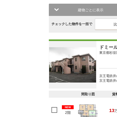
建物ごとに表示
チェックした物件を一括で
ドミー
東京都杉並
京王電鉄井
京王電鉄井
間取り図
賃
NEW
13
2階