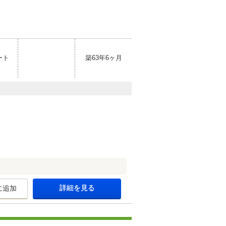
ート
築63年6ヶ月
詳細を見る
に追加