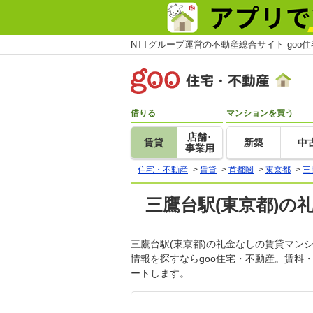
NTTグループ運営の不動産総合サイト goo
借りる
マンションを買う
店舗･
賃貸
新築
中
事業用
住宅・不動産
>
賃貸
>
首都圏
>
東京都
>
三
三鷹台駅(東京都)の
三鷹台駅(東京都)の礼金なしの賃貸マ
情報を探すならgoo住宅・不動産。賃料
ートします。