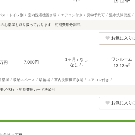
- / -
15.12m
バス・トイレ別
室内洗濯機置き場
エアコン付き
見学予約可
温水洗浄便座
円のお部屋も取り扱っております．初期費用分割可。
お気に入り
ワンルーム
1ヶ月 / なし
7,000円
万円
2
なし / -
13.13m
角部屋
収納スペース
駐輪場
室内洗濯機置き場
エアコン付き
要／代行 ・初期費用カード決済可
お気に入り
３