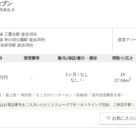
セブン
市牟礼６
 三鷹台駅 徒歩16分
線 井の頭公園駅 徒歩20分
賃貸アパ
吉祥寺駅 徒歩28分
料
管理費等
敷/礼/保証/敷引・償却
間取り/広さ
1ヶ月 / なし
1K
万円
-
2
なし / -
27.54m
別
最上階
角部屋
モニタ付インターホン
駐輪場
室内洗濯機置き場
はお電話番号をご入力いただくとスムーズです！オンラインで完結、ご来店不要！
お気に入り