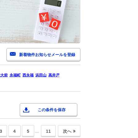
明大前
永福町
西永福
浜田山
高井戸
この条件を保存
3
4
5
11
次へ
…