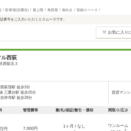
別
駐車場(近隣含)
最上階
角部屋
南向き
収納スペース
話番号をご入力いただくとスムーズです。
お気に入り
フル西荻
区西荻北３
 西荻窪駅 徒歩3分
 三鷹台駅 徒歩25分
賃貸マンシ
吉祥寺駅 徒歩28分
料
管理費等
敷/礼/保証/敷引・償却
間取り/広さ
ワンルーム
1ヶ月 / なし
7,000円
万円
2