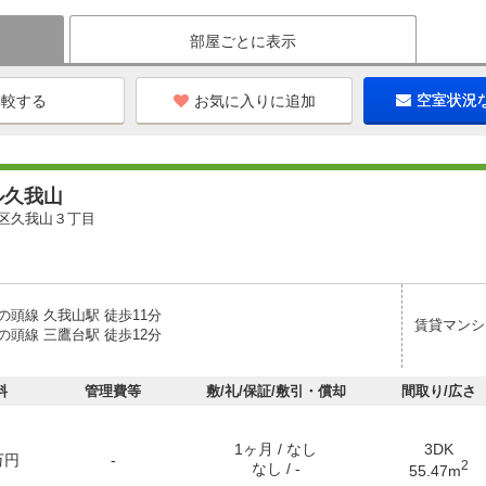
部屋ごとに表示
お気に入りに追加
空室状況
ル久我山
区久我山３丁目
の頭線 久我山駅 徒歩11分
賃貸マンシ
の頭線 三鷹台駅 徒歩12分
料
管理費等
敷/礼/保証/敷引・償却
間取り/広さ
1ヶ月 / なし
3DK
万円
-
2
なし / -
55.47m