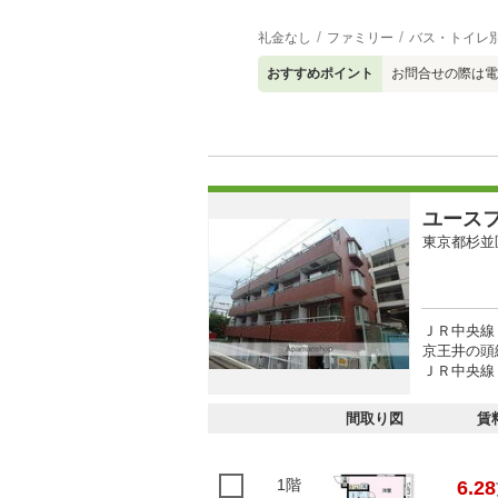
礼金なし
ファミリー
バス・トイレ
おすすめポイント
お問合せの際は電
ユース
東京都杉並
ＪＲ中央線
京王井の頭線
ＪＲ中央線 
間取り図
賃
1階
6.28