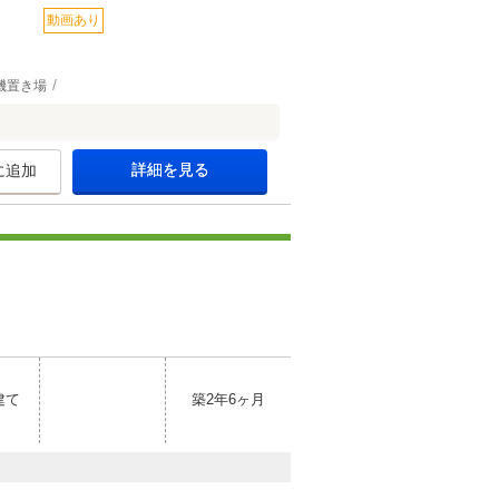
動画あり
機置き場
詳細を見る
に追加
建て
築2年6ヶ月