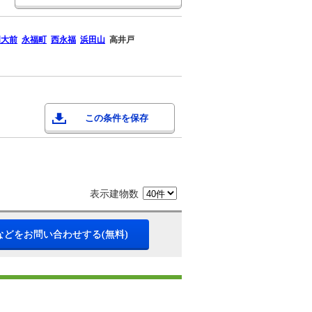
明大前
永福町
西永福
浜田山
高井戸
この条件を保存
表示建物数
などをお問い合わせする(無料)