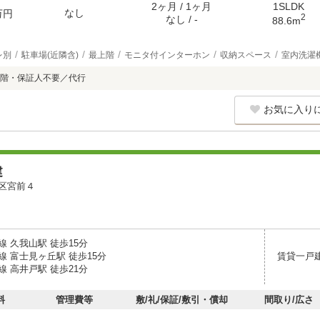
2ヶ月 / 1ヶ月
1SLDK
なし
万円
2
なし / -
88.6m
レ別
駐車場(近隣含)
最上階
モニタ付インターホン
収納スペース
室内洗濯
階・保証人不要／代行
お気に入り
建
区宮前４
 久我山駅 徒歩15分
線 富士見ヶ丘駅 徒歩15分
賃貸一戸
 高井戸駅 徒歩21分
料
管理費等
敷/礼/保証/敷引・償却
間取り/広さ