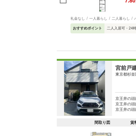
7.80
礼金なし
一人暮らし
二人暮らし
おすすめポイント
二人入居可・24
宮前戸
東京都杉並
京王井の頭線
京王井の頭
京王井の頭線
間取り図
賃