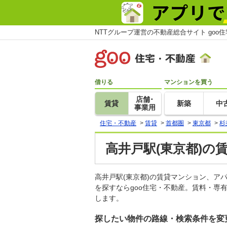
NTTグループ運営の不動産総合サイト goo
借りる
マンションを買う
店舗･
賃貸
新築
中
事業用
住宅・不動産
>
賃貸
>
首都圏
>
東京都
>
杉
高井戸駅(東京都)の
高井戸駅(東京都)の賃貸マンション、
を探すならgoo住宅・不動産。賃料・専
します。
探したい物件の路線・検索条件を変