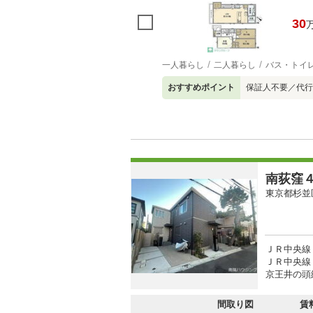
30
一人暮らし
二人暮らし
バス・トイ
おすすめポイント
保証人不要／代行
南荻窪
東京都杉並
ＪＲ中央線 
ＪＲ中央線 
京王井の頭線
間取り図
賃