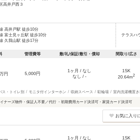
区高井戸西３
 高井戸駅 徒歩10分
線 富士見ヶ丘駅 徒歩10分
テラスハ
 久我山駅 徒歩17分
料
管理費等
敷/礼/保証/敷引・償却
間取り/広さ
1ヶ月 / なし
1SK
5,000円
万円
2
なし / -
20.64m
バス・トイレ別
モニタ付インターホン
収納スペース
駐輪場
室内洗濯機置き
イナーズ物件・保証人不要／代行 ・初期費用カード決済可・家賃カード決済可
お気に入り
1ヶ月 / なし
1SK