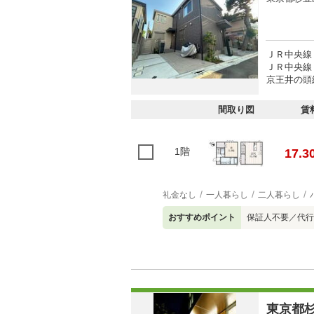
ＪＲ中央線 
ＪＲ中央線 
京王井の頭線
間取り図
賃
1階
17.3
礼金なし
一人暮らし
二人暮らし
おすすめポイント
保証人不要／代行
東京都杉