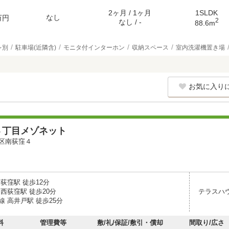
2ヶ月 / 1ヶ月
1SLDK
なし
万円
2
なし / -
88.6m
レ別
駐車場(近隣含)
モニタ付インターホン
収納スペース
室内洗濯機置き場
お気に入り
４丁目メゾネット
区南荻窪４
荻窪駅 徒歩12分
西荻窪駅 徒歩20分
テラスハ
 高井戸駅 徒歩25分
料
管理費等
敷/礼/保証/敷引・償却
間取り/広さ