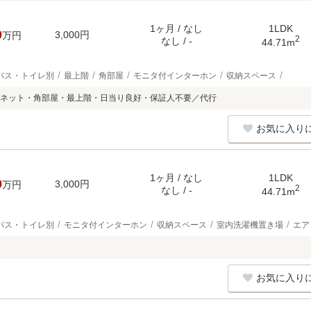
1ヶ月 / なし
1LDK
0
3,000円
万円
2
なし / -
44.71m
バス・トイレ別
最上階
角部屋
モニタ付インターホン
収納スペース
ネット・角部屋・最上階・日当り良好・保証人不要／代行
お気に入り
1ヶ月 / なし
1LDK
0
3,000円
万円
2
なし / -
44.71m
バス・トイレ別
モニタ付インターホン
収納スペース
室内洗濯機置き場
エア
お気に入り