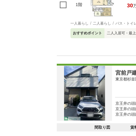
1階
30
一人暮らし
二人暮らし
バス・トイ
おすすめポイント
二人入居可・最上
宮前戸
東京都杉並
京王井の頭線
京王井の頭
京王井の頭線
間取り図
賃