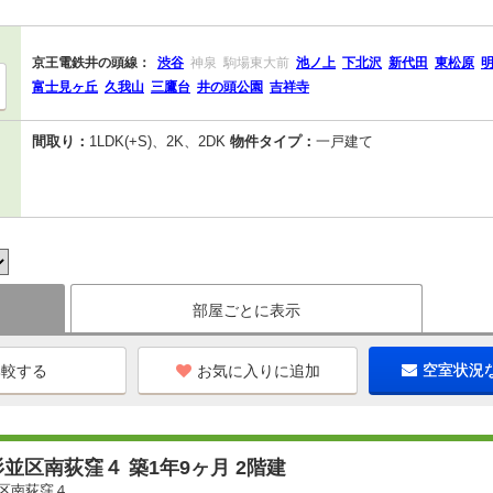
京王電鉄井の頭線：
渋谷
神泉
駒場東大前
池ノ上
下北沢
新代田
東松原
富士見ヶ丘
久我山
三鷹台
井の頭公園
吉祥寺
間取り：
1LDK(+S)、2K、2DK
物件タイプ：
一戸建て
部屋ごとに表示
お気に入りに追加
空室状況
並区南荻窪４ 築1年9ヶ月 2階建
区南荻窪４