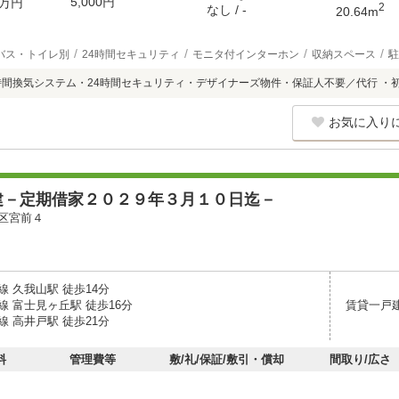
5,000円
万円
2
なし / -
20.64m
バス・トイレ別
24時間セキュリティ
モニタ付インターホン
収納スペース
駐
時間換気システム・24時間セキュリティ・デザイナーズ物件・保証人不要／代行 ・
お気に入り
建－定期借家２０２９年３月１０日迄－
区宮前４
 久我山駅 徒歩14分
線 富士見ヶ丘駅 徒歩16分
賃貸一戸
 高井戸駅 徒歩21分
料
管理費等
敷/礼/保証/敷引・償却
間取り/広さ