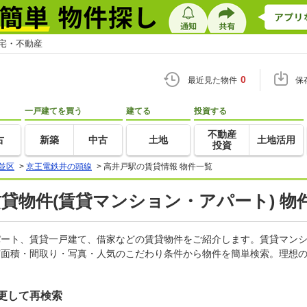
住宅・不動産
0
最近見た物件
保
一戸建てを買う
建てる
投資する
不動産
古
新築
中古
土地
土地活用
投資
並区
>
京王電鉄井の頭線
>
高井戸駅の賃貸情報 物件一覧
賃貸物件(賃貸マンション・アパート) 物
アパート、賃貸一戸建て、借家などの賃貸物件をご紹介します。賃貸マン
有面積・間取り・写真・人気のこだわり条件から物件を簡単検索。理想の
更して再検索