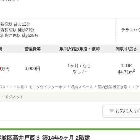
荻窪駅 徒歩12分
西荻窪駅 徒歩21分
テラスハ
 高井戸駅 徒歩25分
料
管理費等
敷/礼/保証/敷引・償却
間取り/広さ
1ヶ月 / なし
1LDK
0
3,000円
万円
2
なし / -
44.71m
バス・トイレ別
モニタ付インターホン
収納スペース
室内洗濯機置き場
エア
 ・メゾネット
お気に入り
並区高井戸西３ 築14年9ヶ月 2階建