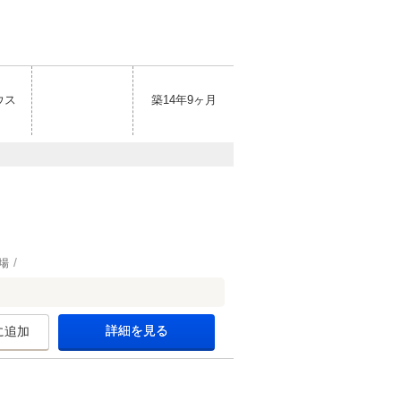
ウス
築14年9ヶ月
場
詳細を見る
に追加