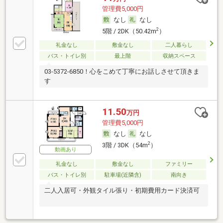
管理費5,000円
なし
なし
2
5階 / 2DK（50.42m
）
礼金なし
敷金なし
二人暮らし
バス・トイレ別
最上階
収納スペース
03-5372-6850！心をこめて丁寧にお話しさせて頂きま
す
11.50
万円
管理費5,000円
なし
なし
2
3階 / 3DK（54m
）
動画あり
礼金なし
敷金なし
ファミリー
バス・トイレ別
駐車場(近隣含)
南向き
二人入居可・外観タイル張り・初期費用カード決済可