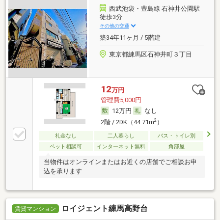
西武池袋・豊島線 石神井公園駅
徒歩3分
その他の交通
築34年11ヶ月 / 5階建
東京都練馬区石神井町３丁目
12
万円
管理費5,000円
12万円
なし
2
2階 / 2DK（44.71m
）
礼金なし
二人暮らし
バス・トイレ別
ペット相談可
インターネット無料
角部屋
当物件はオンラインまたはお近くの店舗でご相談お申
込を承ります
ロイジェント練馬高野台
賃貸マンション