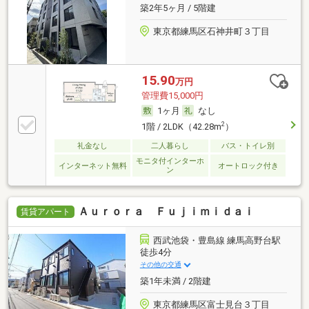
築2年5ヶ月 / 5階建
東京都練馬区石神井町３丁目
15.90
万円
管理費15,000円
1ヶ月
なし
2
1階 / 2LDK（42.28m
）
礼金なし
二人暮らし
バス・トイレ別
モニタ付インターホ
インターネット無料
オートロック付き
ン
Ａｕｒｏｒａ Ｆｕｊｉｍｉｄａｉ
賃貸アパート
西武池袋・豊島線 練馬高野台駅
徒歩4分
その他の交通
築1年未満 / 2階建
東京都練馬区富士見台３丁目