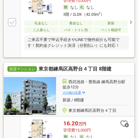
管理費15,000円
なし
なし
2
3階 / 2LDK（42.05m
）
礼金なし
敷金なし
新築
二人暮らし
バス・トイレ別
ペット相談可
ご来店不要で申込手続きやLINEで物件紹介も可能で
す！契約金クレジット決済（分割払い）にも対応！
東京都練馬区高野台４丁目 8階建
賃貸マンション
西武池袋・豊島線 練馬高野台駅
徒歩12分
その他の交通
新築 / 8階建
東京都練馬区高野台４丁目
16.20
万円
管理費15,000円
なし
なし