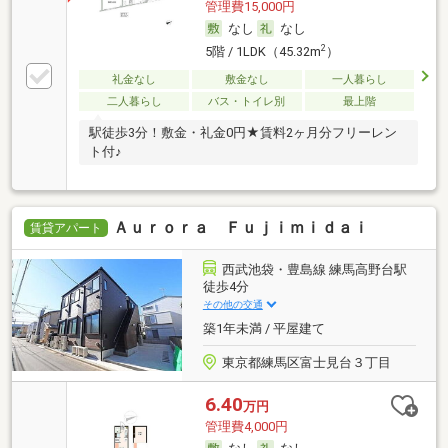
管理費15,000円
なし
なし
2
5階 / 1LDK（45.32m
）
礼金なし
敷金なし
一人暮らし
二人暮らし
バス・トイレ別
最上階
駅徒歩3分！敷金・礼金0円★賃料2ヶ月分フリーレン
ト付♪
Ａｕｒｏｒａ Ｆｕｊｉｍｉｄａｉ
賃貸アパート
西武池袋・豊島線 練馬高野台駅
徒歩4分
その他の交通
築1年未満 / 平屋建て
東京都練馬区富士見台３丁目
6.40
万円
管理費4,000円