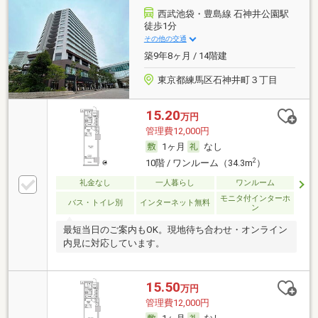
西武池袋・豊島線 石神井公園駅
徒歩1分
その他の交通
築9年8ヶ月 / 14階建
東京都練馬区石神井町３丁目
15.20
万円
管理費12,000円
1ヶ月
なし
2
10階 / ワンルーム（34.3m
）
礼金なし
一人暮らし
ワンルーム
モニタ付インターホ
バス・トイレ別
インターネット無料
ン
最短当日のご案内もOK。現地待ち合わせ・オンライン
内見に対応しています。
15.50
万円
管理費12,000円