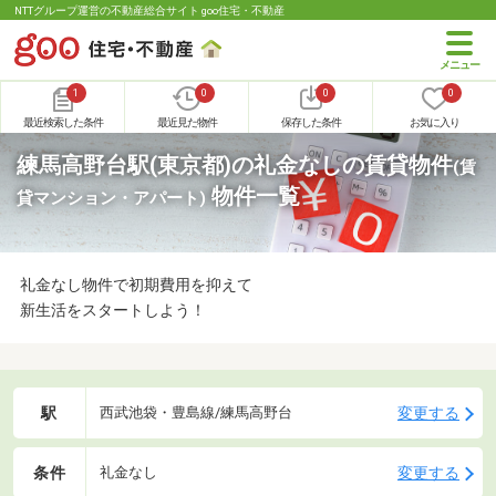
NTTグループ運営の不動産総合サイト goo住宅・不動産
1
0
0
0
最近検索した条件
最近見た物件
保存した条件
お気に入り
練馬高野台駅(東京都)の礼金なしの賃貸物件
(賃
物件一覧
貸マンション・アパート)
礼金なし物件で初期費用を抑えて
新生活をスタートしよう！
駅
変更する
西武池袋・豊島線/練馬高野台
条件
変更する
礼金なし