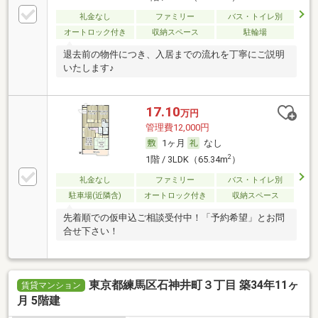
礼金なし
ファミリー
バス・トイレ別
オートロック付き
収納スペース
駐輪場
退去前の物件につき、入居までの流れを丁寧にご説明
いたします♪
17.10
万円
管理費12,000円
1ヶ月
なし
2
1階 / 3LDK（65.34m
）
礼金なし
ファミリー
バス・トイレ別
駐車場(近隣含)
オートロック付き
収納スペース
先着順での仮申込ご相談受付中！「予約希望」とお問
合せ下さい！
東京都練馬区石神井町３丁目 築34年11ヶ
賃貸マンション
月 5階建