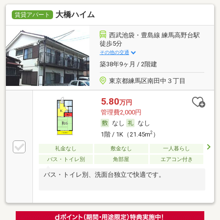
大橋ハイム
賃貸アパート
西武池袋・豊島線 練馬高野台駅
徒歩5分
その他の交通
築38年9ヶ月 / 2階建
東京都練馬区南田中３丁目
5.80
万円
管理費2,000円
なし
なし
2
1階 / 1K（21.45m
）
礼金なし
敷金なし
一人暮らし
バス・トイレ別
角部屋
エアコン付き
バス・トイレ別、洗面台独立で快適です。