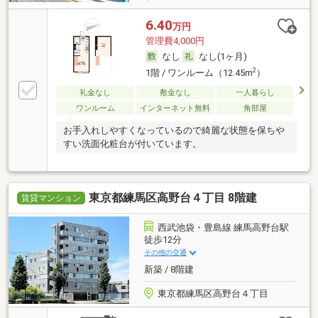
6.40
万円
管理費4,000円
なし
なし(1ヶ月)
2
1階 / ワンルーム（12.45m
）
礼金なし
敷金なし
一人暮らし
ワンルーム
インターネット無料
角部屋
お手入れしやすくなっているので綺麗な状態を保ちや
すい洗面化粧台が付いています。
東京都練馬区高野台４丁目 8階建
賃貸マンション
西武池袋・豊島線 練馬高野台駅
徒歩12分
その他の交通
新築 / 8階建
東京都練馬区高野台４丁目