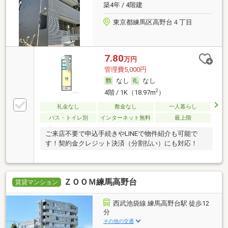
築4年 / 4階建
東京都練馬区高野台４丁目
7.80
万円
管理費5,000円
なし
なし
2
4階 / 1K（18.97m
）
礼金なし
敷金なし
一人暮らし
バス・トイレ別
インターネット無料
最上階
ご来店不要で申込手続きやLINEで物件紹介も可能で
す！契約金クレジット決済（分割払い）にも対応！
ＺＯＯＭ練馬高野台
賃貸マンション
西武池袋線 練馬高野台駅 徒歩12
分
その他の交通