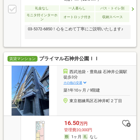
礼金なし
一人暮らし
バス・トイレ別
モニタ付インターホ
オートロック付き
収納スペース
ン
03-5372-6850！心をこめて丁寧にご説明いたします♪
プライマル石神井公園ＩＩ
賃貸マンション
西武池袋・豊島線 石神井公園駅
徒歩3分
その他の交通
築1年10ヶ月 / 9階建
東京都練馬区石神井町２丁目
16.50
万円
管理費20,000円
1ヶ月
なし