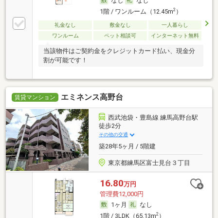
なし
なし
2
1階 / ワンルーム（12.45m
）
礼金なし
敷金なし
一人暮らし
ワンルーム
ペット相談可
インターネット無料
当該物件はご契約金をクレジットカード払い、現金分
割が可能です！
エミネンス高野台
賃貸マンション
西武池袋・豊島線 練馬高野台駅
徒歩2分
その他の交通
築28年5ヶ月 / 5階建
東京都練馬区富士見台３丁目
16.80
万円
管理費12,000円
1ヶ月
なし
2
1階 / 3LDK（65.13m
）