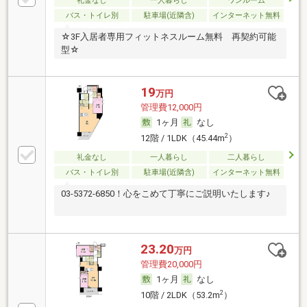
礼金なし
一人暮らし
ワンルーム
バス・トイレ別
駐車場(近隣含)
インターネット無料
☆3F入居者専用フィットネスルーム無料 再契約可能
型☆
19
万円
管理費12,000円
1ヶ月
なし
2
12階 / 1LDK（45.44m
）
礼金なし
一人暮らし
二人暮らし
バス・トイレ別
駐車場(近隣含)
インターネット無料
03-5372-6850！心をこめて丁寧にご説明いたします♪
23.20
万円
管理費20,000円
1ヶ月
なし
2
10階 / 2LDK（53.2m
）