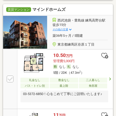
マインドホームズ
賃貸マンション
西武池袋・豊島線 練馬高野台駅
徒歩15分
その他の交通
築36年5ヶ月 / 5階建
東京都練馬区谷原１丁目
10.50
万円
管理費5,000円
なし
なし
2
5階 / 2DK（47.3m
）
礼金なし
敷金なし
二人暮らし
バス・トイレ別
最上階
角部屋
03-5372-6850！心をこめて丁寧にご説明いたします♪
11
万円