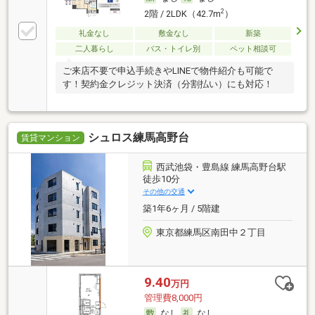
2
2階 / 2LDK（42.7m
）
礼金なし
敷金なし
新築
二人暮らし
バス・トイレ別
ペット相談可
ご来店不要で申込手続きやLINEで物件紹介も可能で
す！契約金クレジット決済（分割払い）にも対応！
シュロス練馬高野台
賃貸マンション
西武池袋・豊島線 練馬高野台駅
徒歩10分
その他の交通
築1年6ヶ月 / 5階建
東京都練馬区南田中２丁目
9.40
万円
管理費8,000円
なし
なし