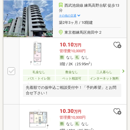
西武池袋線 練馬高野台駅 徒歩13
分
その他の交通
築2年3ヶ月 / 10階建
東京都練馬区南田中２
10.10
万円
管理費10,000円
なし
なし
2
3階 / 2K（25.95m
）
礼金なし
敷金なし
二人暮らし
バス・トイレ別
ペット相談可
インターネット無料
先着順での仮申込ご相談受付中！「予約希望」とお問
合せ下さい！
10.30
万円
管理費10,000円
なし
なし
2