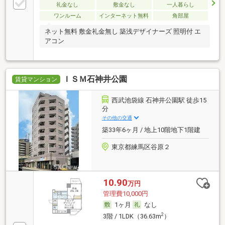
礼金なし
敷金なし
一人暮らし
ワンルーム
インターネット無料
角部屋
ネット無料 敷金礼金無し 築浅デザイナーズ 照明付 エ
アコン
ＩＳＭ石神井公園
賃貸マンション
西武池袋線 石神井公園駅 徒歩15
分
その他の交通
築33年6ヶ月 / 地上10階地下1階建
東京都練馬区谷原２
10.90
万円
管理費10,000円
1ヶ月
なし
2
3階 / 1LDK（36.63m
）