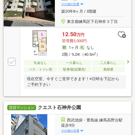
その他の交通
築20年8ヶ月 / 3階建
東京都練馬区下石神井３丁目
12.50
万円
管理費3,000円
1ヶ月
なし
2
2階 / 1LDK（40.5m
）
礼金なし
一人暮らし
二人暮らし
バス・トイレ別
駐車場(近隣含)
角部屋
現在空室、今すぐご見学できます！※日時を下記から
ご予約下さい
クエスト石神井公園
賃貸マンション
西武池袋・豊島線 練馬高野台駅
徒歩9分
その他の交通