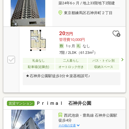
築24年6ヶ月 / 地上33階地下2階建
東京都練馬区石神井町２丁目
20
万円
管理費10,000円
1ヶ月
なし
2
7階 / 2LDK（61.23m
）
礼金なし
二人暮らし
バス・トイレ別
駐車場(近隣含)
オートロック付き
収納スペース
★石神井公園駅徒歩3分☆楽器相談可♪
Ｐｒｉｍａｌ 石神井公園
賃貸マンション
西武池袋・豊島線 石神井公園駅
徒歩4分
その他の交通