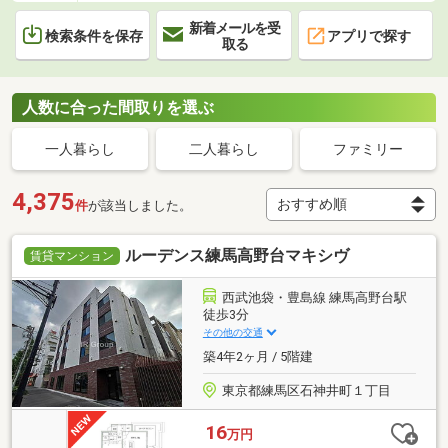
新着メールを受
検索条件を保存
アプリで探す
取る
人数に合った間取りを選ぶ
一人暮らし
二人暮らし
ファミリー
4,375
件
が該当しました。
ルーデンス練馬高野台マキシヴ
賃貸マンション
西武池袋・豊島線 練馬高野台駅
徒歩3分
その他の交通
築4年2ヶ月 / 5階建
東京都練馬区石神井町１丁目
16
万円