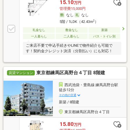
15.10
万円
管理費15,000円
なし
なし
2
5階 / 1LDK（42.43m
）
礼金なし
敷金なし
新築
一人暮らし
二人暮らし
バス・トイレ別
ご来店不要で申込手続きやLINEで物件紹介も可能で
す！契約金クレジット決済（分割払い）にも対応！
東京都練馬区高野台４丁目 8階建
賃貸マンション
西武池袋・豊島線 練馬高野台駅
徒歩12分
その他の交通
新築 / 8階建
東京都練馬区高野台４丁目
15.80
万円