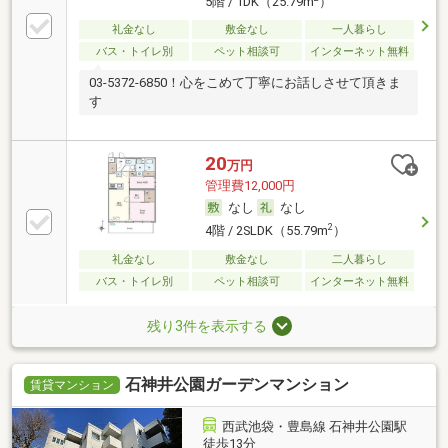
5階 / 1DK（25.79m
）
礼金なし
敷金なし
一人暮らし
バス・トイレ別
ペット相談可
インターネット無料
03-5372-6850！心をこめて丁寧にお話しさせて頂きま
す
20
万円
管理費12,000円
なし
なし
2
4階 / 2SLDK（55.79m
）
礼金なし
敷金なし
二人暮らし
バス・トイレ別
ペット相談可
インターネット無料
残り3件を表示する
石神井公園ガーデンマンション
賃貸マンション
西武池袋・豊島線 石神井公園駅
徒歩13分