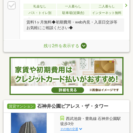
礼金なし
一人暮らし
二人暮らし
バス・トイレ別
駐車場(近隣含)
インターネット無料
賃料1ヶ月無料◆初期費用・web内見・入居日交渉等
お気軽にご相談ください◆
残り2件を表示する
石神井公園ピアレス・ザ・タワー
賃貸マンション
西武池袋・豊島線 石神井公園駅
徒歩3分
その他の交通