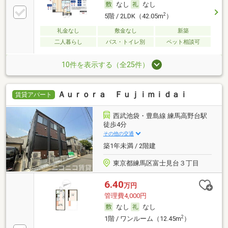
なし
なし
2
5階 / 2LDK（42.05m
）
礼金なし
敷金なし
新築
二人暮らし
バス・トイレ別
ペット相談可
10件を表示する（全25件）
Ａｕｒｏｒａ Ｆｕｊｉｍｉｄａｉ
賃貸アパート
西武池袋・豊島線 練馬高野台駅
徒歩4分
その他の交通
築1年未満 / 2階建
東京都練馬区富士見台３丁目
6.40
万円
管理費4,000円
なし
なし
2
1階 / ワンルーム（12.45m
）