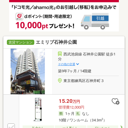
エミリブ石神井公園
賃貸マンション
西武池袋線 石神井公園駅 徒歩1
分
その他の交通
築9年7ヶ月 / 14階建
東京都練馬区石神井町３
15.20
万円
管理費12,000円
1ヶ月
なし
2
10階 / ワンルーム（34.3m
）