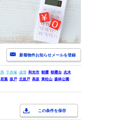
練馬
下赤塚
成増
和光市
朝霞
朝霞台
志木
若葉
坂戸
北坂戸
高坂
東松山
森林公園
この条件を保存