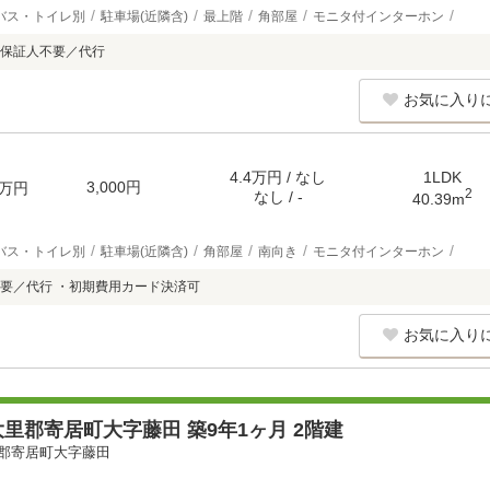
バス・トイレ別
駐車場(近隣含)
最上階
角部屋
モニタ付インターホン
保証人不要／代行
お気に入り
4.4万円 / なし
1LDK
3,000円
万円
2
なし / -
40.39m
バス・トイレ別
駐車場(近隣含)
角部屋
南向き
モニタ付インターホン
要／代行 ・初期費用カード決済可
お気に入り
里郡寄居町大字藤田 築9年1ヶ月 2階建
郡寄居町大字藤田