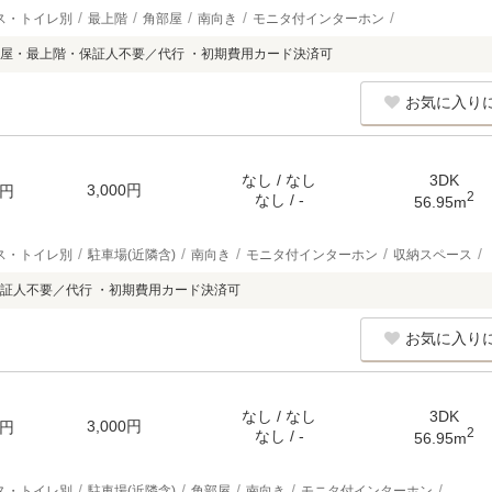
ス・トイレ別
最上階
角部屋
南向き
モニタ付インターホン
屋・最上階・保証人不要／代行 ・初期費用カード決済可
お気に入り
なし / なし
3DK
3,000円
円
2
なし / -
56.95m
ス・トイレ別
駐車場(近隣含)
南向き
モニタ付インターホン
収納スペース
証人不要／代行 ・初期費用カード決済可
お気に入り
なし / なし
3DK
3,000円
円
2
なし / -
56.95m
ス・トイレ別
駐車場(近隣含)
角部屋
南向き
モニタ付インターホン