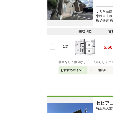
ＪＲ八高線 
東武東上線 
秩父鉄道 桜
間取り図
賃
1階
5.60
礼金なし
敷金なし
二人暮らし
バ
おすすめポイント
ペット相談可・二
セピア
埼玉県大里