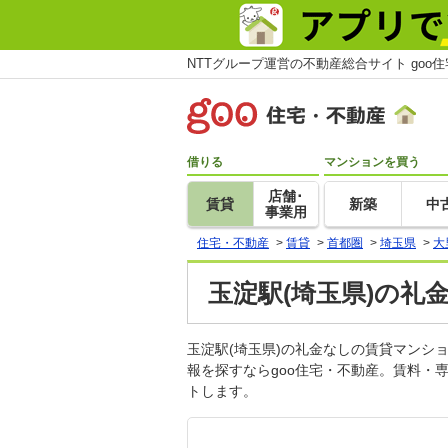
NTTグループ運営の不動産総合サイト goo
借りる
マンションを買う
店舗･
賃貸
新築
中
事業用
住宅・不動産
>
賃貸
>
首都圏
>
埼玉県
>
大
玉淀駅(埼玉県)の礼
玉淀駅(埼玉県)の礼金なしの賃貸マン
報を探すならgoo住宅・不動産。賃料・
トします。