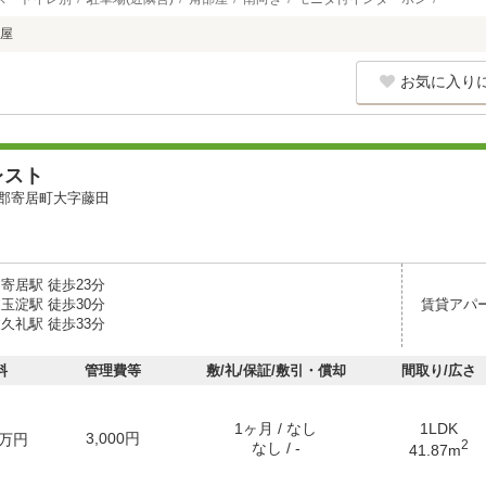
屋
お気に入り
レスト
郡寄居町大字藤田
寄居駅 徒歩23分
玉淀駅 徒歩30分
賃貸アパ
久礼駅 徒歩33分
料
管理費等
敷/礼/保証/敷引・償却
間取り/広さ
1ヶ月 / なし
1LDK
3,000円
万円
2
なし / -
41.87m