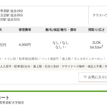
寄居駅 徒歩19分
玉淀駅 徒歩26分
テラスハ
沢駅 徒歩32分
料
管理費等
敷/礼/保証/敷引・償却
間取り/広さ
なし / なし
2LDK
4,000円
万円
2
なし / -
54.53m
ス・トイレ別
駐車場(近隣含)
ペット相談可
最上階
モニタ付インターホン
人入居可・駐車場2台分・最上階・日当り良好・デザイナーズ物件・保証人不要／代
お気に入り
コート
郡寄居町大字桜沢