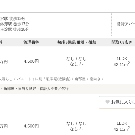
沢駅 徒歩13分
鉢形駅 徒歩17分
賃貸アパ
玉淀駅 徒歩18分
料
管理費等
敷/礼/保証/敷引・償却
間取り/広さ
なし / なし
1LDK
4,500円
万円
2
なし / -
42.11m
人暮らし
バス・トイレ別
駐車場(近隣含)
角部屋
南向き
・角部屋・日当り良好・保証人不要／代行
お気に入り
なし / なし
1LDK
4,500円
万円
2
なし / -
42.11m