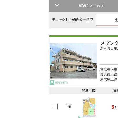
建物ごとに表示
チェックした物件を一括で
メゾン
埼玉県大里
東武東上線 
東武東上線 
東武東上線 
間取り図
賃
3階
5
万