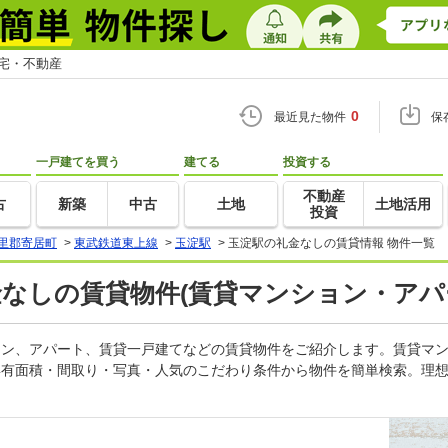
住宅・不動産
0
最近見た物件
保
一戸建てを買う
建てる
投資する
不動産
古
新築
中古
土地
土地活用
投資
里郡寄居町
>
東武鉄道東上線
>
玉淀駅
>
玉淀駅の礼金なしの賃貸情報 物件一覧
金なしの賃貸物件(賃貸マンション・アパ
ション、アパート、賃貸一戸建てなどの賃貸物件をご紹介します。賃貸マ
専有面積・間取り・写真・人気のこだわり条件から物件を簡単検索。理想