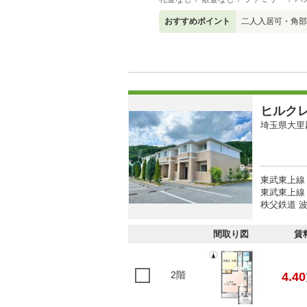
おすすめポイント
二人入居可・角部
ヒルク
埼玉県大里
東武東上線 
東武東上線 
秩父鉄道 波
間取り図
賃
2階
4.40