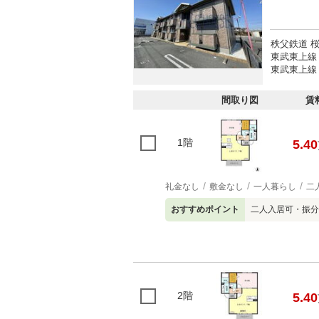
秩父鉄道 桜
東武東上線 
東武東上線 
間取り図
賃
1階
5.40
礼金なし
敷金なし
一人暮らし
二
おすすめポイント
二人入居可・振分
2階
5.40