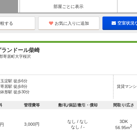
部屋ごとに表示
お気に入りに追加
空室状況
グランドール柴崎
郡寄居町大字桜沢
玉淀駅 徒歩6分
寄居駅 徒歩8分
賃貸マンシ
鉢形駅 徒歩30分
料
管理費等
敷/礼/保証/敷引・償却
間取り/広さ
なし / なし
3DK
3,000円
円
2
なし / -
56.95m