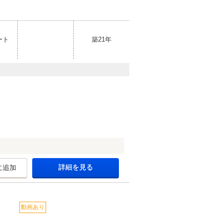
ート
築21年
詳細を見る
に追加
動画あり