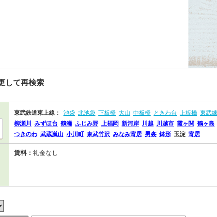
更して再検索
東武鉄道東上線：
池袋
北池袋
下板橋
大山
中板橋
ときわ台
上板橋
東武
柳瀬川
みずほ台
鶴瀬
ふじみ野
上福岡
新河岸
川越
川越市
霞ヶ関
鶴ヶ島
つきのわ
武蔵嵐山
小川町
東武竹沢
みなみ寄居
男衾
鉢形
玉淀
寄居
賃料：
礼金なし