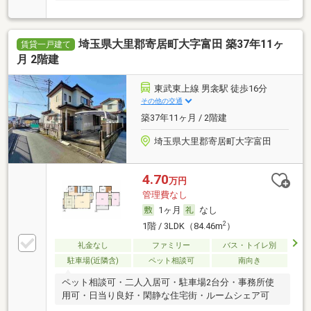
埼玉県大里郡寄居町大字富田 築37年11ヶ
賃貸一戸建て
月 2階建
東武東上線 男衾駅 徒歩16分
その他の交通
築37年11ヶ月 / 2階建
埼玉県大里郡寄居町大字富田
4.70
万円
管理費なし
1ヶ月
なし
2
1階 / 3LDK（84.46m
）
礼金なし
ファミリー
バス・トイレ別
駐車場(近隣含)
ペット相談可
南向き
ペット相談可・二人入居可・駐車場2台分・事務所使
用可・日当り良好・閑静な住宅街・ルームシェア可