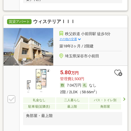
ウィステリアＩＩＩ
賃貸アパート
秩父鉄道 小前田駅 徒歩5分
その他の交通
築18年2ヶ月 / 2階建
埼玉県深谷市小前田
5.80
万円
管理費2,500円
7.04万円
なし
2
2階 / 2LDK（58.66m
）
礼金なし
二人暮らし
バス・トイレ別
駐車場(近隣含)
最上階
角部屋
角部屋・最上階