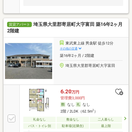
埼玉県大里郡寄居町大字富田 築16年2ヶ月
賃貸アパート
2階建
東武東上線 男衾駅 徒歩12分
その他の交通
築16年2ヶ月 / 2階建
埼玉県大里郡寄居町大字富田
6.20
万円
管理費3,000円
なし
なし
2
2階 / 2LDK（62.5m
）
礼金なし
敷金なし
二人暮らし
バス・トイレ別
駐車場(近隣含)
最上階