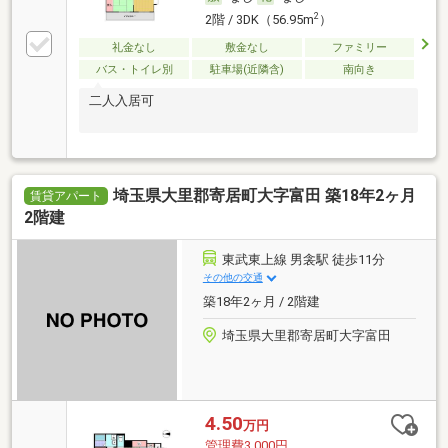
2
2階 / 3DK（56.95m
）
礼金なし
敷金なし
ファミリー
バス・トイレ別
駐車場(近隣含)
南向き
二人入居可
埼玉県大里郡寄居町大字富田 築18年2ヶ月
賃貸アパート
2階建
東武東上線 男衾駅 徒歩11分
その他の交通
築18年2ヶ月 / 2階建
埼玉県大里郡寄居町大字富田
4.50
万円
管理費3,000円