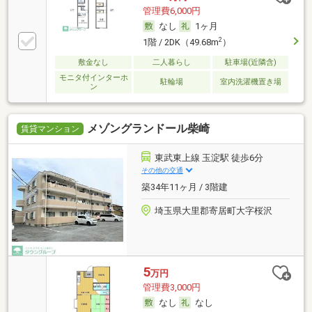
管理費6,000円
なし
1ヶ月
2
1階 / 2DK（49.68m
）
敷金なし
二人暮らし
駐車場(近隣含)
モニタ付インターホ
駐輪場
室内洗濯機置き場
ン
メゾングランドール柴崎
賃貸マンション
東武東上線 玉淀駅 徒歩6分
その他の交通
築34年11ヶ月 / 3階建
埼玉県大里郡寄居町大字桜沢
5
万円
管理費3,000円
なし
なし