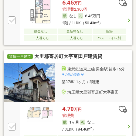
6.45
万円
管理費2,300円
なし
6.45万円
2
2階 / 1LDK（50.43m
）
敷金なし
更新料なし
新築
一人暮らし
二人暮らし
バス・トイレ別
大里郡寄居町大字富田戸建賃貸
賃貸一戸建て
東武鉄道東上線 男衾駅 徒歩15分
その他の交通
築37年11ヶ月 / 2階建
埼玉県大里郡寄居町大字富田
4.70
万円
管理費-
1ヶ月
なし
2
/ 3LDK（84.46m
）