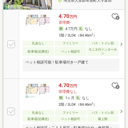
埼玉県大里郡寄居町大字富田
4.70
万円
管理費-
4.7万円
なし
2
1階 / 3LDK（84.46m
）
礼金なし
ファミリー
バス・トイレ別
モニタ付インターホ
駐車場(近隣含)
ペット相談可
ン
ペット相談可能！駐車場付き一戸建て
4.70
万円
管理費なし
1ヶ月
なし
2
2階 / 3LDK（84.46m
）
礼金なし
ファミリー
バス・トイレ別
駐車場(近隣含)
ペット相談可
最上階
ペット相談可・二人入居可・駐車場2台分・角部屋・