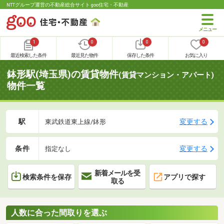
NTTグループ運営の不動産総合サイト goo住宅・不動産
1
0
0
0
最近検索した条件
最近見た物件
保存した条件
お気に入り
鉢形駅(埼玉県)の賃貸物件
(賃貸マンション・アパート)
物件一覧
駅
変更する
東武鉄道東上線/鉢形
条件
変更する
指定なし
新着メールを受
検索条件を保存
アプリで探す
取る
人数に合った間取りを選ぶ