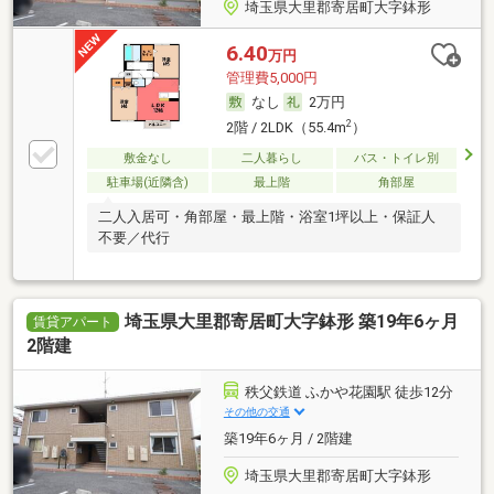
埼玉県大里郡寄居町大字鉢形
6.40
万円
管理費5,000円
なし
2万円
2
2階 / 2LDK（55.4m
）
敷金なし
二人暮らし
バス・トイレ別
駐車場(近隣含)
最上階
角部屋
二人入居可・角部屋・最上階・浴室1坪以上・保証人
不要／代行
埼玉県大里郡寄居町大字鉢形 築19年6ヶ月
賃貸アパート
2階建
秩父鉄道 ふかや花園駅 徒歩12分
その他の交通
築19年6ヶ月 / 2階建
埼玉県大里郡寄居町大字鉢形