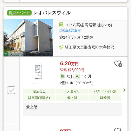
レオパレスウィル
賃貸アパート
ＪＲ八高線 寄居駅 徒歩20分
その他の交通
築24年5ヶ月 / 2階建
埼玉県大里郡寄居町大字桜沢
6.20
万円
管理費6,000円
なし
1ヶ月
2
2階 / 1K（20.28m
）
敷金なし
一人暮らし
バス・トイレ別
駐車場(近隣含)
最上階
駐輪場
最上階
6