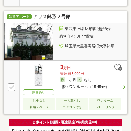
アリス鉢形２号館
賃貸アパート
東武東上線 鉢形駅 徒歩8分
築36年4ヶ月 / 2階建
埼玉県大里郡寄居町大字鉢形
3
万円
管理費3,000円
1ヶ月
なし
2
1階 / ワンルーム（15.45m
）
動画あり
礼金なし
一人暮らし
ワンルーム
収納スペース
エアコン付き
フローリング