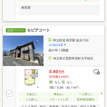
ン
角部屋
セピアコート
賃貸アパート
秩父鉄道 桜沢駅 徒歩13分
その他の交通
築21年 / 2階建
埼玉県大里郡寄居町大字桜沢
5.40
万円
管理費4,500円
なし
なし
2
1階 / 1LDK（42.11m
）
礼金なし
敷金なし
一人暮らし
二人暮らし
バス・トイレ別
駐車場(近隣含)
二人入居可・振分・角部屋・日当り良好・保証人不要