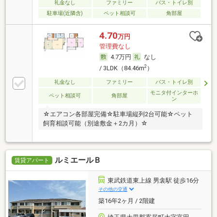
礼金なし
ファミリー
バス・トイレ別
駐車場(近隣含)
ペット相談可
角部屋
4.70
万円
管理費なし
4.7万円
なし
2
/ 3LDK（84.46m
）
礼金なし
ファミリー
バス・トイレ別
モニタ付インターホ
ペット相談可
角部屋
ン
☆エアコン各部屋完備☆駐車場縦列2台可能☆ペット
飼育相談可能（別途敷金＋2カ月）☆
ルミエールＢ
賃貸アパート
東武鉄道東上線 男衾駅 徒歩16分
その他の交通
築16年2ヶ月 / 2階建