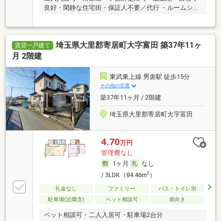
良好・閑静な住宅街・保証人不要／代行 ・ルームシェ
ア可・初期費用カード決済可
埼玉県大里郡寄居町大字富田 築37年11ヶ
賃貸一戸建て
月 2階建
東武東上線 男衾駅 徒歩15分
その他の交通
築37年11ヶ月 / 2階建
埼玉県大里郡寄居町大字富田
4.70
万円
管理費なし
1ヶ月
なし
2
/ 3LDK（84.46m
）
礼金なし
ファミリー
バス・トイレ別
駐車場(近隣含)
ペット相談可
南向き
ペット相談可・二人入居可・駐車場2台分