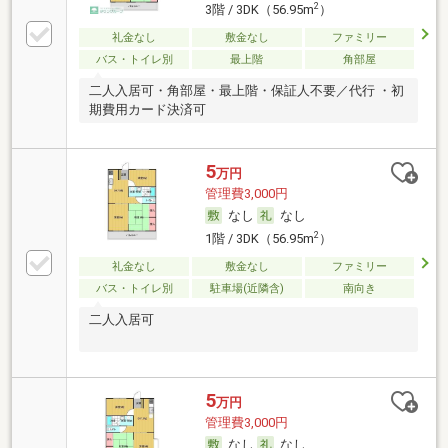
2
3階 / 3DK（56.95m
）
礼金なし
敷金なし
ファミリー
バス・トイレ別
最上階
角部屋
二人入居可・角部屋・最上階・保証人不要／代行 ・初
期費用カード決済可
5
万円
管理費3,000円
なし
なし
2
1階 / 3DK（56.95m
）
礼金なし
敷金なし
ファミリー
バス・トイレ別
駐車場(近隣含)
南向き
二人入居可
5
万円
管理費3,000円
なし
なし