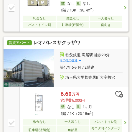
なし
なし
2
1階 / 1DK（38.7m
）
礼金なし
敷金なし
一人暮らし
バス・トイレ別
駐車場(近隣含)
南向き
レオパレスサクラザワ
賃貸アパート
秩父鉄道 寄居駅 徒歩29分
その他の交通
築17年6ヶ月 / 2階建
埼玉県大里郡寄居町大字桜沢
6.60
万円
管理費6,000円
なし
1ヶ月
2
1階 / 1K（23.18m
）
敷金なし
一人暮らし
バス・トイレ別
モニタ付インターホ
駐車場(近隣含)
角部屋