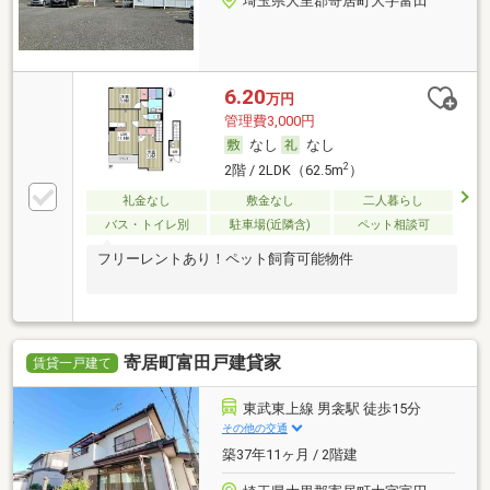
埼玉県大里郡寄居町大字富田
6.20
万円
管理費3,000円
なし
なし
2
2階 / 2LDK（62.5m
）
礼金なし
敷金なし
二人暮らし
バス・トイレ別
駐車場(近隣含)
ペット相談可
フリーレントあり！ペット飼育可能物件
寄居町富田戸建貸家
賃貸一戸建て
東武東上線 男衾駅 徒歩15分
その他の交通
築37年11ヶ月 / 2階建