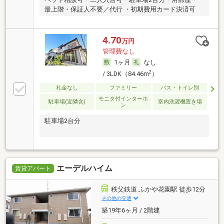
最上階・保証人不要／代行 ・初期費用カード決済可
4.70
万円
管理費なし
1ヶ月
なし
2
/ 3LDK（84.46m
）
礼金なし
ファミリー
バス・トイレ別
モニタ付インターホ
駐車場(近隣含)
室内洗濯機置き場
ン
駐車場2台分
エーデルハイム
賃貸アパート
秩父鉄道 ふかや花園駅 徒歩12分
その他の交通
築19年6ヶ月 / 2階建