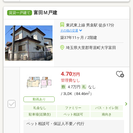
富田Ｍ戸建
賃貸一戸建て
東武東上線 男衾駅 徒歩17分
その他の交通
築37年11ヶ月 / 2階建
埼玉県大里郡寄居町大字富田
4.70
万円
管理費なし
4.7万円
なし
2
/ 3LDK（84.46m
）
動画あり
礼金なし
ファミリー
バス・トイレ別
駐車場(近隣含)
ペット相談可
南向き
ペット相談可・保証人不要／代行