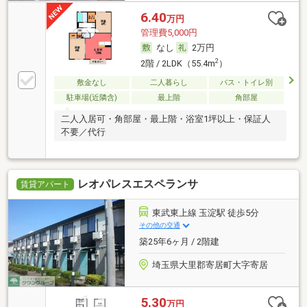
6.40
万円
管理費5,000円
なし
2万円
2
2階 / 2LDK（55.4m
）
敷金なし
二人暮らし
バス・トイレ別
駐車場(近隣含)
最上階
角部屋
二人入居可・角部屋・最上階・浴室1坪以上・保証人
不要／代行
レオパレスエスペランサ
賃貸アパート
東武東上線 玉淀駅 徒歩5分
その他の交通
築25年6ヶ月 / 2階建
埼玉県大里郡寄居町大字寄居
5.30
万円