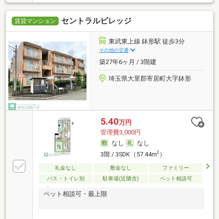
セントラルビレッジ
賃貸マンション
東武東上線 鉢形駅 徒歩3分
その他の交通
築27年6ヶ月 / 3階建
埼玉県大里郡寄居町大字鉢形
5.40
万円
管理費3,000円
なし
なし
2
3階 / 3SDK（57.44m
）
礼金なし
敷金なし
ファミリー
バス・トイレ別
駐車場(近隣含)
ペット相談可
ペット相談可・最上階