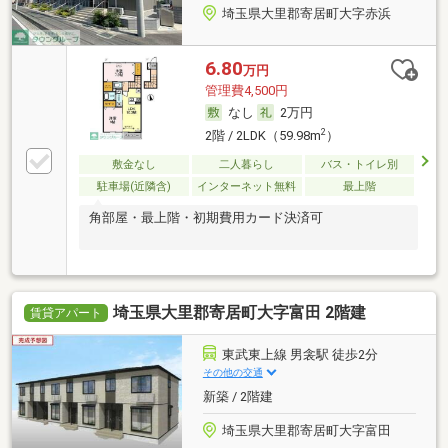
埼玉県大里郡寄居町大字赤浜
6.80
万円
管理費4,500円
なし
2万円
2
2階 / 2LDK（59.98m
）
敷金なし
二人暮らし
バス・トイレ別
駐車場(近隣含)
インターネット無料
最上階
角部屋・最上階・初期費用カード決済可
埼玉県大里郡寄居町大字富田 2階建
賃貸アパート
東武東上線 男衾駅 徒歩2分
その他の交通
新築 / 2階建
埼玉県大里郡寄居町大字富田