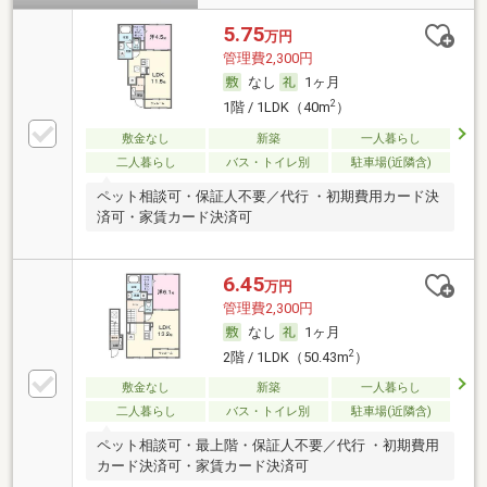
5.75
万円
管理費2,300円
なし
1ヶ月
2
1階 / 1LDK（40m
）
敷金なし
新築
一人暮らし
二人暮らし
バス・トイレ別
駐車場(近隣含)
ペット相談可・保証人不要／代行 ・初期費用カード決
済可・家賃カード決済可
6.45
万円
管理費2,300円
なし
1ヶ月
2
2階 / 1LDK（50.43m
）
敷金なし
新築
一人暮らし
二人暮らし
バス・トイレ別
駐車場(近隣含)
ペット相談可・最上階・保証人不要／代行 ・初期費用
カード決済可・家賃カード決済可