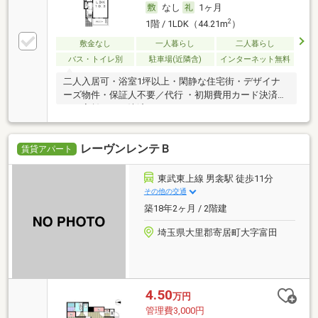
なし
1ヶ月
2
1階 / 1LDK（44.21m
）
敷金なし
一人暮らし
二人暮らし
バス・トイレ別
駐車場(近隣含)
インターネット無料
二人入居可・浴室1坪以上・閑静な住宅街・デザイナ
ーズ物件・保証人不要／代行 ・初期費用カード決済
可・家賃カード決済可
レーヴンレンテＢ
賃貸アパート
東武東上線 男衾駅 徒歩11分
その他の交通
築18年2ヶ月 / 2階建
埼玉県大里郡寄居町大字富田
4.50
万円
管理費3,000円