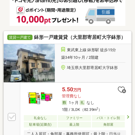
鉢形一戸建賃貸（大里郡寄居町大字鉢形）
賃貸一戸建て
東武東上線 鉢形駅 徒歩15分
築34年10ヶ月 / 2階建
埼玉県大里郡寄居町大字鉢形
5.50
万円
管理費なし
1ヶ月
なし
2
1階 / 3LDK（82.39m
）
礼金なし
ファミリー
バス・トイレ別
駐車場(近隣含)
最上階
角部屋
二人入居可・角部屋・事務所使用可・最上階・日当り