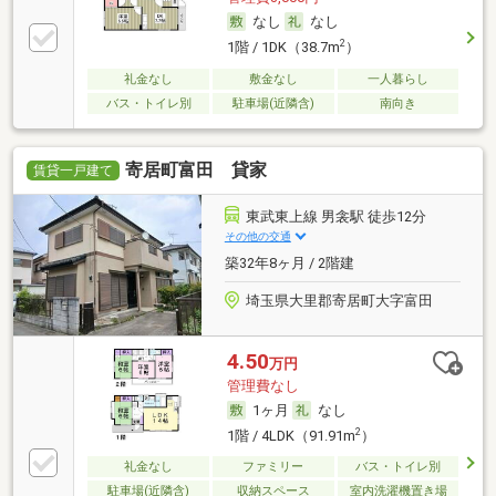
なし
なし
2
1階 / 1DK（38.7m
）
礼金なし
敷金なし
一人暮らし
バス・トイレ別
駐車場(近隣含)
南向き
寄居町富田 貸家
賃貸一戸建て
東武東上線 男衾駅 徒歩12分
その他の交通
築32年8ヶ月 / 2階建
埼玉県大里郡寄居町大字富田
4.50
万円
管理費なし
1ヶ月
なし
2
1階 / 4LDK（91.91m
）
礼金なし
ファミリー
バス・トイレ別
駐車場(近隣含)
収納スペース
室内洗濯機置き場