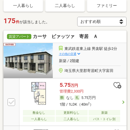
一人暮らし
二人暮らし
ファミリー
175
件
が該当しました。
カーサ ピァッツァ 寄居 Ａ
賃貸アパート
東武鉄道東上線 男衾駅 徒歩2分
その他の交通
新築 / 2階建
埼玉県大里郡寄居町大字富田
5.75
万円
管理費2,300円
なし
5.75万円
2
1階 / 1LDK（40m
）
敷金なし
更新料なし
新築
一人暮らし
二人暮らし
バス・トイレ別