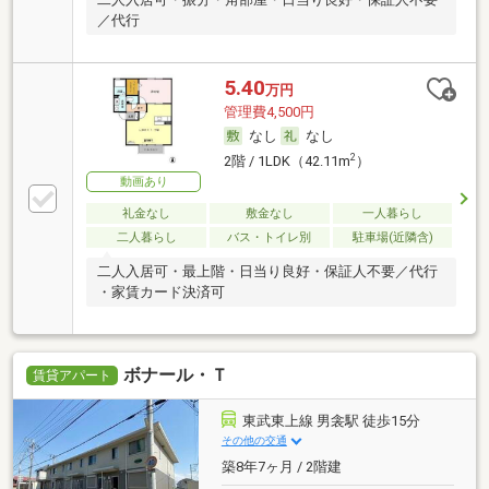
／代行
5.40
万円
管理費4,500円
なし
なし
2
2階 / 1LDK（42.11m
）
動画あり
礼金なし
敷金なし
一人暮らし
二人暮らし
バス・トイレ別
駐車場(近隣含)
二人入居可・最上階・日当り良好・保証人不要／代行
・家賃カード決済可
ボナール・Ｔ
賃貸アパート
東武東上線 男衾駅 徒歩15分
その他の交通
築8年7ヶ月 / 2階建