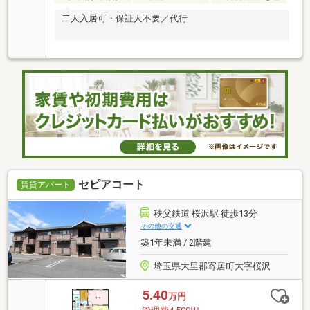
二人入居可・保証人不要／代行
セピアコート
賃貸アパート
秩父鉄道 桜沢駅 徒歩13分
その他の交通
築1年未満 / 2階建
埼玉県大里郡寄居町大字桜沢
5.40
万円