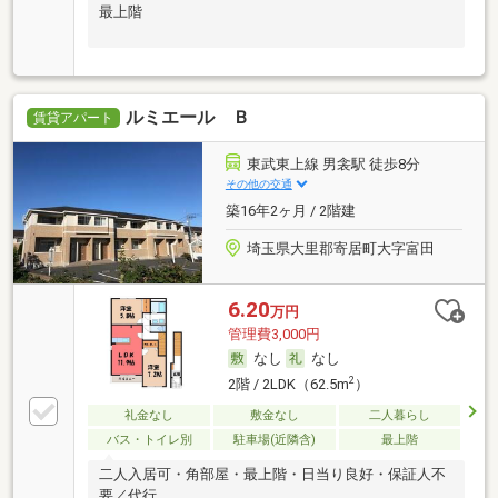
最上階
ルミエール Ｂ
賃貸アパート
東武東上線 男衾駅 徒歩8分
その他の交通
築16年2ヶ月 / 2階建
埼玉県大里郡寄居町大字富田
6.20
万円
管理費3,000円
なし
なし
2
2階 / 2LDK（62.5m
）
礼金なし
敷金なし
二人暮らし
バス・トイレ別
駐車場(近隣含)
最上階
二人入居可・角部屋・最上階・日当り良好・保証人不
要／代行