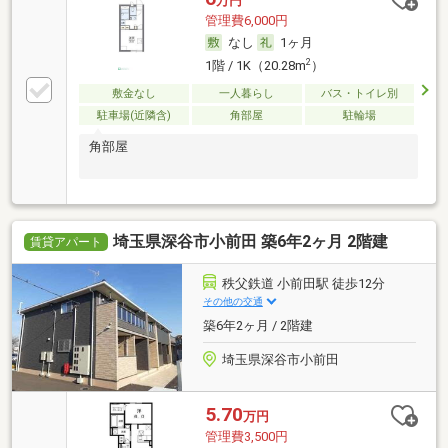
万円
管理費6,000円
なし
1ヶ月
2
1階 / 1K（20.28m
）
敷金なし
一人暮らし
バス・トイレ別
駐車場(近隣含)
角部屋
駐輪場
角部屋
埼玉県深谷市小前田 築6年2ヶ月 2階建
賃貸アパート
秩父鉄道 小前田駅 徒歩12分
その他の交通
築6年2ヶ月 / 2階建
埼玉県深谷市小前田
5.70
万円
管理費3,500円