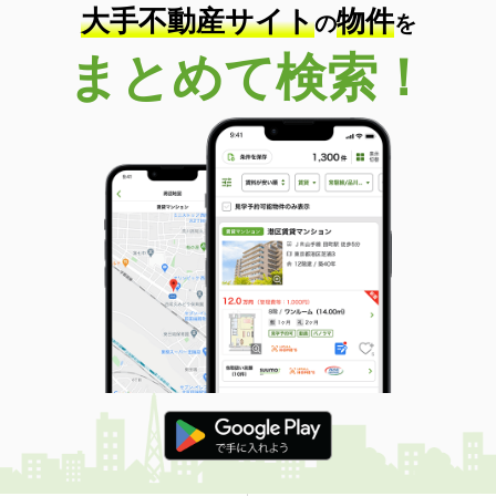
大手不動産サイト
物件
の
を
まとめて検索！