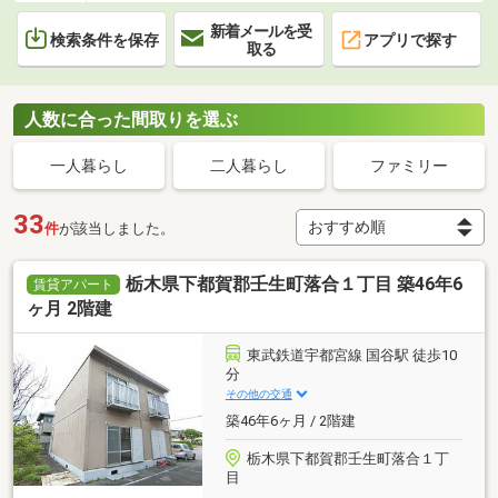
新着メールを受
検索条件を保存
アプリで探す
取る
人数に合った間取りを選ぶ
一人暮らし
二人暮らし
ファミリー
33
件
が該当しました。
栃木県下都賀郡壬生町落合１丁目 築46年6
賃貸アパート
ヶ月 2階建
東武鉄道宇都宮線 国谷駅 徒歩10
分
その他の交通
築46年6ヶ月 / 2階建
栃木県下都賀郡壬生町落合１丁
目