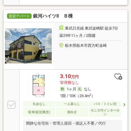
銀河ハイツⅡ Ｂ棟
賃貸アパート
東武日光線 東武金崎駅 徒歩7分
築29年11ヶ月 / 2階建
栃木県栃木市西方町金崎
3.10
万円
管理費なし
1ヶ月
なし
2
1階 / 1DK（26.4m
）
礼金なし
一人暮らし
バス・トイレ別
モニタ付インターホ
駐車場(近隣含)
南向き
ン
閑静な住宅街・管理人巡回・保証人不要／代行