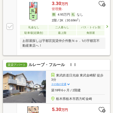
3.30
万円
管理費-
4.95万円
なし
2
2階 / 2K（30.69m
）
礼金なし
二人暮らし
バス・トイレ別
駐車場(近隣含)
最上階
角部屋
お部屋探しは宇都宮賃貸仲介件数Ｎｏ．1の宇都宮不
動産東店へ！
ルレーブ・フルール ＩＩ
賃貸アパート
東武鉄道日光線 東武金崎駅 徒歩
3分
その他の交通
築18年6ヶ月 / 2階建
栃木県栃木市西方町金崎
5.30
万円