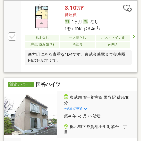
3.10
万円
管理費-
1ヶ月
なし
2
1階 / 1DK（26.4m
）
礼金なし
一人暮らし
バス・トイレ別
駐車場(近隣含)
角部屋
南向き
西方町にある貴重な1DKです。東武金崎駅まで徒歩圏
内の好立地です。
国谷ハイツ
賃貸アパート
東武鉄道宇都宮線 国谷駅 徒歩10
分
その他の交通
築46年6ヶ月 / 2階建
栃木県下都賀郡壬生町落合１丁
目