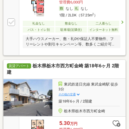
管理費6,000円
なし
なし
2
1階 / 2LDK（57.25m
）
礼金なし
敷金なし
二人暮らし
バス・トイレ別
駐車場(近隣含)
インターネット無料
大手ハウスメーカー、敷・礼0や保証人不要物件、フ
リーレントや割引キャンペーン等、数多くご紹介可能
です
栃木県栃木市西方町金崎 築18年6ヶ月 2階
賃貸アパート
建
東武鉄道日光線 東武金崎駅 徒歩
3分
その他の交通
築18年6ヶ月 / 2階建
栃木県栃木市西方町金崎
5.30
万円