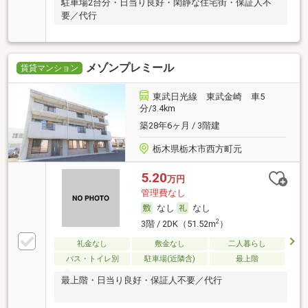
駐車場2台分・日当り良好・閑静な住宅街・保証人不
要／代行
メゾンプレミール
賃貸マンション
東武日光線 東武金崎 車5
分/3.4km
築28年6ヶ月 / 3階建
栃木県栃木市西方町元
5.20
万円
管理費なし
なし
なし
2
3階 / 2DK（51.52m
）
礼金なし
敷金なし
二人暮らし
バス・トイレ別
駐車場(近隣含)
最上階
最上階・日当り良好・保証人不要／代行