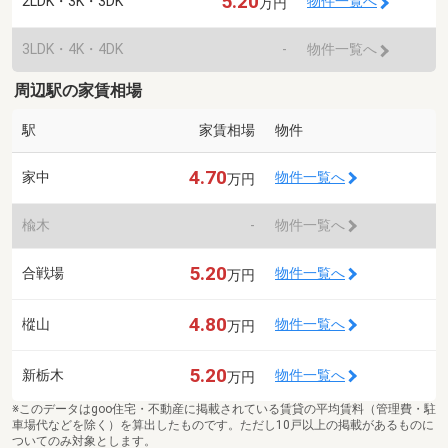
5.20
2LDK・3K・3DK
物件一覧へ
万円
3LDK・4K・4DK
-
物件一覧へ
周辺駅の家賃相場
駅
家賃相場
物件
4.70
家中
物件一覧へ
万円
楡木
-
物件一覧へ
5.20
合戦場
物件一覧へ
万円
4.80
樅山
物件一覧へ
万円
5.20
新栃木
物件一覧へ
万円
※このデータはgoo住宅・不動産に掲載されている賃貸の平均賃料（管理費・駐
車場代などを除く）を算出したものです。ただし10戸以上の掲載があるものに
ついてのみ対象とします。