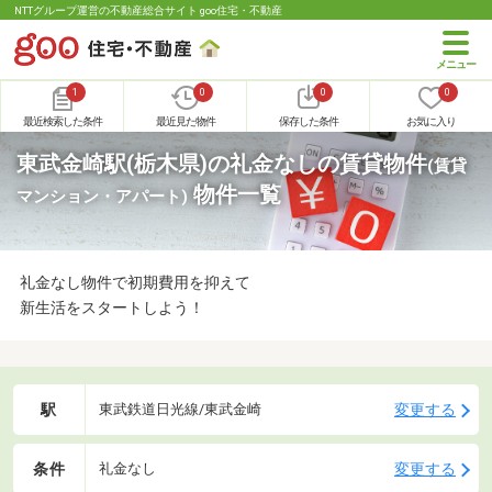
NTTグループ運営の不動産総合サイト goo住宅・不動産
1
0
0
0
最近検索した条件
最近見た物件
保存した条件
お気に入り
東武金崎駅(栃木県)の礼金なしの賃貸物件
(賃貸
物件一覧
マンション・アパート)
礼金なし物件で初期費用を抑えて
新生活をスタートしよう！
駅
変更する
東武鉄道日光線/東武金崎
条件
変更する
礼金なし