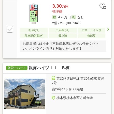
3.30
万円
管理費-
4.95万円
なし
2
2階 / 2K（30.69m
）
礼金なし
二人暮らし
バス・トイレ別
駐車場(近隣含)
最上階
角部屋
お部屋探しは小金井不動産北店にぜひお任せくださ
い。オンライン内見も対応いたします！
銀河ハイツＩＩ Ｂ棟
賃貸アパート
東武鉄道日光線 東武金崎駅 徒歩
7分
築29年11ヶ月 / 2階建
栃木県栃木市西方町金崎