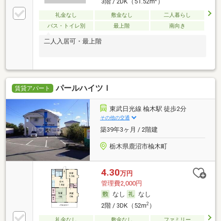
3階 / 2DK（51.52m
）
礼金なし
敷金なし
二人暮らし
バス・トイレ別
最上階
南向き
二人入居可・最上階
パールハイツＩ
賃貸アパート
東武日光線 楡木駅 徒歩2分
その他の交通
築39年3ヶ月 / 2階建
栃木県鹿沼市楡木町
4.30
万円
管理費2,000円
なし
なし
2
2階 / 3DK（52m
）
礼金なし
敷金なし
ファミリー