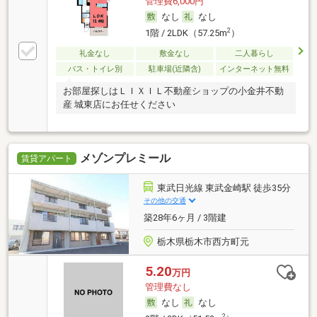
管理費6,000円
なし
なし
2
1階 / 2LDK（57.25m
）
礼金なし
敷金なし
二人暮らし
バス・トイレ別
駐車場(近隣含)
インターネット無料
お部屋探しはＬＩＸＩＬ不動産ショップの小金井不動
産 城東店にお任せください
メゾンプレミール
賃貸アパート
東武日光線 東武金崎駅 徒歩35分
その他の交通
築28年6ヶ月 / 3階建
栃木県栃木市西方町元
5.20
万円
管理費なし
なし
なし
2