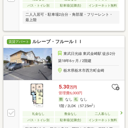
バス・トイレ別
駐車場(近隣含)
インターネット無料
二人入居可・駐車場2台分・角部屋・フリーレント・
最上階
ルレーブ・フルールＩＩ
賃貸アパート
東武日光線 東武金崎駅 徒歩2分
築18年6ヶ月 / 2階建
栃木県栃木市西方町金崎
5.30
万円
管理費6,000円
なし
なし
2
1階 / 2LDK（57.25m
）
礼金なし
敷金なし
二人暮らし
バス・トイレ別
駐車場(近隣含)
インターネット無料