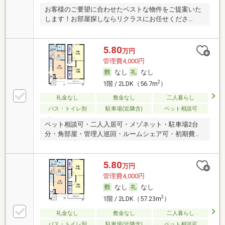
お客様のご要望に合わせたベストな物件をご提案いた
します！お部屋探しならリクラスにお任せくださ
い！！
5.80
万円
管理費4,000円
なし
なし
2
1階 / 2LDK（56.7m
）
礼金なし
敷金なし
二人暮らし
バス・トイレ別
駐車場(近隣含)
ペット相談可
ペット相談可・二人入居可・メゾネット・駐車場2台
分・角部屋・管理人巡回・ルームシェア可・初期費用
カード決済可
5.80
万円
管理費4,000円
なし
なし
2
1階 / 2LDK（57.23m
）
礼金なし
敷金なし
二人暮らし
バス・トイレ別
駐車場(近隣含)
ペット相談可