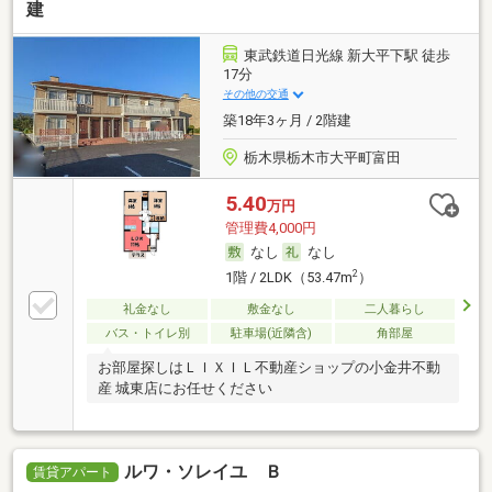
建
東武鉄道日光線 新大平下駅 徒歩
17分
その他の交通
築18年3ヶ月 / 2階建
栃木県栃木市大平町富田
5.40
万円
管理費4,000円
なし
なし
2
1階 / 2LDK（53.47m
）
礼金なし
敷金なし
二人暮らし
バス・トイレ別
駐車場(近隣含)
角部屋
お部屋探しはＬＩＸＩＬ不動産ショップの小金井不動
産 城東店にお任せください
ルワ・ソレイユ Ｂ
賃貸アパート