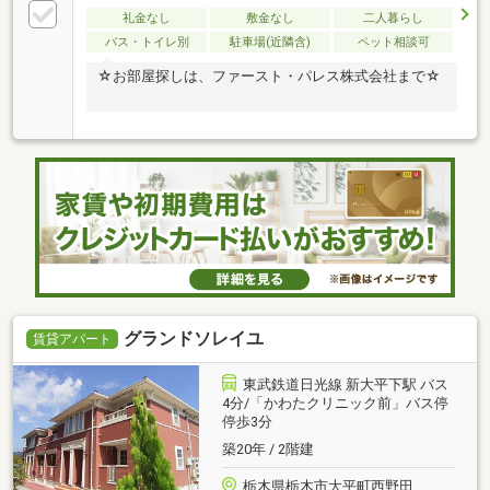
礼金なし
敷金なし
二人暮らし
バス・トイレ別
駐車場(近隣含)
ペット相談可
☆お部屋探しは、ファースト・パレス株式会社まで☆
グランドソレイユ
賃貸アパート
東武鉄道日光線 新大平下駅 バス
4分/「かわたクリニック前」バス停
停歩3分
築20年 / 2階建
栃木県栃木市大平町西野田