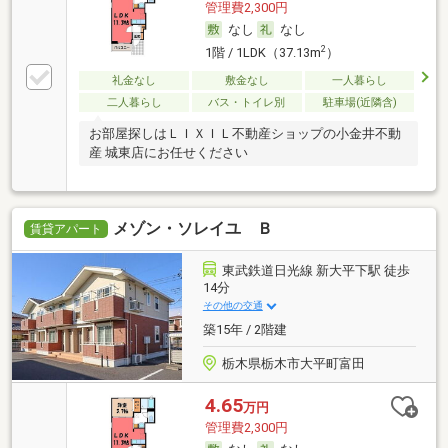
管理費2,300円
なし
なし
2
1階 / 1LDK（37.13m
）
礼金なし
敷金なし
一人暮らし
二人暮らし
バス・トイレ別
駐車場(近隣含)
お部屋探しはＬＩＸＩＬ不動産ショップの小金井不動
産 城東店にお任せください
メゾン・ソレイユ Ｂ
賃貸アパート
東武鉄道日光線 新大平下駅 徒歩
14分
その他の交通
築15年 / 2階建
栃木県栃木市大平町富田
4.65
万円
管理費2,300円