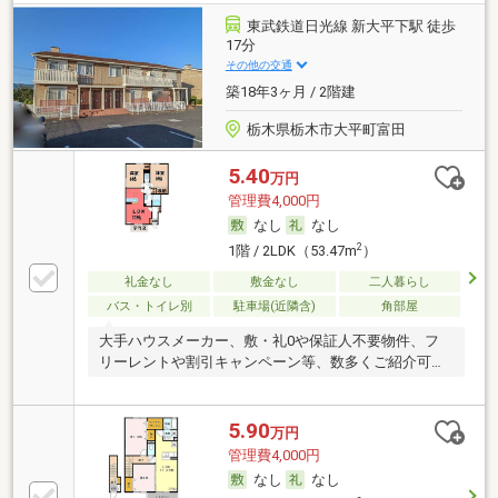
東武鉄道日光線 新大平下駅 徒歩
17分
その他の交通
築18年3ヶ月 / 2階建
栃木県栃木市大平町富田
5.40
万円
管理費4,000円
なし
なし
2
1階 / 2LDK（53.47m
）
礼金なし
敷金なし
二人暮らし
バス・トイレ別
駐車場(近隣含)
角部屋
大手ハウスメーカー、敷・礼0や保証人不要物件、フ
リーレントや割引キャンペーン等、数多くご紹介可能
です
5.90
万円
管理費4,000円
なし
なし