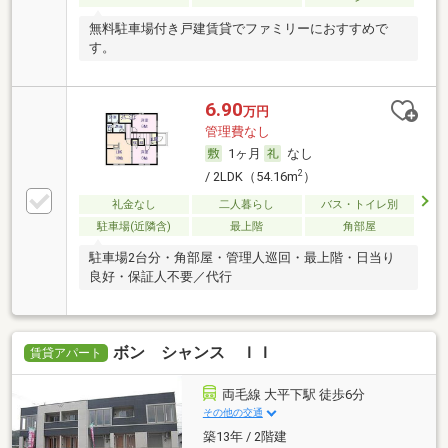
無料駐車場付き戸建賃貸でファミリーにおすすめで
す。
6.90
万円
管理費なし
1ヶ月
なし
2
/ 2LDK（54.16m
）
礼金なし
二人暮らし
バス・トイレ別
駐車場(近隣含)
最上階
角部屋
駐車場2台分・角部屋・管理人巡回・最上階・日当り
良好・保証人不要／代行
ボン シャンス ＩＩ
賃貸アパート
両毛線 大平下駅 徒歩6分
その他の交通
築13年 / 2階建