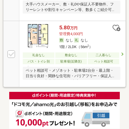
大手ハウスメーカー、敷・礼0や保証人不要物件、フ
リーレントや割引キャンペーン等、数多くご紹介可能
です
5.80
万円
管理費4,000円
なし
なし
2
1階 / 2LDK（56m
）
礼金なし
敷金なし
二人暮らし
バス・トイレ別
駐車場(近隣含)
ペット相談可
ペット相談可・メゾネット・駐車場2台分・最上階・
日当り良好・閑静な住宅街・バリアフリー・保証人不
要／代行 ・初期費用カード決済可