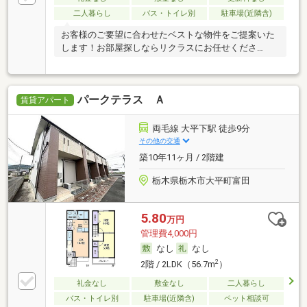
二人暮らし
バス・トイレ別
駐車場(近隣含)
お客様のご要望に合わせたベストな物件をご提案いた
します！お部屋探しならリクラスにお任せくださ
い！！
パークテラス Ａ
賃貸アパート
両毛線 大平下駅 徒歩9分
その他の交通
築10年11ヶ月 / 2階建
栃木県栃木市大平町富田
5.80
万円
管理費4,000円
なし
なし
2
2階 / 2LDK（56.7m
）
礼金なし
敷金なし
二人暮らし
バス・トイレ別
駐車場(近隣含)
ペット相談可