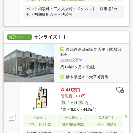
ペット相談可・二人入居可・メゾネット・駐車場2台
分・初期費用カード決済可
サンライズＩＩ
賃貸アパート
東武鉄道日光線 新大平下駅 徒歩
30分
その他の交通
築17年5ヶ月 / 2階建
栃木県栃木市大平町真弓
4.40
万円
管理費3,400円
1ヶ月
なし
2
1階 / 1LDK（44.3m
）
礼金なし
一人暮らし
二人暮らし
バス・トイレ別
駐車場(近隣含)
ペット相談可