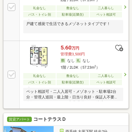
礼金なし
敷金なし
二人暮らし
バス・トイレ別
駐車場(近隣含)
ペット相談可
戸建て感覚で生活できるメゾネットタイプです！
5.60
万円
管理費3,500円
なし
なし
2
1階 / 2LDK（57.23m
）
礼金なし
敷金なし
二人暮らし
バス・トイレ別
駐車場(近隣含)
ペット相談可
ペット相談可・二人入居可・メゾネット・駐車場2台
分・管理人巡回・最上階・日当り良好・保証人不要／
代行 ・ルームシェア可・初期費用カード決済可
コートテラスＤ
賃貸アパート
両毛線 大平下駅 徒歩7分