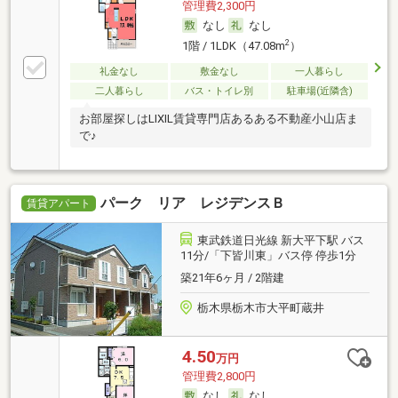
管理費2,300円
なし
なし
2
1階 / 1LDK（47.08m
）
礼金なし
敷金なし
一人暮らし
二人暮らし
バス・トイレ別
駐車場(近隣含)
お部屋探しはLIXIL賃貸専門店あるある不動産小山店ま
で♪
パーク リア レジデンスＢ
賃貸アパート
東武鉄道日光線 新大平下駅 バス
11分/「下皆川東」バス停 停歩1分
築21年6ヶ月 / 2階建
栃木県栃木市大平町蔵井
4.50
万円
管理費2,800円
なし
なし