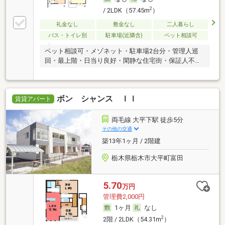
2
/ 2LDK（57.45m
）
礼金なし
敷金なし
二人暮らし
バス・トイレ別
駐車場(近隣含)
ペット相談可
ペット相談可・メゾネット・駐車場2台分・管理人巡
回・最上階・日当り良好・閑静な住宅街・保証人不要
／代行
ボン シャンス ＩＩ
賃貸アパート
両毛線 大平下駅 徒歩5分
その他の交通
築13年1ヶ月 / 2階建
栃木県栃木市大平町富田
5.70
万円
管理費2,000円
1ヶ月
なし
2
2階 / 2LDK（54.31m
）