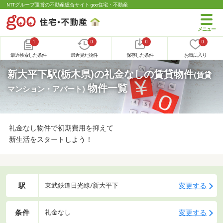
NTTグループ運営の不動産総合サイト goo住宅・不動産
1
0
0
0
最近検索した条件
最近見た物件
保存した条件
お気に入り
新大平下駅(栃木県)の礼金なしの賃貸物件
(賃貸
物件一覧
マンション・アパート)
礼金なし物件で初期費用を抑えて
新生活をスタートしよう！
駅
変更する
東武鉄道日光線/新大平下
条件
変更する
礼金なし