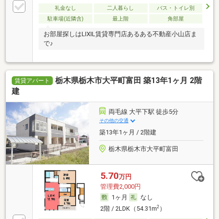
礼金なし
二人暮らし
バス・トイレ別
駐車場(近隣含)
最上階
角部屋
お部屋探しはLIXIL賃貸専門店あるある不動産小山店ま
で♪
栃木県栃木市大平町富田 築13年1ヶ月 2階
賃貸アパート
建
両毛線 大平下駅 徒歩5分
その他の交通
築13年1ヶ月 / 2階建
栃木県栃木市大平町富田
5.70
万円
管理費2,000円
1ヶ月
なし
2
2階 / 2LDK（54.31m
）