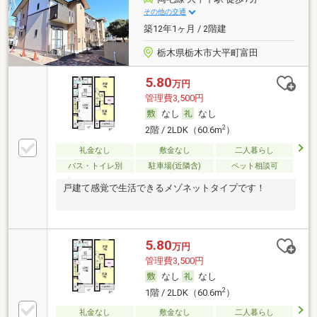
その他の交通
築12年1ヶ月 / 2階建
栃木県栃木市大平町富田
5.80
万円
管理費3,500円
なし
なし
2
2階 / 2LDK（60.6m
）
礼金なし
敷金なし
二人暮らし
バス・トイレ別
駐車場(近隣含)
ペット相談可
戸建て感覚で生活できるメゾネットタイプです！
5.80
万円
管理費3,500円
なし
なし
2
1階 / 2LDK（60.6m
）
礼金なし
敷金なし
二人暮らし