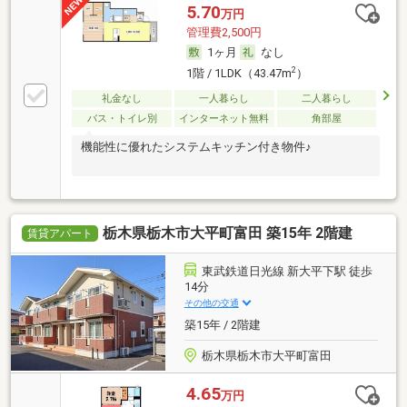
5.70
万円
管理費2,500円
1ヶ月
なし
2
1階 / 1LDK（43.47m
）
礼金なし
一人暮らし
二人暮らし
バス・トイレ別
インターネット無料
角部屋
機能性に優れたシステムキッチン付き物件♪
栃木県栃木市大平町富田 築15年 2階建
賃貸アパート
東武鉄道日光線 新大平下駅 徒歩
14分
その他の交通
築15年 / 2階建
栃木県栃木市大平町富田
4.65
万円