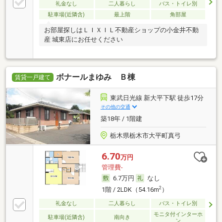
礼金なし
二人暮らし
バス・トイレ別
駐車場(近隣含)
最上階
角部屋
お部屋探しはＬＩＸＩＬ不動産ショップの小金井不動
産 城東店にお任せください
ボナールまゆみ Ｂ棟
賃貸一戸建て
東武日光線 新大平下駅 徒歩17分
その他の交通
築18年 / 1階建
栃木県栃木市大平町真弓
6.70
万円
管理費-
6.7万円
なし
2
1階 / 2LDK（54.16m
）
礼金なし
二人暮らし
バス・トイレ別
モニタ付インターホ
駐車場(近隣含)
南向き
ン