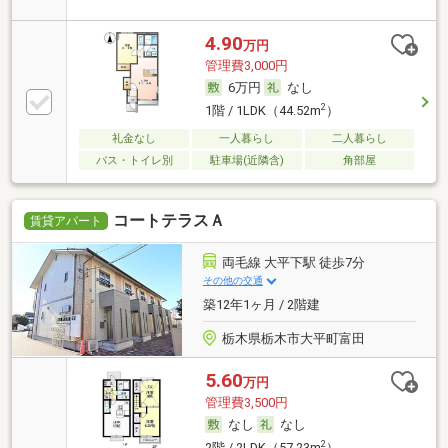
4.90
万円
管理費3,000円
6万円
なし
2
1階 / 1LDK（44.52m
）
礼金なし
一人暮らし
二人暮らし
バス・トイレ別
駐車場(近隣含)
角部屋
コートテラスＡ
賃貸アパート
両毛線 大平下駅 徒歩7分
その他の交通
築12年1ヶ月 / 2階建
栃木県栃木市大平町富田
5.60
万円
管理費3,500円
なし
なし
2
2階 / 2LDK（57.23m
）