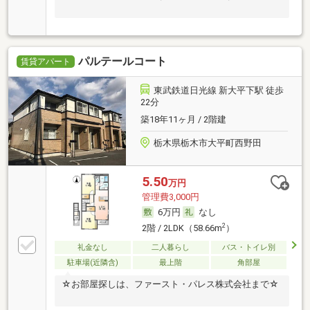
パルテールコート
賃貸アパート
東武鉄道日光線 新大平下駅 徒歩
22分
築18年11ヶ月 / 2階建
栃木県栃木市大平町西野田
5.50
万円
管理費3,000円
6万円
なし
2
2階 / 2LDK（58.66m
）
礼金なし
二人暮らし
バス・トイレ別
駐車場(近隣含)
最上階
角部屋
☆お部屋探しは、ファースト・パレス株式会社まで☆