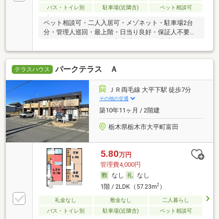
バス・トイレ別
駐車場(近隣含)
ペット相談可
ペット相談可・二人入居可・メゾネット・駐車場2台
分・管理人巡回・最上階・日当り良好・保証人不要／
代行 ・ルームシェア可・初期費用カード決済可
パークテラス Ａ
テラスハウス
ＪＲ両毛線 大平下駅 徒歩7分
その他の交通
築10年11ヶ月 / 2階建
栃木県栃木市大平町富田
5.80
万円
管理費4,000円
なし
なし
2
1階 / 2LDK（57.23m
）
礼金なし
敷金なし
二人暮らし
バス・トイレ別
駐車場(近隣含)
ペット相談可