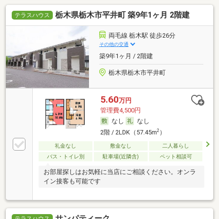
栃木県栃木市平井町 築9年1ヶ月 2階建
テラスハウス
両毛線 栃木駅 徒歩26分
その他の交通
築9年1ヶ月 / 2階建
栃木県栃木市平井町
5.60
万円
管理費4,500円
なし
なし
2
2階 / 2LDK（57.45m
）
礼金なし
敷金なし
二人暮らし
バス・トイレ別
駐車場(近隣含)
ペット相談可
お部屋探しはお気軽に当店にご相談ください。オンラ
イン接客も可能です
サンパティーク
テラスハウス