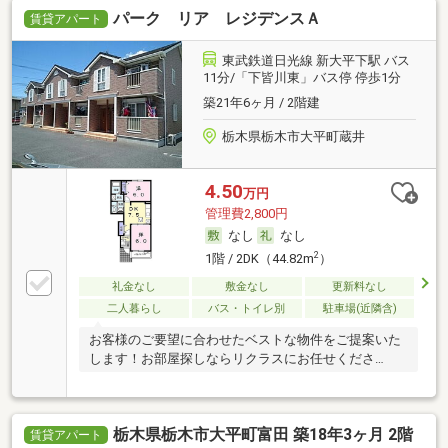
パーク リア レジデンスＡ
賃貸アパート
東武鉄道日光線 新大平下駅 バス
11分/「下皆川東」バス停 停歩1分
築21年6ヶ月 / 2階建
栃木県栃木市大平町蔵井
4.50
万円
管理費2,800円
なし
なし
2
1階 / 2DK（44.82m
）
礼金なし
敷金なし
更新料なし
二人暮らし
バス・トイレ別
駐車場(近隣含)
お客様のご要望に合わせたベストな物件をご提案いた
します！お部屋探しならリクラスにお任せくださ
い！！
栃木県栃木市大平町富田 築18年3ヶ月 2階
賃貸アパート