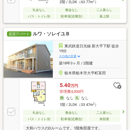
2
2階 / 2LDK（63.77m
）
礼金なし
敷金なし
二人暮らし
バス・トイレ別
駐車場(近隣含)
最上階
ルワ・ソレイユＢ
賃貸アパート
東武鉄道日光線 新大平下駅 徒歩
19分
その他の交通
築18年3ヶ月 / 2階建
栃木県栃木市大平町富田
5.40
万円
管理費4,000円
なし
なし
2
1階 / 2LDK（53.47m
）
礼金なし
敷金なし
二人暮らし
バス・トイレ別
駐車場(近隣含)
角部屋
大和ハウスのDルームです。1階角部屋です。