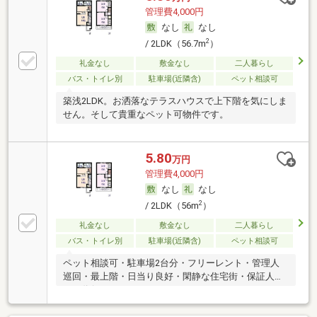
管理費4,000円
なし
なし
2
/ 2LDK（56.7m
）
礼金なし
敷金なし
二人暮らし
バス・トイレ別
駐車場(近隣含)
ペット相談可
築浅2LDK。お洒落なテラスハウスで上下階を気にしま
せん。そして貴重なペット可物件です。
5.80
万円
管理費4,000円
なし
なし
2
/ 2LDK（56m
）
礼金なし
敷金なし
二人暮らし
バス・トイレ別
駐車場(近隣含)
ペット相談可
ペット相談可・駐車場2台分・フリーレント・管理人
巡回・最上階・日当り良好・閑静な住宅街・保証人不
要／代行 ・ルームシェア可