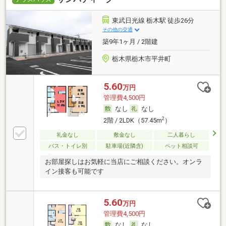
東武日光線 栃木駅 徒歩26分
その他の交通
築9年1ヶ月 / 2階建
栃木県栃木市平井町
5.60
万円
管理費4,500円
なし
なし
2
2階 / 2LDK（57.45m
）
礼金なし
敷金なし
二人暮らし
バス・トイレ別
駐車場(近隣含)
ペット相談可
お部屋探しはお気軽に当店にご相談ください。オンラ
イン接客も可能です
5.60
万円
管理費4,500円
なし
なし