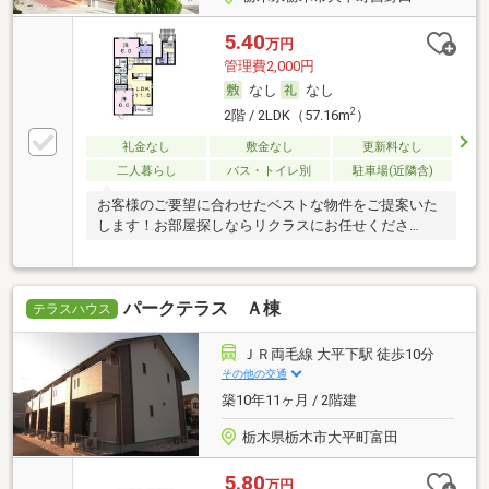
5.40
万円
管理費2,000円
なし
なし
2
2階 / 2LDK（57.16m
）
礼金なし
敷金なし
更新料なし
二人暮らし
バス・トイレ別
駐車場(近隣含)
お客様のご要望に合わせたベストな物件をご提案いた
します！お部屋探しならリクラスにお任せくださ
い！！
パークテラス Ａ棟
テラスハウス
ＪＲ両毛線 大平下駅 徒歩10分
その他の交通
築10年11ヶ月 / 2階建
栃木県栃木市大平町富田
5.80
万円