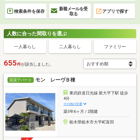
新着メールを受
検索条件を保存
アプリで探す
取る
人数に合った間取りを選ぶ
一人暮らし
二人暮らし
ファミリー
655
件
が該当しました。
モン レーヴＢ棟
賃貸アパート
東武鉄道日光線 新大平下駅 徒歩
4分
その他の交通
築3年6ヶ月 / 2階建
栃木県栃木市大平町富田