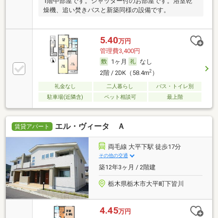
1階中部屋です。シャッター付のお部屋です。浴室乾
燥機、追い焚きバスと新築同様の設備です。
5.40
万円
管理費3,400円
1ヶ月
なし
2
2階 / 2DK（58.4m
）
礼金なし
二人暮らし
バス・トイレ別
駐車場(近隣含)
ペット相談可
最上階
エル・ヴィータ Ａ
賃貸アパート
両毛線 大平下駅 徒歩17分
その他の交通
築12年3ヶ月 / 2階建
栃木県栃木市大平町下皆川
4.45
万円