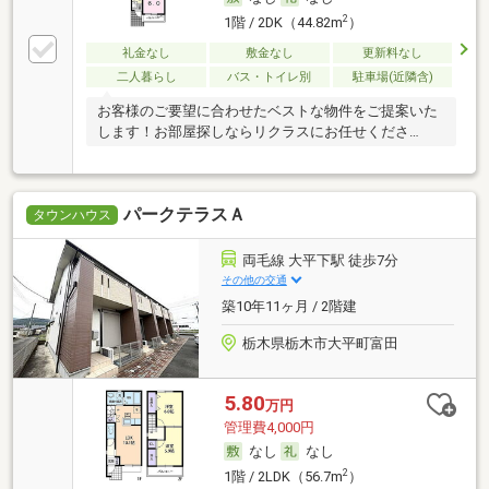
2
1階 / 2DK（44.82m
）
礼金なし
敷金なし
更新料なし
二人暮らし
バス・トイレ別
駐車場(近隣含)
お客様のご要望に合わせたベストな物件をご提案いた
します！お部屋探しならリクラスにお任せくださ
い！！
パークテラスＡ
タウンハウス
両毛線 大平下駅 徒歩7分
その他の交通
築10年11ヶ月 / 2階建
栃木県栃木市大平町富田
5.80
万円
管理費4,000円
なし
なし
2
1階 / 2LDK（56.7m
）