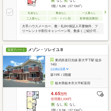
なし
なし
2
1階 / 1LDK（37.13m
）
礼金なし
敷金なし
一人暮らし
二人暮らし
バス・トイレ別
駐車場(近隣含)
大手ハウスメーカー、敷・礼0や保証人不要物件、フ
リーレントや割引キャンペーン等、数多くご紹介可能
です
メゾン・ソレイユＢ
賃貸アパート
東武鉄道日光線 新大平下駅 徒歩
14分
その他の交通
築15年 / 2階建
栃木県栃木市大平町富田
4.65
万円
管理費2,300円
なし
なし
2
1階 / 1LDK（37.13m
）