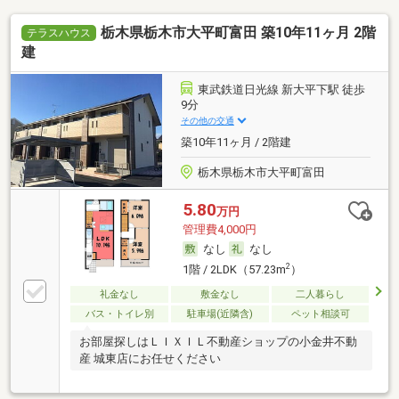
栃木県栃木市大平町富田 築10年11ヶ月 2階
テラスハウス
建
東武鉄道日光線 新大平下駅 徒歩
9分
その他の交通
築10年11ヶ月 / 2階建
栃木県栃木市大平町富田
5.80
万円
管理費4,000円
なし
なし
2
1階 / 2LDK（57.23m
）
礼金なし
敷金なし
二人暮らし
バス・トイレ別
駐車場(近隣含)
ペット相談可
お部屋探しはＬＩＸＩＬ不動産ショップの小金井不動
産 城東店にお任せください