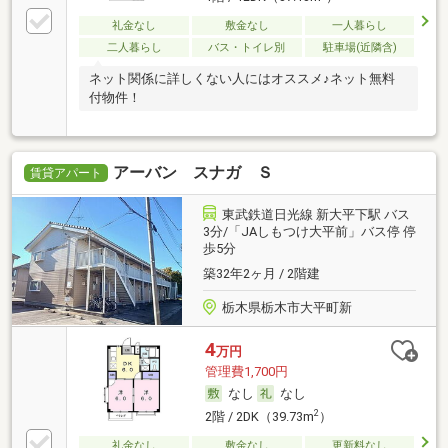
礼金なし
敷金なし
一人暮らし
二人暮らし
バス・トイレ別
駐車場(近隣含)
ネット関係に詳しくない人にはオススメ♪ネット無料
付物件！
アーバン スナガ Ｓ
賃貸アパート
東武鉄道日光線 新大平下駅 バス
3分/「JAしもつけ大平前」バス停 停
歩5分
築32年2ヶ月 / 2階建
栃木県栃木市大平町新
4
万円
管理費1,700円
なし
なし
2
2階 / 2DK（39.73m
）
礼金なし
敷金なし
更新料なし