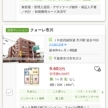
角部屋・管理人巡回・デザイナーズ物件・保証人不要
／代行 ・初期費用カード決済可
クォーレ市川
賃貸マンション
ＪＲ総武線快速 市川駅 徒歩10分
その他の交通
築40年6ヶ月 / 4階建
千葉県市川市市川２
9.60
万円
管理費6,000円
1ヶ月
なし
2
4階 / 2DK（45m
）
礼金なし
二人暮らし
バス・トイレ別
モニタ付インターホ
インターネット無料
最上階
ン
ネット無料のRCマンション♪ スーパー隣接！！