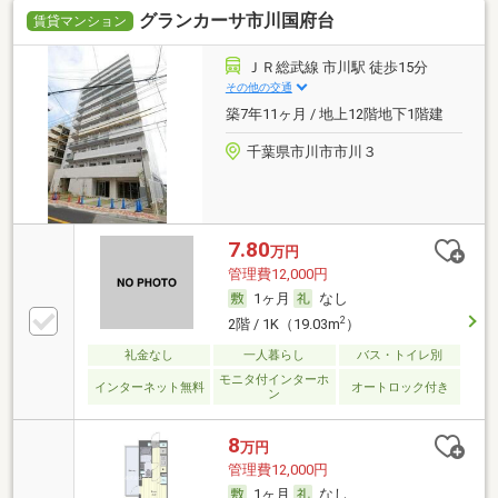
グランカーサ市川国府台
賃貸マンション
ＪＲ総武線 市川駅 徒歩15分
その他の交通
築7年11ヶ月 / 地上12階地下1階建
千葉県市川市市川３
7.80
万円
管理費12,000円
1ヶ月
なし
2
2階 / 1K（19.03m
）
礼金なし
一人暮らし
バス・トイレ別
モニタ付インターホ
インターネット無料
オートロック付き
ン
8
万円
管理費12,000円
1ヶ月
なし