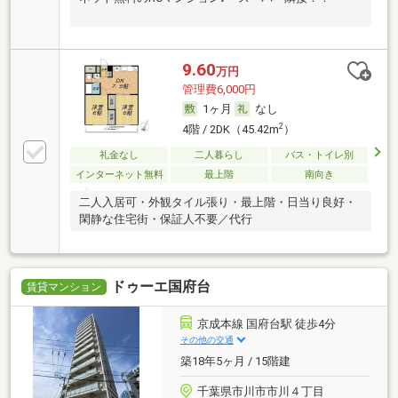
9.60
万円
管理費6,000円
1ヶ月
なし
2
4階 / 2DK（45.42m
）
礼金なし
二人暮らし
バス・トイレ別
インターネット無料
最上階
南向き
二人入居可・外観タイル張り・最上階・日当り良好・
閑静な住宅街・保証人不要／代行
ドゥーエ国府台
賃貸マンション
京成本線 国府台駅 徒歩4分
その他の交通
築18年5ヶ月 / 15階建
千葉県市川市市川４丁目