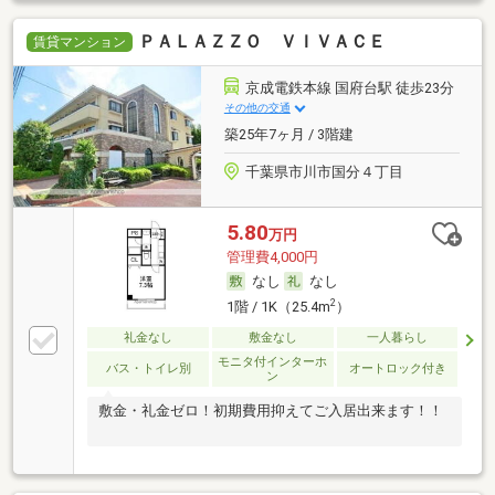
ＰＡＬＡＺＺＯ ＶＩＶＡＣＥ
賃貸マンション
京成電鉄本線 国府台駅 徒歩23分
その他の交通
築25年7ヶ月 / 3階建
千葉県市川市国分４丁目
5.80
万円
管理費4,000円
なし
なし
2
1階 / 1K（25.4m
）
礼金なし
敷金なし
一人暮らし
モニタ付インターホ
バス・トイレ別
オートロック付き
ン
敷金・礼金ゼロ！初期費用抑えてご入居出来ます！！