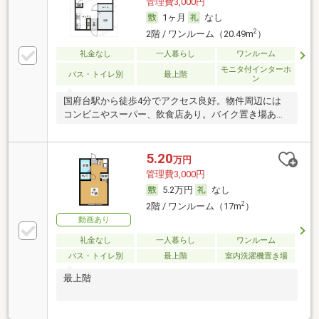
管理費3,000円
1ヶ月
なし
2
2階 / ワンルーム（20.49m
）
礼金なし
一人暮らし
ワンルーム
モニタ付インターホ
バス・トイレ別
最上階
ン
国府台駅から徒歩4分でアクセス良好。物件周辺には
コンビニやスーパー、飲食店あり。バイク置き場あ
り。
5.20
万円
管理費3,000円
5.2万円
なし
2
2階 / ワンルーム（17m
）
動画あり
礼金なし
一人暮らし
ワンルーム
バス・トイレ別
最上階
室内洗濯機置き場
最上階