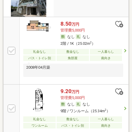
8.50
万円
管理費5,000円
なし
なし
2
2階 / 1K（25.02m
）
礼金なし
敷金なし
一人暮らし
バス・トイレ別
角部屋
南向き
2008年04月築
9.20
万円
管理費5,000円
なし
なし
2
9階 / ワンルーム（25.34m
）
礼金なし
敷金なし
一人暮らし
ワンルーム
バス・トイレ別
南向き