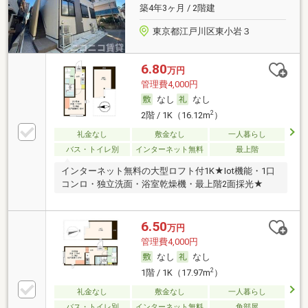
築4年3ヶ月 / 2階建
東京都江戸川区東小岩３
6.80
万円
管理費4,000円
なし
なし
2
2階 / 1K（16.12m
）
礼金なし
敷金なし
一人暮らし
バス・トイレ別
インターネット無料
最上階
インターネット無料の大型ロフト付1K★Iot機能・1口
コンロ・独立洗面・浴室乾燥機・最上階2面採光★
6.50
万円
管理費4,000円
なし
なし
2
1階 / 1K（17.97m
）
礼金なし
敷金なし
一人暮らし
バス・トイレ別
インターネット無料
角部屋