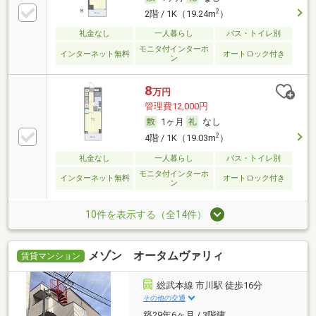
2
2階 / 1K（19.24m
）
礼金なし
一人暮らし
バス・トイレ別
モニタ付インターホ
インターネット無料
オートロック付き
ン
8
万円
管理費12,000円
1ヶ月
なし
2
4階 / 1K（19.03m
）
礼金なし
一人暮らし
バス・トイレ別
モニタ付インターホ
インターネット無料
オートロック付き
ン
10件を表示する（全14件）
メゾン オータムヴァリィ
賃貸マンション
総武本線 市川駅 徒歩16分
その他の交通
築29年6ヶ月 / 3階建