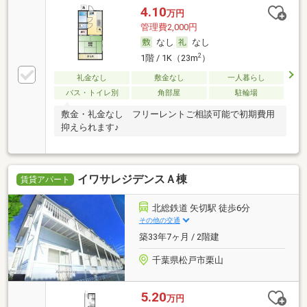
4.10
万円
管理費2,000円
なし
なし
2
1階 / 1K（23m
）
礼金なし
敷金なし
一人暮らし
バス・トイレ別
角部屋
駐輪場
敷金・礼金なし フリーレントご相談可能で初期費用
抑えられます♪
イワサレジデンスＡ棟
賃貸アパート
北総鉄道 矢切駅 徒歩6分
その他の交通
築33年7ヶ月 / 2階建
千葉県松戸市栗山
5.20
万円