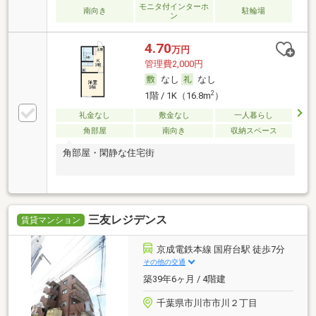
モニタ付インターホ
南向き
駐輪場
ン
4.70
万円
管理費2,000円
なし
なし
2
1階 / 1K（16.8m
）
礼金なし
敷金なし
一人暮らし
角部屋
南向き
収納スペース
角部屋・閑静な住宅街
三友レジデンス
賃貸マンション
京成電鉄本線 国府台駅 徒歩7分
その他の交通
築39年6ヶ月 / 4階建
千葉県市川市市川２丁目