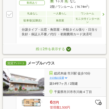
1ヶ月
なし
動画あり
2
2階 / ワンルーム（16.74m
）
礼金なし
一人暮らし
ワンルーム
モニタ付インターホ
駐車場(近隣含)
角部屋
ン
分譲タイプ・出窓・角部屋・外観タイル張り・日当り
良好・保証人不要／代行 ・初期費用カード決済可
残り2件を表示する
メープルハウス
賃貸アパート
総武本線 市川駅 徒歩10分
その他の交通
築34年7ヶ月 / 2階建
千葉県市川市市川南４丁目
6
万円
管理費2,500円