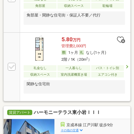
角部屋
収納スペース
駐輪場
角部屋・閑静な住宅街・保証人不要／代行
5.80
万円
管理費2,000円
1ヶ月
なし(1ヶ月)
2
2階 / 1K（20m
）
礼金なし
一人暮らし
バス・トイレ別
収納スペース
室内洗濯機置き場
エアコン付き
閑静な住宅街
ハーモニーテラス東小岩ＩＩＩ
賃貸アパート
京成本線 江戸川駅 徒歩9分
その他の交通