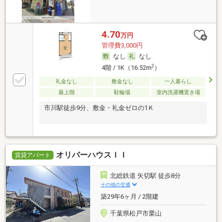
4.70
万円
管理費3,000円
なし
なし
2
4階 / 1K（16.52m
）
礼金なし
敷金なし
一人暮らし
最上階
駐輪場
室内洗濯機置き場
市川駅徒歩9分、敷金・礼金ゼロの1Ｋ
オリバーハウスＩＩ
賃貸アパート
北総鉄道 矢切駅 徒歩8分
その他の交通
築29年6ヶ月 / 2階建
千葉県松戸市栗山