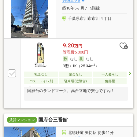
その他の交通
築18年5ヶ月 / 15階建
千葉県市川市市川４丁目
9.20
万円
管理費5,000円
なし
なし
2
9階 / 1K（25.34m
）
礼金なし
敷金なし
一人暮らし
バス・トイレ別
駐車場(近隣含)
角部屋
国府台のランドマーク。高台立地で安心ですね！
国府台三番館
賃貸マンション
北総鉄道 矢切駅 徒歩11分