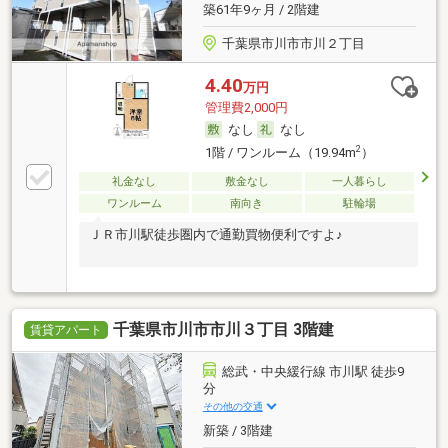
築61年9ヶ月 / 2階建
千葉県市川市市川２丁目
4.40
万円
管理費2,000円
なし
なし
2
1階 / ワンルーム（19.94m
）
礼金なし
敷金なし
一人暮らし
ワンルーム
南向き
駐輪場
ＪＲ市川駅徒歩圏内で通勤買物便利ですよ♪
千葉県市川市市川３丁目 3階建
賃貸アパート
総武・中央緩行線 市川駅 徒歩9
分
その他の交通
新築 / 3階建