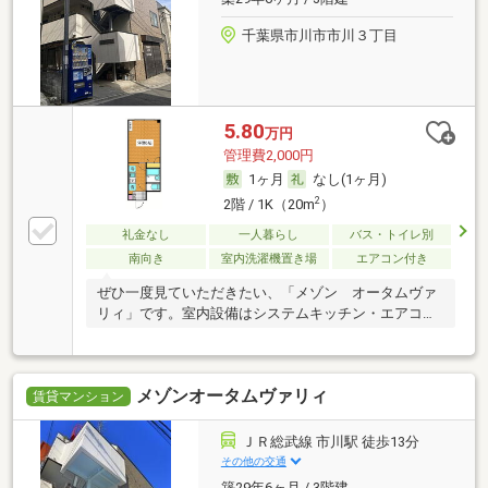
千葉県市川市市川３丁目
5.80
万円
管理費2,000円
1ヶ月
なし(1ヶ月)
2
2階 / 1K（20m
）
礼金なし
一人暮らし
バス・トイレ別
南向き
室内洗濯機置き場
エアコン付き
ぜひ一度見ていただきたい、「メゾン オータムヴァ
リィ」です。室内設備はシステムキッチン・エアコン
な
メゾンオータムヴァリィ
賃貸マンション
ＪＲ総武線 市川駅 徒歩13分
その他の交通
築29年6ヶ月 / 3階建