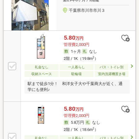
千葉県市川市市川３
5.80
万円
管理費2,000円
1ヶ月
なし
2
2階 / 1K（19.8m
）
礼金なし
一人暮らし
バス・トイレ別
収納スペース
駐輪場
室内洗濯機置き場
駅まで徒歩1分！ 和洋女子大や千葉商大が近く、通
学にも便利♪
5.80
万円
管理費2,000円
5.8万円
なし
2
2階 / 1K（18.6m
）
礼金なし
一人暮らし
バス・トイレ別