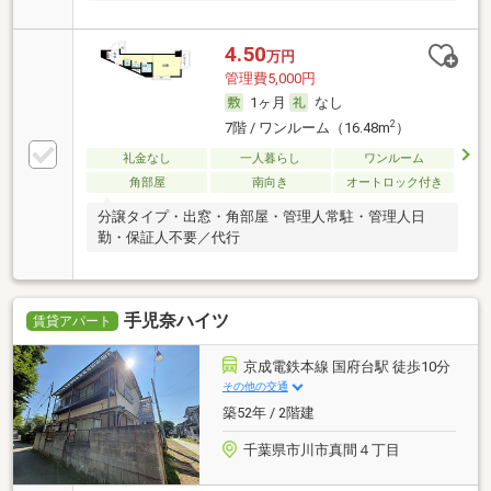
4.50
万円
管理費5,000円
1ヶ月
なし
2
7階 / ワンルーム（16.48m
）
礼金なし
一人暮らし
ワンルーム
角部屋
南向き
オートロック付き
分譲タイプ・出窓・角部屋・管理人常駐・管理人日
勤・保証人不要／代行
手児奈ハイツ
賃貸アパート
京成電鉄本線 国府台駅 徒歩10分
その他の交通
築52年 / 2階建
千葉県市川市真間４丁目