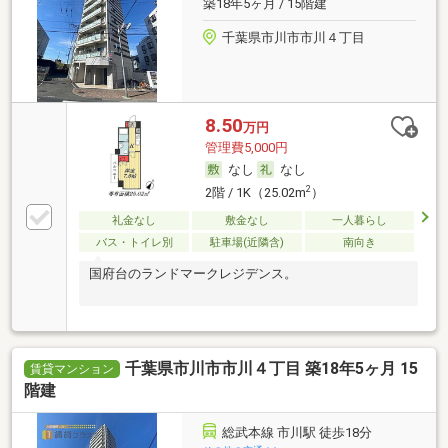
築18年5ヶ月 / 15階建
千葉県市川市市川４丁目
8.50
万円
管理費5,000円
なし
なし
2
2階 / 1K（25.02m
）
礼金なし
敷金なし
一人暮らし
バス・トイレ別
駐車場(近隣含)
南向き
国府台のランドマークレジデンス。
千葉県市川市市川４丁目 築18年5ヶ月 15
賃貸マンション
階建
総武本線 市川駅 徒歩18分