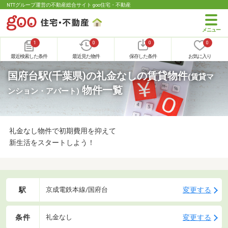
NTTグループ運営の不動産総合サイト goo住宅・不動産
1
0
0
0
最近検索した条件
最近見た物件
保存した条件
お気に入り
国府台駅(千葉県)の礼金なしの賃貸物件
(賃貸マ
物件一覧
ンション・アパート)
礼金なし物件で初期費用を抑えて
新生活をスタートしよう！
駅
変更する
京成電鉄本線/国府台
条件
変更する
礼金なし