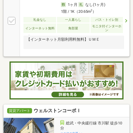
1ヶ月
なし(1ヶ月)
2
1階 / 1K（20.65m
）
礼金なし
一人暮らし
バス・トイレ別
モニタ付インターホ
インターネット無料
角部屋
ン
【インターネット月額利用料無料】ＵＭＥ
ウェルストンコーポＩ
賃貸アパート
総武・中央緩行線 市川駅 徒歩10
分