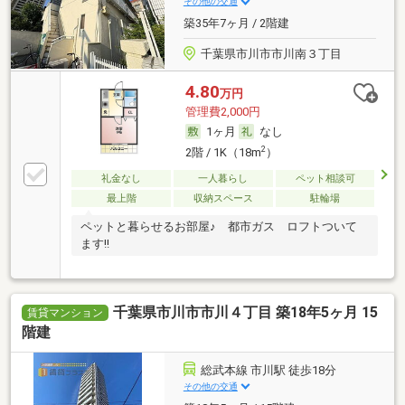
その他の交通
築35年7ヶ月 / 2階建
千葉県市川市市川南３丁目
4.80
万円
管理費2,000円
1ヶ月
なし
2
2階 / 1K（18m
）
礼金なし
一人暮らし
ペット相談可
最上階
収納スペース
駐輪場
ペットと暮らせるお部屋♪ 都市ガス ロフトついて
ます!!
千葉県市川市市川４丁目 築18年5ヶ月 15
賃貸マンション
階建
総武本線 市川駅 徒歩18分
その他の交通