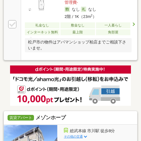
管理費-
なし
なし
2
2階 / 1K（23m
）
礼金なし
敷金なし
一人暮らし
インターネット無料
最上階
角部屋
松戸市の物件はアパマンショップ柏店までご相談下さ
いませ。
メゾンホープ
賃貸アパート
総武本線 市川駅 徒歩8分
その他の交通