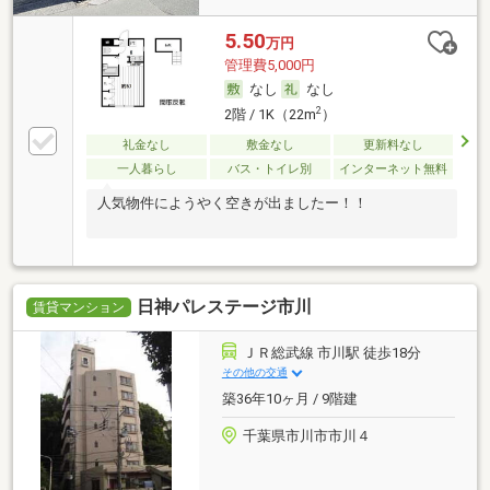
5.50
万円
管理費5,000円
なし
なし
2
2階 / 1K（22m
）
礼金なし
敷金なし
更新料なし
一人暮らし
バス・トイレ別
インターネット無料
人気物件にようやく空きが出ましたー！！
日神パレステージ市川
賃貸マンション
ＪＲ総武線 市川駅 徒歩18分
その他の交通
築36年10ヶ月 / 9階建
千葉県市川市市川４