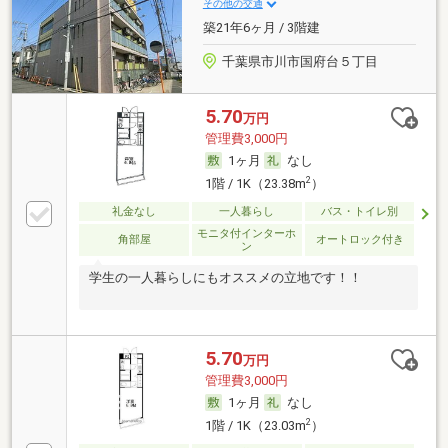
その他の交通
築21年6ヶ月 / 3階建
千葉県市川市国府台５丁目
5.70
万円
管理費3,000円
1ヶ月
なし
2
1階 / 1K（23.38m
）
礼金なし
一人暮らし
バス・トイレ別
モニタ付インターホ
角部屋
オートロック付き
ン
学生の一人暮らしにもオススメの立地です！！
5.70
万円
管理費3,000円
1ヶ月
なし
2
1階 / 1K（23.03m
）