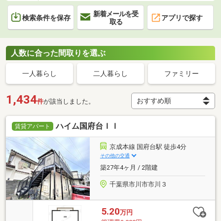
新着メールを受
検索条件を保存
アプリで探す
取る
人数に合った間取りを選ぶ
一人暮らし
二人暮らし
ファミリー
1,434
件
が該当しました。
ハイム国府台ＩＩ
賃貸アパート
京成本線 国府台駅 徒歩4分
その他の交通
築27年4ヶ月 / 2階建
千葉県市川市市川３
5.20
万円