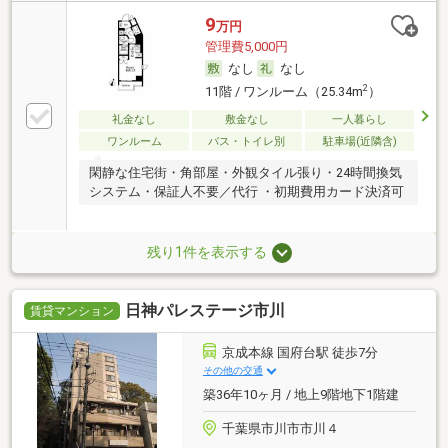
9
万円
管理費5,000円
なし
なし
2
11階 / ワンルーム（25.34m
）
礼金なし
敷金なし
一人暮らし
ワンルーム
バス・トイレ別
駐車場(近隣含)
閑静な住宅街・角部屋・外観タイル張り・24時間換気
システム・保証人不要／代行 ・初期費用カード決済可
残り1件を表示する
日神パレステージ市川
賃貸マンション
京成本線 国府台駅 徒歩7分
その他の交通
築36年10ヶ月 / 地上9階地下1階建
千葉県市川市市川４