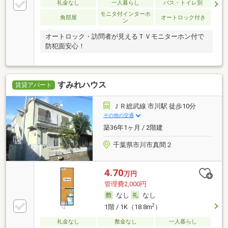
礼金なし
一人暮らし
バス・トイレ別
モニタ付インターホ
角部屋
オートロック付き
ン
オートロック・訪問者が見えるＴＶモニターホン付で
防犯面安心！
すみれハウス
賃貸アパート
ＪＲ総武線 市川駅 徒歩10分
その他の交通
築36年1ヶ月 / 2階建
千葉県市川市真間２
4.70
万円
管理費2,000円
なし
なし
2
1階 / 1K（18.8m
）
礼金なし
敷金なし
一人暮らし