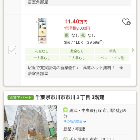
居室角部屋
11.40
万円
管理費8,000円
なし
なし
2
3階 / 1LDK（29.59m
）
礼金なし
敷金なし
新築
一人暮らし
二人暮らし
バス・トイレ別
駅近で充実設備の新築物件♪ 高速ネット無料！ 全
居室角部屋
千葉県市川市市川３丁目 3階建
賃貸アパート
総武・中央緩行線 市川駅 徒歩9
分
その他の交通
新築 / 3階建
千葉県市川市市川３丁目