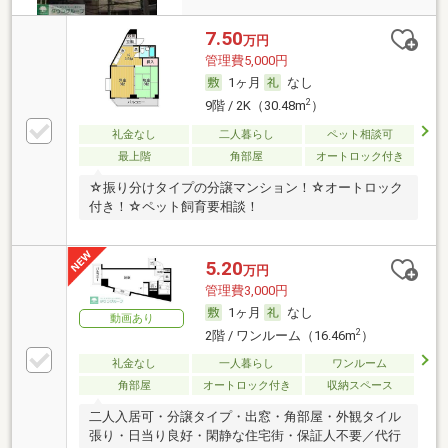
7.50
万円
管理費5,000円
1ヶ月
なし
2
9階 / 2K（30.48m
）
礼金なし
二人暮らし
ペット相談可
最上階
角部屋
オートロック付き
☆振り分けタイプの分譲マンション！☆オートロック
付き！☆ペット飼育要相談！
5.20
万円
管理費3,000円
1ヶ月
なし
動画あり
2
2階 / ワンルーム（16.46m
）
礼金なし
一人暮らし
ワンルーム
角部屋
オートロック付き
収納スペース
二人入居可・分譲タイプ・出窓・角部屋・外観タイル
張り・日当り良好・閑静な住宅街・保証人不要／代行