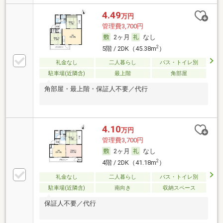
4.49
万円
管理費3,700円
2ヶ月
なし
2
5階 / 2DK（45.38m
）
礼金なし
二人暮らし
バス・トイレ別
駐車場(近隣含)
最上階
角部屋
角部屋・最上階・保証人不要／代行
4.10
万円
管理費3,700円
2ヶ月
なし
2
4階 / 2DK（41.18m
）
礼金なし
二人暮らし
バス・トイレ別
駐車場(近隣含)
南向き
収納スペース
保証人不要／代行