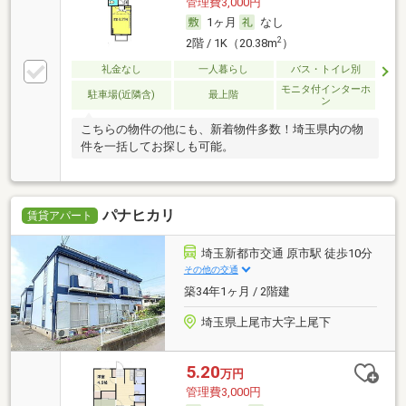
管理費3,000円
1ヶ月
なし
2
2階 / 1K（20.38m
）
礼金なし
一人暮らし
バス・トイレ別
モニタ付インターホ
駐車場(近隣含)
最上階
ン
こちらの物件の他にも、新着物件多数！埼玉県内の物
件を一括してお探しも可能。
パナヒカリ
賃貸アパート
埼玉新都市交通 原市駅 徒歩10分
その他の交通
築34年1ヶ月 / 2階建
埼玉県上尾市大字上尾下
5.20
万円
管理費3,000円