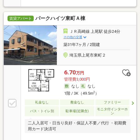
パークハイツ東町Ａ棟
賃貸アパート
ＪＲ高崎線 上尾駅 徒歩24分
その他の交通
築31年7ヶ月 / 2階建
埼玉県上尾市東町２
6.70
万円
管理費3,000円
なし
なし
2
1階 / 3K（49.5m
）
礼金なし
敷金なし
ファミリー
モニタ付インターホ
バス・トイレ別
駐車場(近隣含)
ン
二人入居可・日当り良好・保証人不要／代行 ・初期費
用カード決済可