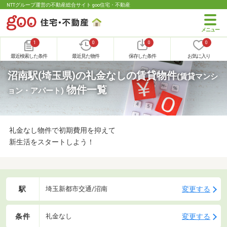
NTTグループ運営の不動産総合サイト goo住宅・不動産
1
0
0
0
最近検索した条件
最近見た物件
保存した条件
お気に入り
沼南駅(埼玉県)の礼金なしの賃貸物件
(賃貸マンシ
物件一覧
ョン・アパート)
礼金なし物件で初期費用を抑えて
新生活をスタートしよう！
駅
変更する
埼玉新都市交通/沼南
条件
変更する
礼金なし