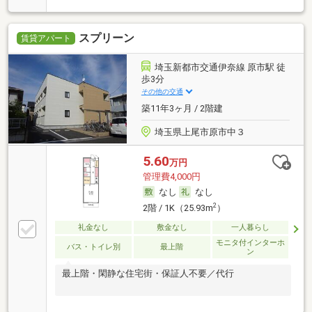
スプリーン
賃貸アパート
埼玉新都市交通伊奈線 原市駅 徒
歩3分
その他の交通
築11年3ヶ月 / 2階建
埼玉県上尾市原市中３
5.60
万円
管理費4,000円
なし
なし
2
2階 / 1K（25.93m
）
礼金なし
敷金なし
一人暮らし
モニタ付インターホ
バス・トイレ別
最上階
ン
最上階・閑静な住宅街・保証人不要／代行