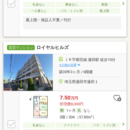
礼金なし
敷金なし
新築
一人暮らし
バス・トイレ別
最上階
最上階・保証人不要／代行
ロイヤルヒルズ
賃貸マンション
ＪＲ宇都宮線 蓮田駅 徒歩10分
その他の交通
築30年3ヶ月 / 6階建
埼玉県蓮田市蓮田１
7.50
万円
管理費8,000円
1ヶ月
なし
2
3階 / 3DK（57.85m
）
礼金なし
ファミリー
バス・トイレ別