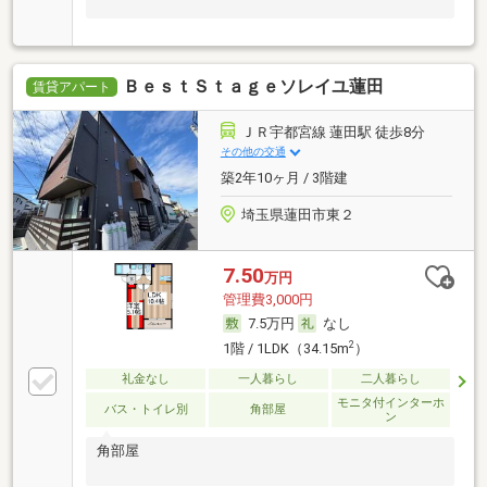
ＢｅｓｔＳｔａｇｅソレイユ蓮田
賃貸アパート
ＪＲ宇都宮線 蓮田駅 徒歩8分
その他の交通
築2年10ヶ月 / 3階建
埼玉県蓮田市東２
7.50
万円
管理費3,000円
7.5万円
なし
2
1階 / 1LDK（34.15m
）
礼金なし
一人暮らし
二人暮らし
モニタ付インターホ
バス・トイレ別
角部屋
ン
角部屋