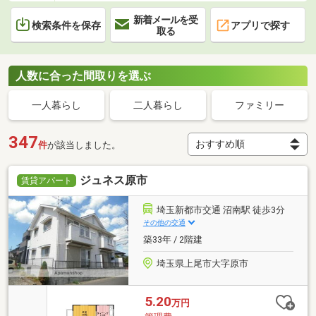
新着メールを受
検索条件を保存
アプリで探す
取る
人数に合った間取りを選ぶ
一人暮らし
二人暮らし
ファミリー
347
件
が該当しました。
ジュネス原市
賃貸アパート
埼玉新都市交通 沼南駅 徒歩3分
その他の交通
築33年 / 2階建
埼玉県上尾市大字原市
5.20
万円