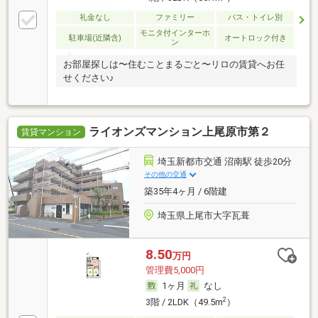
礼金なし
ファミリー
バス・トイレ別
モニタ付インターホ
駐車場(近隣含)
オートロック付き
ン
お部屋探しは〜住むことまるごと〜リロの賃貸へお任
せください♪
ライオンズマンション上尾原市第２
賃貸マンション
埼玉新都市交通 沼南駅 徒歩20分
その他の交通
築35年4ヶ月 / 6階建
埼玉県上尾市大字瓦葺
8.50
万円
管理費5,000円
1ヶ月
なし
2
3階 / 2LDK（49.5m
）