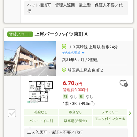
ペット相談可・管理人巡回・最上階・保証人不要／代
行
上尾パークハイツ東町Ａ
賃貸アパート
ＪＲ高崎線 上尾駅 徒歩24分
その他の交通
築31年6ヶ月 / 2階建
埼玉県上尾市東町２
6.70
万円
管理費3,000円
なし
なし
2
1階 / 3K（49.5m
）
礼金なし
敷金なし
ファミリー
モニタ付インターホ
バス・トイレ別
駐車場(近隣含)
ン
二人入居可・保証人不要／代行