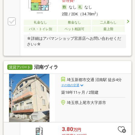
管理費-
なし
なし
2
2階 / 2DK（34.78m
）
礼金なし
敷金なし
二人暮らし
バス・トイレ別
ペット相談可
最上階
☆詳細はアパマンショップ宮原店へお問い合わせくだ
さい♪☆
沼南ヴィラ
賃貸アパート
埼玉新都市交通 沼南駅 徒歩4分
その他の交通
築18年11ヶ月 / 2階建
埼玉県上尾市大字原市
3.80
万円