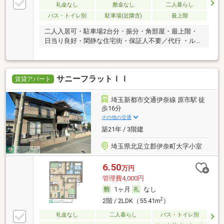
礼金なし
敷金なし
二人暮らし
バス・トイレ別
駐車場(近隣含)
最上階
二人入居可・駐車場2台分・振分・角部屋・最上階・
日当り良好・閑静な住宅街・保証人不要／代行 ・ルー
ムシェア可
サニーフラットＩＩ
賃貸アパート
埼玉新都市交通伊奈線 原市駅 徒
歩16分
その他の交通
築21年 / 3階建
埼玉県北足立郡伊奈町大字小室
6.50
万円
管理費4,000円
1ヶ月
なし
2
2階 / 2LDK（55.41m
）
礼金なし
二人暮らし
バス・トイレ別