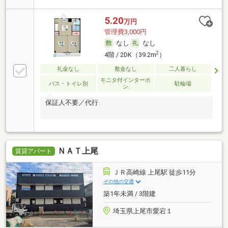
5.20
万円
管理費3,000円
なし
なし
2
4階 / 2DK（39.2m
）
礼金なし
敷金なし
二人暮らし
モニタ付インターホ
バス・トイレ別
駐輪場
ン
保証人不要／代行
ＮＡＴ上尾
賃貸アパート
ＪＲ高崎線 上尾駅 徒歩11分
その他の交通
築1年未満 / 3階建
埼玉県上尾市愛宕１