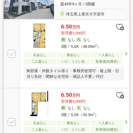
築43年9ヶ月 / 3階建
埼玉県上尾市大字原市
6.50
万円
管理費3,000円
なし
なし
2
3階 / 1LDK（48.09m
）
礼金なし
敷金なし
一人暮らし
二人暮らし
バス・トイレ別
駐車場(近隣含)
角部屋・外観タイル張り・事務所使用可・最上階・日
当り良好・閑静な住宅街・保証人不要／代行
6.50
万円
管理費3,000円
なし
なし
2
3階 / 1LDK（50.5m
）
礼金なし
敷金なし
一人暮らし
二人暮らし
バス・トイレ別
駐車場(近隣含)