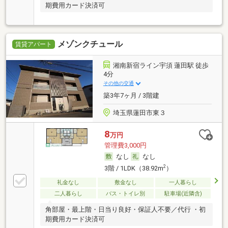
期費用カード決済可
メゾンクチュール
賃貸アパート
湘南新宿ライン宇須 蓮田駅 徒歩
4分
その他の交通
築3年7ヶ月 / 3階建
埼玉県蓮田市東３
8
万円
管理費3,000円
なし
なし
2
3階 / 1LDK（38.92m
）
礼金なし
敷金なし
一人暮らし
二人暮らし
バス・トイレ別
駐車場(近隣含)
角部屋・最上階・日当り良好・保証人不要／代行 ・初
期費用カード決済可