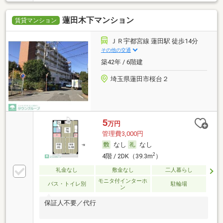
蓮田木下マンション
賃貸マンション
ＪＲ宇都宮線 蓮田駅 徒歩14分
その他の交通
築42年 / 6階建
埼玉県蓮田市桜台２
5
万円
管理費3,000円
なし
なし
2
4階 / 2DK（39.3m
）
礼金なし
敷金なし
二人暮らし
モニタ付インターホ
バス・トイレ別
駐輪場
ン
保証人不要／代行