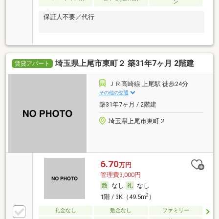
ン
保証人不要／代行
埼玉県上尾市東町２ 築31年7ヶ月 2階建
賃貸アパート
ＪＲ高崎線 上尾駅 徒歩24分
その他の交通
築31年7ヶ月 / 2階建
埼玉県上尾市東町２
6.70
万円
管理費3,000円
なし
なし
2
1階 / 3K（49.5m
）
礼金なし
敷金なし
ファミリー