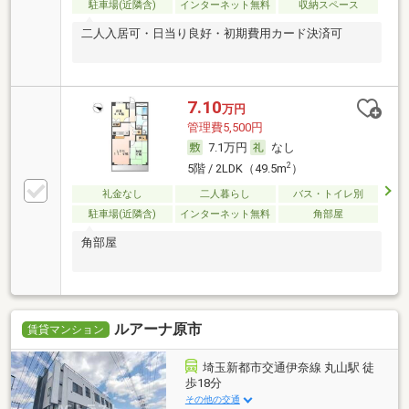
駐車場(近隣含)
インターネット無料
収納スペース
二人入居可・日当り良好・初期費用カード決済可
7.10
万円
管理費5,500円
7.1万円
なし
2
5階 / 2LDK（49.5m
）
礼金なし
二人暮らし
バス・トイレ別
駐車場(近隣含)
インターネット無料
角部屋
角部屋
ルアーナ原市
賃貸マンション
埼玉新都市交通伊奈線 丸山駅 徒
歩18分
その他の交通