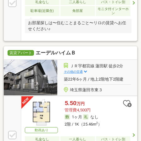
礼金なし
二人暮らし
バス・トイレ別
モニタ付インターホ
駐車場(近隣含)
角部屋
ン
お部屋探しは〜住むことまるごと〜リロの賃貸へお任
せください♪
エーデルハイムＢ
賃貸アパート
ＪＲ宇都宮線 蓮田駅 徒歩2分
その他の交通
築22年6ヶ月 / 地上2階地下2階建
埼玉県蓮田市東３
5.50
万円
管理費4,500円
1ヶ月
なし
2
2階 / 1K（25.46m
）
動画あり
礼金なし
一人暮らし
バス・トイレ別