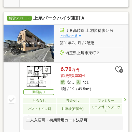
上尾パークハイツ東町Ａ
賃貸アパート
ＪＲ高崎線 上尾駅 徒歩24分
その他の交通
築31年7ヶ月 / 2階建
埼玉県上尾市東町２
6.70
万円
管理費3,000円
なし
なし
2
1階 / 3K（49.5m
）
動画あり
礼金なし
敷金なし
ファミリー
モニタ付インターホ
バス・トイレ別
駐車場(近隣含)
ン
二人入居可・初期費用カード決済可