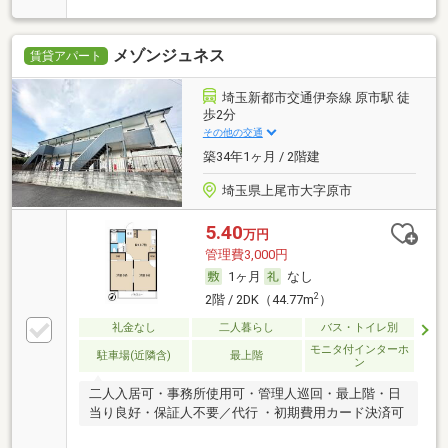
メゾンジュネス
賃貸アパート
埼玉新都市交通伊奈線 原市駅 徒
歩2分
その他の交通
築34年1ヶ月 / 2階建
埼玉県上尾市大字原市
5.40
万円
管理費3,000円
1ヶ月
なし
2
2階 / 2DK（44.77m
）
礼金なし
二人暮らし
バス・トイレ別
モニタ付インターホ
駐車場(近隣含)
最上階
ン
二人入居可・事務所使用可・管理人巡回・最上階・日
当り良好・保証人不要／代行 ・初期費用カード決済可