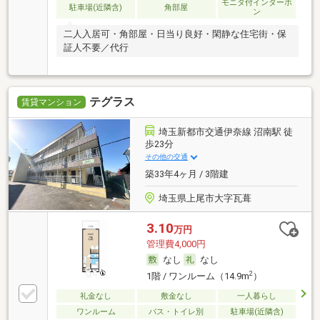
モニタ付インターホ
駐車場(近隣含)
角部屋
ン
二人入居可・角部屋・日当り良好・閑静な住宅街・保
証人不要／代行
テグラス
賃貸マンション
埼玉新都市交通伊奈線 沼南駅 徒
歩23分
その他の交通
築33年4ヶ月 / 3階建
埼玉県上尾市大字瓦葺
3.10
万円
管理費4,000円
なし
なし
2
1階 / ワンルーム（14.9m
）
礼金なし
敷金なし
一人暮らし
ワンルーム
バス・トイレ別
駐車場(近隣含)