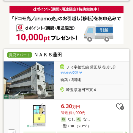
ＮＡＫＳ蓮田
賃貸アパート
ＪＲ宇都宮線 蓮田駅 徒歩5分
その他の交通
新築 / 3階建
埼玉県蓮田市東４
6.30
万円
管理費4,000円
なし
なし
2
1階 / 1K（20m
）