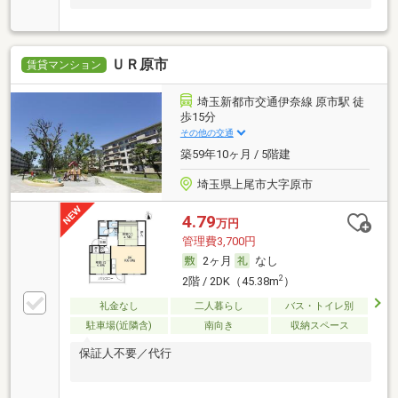
ＵＲ原市
賃貸マンション
埼玉新都市交通伊奈線 原市駅 徒
歩15分
その他の交通
築59年10ヶ月 / 5階建
埼玉県上尾市大字原市
4.79
万円
管理費3,700円
2ヶ月
なし
2
2階 / 2DK（45.38m
）
礼金なし
二人暮らし
バス・トイレ別
駐車場(近隣含)
南向き
収納スペース
保証人不要／代行