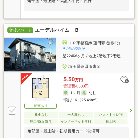
角部屋・最上階・保証人不要／代行
エーデルハイム Ｂ
賃貸アパート
ＪＲ宇都宮線 蓮田駅 徒歩3分
その他の交通
築22年6ヶ月 / 地上2階地下2階建
埼玉県蓮田市東３
5.50
万円
管理費4,500円
1ヶ月
なし
2
2階 / 1K（25.46m
）
動画あり
礼金なし
一人暮らし
バス・トイレ別
駐車場(近隣含)
インターネット無料
最上階
角部屋・最上階・初期費用カード決済可