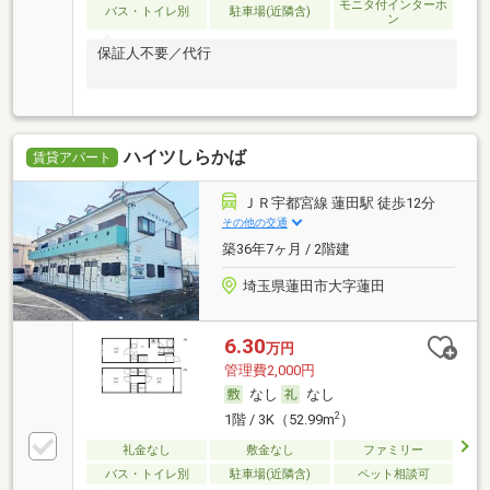
モニタ付インターホ
バス・トイレ別
駐車場(近隣含)
ン
保証人不要／代行
ハイツしらかば
賃貸アパート
ＪＲ宇都宮線 蓮田駅 徒歩12分
その他の交通
築36年7ヶ月 / 2階建
埼玉県蓮田市大字蓮田
6.30
万円
管理費2,000円
なし
なし
2
1階 / 3K（52.99m
）
礼金なし
敷金なし
ファミリー
バス・トイレ別
駐車場(近隣含)
ペット相談可