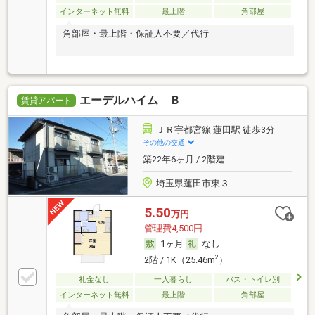
インターネット無料
最上階
角部屋
角部屋・最上階・保証人不要／代行
エーデルハイム Ｂ
賃貸アパート
ＪＲ宇都宮線 蓮田駅 徒歩3分
その他の交通
築22年6ヶ月 / 2階建
埼玉県蓮田市東３
5.50
万円
管理費4,500円
1ヶ月
なし
2
2階 / 1K（25.46m
）
礼金なし
一人暮らし
バス・トイレ別
インターネット無料
最上階
角部屋