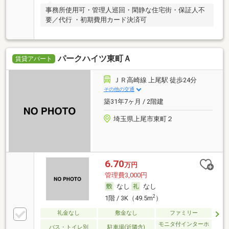
事務所使用可・管理人巡回・閑静な住宅街・保証人不
要／代行 ・初期費用カード決済可
パークハイツ東町Ａ
賃貸アパート
ＪＲ高崎線 上尾駅 徒歩24分
その他の交通
築31年7ヶ月 / 2階建
埼玉県上尾市東町２
6.70
万円
管理費3,000円
なし
なし
2
1階 / 3K（49.5m
）
礼金なし
敷金なし
ファミリー
モニタ付インターホ
バス・トイレ別
駐車場(近隣含)