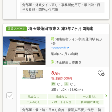
角部屋・外観タイル張り・事務所使用可・最上階・日
当り良好・閑静な住宅街
埼玉県蓮田市東３ 築3年7ヶ月 3階建
賃貸アパート
湘南新宿ライン宇須 蓮田駅 徒歩
4分
その他の交通
築3年7ヶ月 / 3階建
埼玉県蓮田市東３
8
万円
管理費3,000円
なし
なし
2
3階 / 1LDK（38.92m
）
礼金なし
敷金なし
一人暮らし
二人暮らし
バス・トイレ別
駐車場(近隣含)
角部屋・最上階・日当り良好・保証人不要／代行 ・初