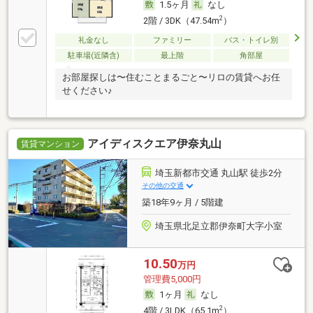
1.5ヶ月
なし
2
2階 / 3DK（47.54m
）
礼金なし
ファミリー
バス・トイレ別
駐車場(近隣含)
最上階
角部屋
お部屋探しは〜住むことまるごと〜リロの賃貸へお任
せください♪
アイディスクエア伊奈丸山
賃貸マンション
埼玉新都市交通 丸山駅 徒歩2分
その他の交通
築18年9ヶ月 / 5階建
埼玉県北足立郡伊奈町大字小室
10.50
万円
管理費5,000円
1ヶ月
なし
2
4階 / 3LDK（65.1m
）