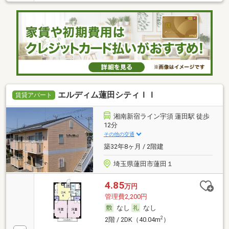
エルディム蓮田シティＩＩ
賃貸アパート
湘南新宿ライン宇須 蓮田駅 徒歩
12分
その他の交通
築32年8ヶ月 / 2階建
埼玉県蓮田市蓮田１
4.85
万円
管理費2,200円
なし
なし
2
2階 / 2DK（40.04m
）