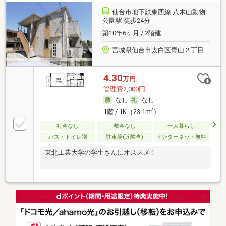
仙台市地下鉄東西線 八木山動物
公園駅 徒歩24分
築10年6ヶ月 / 2階建
宮城県仙台市太白区青山２丁目
4.30
万円
管理費2,000円
なし
なし
2
1階 / 1K（23.1m
）
礼金なし
敷金なし
一人暮らし
バス・トイレ別
駐車場(近隣含)
インターネット無料
東北工業大学の学生さんにオススメ！