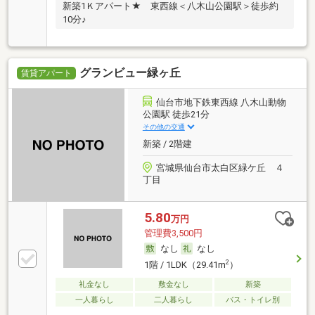
新築1Ｋアパート★ 東西線＜八木山公園駅＞徒歩約
10分♪
グランビュー緑ヶ丘
賃貸アパート
仙台市地下鉄東西線 八木山動物
公園駅 徒歩21分
その他の交通
新築 / 2階建
宮城県仙台市太白区緑ケ丘 ４
丁目
5.80
万円
管理費3,500円
なし
なし
2
1階 / 1LDK（29.41m
）
礼金なし
敷金なし
新築
一人暮らし
二人暮らし
バス・トイレ別