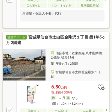
礼金なし
敷金なし
一人暮らし
二人暮らし
バス・トイレ別
駐車場(近隣含)
角部屋・保証人不要／代行
宮城県仙台市太白区金剛沢１丁目 築1年5ヶ
賃貸アパート
月 2階建
仙台市地下鉄東西線 八木山動物
公園駅 徒歩31分
築1年5ヶ月 / 2階建
宮城県仙台市太白区金剛沢１丁
目
6.50
万円
管理費4,000円
1ヶ月
なし
2
1階 / 1LDK（43.24m
）
礼金なし
一人暮らし
二人暮らし