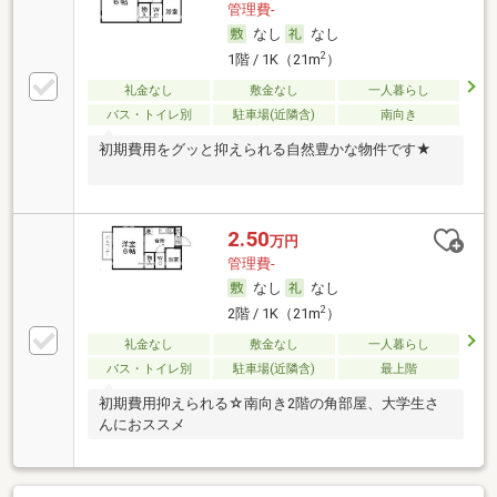
管理費-
なし
なし
2
1階 / 1K（21m
）
礼金なし
敷金なし
一人暮らし
バス・トイレ別
駐車場(近隣含)
南向き
初期費用をグッと抑えられる自然豊かな物件です★
2.50
万円
管理費-
なし
なし
2
2階 / 1K（21m
）
礼金なし
敷金なし
一人暮らし
バス・トイレ別
駐車場(近隣含)
最上階
初期費用抑えられる☆南向き2階の角部屋、大学生さ
んにおススメ