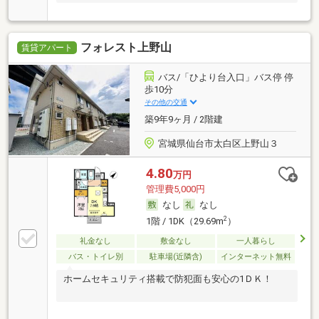
フォレスト上野山
賃貸アパート
バス/「ひより台入口」バス停 停
歩10分
その他の交通
築9年9ヶ月 / 2階建
宮城県仙台市太白区上野山３
4.80
万円
管理費5,000円
なし
なし
2
1階 / 1DK（29.69m
）
礼金なし
敷金なし
一人暮らし
バス・トイレ別
駐車場(近隣含)
インターネット無料
ホームセキュリティ搭載で防犯面も安心の1ＤＫ！