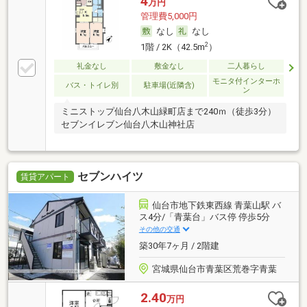
4
万円
管理費5,000円
なし
なし
2
1階 / 2K（42.5m
）
礼金なし
敷金なし
二人暮らし
モニタ付インターホ
バス・トイレ別
駐車場(近隣含)
ン
ミニストップ仙台八木山緑町店まで240ｍ（徒歩3分）
セブンイレブン仙台八木山神社店
セブンハイツ
賃貸アパート
仙台市地下鉄東西線 青葉山駅 バ
ス4分/「青葉台」バス停 停歩5分
その他の交通
築30年7ヶ月 / 2階建
宮城県仙台市青葉区荒巻字青葉
2.40
万円