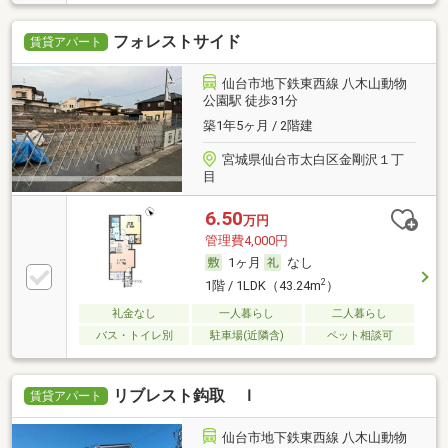
フォレストサイド
賃貸アパート
仙台市地下鉄東西線 八木山動物
公園駅 徒歩31分
築1年5ヶ月 / 2階建
宮城県仙台市太白区金剛沢１丁
目
6.50
万円
管理費4,000円
1ヶ月
なし
2
1階 / 1LDK（43.24m
）
礼金なし
一人暮らし
二人暮らし
バス・トイレ別
駐車場(近隣含)
ペット相談可
リブレスト鈎取 Ｉ
賃貸アパート
仙台市地下鉄東西線 八木山動物