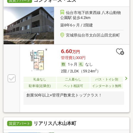
コンフォース・エス
賃貸アパート
仙台市地下鉄東西線 八木山動物
公園駅 徒歩4.2km
築8年6ヶ月 / 2階建
宮城県仙台市太白区山田北前町
6.60
万円
管理費3,000円
1ヶ月
なし
2
2階 / 2LDK（59.24m
）
礼金なし
二人暮らし
バス・トイレ別
駐車場(近隣含)
ペット相談可
インターネット無料
創業50年以上×管理戸数東北トップクラス！
リアリス八木山本町
賃貸アパート