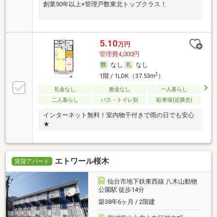
創業50年以上×管理戸数東北トップクラス！
5.10
万円
管理費4,000円
なし
なし
2
1階 / 1LDK（37.53m
）
礼金なし
敷金なし
一人暮らし
二人暮らし
バス・トイレ別
駐車場(近隣含)
インターネット無料！室内物干付きで雨の日でも安心
★
エトワール桜木
賃貸アパート
仙台市地下鉄東西線 八木山動物
公園駅 徒歩14分
築38年6ヶ月 / 2階建