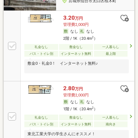
宮城県仙台市太白区桜木町
3.20
万円
管理費2,000円
なし
なし
2
2階 / 1K（20.4m
）
礼金なし
敷金なし
一人暮らし
バス・トイレ別
インターネット無料
最上階
敷金0・礼金0！ インターネット無料♪
2.80
万円
管理費2,000円
なし
なし
2
1階 / 1K（20.4m
）
礼金なし
敷金なし
一人暮らし
バス・トイレ別
インターネット無料
南向き
東北工業大学の学生さんにオススメ！