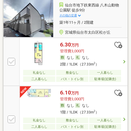
仙台市地下鉄東西線 八木山動物
公園駅 徒歩9分
その他の交通
築1年11ヶ月 / 2階建
宮城県仙台市太白区松が丘
6.30
万円
管理費3,000円
なし
なし
2
2階 / 1LDK（27.33m
）
礼金なし
敷金なし
一人暮らし
二人暮らし
バス・トイレ別
駐車場(近隣含)
6.10
万円
管理費3,000円
なし
なし
2
1階 / 1LDK（27.33m
）
礼金なし
敷金なし
一人暮らし
二人暮らし
バス・トイレ別
駐車場(近隣含)