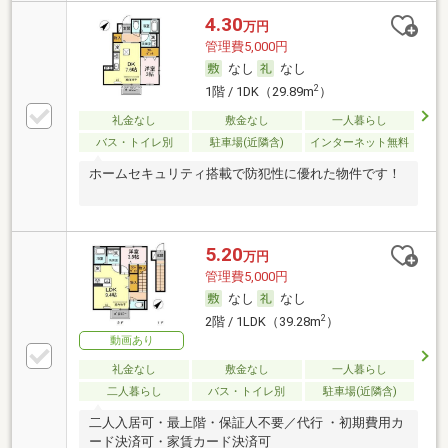
4.30
万円
管理費5,000円
なし
なし
2
1階 / 1DK（29.89m
）
礼金なし
敷金なし
一人暮らし
バス・トイレ別
駐車場(近隣含)
インターネット無料
ホームセキュリティ搭載で防犯性に優れた物件です！
5.20
万円
管理費5,000円
なし
なし
2
2階 / 1LDK（39.28m
）
動画あり
礼金なし
敷金なし
一人暮らし
二人暮らし
バス・トイレ別
駐車場(近隣含)
二人入居可・最上階・保証人不要／代行 ・初期費用カ
ード決済可・家賃カード決済可