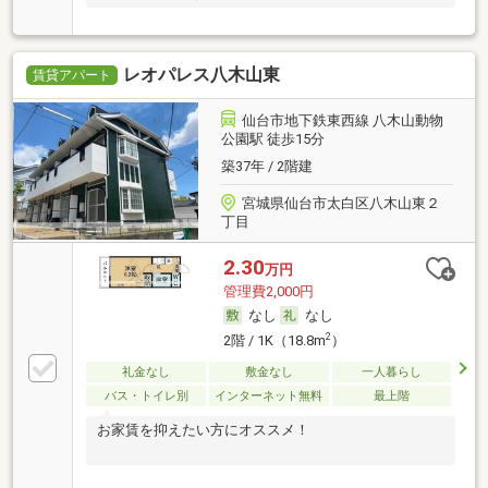
レオパレス八木山東
賃貸アパート
仙台市地下鉄東西線 八木山動物
公園駅 徒歩15分
築37年 / 2階建
宮城県仙台市太白区八木山東２
丁目
2.30
万円
管理費2,000円
なし
なし
2
2階 / 1K（18.8m
）
礼金なし
敷金なし
一人暮らし
バス・トイレ別
インターネット無料
最上階
お家賃を抑えたい方にオススメ！