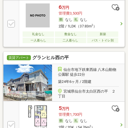
6
万円
管理費3,500円
なし
なし
2
2階 / 1LDK（37.83m
）
礼金なし
敷金なし
新築
一人暮らし
二人暮らし
バス・トイレ別
グランヒル西の平
賃貸アパート
仙台市地下鉄東西線 八木山動物
公園駅 徒歩22分
築24年6ヶ月 / 2階建
宮城県仙台市太白区西の平 ２
丁目
5
万円
管理費1,700円
なし
なし
2
2階 / 2DK（54.76m
）