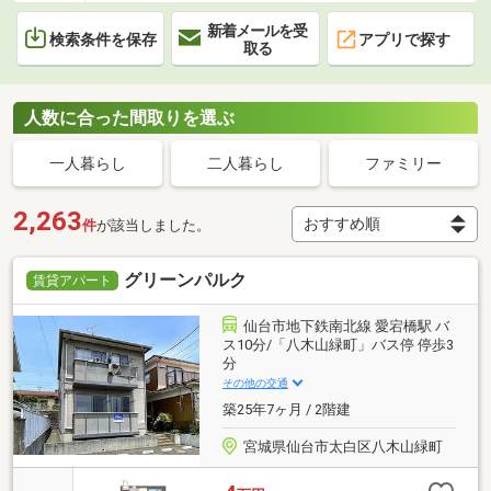
新着メールを受
検索条件を保存
アプリで探す
取る
人数に合った間取りを選ぶ
一人暮らし
二人暮らし
ファミリー
2,263
件
が該当しました。
グリーンパルク
賃貸アパート
仙台市地下鉄南北線 愛宕橋駅 バ
ス10分/「八木山緑町」バス停 停歩3
分
その他の交通
築25年7ヶ月 / 2階建
宮城県仙台市太白区八木山緑町