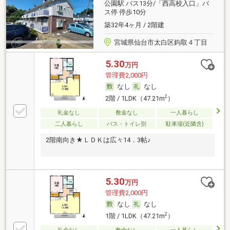
公園駅 バス13分/「西高校入口」バ
ス停 停歩10分
築32年4ヶ月 / 2階建
宮城県仙台市太白区鈎取４丁目
5.30
万円
管理費2,000円
なし
なし
2
2階 / 1LDK（47.21m
）
礼金なし
敷金なし
一人暮らし
二人暮らし
バス・トイレ別
駐車場(近隣含)
2階南向き★ＬＤＫは広々14．3帖♪
5.30
万円
管理費2,000円
なし
なし
2
1階 / 1LDK（47.21m
）