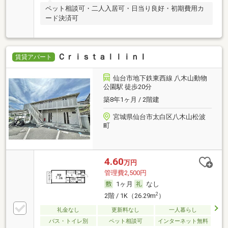
ペット相談可・二人入居可・日当り良好・初期費用カ
ード決済可
ＣｒｉｓｔａｌｌｉｎＩ
賃貸アパート
仙台市地下鉄東西線 八木山動物
公園駅 徒歩20分
築8年1ヶ月 / 2階建
宮城県仙台市太白区八木山松波
町
4.60
万円
管理費2,500円
1ヶ月
なし
2
2階 / 1K（26.29m
）
礼金なし
更新料なし
一人暮らし
バス・トイレ別
ペット相談可
インターネット無料