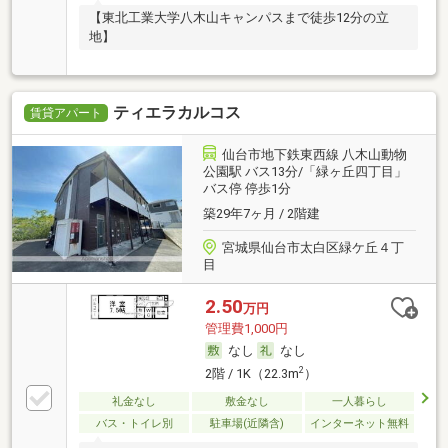
【東北工業大学八木山キャンパスまで徒歩12分の立
地】
ティエラカルコス
賃貸アパート
仙台市地下鉄東西線 八木山動物
公園駅 バス13分/「緑ヶ丘四丁目」
バス停 停歩1分
築29年7ヶ月 / 2階建
宮城県仙台市太白区緑ケ丘４丁
目
2.50
万円
管理費1,000円
なし
なし
2
2階 / 1K（22.3m
）
礼金なし
敷金なし
一人暮らし
バス・トイレ別
駐車場(近隣含)
インターネット無料