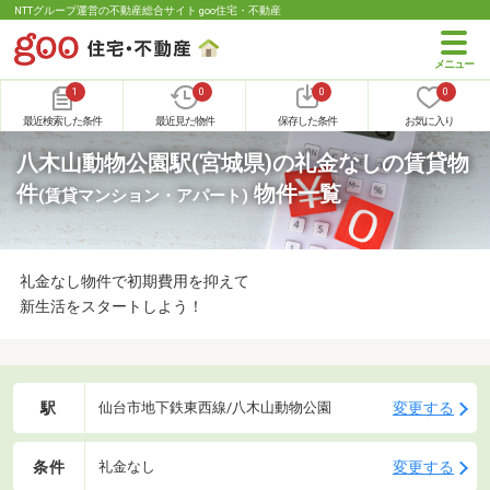
NTTグループ運営の不動産総合サイト goo住宅・不動産
1
0
0
0
最近検索した条件
最近見た物件
保存した条件
お気に入り
八木山動物公園駅(宮城県)の礼金なしの賃貸物
件
物件一覧
(賃貸マンション・アパート)
礼金なし物件で初期費用を抑えて
新生活をスタートしよう！
駅
変更する
仙台市地下鉄東西線/八木山動物公園
条件
変更する
礼金なし