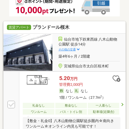
プランドール桜木
賃貸アパート
仙台市地下鉄東西線 八木山動物
公園駅 徒歩14分
その他の交通
築4年6ヶ月 / 2階建
宮城県仙台市太白区桜木町
5.20
万円
管理費2,000円
なし
なし
2
1階 / ワンルーム（27.7m
）
礼金なし
敷金なし
一人暮らし
ワンルーム
バス・トイレ別
駐車場(近隣含)
【敷金・礼金0】八木山動物公園駅徒歩圏内☆南向き
ワンルーム☆オンライン内見も可能です！