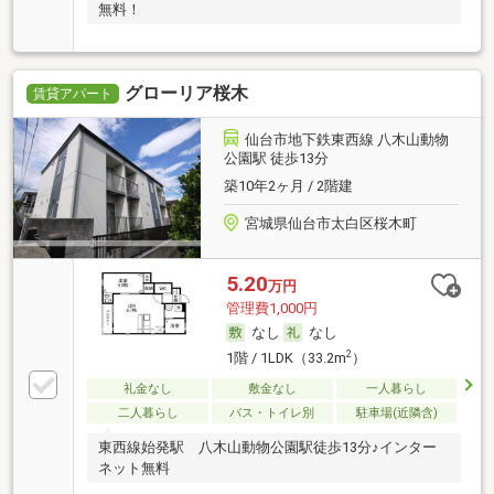
無料！
グローリア桜木
賃貸アパート
仙台市地下鉄東西線 八木山動物
公園駅 徒歩13分
築10年2ヶ月 / 2階建
宮城県仙台市太白区桜木町
5.20
万円
管理費1,000円
なし
なし
2
1階 / 1LDK（33.2m
）
礼金なし
敷金なし
一人暮らし
二人暮らし
バス・トイレ別
駐車場(近隣含)
東西線始発駅 八木山動物公園駅徒歩13分♪インター
ネット無料