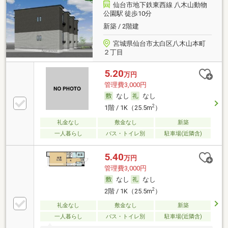
仙台市地下鉄東西線 八木山動物
公園駅 徒歩10分
新築 / 2階建
宮城県仙台市太白区八木山本町
２丁目
5.20
万円
管理費3,000円
なし
なし
2
1階 / 1K（25.5m
）
礼金なし
敷金なし
新築
一人暮らし
バス・トイレ別
駐車場(近隣含)
5.40
万円
管理費3,000円
なし
なし
2
2階 / 1K（25.5m
）
礼金なし
敷金なし
新築
一人暮らし
バス・トイレ別
駐車場(近隣含)