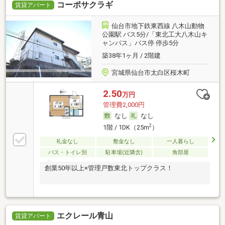
コーポサクラギ
賃貸アパート
仙台市地下鉄東西線 八木山動物
公園駅 バス5分/「東北工大八木山キ
ャンパス」バス停 停歩5分
築38年1ヶ月 / 2階建
宮城県仙台市太白区桜木町
2.50
万円
管理費2,000円
なし
なし
2
1階 / 1DK（25m
）
礼金なし
敷金なし
一人暮らし
バス・トイレ別
駐車場(近隣含)
角部屋
創業50年以上×管理戸数東北トップクラス！
エクレール青山
賃貸アパート