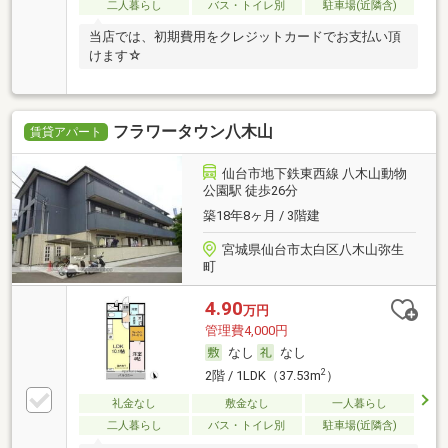
二人暮らし
バス・トイレ別
駐車場(近隣含)
当店では、初期費用をクレジットカードでお支払い頂
けます☆
フラワータウン八木山
賃貸アパート
仙台市地下鉄東西線 八木山動物
公園駅 徒歩26分
築18年8ヶ月 / 3階建
宮城県仙台市太白区八木山弥生
町
4.90
万円
管理費4,000円
なし
なし
2
2階 / 1LDK（37.53m
）
礼金なし
敷金なし
一人暮らし
二人暮らし
バス・トイレ別
駐車場(近隣含)