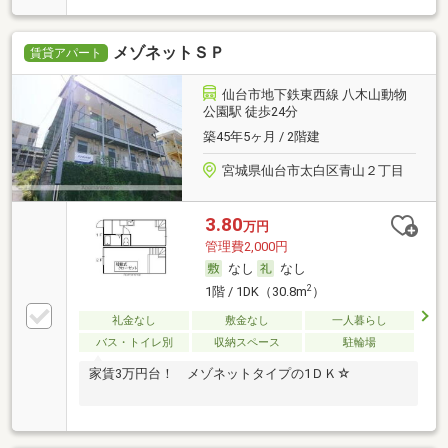
メゾネットＳＰ
賃貸アパート
仙台市地下鉄東西線 八木山動物
公園駅 徒歩24分
築45年5ヶ月 / 2階建
宮城県仙台市太白区青山２丁目
3.80
万円
管理費2,000円
なし
なし
2
1階 / 1DK（30.8m
）
礼金なし
敷金なし
一人暮らし
バス・トイレ別
収納スペース
駐輪場
家賃3万円台！ メゾネットタイプの1ＤＫ☆