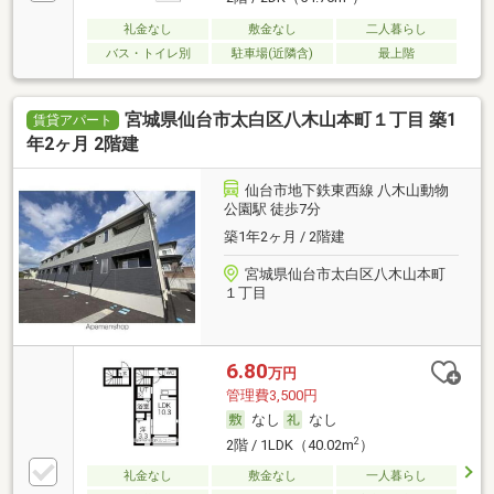
礼金なし
敷金なし
二人暮らし
バス・トイレ別
駐車場(近隣含)
最上階
宮城県仙台市太白区八木山本町１丁目 築1
賃貸アパート
年2ヶ月 2階建
仙台市地下鉄東西線 八木山動物
公園駅 徒歩7分
築1年2ヶ月 / 2階建
宮城県仙台市太白区八木山本町
１丁目
6.80
万円
管理費3,500円
なし
なし
2
2階 / 1LDK（40.02m
）
礼金なし
敷金なし
一人暮らし