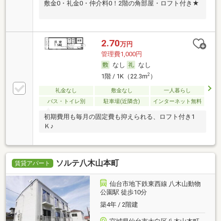
敷金0・礼金0・仲介料0！2階の角部屋・ロフト付き★
2.70
万円
管理費1,000円
なし
なし
2
1階 / 1K（22.3m
）
礼金なし
敷金なし
一人暮らし
バス・トイレ別
駐車場(近隣含)
インターネット無料
初期費用も毎月の固定費も抑えられる、ロフト付き1
Ｋ♪
ソルテ八木山本町
賃貸アパート
仙台市地下鉄東西線 八木山動物
公園駅 徒歩10分
築4年 / 2階建