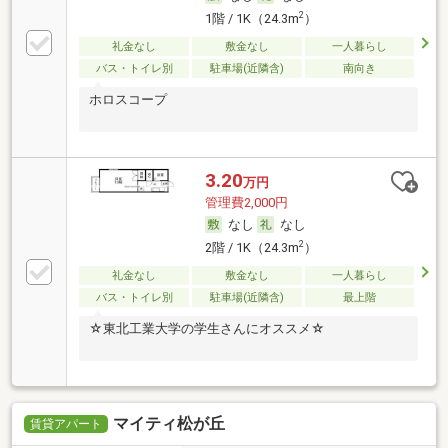
2
1階 / 1K（24.3m
）
礼金なし
敷金なし
一人暮らし
バス・トイレ別
駐車場(近隣含)
南向き
ホロスコープ
3.20
万円
管理費2,000円
なし
なし
2
2階 / 1K（24.3m
）
礼金なし
敷金なし
一人暮らし
バス・トイレ別
駐車場(近隣含)
最上階
☆東北工業大学の学生さんにオススメ☆
マイティ松が丘
賃貸アパート