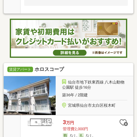
ホロスコープ
賃貸アパート
仙台市地下鉄東西線 八木山動物
公園駅 徒歩16分
築36年 / 2階建
宮城県仙台市太白区桜木町
3
万円
管理費2,000円
なし
なし