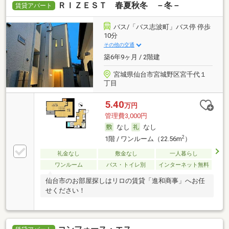
ＲＩＺＥＳＴ 春夏秋冬 －冬－
賃貸アパート
バス/「バス志波町」バス停 停歩
10分
その他の交通
築6年9ヶ月 / 2階建
宮城県仙台市宮城野区宮千代１
丁目
5.40
万円
管理費3,000円
なし
なし
2
1階 / ワンルーム（22.56m
）
礼金なし
敷金なし
一人暮らし
ワンルーム
バス・トイレ別
インターネット無料
仙台市のお部屋探しはリロの賃貸「進和商事」へお任
せください！