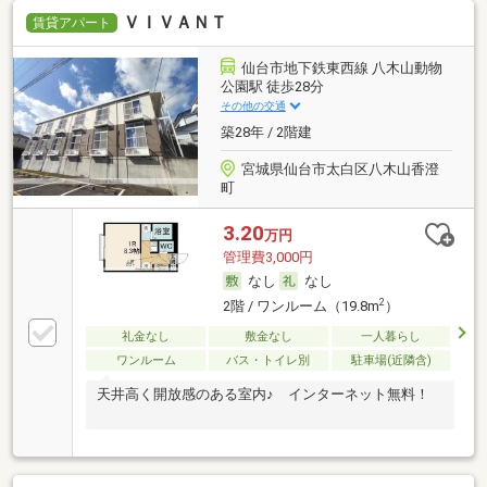
ＶＩＶＡＮＴ
賃貸アパート
仙台市地下鉄東西線 八木山動物
公園駅 徒歩28分
その他の交通
築28年 / 2階建
宮城県仙台市太白区八木山香澄
町
3.20
万円
管理費3,000円
なし
なし
2
2階 / ワンルーム（19.8m
）
礼金なし
敷金なし
一人暮らし
ワンルーム
バス・トイレ別
駐車場(近隣含)
天井高く開放感のある室内♪ インターネット無料！