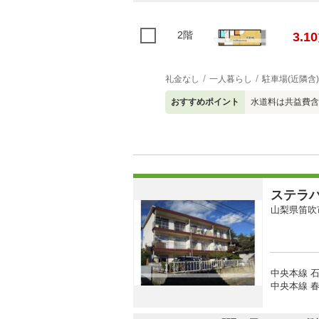
2階
3.10
礼金なし
一人暮らし
駐車場(近隣含)
おすすめポイント
水道料は共益費含
ステラ
山梨県笛吹
中央本線 石
中央本線 春