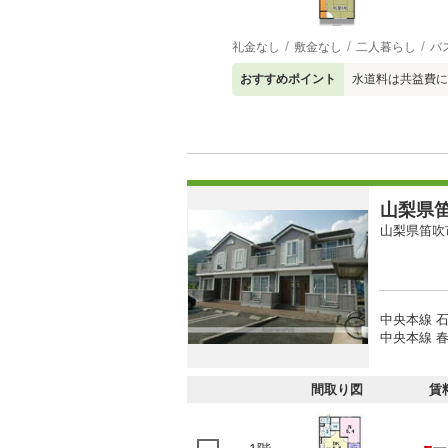
礼金なし
敷金なし
二人暮らし
バ
おすすめポイント
水道料は共益費に
山梨県笛
山梨県笛吹
中央本線 石
中央本線 春
間取り図
賃