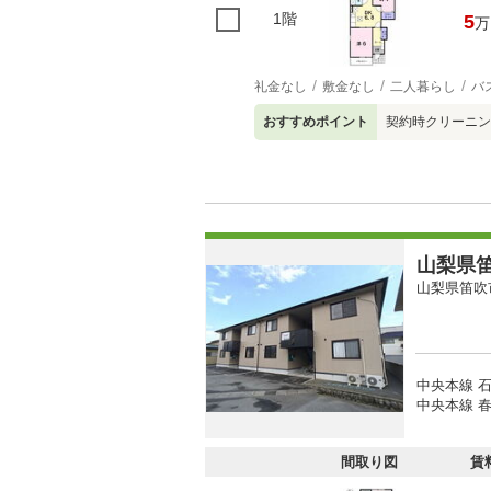
1階
5
万
礼金なし
敷金なし
二人暮らし
バ
おすすめポイント
契約時クリーニン
山梨県笛
山梨県笛吹
中央本線 石
中央本線 春
間取り図
賃