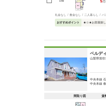
1階
5
万
礼金なし
敷金なし
二人暮らし
バ
おすすめポイント
★☆★お部屋探し
ベルデ
山梨県笛吹
中央本線 石
中央本線 春
間取り図
賃