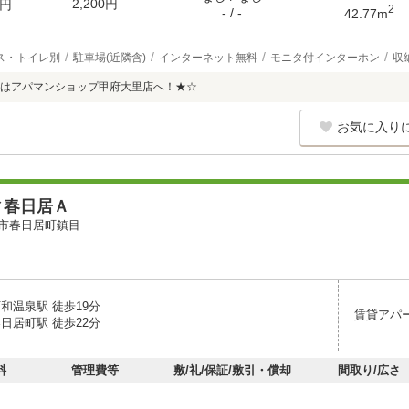
2,200円
円
2
- / -
42.77m
ス・トイレ別
駐車場(近隣含)
インターネット無料
モニタ付インターホン
収
はアパマンショップ甲府大里店へ！★☆
お気に入り
ィ春日居Ａ
市春日居町鎮目
和温泉駅 徒歩19分
賃貸アパ
日居町駅 徒歩22分
料
管理費等
敷/礼/保証/敷引・償却
間取り/広さ