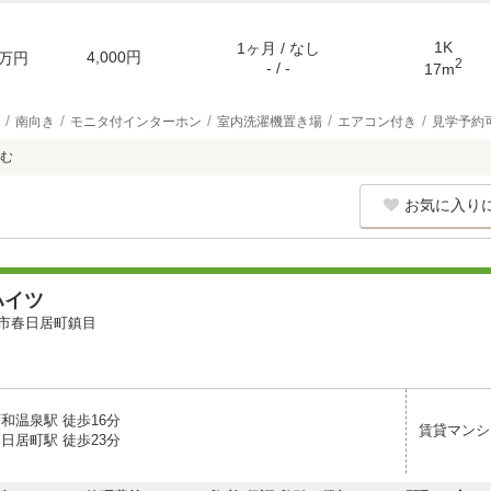
1K
1ヶ月 / なし
4,000円
万円
2
- / -
17m
南向き
モニタ付インターホン
室内洗濯機置き場
エアコン付き
見学予約
む
お気に入り
ハイツ
市春日居町鎮目
和温泉駅 徒歩16分
賃貸マンシ
日居町駅 徒歩23分