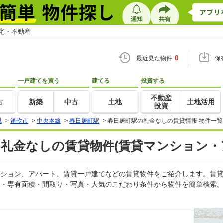
住宅・不動産
0
最近見た物件
保
一戸建てを買う
建てる
投資する
不動産
古
新築
中古
土地
土地活用
投資
県
>
笛吹市
>
中央本線
>
春日居町駅
>
春日居町駅の礼金なしの賃貸情報 物件一覧
の礼金なしの賃貸物件(賃貸マンション・
マンション、アパート、賃貸一戸建てなどの賃貸物件をご紹介します。賃
料・専有面積・間取り・写真・人気のこだわり条件から物件を簡単検索。