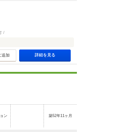
可
詳細を見る
に追加
ョン
築52年11ヶ月