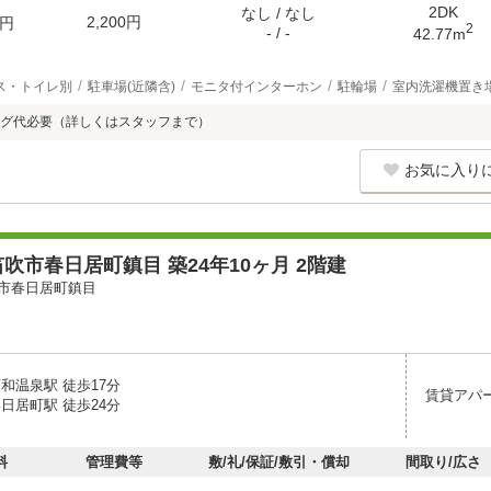
2DK
なし / なし
2,200円
円
2
- / -
42.77m
ス・トイレ別
駐車場(近隣含)
モニタ付インターホン
駐輪場
室内洗濯機置き
グ代必要（詳しくはスタッフまで）
お気に入り
吹市春日居町鎮目 築24年10ヶ月 2階建
市春日居町鎮目
和温泉駅 徒歩17分
賃貸アパ
日居町駅 徒歩24分
料
管理費等
敷/礼/保証/敷引・償却
間取り/広さ