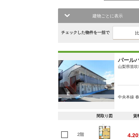
建物ごとに表示
チェックした物件を一括で
パール
山梨県笛吹
中央本線 春
間取り図
賃
2階
4.20