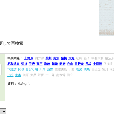
更して再検索
中央本線：
上野原
四方津
梁川
鳥沢
猿橋
大月
初狩
笹子
甲斐大和
勝沼
石和温泉
酒折
甲府
竜王
塩崎
韮崎
新府
穴山
日野春
長坂
小淵沢
信濃境
下諏訪
岡谷
みどり湖
川岸
辰野
信濃川島
小野
塩尻
洗馬
日出塩
贄川
木
上松
倉本
須原
大桑
野尻
十二兼
南木曽
田立
賃料：
礼金なし