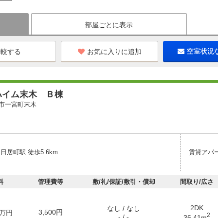
部屋ごとに表示
お気に入りに追加
空室状況
ハイム末木 Ｂ棟
市一宮町末木
日居町駅 徒歩5.6km
賃貸アパ
料
管理費等
敷/礼/保証/敷引・償却
間取り/広さ
2DK
なし / なし
3,500円
万円
2
- / -
36.41m