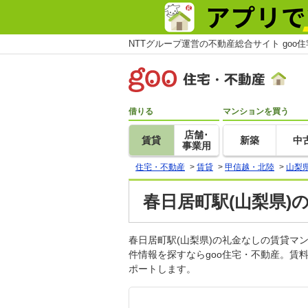
NTTグループ運営の不動産総合サイト goo
借りる
マンションを買う
店舗･
賃貸
新築
中
事業用
住宅・不動産
>
賃貸
>
甲信越・北陸
>
山梨
春日居町駅(山梨県)
春日居町駅(山梨県)の礼金なしの賃貸
件情報を探すならgoo住宅・不動産。賃
ポートします。