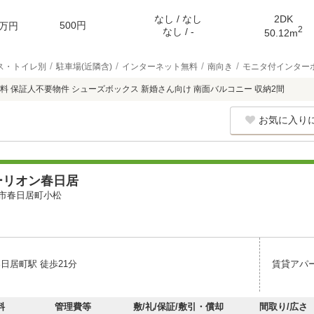
なし / なし
2DK
500円
万円
2
なし / -
50.12m
ス・トイレ別
駐車場(近隣含)
インターネット無料
南向き
モニタ付インター
料 保証人不要物件 シューズボックス 新婚さん向け 南面バルコニー 収納2間
お気に入り
ーリオン春日居
市春日居町小松
日居町駅 徒歩21分
賃貸アパ
料
管理費等
敷/礼/保証/敷引・償却
間取り/広さ