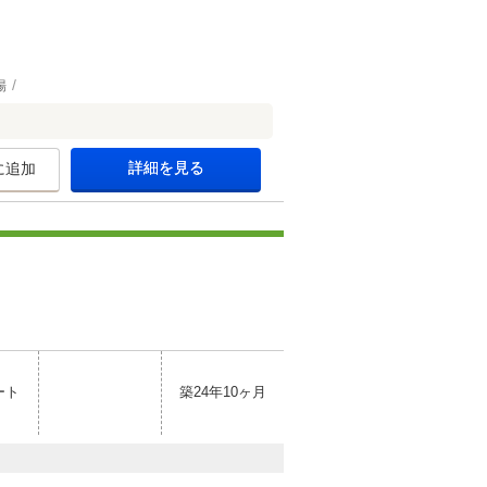
場
詳細を見る
に追加
ート
築24年10ヶ月