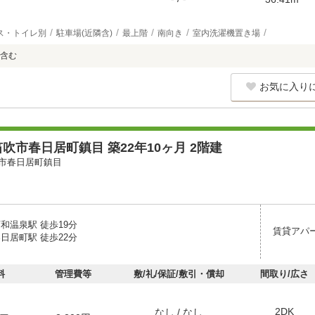
ス・トイレ別
駐車場(近隣含)
最上階
南向き
室内洗濯機置き場
含む
お気に入り
吹市春日居町鎮目 築22年10ヶ月 2階建
市春日居町鎮目
和温泉駅 徒歩19分
賃貸アパ
日居町駅 徒歩22分
料
管理費等
敷/礼/保証/敷引・償却
間取り/広さ
2DK
なし / なし