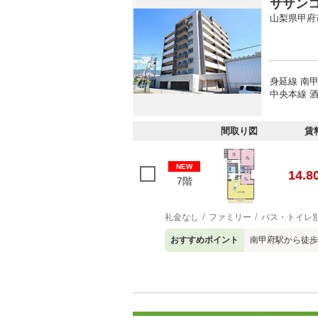
サザン
山梨県甲府
身延線 南甲
中央本線 酒
間取り図
賃
NEW
14.8
7階
礼金なし
ファミリー
バス・トイレ
おすすめポイント
南甲府駅から徒歩