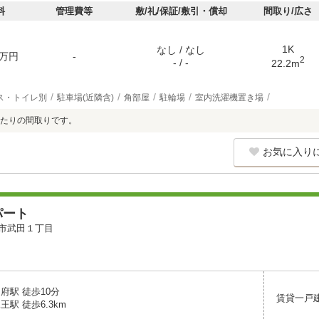
料
管理費等
敷/礼/保証/敷引・償却
間取り/広さ
1K
なし / なし
万円
-
2
- / -
22.2m
ス・トイレ別
駐車場(近隣含)
角部屋
駐輪場
室内洗濯機置き場
たりの間取りです。
お気に入り
パート
市武田１丁目
府駅 徒歩10分
賃貸一戸
王駅 徒歩6.3km