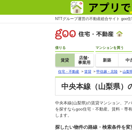
NTTグループ運営の不動産総合サイト goo
借りる
マンションを買う
店舗･
賃貸
新築
中
事業用
住宅・不動産
>
賃貸
>
甲信越・北陸
>
山梨
中央本線（山梨県）の
中央本線(山梨県)の賃貸マンション、
を探すならgoo住宅・不動産。賃料・専
します。
探したい物件の路線・検索条件を変