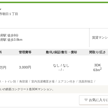
ル
市朝日１丁目
府駅 徒歩9分
賃貸マンシ
府駅 徒歩3.8km
料
管理費等
敷/礼/保証/敷引・償却
間取り/広さ
3DK
なし / なし
3,000円
万円
2
- / -
63m
ス・トイレ別
角部屋
室内洗濯機置き場
エアコン付き
洗面所独立
いの鉄筋コンクリート造3DKマンション。
お気に入り