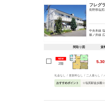
フレグ
長野県塩尻
中央本線 塩
篠ノ井線 広
間取り図
賃
NEW
5.30
2階
礼金なし
更新料なし
二人暮らし
おすすめポイント
☆塩尻駅徒歩圏☆