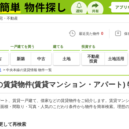
住宅・不動産
0
最近見た物件
保
一戸建てを買う
建てる
投資する
不動産
古
新築
中古
土地
土地活用
投資
県
>
中央本線の賃貸情報 物件一覧
賃貸物件(賃貸マンション・アパート) 
アパート、賃貸一戸建て、借家などの賃貸物件をご紹介します。賃貸マン
有面積・間取り・写真・人気のこだわり条件から物件を簡単検索。理想の
更して再検索