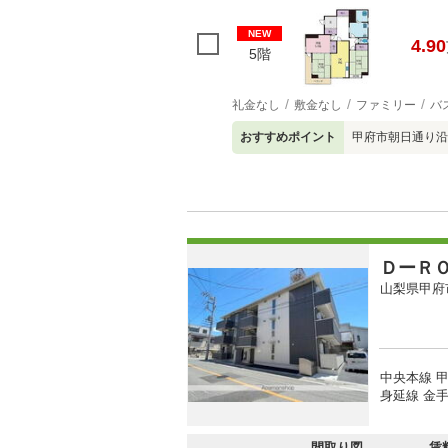
NEW
4.90
5階
礼金なし
敷金なし
ファミリー
バ
おすすめポイント
甲府市朝日通り沿
ＤーＲ
山梨県甲府
中央本線 甲
身延線 金手
間取り図
賃