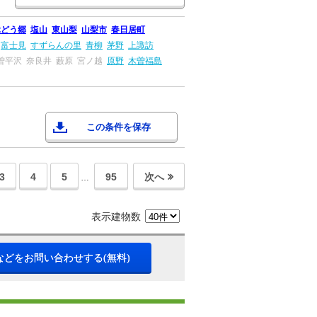
ぶどう郷
塩山
東山梨
山梨市
春日居町
富士見
すずらんの里
青柳
茅野
上諏訪
曽平沢
奈良井
藪原
宮ノ越
原野
木曽福島
この条件を保存
3
4
5
95
次へ
…
表示建物数
などをお問い合わせする(無料)