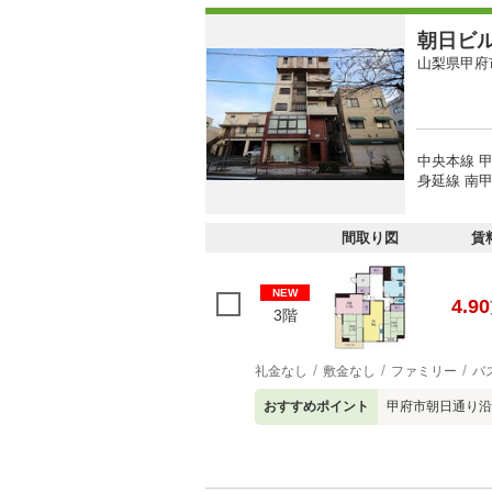
朝日ビ
山梨県甲府
中央本線 甲
身延線 南甲
間取り図
賃
NEW
4.90
3階
礼金なし
敷金なし
ファミリー
バ
おすすめポイント
甲府市朝日通り沿