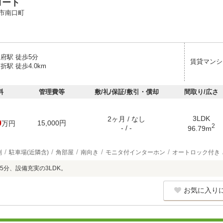
コート
市南口町
府駅 徒歩5分
賃貸マンシ
折駅 徒歩4.0km
料
管理費等
敷/礼/保証/敷引・償却
間取り/広さ
3LDK
2ヶ月 / なし
0
15,000円
万円
2
- / -
96.79m
別
駐車場(近隣含)
角部屋
南向き
モニタ付インターホン
オートロック付き
5分、設備充実の3LDK。
お気に入り