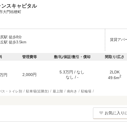
ランスキャピタル
市大門桔梗町
尻駅 徒歩8分
賃貸アパ
丘駅 徒歩3.5km
料
管理費等
敷/礼/保証/敷引・償却
間取り/広さ
5.3万円 / なし
2LDK
2,000円
万円
2
なし / -
49.6m
バス・トイレ別
駐車場(近隣含)
最上階
南向き
駐輪場
お気に入り