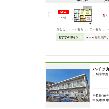
NEW
9
万
2階
敷金なし
一人暮らし
二人暮らし
おすすめポイント
★☆★お部屋探し
ハイツ
山梨県甲府
身延線 善光
中央本線 甲