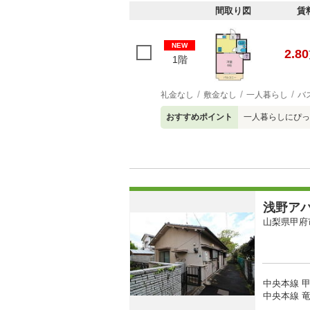
間取り図
賃
NEW
2.80
1階
礼金なし
敷金なし
一人暮らし
バ
おすすめポイント
一人暮らしにぴっ
浅野ア
山梨県甲府
中央本線 甲
中央本線 竜