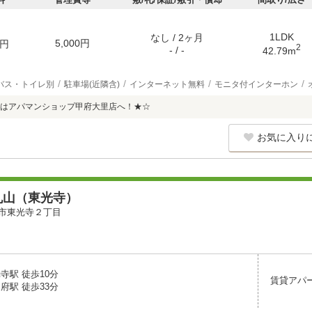
1LDK
なし / 2ヶ月
5,000円
円
2
- / -
42.79m
バス・トイレ別
駐車場(近隣含)
インターネット無料
モニタ付インターホン
はアパマンショップ甲府大里店へ！★☆
お気に入り
丸山（東光寺）
市東光寺２丁目
寺駅 徒歩10分
賃貸アパ
府駅 徒歩33分