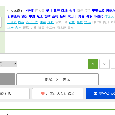
中央本線：
上野原
四方津
梁川
鳥沢
猿橋
大月
初狩
笹子
甲斐大和
勝沼
石和温泉
酒折
甲府
竜王
塩崎
韮崎
新府
穴山
日野春
長坂
小淵沢
信濃境
下諏訪
岡谷
みどり湖
川岸
辰野
信濃川島
小野
塩尻
洗馬
日出塩
贄川
木
上松
倉本
須原
大桑
野尻
十二兼
南木曽
田立
1
2
部屋ごとに表示
お気に入りに追加
空室状況