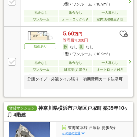
2
3階 / ワンルーム（18.9m
）
礼金なし
敷金なし
一人暮らし
ワンルーム
オートロック付き
室内洗濯機置き場
5.60
万円
管理費4,000円
動画あり
なし
なし
2
1階 / ワンルーム（18.9m
）
礼金なし
敷金なし
一人暮らし
ワンルーム
駐車場(近隣含)
オートロック付き
分譲タイプ・外観タイル張り・初期費用カード決済可
神奈川県横浜市戸塚区戸塚町 築35年10ヶ
賃貸マンション
月 4階建
東海道本線 戸塚駅 徒歩8分
その他の交通