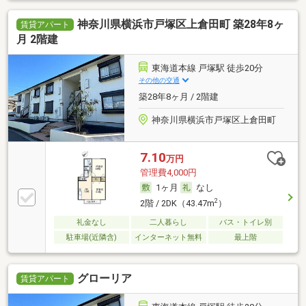
神奈川県横浜市戸塚区上倉田町 築28年8ヶ
賃貸アパート
月 2階建
東海道本線 戸塚駅 徒歩20分
その他の交通
築28年8ヶ月 / 2階建
神奈川県横浜市戸塚区上倉田町
7.10
万円
管理費4,000円
1ヶ月
なし
2
2階 / 2DK（43.47m
）
礼金なし
二人暮らし
バス・トイレ別
駐車場(近隣含)
インターネット無料
最上階
グローリア
賃貸アパート