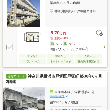
築35年10ヶ月 / 4階建
神奈川県横浜市戸塚区戸塚町
5.70
万円
管理費4,000円
なし
なし
2
3階 / ワンルーム（18.9m
）
礼金なし
敷金なし
一人暮らし
ワンルーム
オートロック付き
室内洗濯機置き場
神奈川県横浜市戸塚区戸塚町 築30年6ヶ月
賃貸アパート
2階建
東海道本線 戸塚駅 徒歩23分
その他の交通
築30年6ヶ月 / 2階建