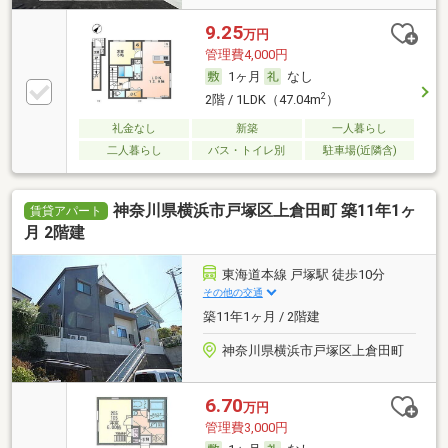
9.25
万円
管理費4,000円
1ヶ月
なし
2
2階 / 1LDK（47.04m
）
礼金なし
新築
一人暮らし
二人暮らし
バス・トイレ別
駐車場(近隣含)
神奈川県横浜市戸塚区上倉田町 築11年1ヶ
賃貸アパート
月 2階建
東海道本線 戸塚駅 徒歩10分
その他の交通
築11年1ヶ月 / 2階建
神奈川県横浜市戸塚区上倉田町
6.70
万円
管理費3,000円