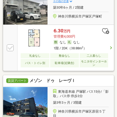
その他の交通
築30年6ヶ月 / 2階建
神奈川県横浜市戸塚区戸塚町
6.30
万円
管理費4,000円
なし
なし
2
1階 / 2DK（38.88m
）
礼金なし
敷金なし
二人暮らし
モニタ付インターホ
バス・トイレ別
駐車場(近隣含)
ン
メゾン ドゥ レーヴＩ
賃貸アパート
東海道本線 戸塚駅 バス15分/「影
取」バス停 停歩3分
築3年3ヶ月 / 3階建
神奈川県横浜市戸塚区原宿５丁
目