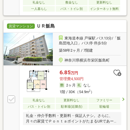
礼金なし
敷金なし
更新料なし
一人暮らし
バス・トイレ別
インターネット無料
ＵＲ飯島
賃貸マンション
東海道本線 戸塚駅 バス13分/「飯
島団地入口」バス停 停歩5分
築58年2ヶ月 / 7階建
神奈川県横浜市栄区飯島町
6.85
万円
管理費4,500円
2ヶ月
なし
2
1階 / 3DK（54.9m
）
礼金なし
更新料なし
ファミリー
バス・トイレ別
駐車場(近隣含)
駐輪場
礼金・仲介手数料・更新料・保証人ナシ。さらに、
月々の家賃でＰｏｎｔａポイントがたまるURであー
る。