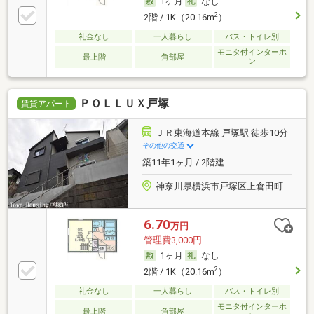
1ヶ月
なし
2
2階 / 1K（20.16m
）
礼金なし
一人暮らし
バス・トイレ別
モニタ付インターホ
最上階
角部屋
ン
ＰＯＬＬＵＸ戸塚
賃貸アパート
ＪＲ東海道本線 戸塚駅 徒歩10分
その他の交通
築11年1ヶ月 / 2階建
神奈川県横浜市戸塚区上倉田町
6.70
万円
管理費3,000円
1ヶ月
なし
2
2階 / 1K（20.16m
）
礼金なし
一人暮らし
バス・トイレ別
モニタ付インターホ
最上階
角部屋