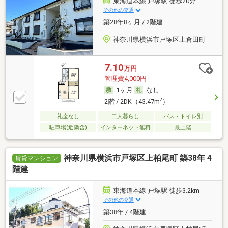
東海道本線 戸塚駅 徒歩20分
その他の交通
築28年8ヶ月 / 2階建
神奈川県横浜市戸塚区上倉田町
7.10
万円
管理費4,000円
1ヶ月
なし
2
2階 / 2DK（43.47m
）
礼金なし
二人暮らし
バス・トイレ別
駐車場(近隣含)
インターネット無料
最上階
神奈川県横浜市戸塚区上柏尾町 築38年 4
賃貸マンション
階建
東海道本線 戸塚駅 徒歩3.2km
その他の交通
築38年 / 4階建