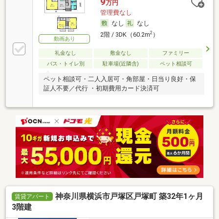
9
万円
管理費なし
なし
なし
2
2階 / 3DK（60.2m
）
動画あり
礼金なし
敷金なし
ファミリー
バス・トイレ別
駐車場(近隣含)
ペット相談可
ペット相談可・二人入居可・角部屋・日当り良好・保
証人不要／代行 ・初期費用カード決済可
神奈川県横浜市戸塚区戸塚町 築32年1ヶ月
賃貸アパート
3階建