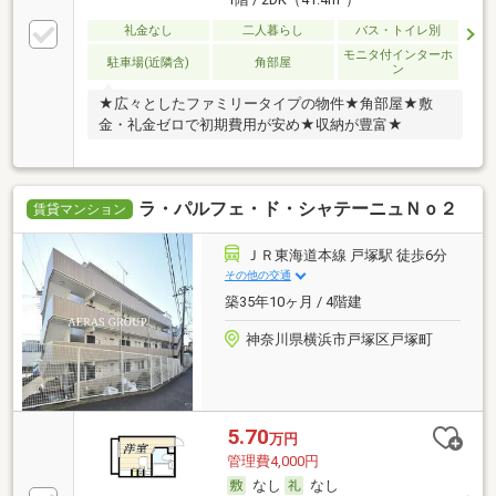
礼金なし
二人暮らし
バス・トイレ別
モニタ付インターホ
駐車場(近隣含)
角部屋
ン
★広々としたファミリータイプの物件★角部屋★敷
金・礼金ゼロで初期費用が安め★収納が豊富★
ラ・パルフェ・ド・シャテーニュＮｏ２
賃貸マンション
ＪＲ東海道本線 戸塚駅 徒歩6分
その他の交通
築35年10ヶ月 / 4階建
神奈川県横浜市戸塚区戸塚町
5.70
万円
管理費4,000円
なし
なし