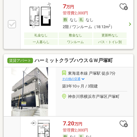
7
万円
管理費2,000円
なし
なし
2
2階 / ワンルーム（18.12m
）
礼金なし
敷金なし
更新料なし
一人暮らし
ワンルーム
バス・トイレ別
ハーミットクラブハウスＧＷ戸塚町
賃貸アパート
東海道本線 戸塚駅 徒歩7分
その他の交通
築3年10ヶ月 / 3階建
神奈川県横浜市戸塚区戸塚町
7.20
万円
管理費2,000円
なし
なし