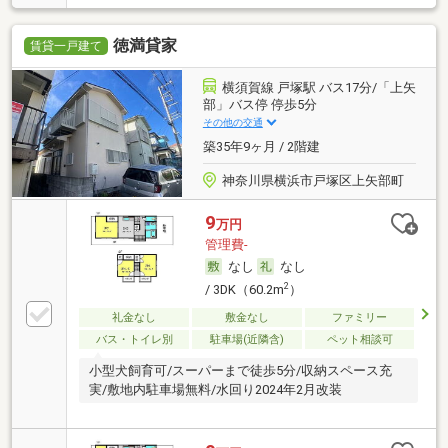
徳満貸家
賃貸一戸建て
横須賀線 戸塚駅 バス17分/「上矢
部」バス停 停歩5分
その他の交通
築35年9ヶ月 / 2階建
神奈川県横浜市戸塚区上矢部町
9
万円
管理費-
なし
なし
2
/ 3DK（60.2m
）
礼金なし
敷金なし
ファミリー
バス・トイレ別
駐車場(近隣含)
ペット相談可
小型犬飼育可/スーパーまで徒歩5分/収納スペース充
実/敷地内駐車場無料/水回り2024年2月改装