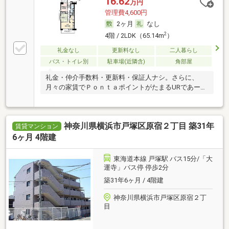
16.62
万円
管理費4,600円
2ヶ月
なし
2
4階 / 2LDK（65.14m
）
礼金なし
更新料なし
二人暮らし
バス・トイレ別
駐車場(近隣含)
角部屋
礼金・仲介手数料・更新料・保証人ナシ。さらに、
月々の家賃でＰｏｎｔａポイントがたまるURであー
る。
神奈川県横浜市戸塚区原宿２丁目 築31年
賃貸マンション
6ヶ月 4階建
東海道本線 戸塚駅 バス15分/「大
運寺」バス停 停歩2分
築31年6ヶ月 / 4階建
神奈川県横浜市戸塚区原宿２丁
目