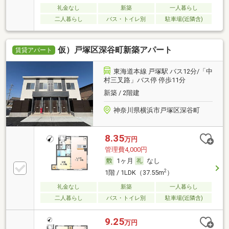
礼金なし
新築
一人暮らし
二人暮らし
バス・トイレ別
駐車場(近隣含)
仮）戸塚区深谷町新築アパート
賃貸アパート
東海道本線 戸塚駅 バス12分/「中
村三叉路」バス停 停歩11分
新築 / 2階建
神奈川県横浜市戸塚区深谷町
8.35
万円
管理費4,000円
1ヶ月
なし
2
1階 / 1LDK（37.55m
）
礼金なし
新築
一人暮らし
二人暮らし
バス・トイレ別
駐車場(近隣含)
9.25
万円