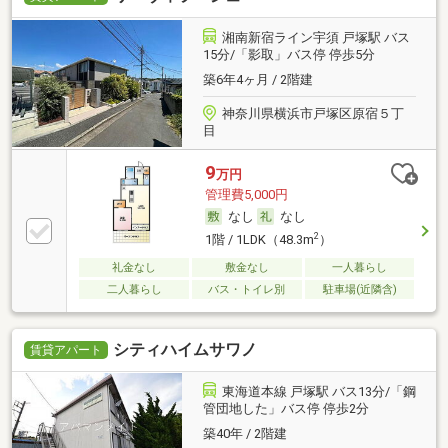
湘南新宿ライン宇須 戸塚駅 バス
15分/「影取」バス停 停歩5分
築6年4ヶ月 / 2階建
神奈川県横浜市戸塚区原宿５丁
目
9
万円
管理費5,000円
なし
なし
2
1階 / 1LDK（48.3m
）
礼金なし
敷金なし
一人暮らし
二人暮らし
バス・トイレ別
駐車場(近隣含)
シティハイムサワノ
賃貸アパート
東海道本線 戸塚駅 バス13分/「鋼
管団地した」バス停 停歩2分
築40年 / 2階建