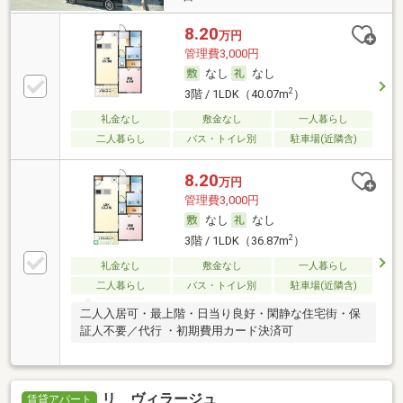
8.20
万円
管理費3,000円
なし
なし
2
3階 / 1LDK（40.07m
）
礼金なし
敷金なし
一人暮らし
二人暮らし
バス・トイレ別
駐車場(近隣含)
8.20
万円
管理費3,000円
なし
なし
2
3階 / 1LDK（36.87m
）
礼金なし
敷金なし
一人暮らし
二人暮らし
バス・トイレ別
駐車場(近隣含)
二人入居可・最上階・日当り良好・閑静な住宅街・保
証人不要／代行 ・初期費用カード決済可
リ ヴィラージュ
賃貸アパート