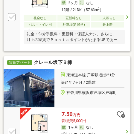
2ヶ月
なし
2
12階 / 2LDK（57.63m
）
礼金なし
更新料なし
二人暮らし
バス・トイレ別
駐車場(近隣含)
最上階
礼金・仲介手数料・更新料・保証人ナシ。さらに、
月々の家賃でＰｏｎｔａポイントがたまるURであー
る。
クレール坂下Ｂ棟
賃貸アパート
東海道本線 戸塚駅 徒歩21分
築31年7ヶ月 / 2階建
神奈川県横浜市戸塚区戸塚町
7.50
万円
管理費5,000円
1ヶ月
なし
2