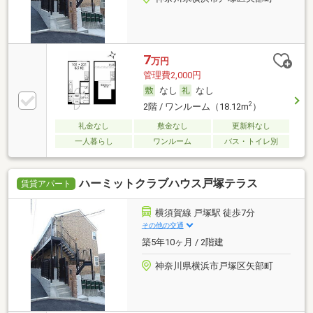
7
万円
管理費2,000円
なし
なし
2
2階 / ワンルーム（18.12m
）
礼金なし
敷金なし
更新料なし
一人暮らし
ワンルーム
バス・トイレ別
ハーミットクラブハウス戸塚テラス
賃貸アパート
横須賀線 戸塚駅 徒歩7分
その他の交通
築5年10ヶ月 / 2階建
神奈川県横浜市戸塚区矢部町