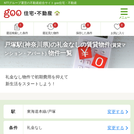
NTTグループ運営の不動産総合サイト goo住宅・不動産
1
0
0
0
最近検索した条件
最近見た物件
保存した条件
お気に入り
戸塚駅(神奈川県)の礼金なしの賃貸物件
(賃貸マ
物件一覧
ンション・アパート)
礼金なし物件で初期費用を抑えて
新生活をスタートしよう！
駅
変更する
東海道本線/戸塚
条件
変更する
礼金なし