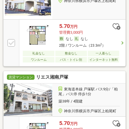
神奈川県横浜市戸塚区上柏尾町
5.70
万円
管理費3,000円
なし
なし
2
2階 / ワンルーム（23.3m
）
礼金なし
敷金なし
一人暮らし
ワンルーム
バス・トイレ別
インターネット無料
リエス湘南戸塚
賃貸マンション
東海道本線 戸塚駅 バス9分/「柏
尾」バス停 停歩1分
築38年 / 4階建
神奈川県横浜市戸塚区上柏尾町
5.70
万円