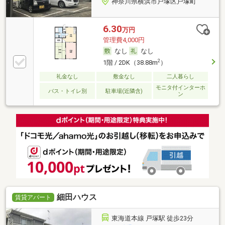
神奈川県横浜市戸塚区戸塚町
6.30
万円
管理費4,000円
なし
なし
2
1階 / 2DK（38.88m
）
礼金なし
敷金なし
二人暮らし
モニタ付インターホ
バス・トイレ別
駐車場(近隣含)
ン
細田ハウス
賃貸アパート
東海道本線 戸塚駅 徒歩23分