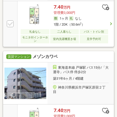
7.40
万円
管理費3,000円
1ヶ月
なし
2
1階 / 2DK（50.6m
）
礼金なし
二人暮らし
バス・トイレ別
モニタ付インターホ
室内洗濯機置き場
見学予約可
ン
メゾンカワベ
賃貸マンション
東海道本線 戸塚駅 バス15分/「大
運寺」バス停 停歩2分
築31年6ヶ月 / 4階建
神奈川県横浜市戸塚区原宿２丁
目
7.40
万円
管理費3,000円