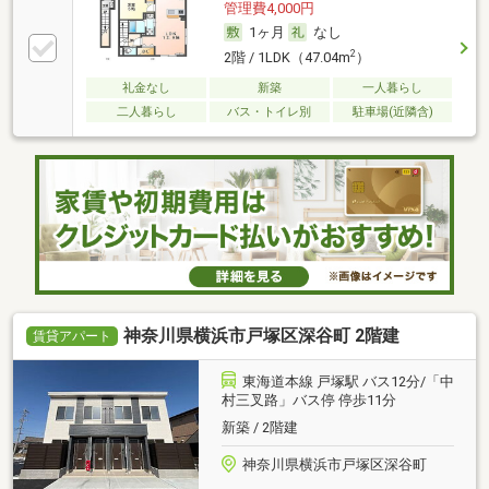
管理費4,000円
1ヶ月
なし
2
2階 / 1LDK（47.04m
）
礼金なし
新築
一人暮らし
二人暮らし
バス・トイレ別
駐車場(近隣含)
神奈川県横浜市戸塚区深谷町 2階建
賃貸アパート
東海道本線 戸塚駅 バス12分/「中
村三叉路」バス停 停歩11分
新築 / 2階建
神奈川県横浜市戸塚区深谷町