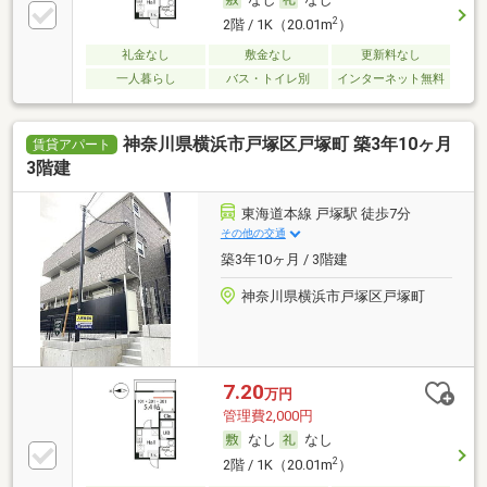
2
2階 / 1K（20.01m
）
礼金なし
敷金なし
更新料なし
一人暮らし
バス・トイレ別
インターネット無料
神奈川県横浜市戸塚区戸塚町 築3年10ヶ月
賃貸アパート
3階建
東海道本線 戸塚駅 徒歩7分
その他の交通
築3年10ヶ月 / 3階建
神奈川県横浜市戸塚区戸塚町
7.20
万円
管理費2,000円
なし
なし
2
2階 / 1K（20.01m
）