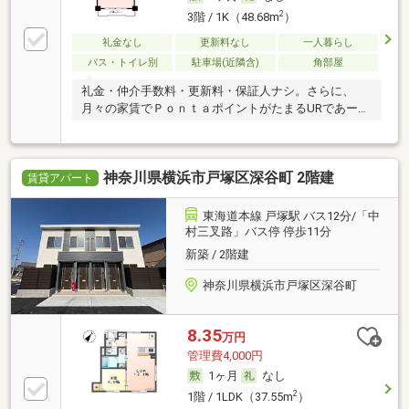
2
3階 / 1K（48.68m
）
礼金なし
更新料なし
一人暮らし
バス・トイレ別
駐車場(近隣含)
角部屋
礼金・仲介手数料・更新料・保証人ナシ。さらに、
月々の家賃でＰｏｎｔａポイントがたまるURであー
る。
神奈川県横浜市戸塚区深谷町 2階建
賃貸アパート
東海道本線 戸塚駅 バス12分/「中
村三叉路」バス停 停歩11分
新築 / 2階建
神奈川県横浜市戸塚区深谷町
8.35
万円
管理費4,000円
1ヶ月
なし
2
1階 / 1LDK（37.55m
）