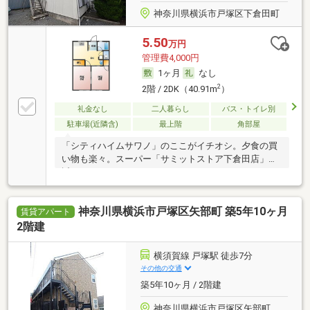
神奈川県横浜市戸塚区下倉田町
5.50
万円
管理費4,000円
1ヶ月
なし
2
2階 / 2DK（40.91m
）
礼金なし
二人暮らし
バス・トイレ別
駐車場(近隣含)
最上階
角部屋
「シティハイムサワノ」のここがイチオシ。夕食の買
い物も楽々。スーパー「サミットストア下倉田店」が
近く
神奈川県横浜市戸塚区矢部町 築5年10ヶ月
賃貸アパート
2階建
横須賀線 戸塚駅 徒歩7分
その他の交通
築5年10ヶ月 / 2階建
神奈川県横浜市戸塚区矢部町