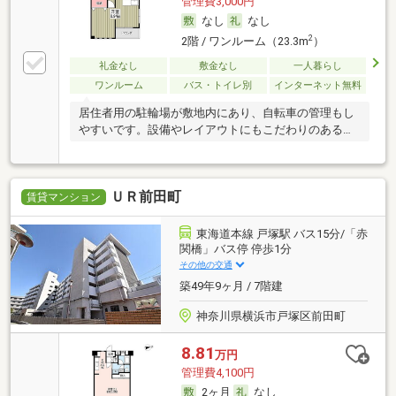
管理費3,000円
なし
なし
2
2階 / ワンルーム（23.3m
）
礼金なし
敷金なし
一人暮らし
ワンルーム
バス・トイレ別
インターネット無料
居住者用の駐輪場が敷地内にあり、自転車の管理もし
やすいです。設備やレイアウトにもこだわりのあるマ
ンシ
ＵＲ前田町
賃貸マンション
東海道本線 戸塚駅 バス15分/「赤
関橋」バス停 停歩1分
その他の交通
築49年9ヶ月 / 7階建
神奈川県横浜市戸塚区前田町
8.81
万円
管理費4,100円
2ヶ月
なし