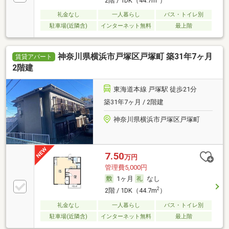
2階 / 1DK（44.7m
）
礼金なし
一人暮らし
バス・トイレ別
駐車場(近隣含)
インターネット無料
最上階
神奈川県横浜市戸塚区戸塚町 築31年7ヶ月
賃貸アパート
2階建
東海道本線 戸塚駅 徒歩21分
築31年7ヶ月 / 2階建
神奈川県横浜市戸塚区戸塚町
7.50
万円
管理費5,000円
1ヶ月
なし
2
2階 / 1DK（44.7m
）
礼金なし
一人暮らし
バス・トイレ別
駐車場(近隣含)
インターネット無料
最上階