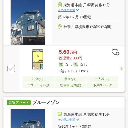
東海道本線 戸塚駅 徒歩15分
その他の交通
築32年1ヶ月 / 3階建
神奈川県横浜市戸塚区戸塚町
5.60
万円
管理費2,000円
なし
なし
2
1階 / 1DK（30m
）
礼金なし
敷金なし
一人暮らし
バス・トイレ別
駐車場(近隣含)
収納スペース
ブルーメゾン
賃貸アパート
東海道本線 戸塚駅 徒歩15分
その他の交通
築32年1ヶ月 / 3階建