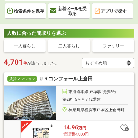
新着メールを受
検索条件を保存
アプリで探す
取る
人数に合った間取りを選ぶ
一人暮らし
二人暮らし
ファミリー
4,701
件
が該当しました。
ＵＲコンフォール上倉田
賃貸マンション
東海道本線 戸塚駅 徒歩8分
築29年5ヶ月 / 12階建
神奈川県横浜市戸塚区上倉田町
14.96
万円
管理費4,800円