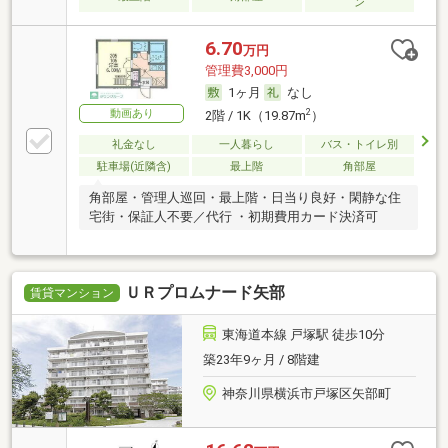
ン
6.70
万円
管理費3,000円
1ヶ月
なし
動画あり
2
2階 / 1K（19.87m
）
礼金なし
一人暮らし
バス・トイレ別
駐車場(近隣含)
最上階
角部屋
角部屋・管理人巡回・最上階・日当り良好・閑静な住
宅街・保証人不要／代行 ・初期費用カード決済可
ＵＲプロムナード矢部
賃貸マンション
東海道本線 戸塚駅 徒歩10分
築23年9ヶ月 / 8階建
神奈川県横浜市戸塚区矢部町