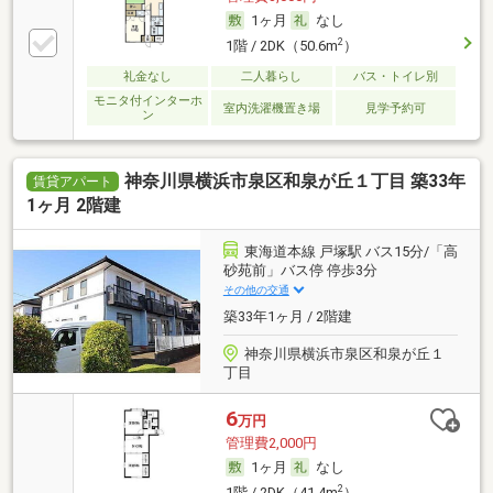
1ヶ月
なし
2
1階 / 2DK（50.6m
）
礼金なし
二人暮らし
バス・トイレ別
モニタ付インターホ
室内洗濯機置き場
見学予約可
ン
神奈川県横浜市泉区和泉が丘１丁目 築33年
賃貸アパート
1ヶ月 2階建
東海道本線 戸塚駅 バス15分/「高
砂苑前」バス停 停歩3分
その他の交通
築33年1ヶ月 / 2階建
神奈川県横浜市泉区和泉が丘１
丁目
6
万円
管理費2,000円
1ヶ月
なし
2
1階 / 2DK（41.4m
）