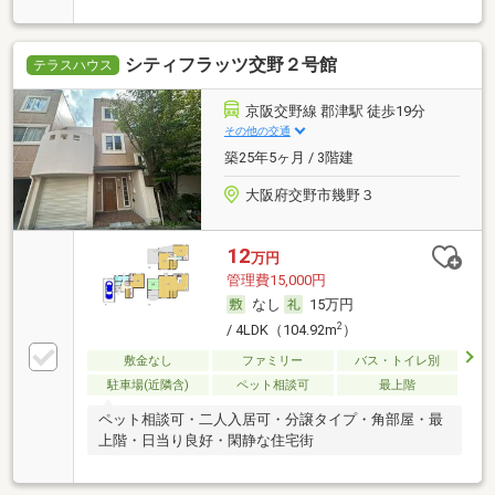
シティフラッツ交野２号館
テラスハウス
京阪交野線 郡津駅 徒歩19分
その他の交通
築25年5ヶ月 / 3階建
大阪府交野市幾野３
12
万円
管理費15,000円
なし
15万円
2
/ 4LDK（104.92m
）
敷金なし
ファミリー
バス・トイレ別
駐車場(近隣含)
ペット相談可
最上階
ペット相談可・二人入居可・分譲タイプ・角部屋・最
上階・日当り良好・閑静な住宅街