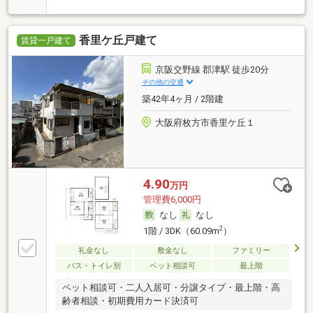
香里ケ丘戸建て
賃貸一戸建て
京阪交野線 郡津駅 徒歩20分
その他の交通
築42年4ヶ月 / 2階建
大阪府枚方市香里ケ丘１
4.90
万円
管理費6,000円
なし
なし
2
1階 / 3DK（60.09m
）
礼金なし
敷金なし
ファミリー
バス・トイレ別
ペット相談可
最上階
ペット相談可・二人入居可・分譲タイプ・最上階・高
齢者相談・初期費用カード決済可