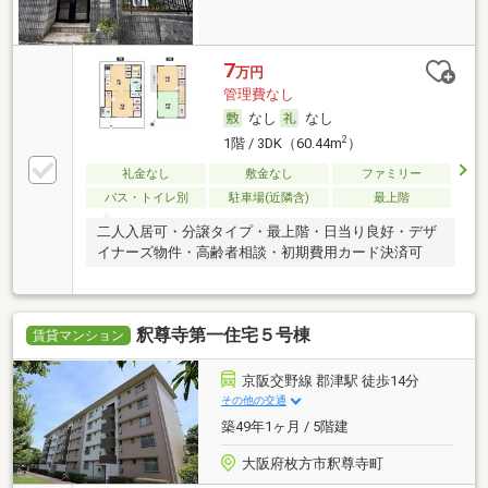
7
万円
管理費なし
なし
なし
2
1階 / 3DK（60.44m
）
礼金なし
敷金なし
ファミリー
バス・トイレ別
駐車場(近隣含)
最上階
二人入居可・分譲タイプ・最上階・日当り良好・デザ
イナーズ物件・高齢者相談・初期費用カード決済可
釈尊寺第一住宅５号棟
賃貸マンション
京阪交野線 郡津駅 徒歩14分
その他の交通
築49年1ヶ月 / 5階建
大阪府枚方市釈尊寺町