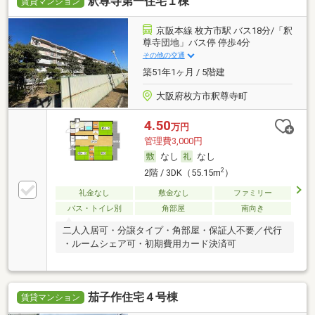
釈尊寺第一住宅１棟
賃貸マンション
京阪本線 枚方市駅 バス18分/「釈
尊寺団地」バス停 停歩4分
その他の交通
築51年1ヶ月 / 5階建
大阪府枚方市釈尊寺町
4.50
万円
管理費3,000円
なし
なし
2
2階 / 3DK（55.15m
）
礼金なし
敷金なし
ファミリー
バス・トイレ別
角部屋
南向き
二人入居可・分譲タイプ・角部屋・保証人不要／代行
・ルームシェア可・初期費用カード決済可
茄子作住宅４号棟
賃貸マンション