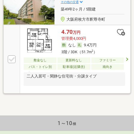
その他の交通
築49年2ヶ月 / 5階建
大阪府枚方市釈尊寺町
4.70
万円
管理費4,000円
なし
9.4万円
2
3階 / 3DK（51.7m
）
敷金なし
更新料なし
ファミリー
バス・トイレ別
駐車場(近隣含)
南向き
二人入居可・閑静な住宅街・分譲タイプ
1～10
棟