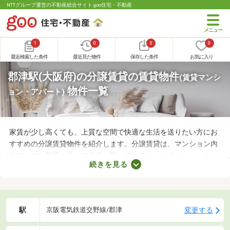
NTTグループ運営の不動産総合サイト goo住宅・不動産
1
0
0
0
最近検索した条件
最近見た物件
保存した条件
お気に入り
郡津駅(大阪府)の分譲賃貸の賃貸物件
(賃貸マンシ
物件一覧
ョン・アパート)
家賃が少し高くても、上質な空間で快適な生活を送りたい方にお
すすめの分譲賃貸物件を紹介します。分譲賃貸は、マンション内
のほかのお部屋に比べて設備が整っていることがポイント。なか
続きを見る
には高級感のある内装に整えられた物件もあるので、グレードの
高いお部屋に住みたい方におすすめですよ。特徴の異なる分譲賃
貸物件のなかから、気になるお部屋を見つけてくださいね。
駅
変更する
京阪電気鉄道交野線/郡津