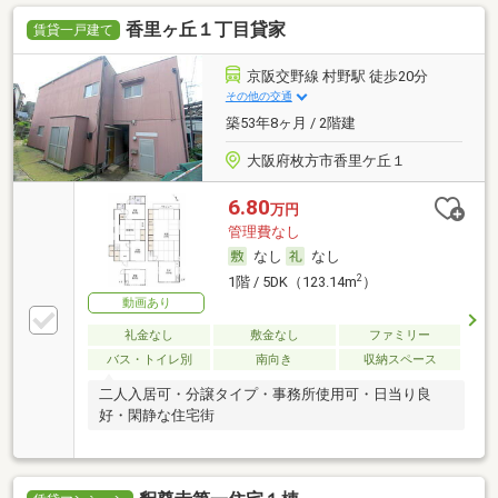
香里ヶ丘１丁目貸家
賃貸一戸建て
京阪交野線 村野駅 徒歩20分
その他の交通
築53年8ヶ月 / 2階建
大阪府枚方市香里ケ丘１
6.80
万円
管理費なし
なし
なし
2
1階 / 5DK（123.14m
）
動画あり
礼金なし
敷金なし
ファミリー
バス・トイレ別
南向き
収納スペース
二人入居可・分譲タイプ・事務所使用可・日当り良
好・閑静な住宅街