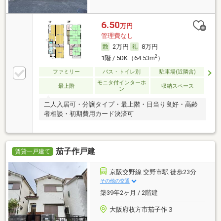
6.50
万円
管理費なし
2万円
8万円
2
1階 / 5DK（64.53m
）
ファミリー
バス・トイレ別
駐車場(近隣含)
モニタ付インターホ
最上階
収納スペース
ン
二人入居可・分譲タイプ・最上階・日当り良好・高齢
者相談・初期費用カード決済可
茄子作戸建
賃貸一戸建て
京阪交野線 交野市駅 徒歩23分
その他の交通
築39年2ヶ月 / 2階建
大阪府枚方市茄子作３