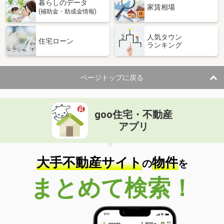
暮らしのデータ
家賃相場
(補助金・助成金情報)
人気タウン
住宅ローン
ランキング
ページトップに戻る
goo住宅・不動産
アプリ
大手不動産サイト
物件
の
を
まとめて検索！