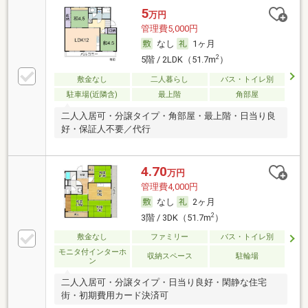
5
万円
管理費5,000円
なし
1ヶ月
2
5階 / 2LDK（51.7m
）
敷金なし
二人暮らし
バス・トイレ別
駐車場(近隣含)
最上階
角部屋
二人入居可・分譲タイプ・角部屋・最上階・日当り良
好・保証人不要／代行
4.70
万円
管理費4,000円
なし
2ヶ月
2
3階 / 3DK（51.7m
）
敷金なし
ファミリー
バス・トイレ別
モニタ付インターホ
収納スペース
駐輪場
ン
二人入居可・分譲タイプ・日当り良好・閑静な住宅
街・初期費用カード決済可