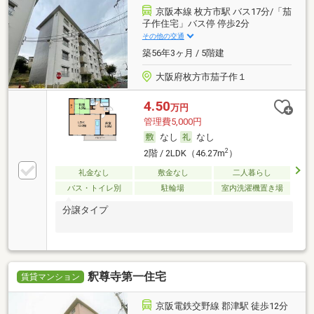
京阪本線 枚方市駅 バス17分/「茄
子作住宅」バス停 停歩2分
その他の交通
築56年3ヶ月 / 5階建
大阪府枚方市茄子作１
4.50
万円
管理費5,000円
なし
なし
2
2階 / 2LDK（46.27m
）
礼金なし
敷金なし
二人暮らし
バス・トイレ別
駐輪場
室内洗濯機置き場
分譲タイプ
釈尊寺第一住宅
賃貸マンション
京阪電鉄交野線 郡津駅 徒歩12分