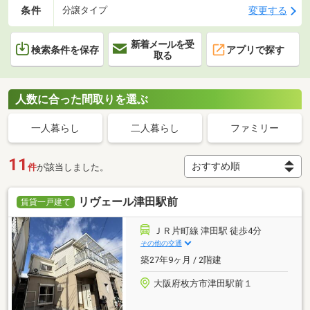
条件
変更する
分譲タイプ
新着メールを受
検索条件を保存
アプリで探す
取る
人数に合った間取りを選ぶ
一人暮らし
二人暮らし
ファミリー
11
件
が該当しました。
リヴェール津田駅前
賃貸一戸建て
ＪＲ片町線 津田駅 徒歩4分
その他の交通
築27年9ヶ月 / 2階建
大阪府枚方市津田駅前１