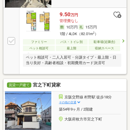
9.50
万円
管理費なし
10万円
15万円
2
1階 / 4LDK（82.01m
）
ファミリー
バス・トイレ別
駐車場(近隣含)
ペット相談可
最上階
収納スペース
ペット相談可・二人入居可・分譲タイプ・最上階・日
当り良好・高齢者相談・初期費用カード決済可
宮之下町貸家
賃貸一戸建て
京阪交野線 村野駅 徒歩18分
その他の交通
築54年9ヶ月 / 2階建
大阪府枚方市宮之下町