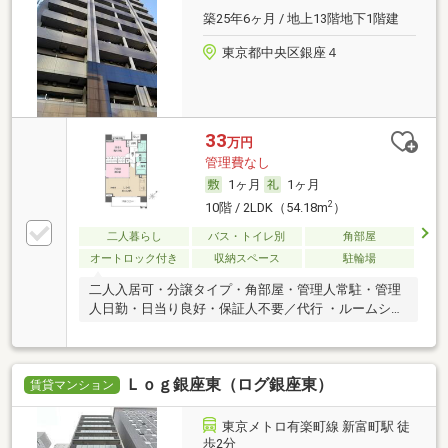
築25年6ヶ月 / 地上13階地下1階建
東京都中央区銀座４
33
万円
管理費なし
1ヶ月
1ヶ月
2
10階 / 2LDK（54.18m
）
二人暮らし
バス・トイレ別
角部屋
オートロック付き
収納スペース
駐輪場
二人入居可・分譲タイプ・角部屋・管理人常駐・管理
人日勤・日当り良好・保証人不要／代行 ・ルームシェ
ア可
Ｌｏｇ銀座東（ログ銀座東）
賃貸マンション
東京メトロ有楽町線 新富町駅 徒
歩2分