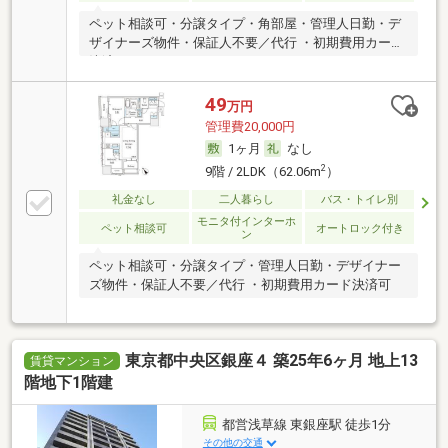
ペット相談可・分譲タイプ・角部屋・管理人日勤・デ
ザイナーズ物件・保証人不要／代行 ・初期費用カード
決済可
49
万円
管理費20,000円
1ヶ月
なし
2
9階 / 2LDK（62.06m
）
礼金なし
二人暮らし
バス・トイレ別
モニタ付インターホ
ペット相談可
オートロック付き
ン
ペット相談可・分譲タイプ・管理人日勤・デザイナー
ズ物件・保証人不要／代行 ・初期費用カード決済可
東京都中央区銀座４ 築25年6ヶ月 地上13
賃貸マンション
階地下1階建
都営浅草線 東銀座駅 徒歩1分
その他の交通