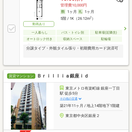
管理費10,000円
1ヶ月
1ヶ月
2
5階 / 1K（26.12m
）
動画あり
一人暮らし
バス・トイレ別
駐車場(近隣含)
オートロック付き
収納スペース
駐輪場
分譲タイプ・外観タイル張り・初期費用カード決済可
Ｂｒｉｌｌｉａ銀座ｉｄ
賃貸マンション
東京メトロ有楽町線 銀座一丁目
駅 徒歩5分
その他の交通
築21年11ヶ月 / 地上14階地下1階建
東京都中央区銀座２