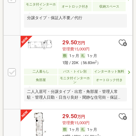
モニタ付インターホ
オートロック付き
収納スペース
ン
分譲タイプ・保証人不要／代行
29.50
万円
管理費15,000円
1ヶ月
1ヶ月
2
1階 / 2DK（56.83m
）
二人暮らし
バス・トイレ別
インターネット無料
モニタ付インターホ
角部屋
オートロック付き
ン
二人入居可・分譲タイプ・出窓・角部屋・管理人常
駐・管理人日勤・日当り良好・閑静な住宅街・保証人
不要／代行
29.50
万円
管理費15,000円
1ヶ月
1ヶ月
2