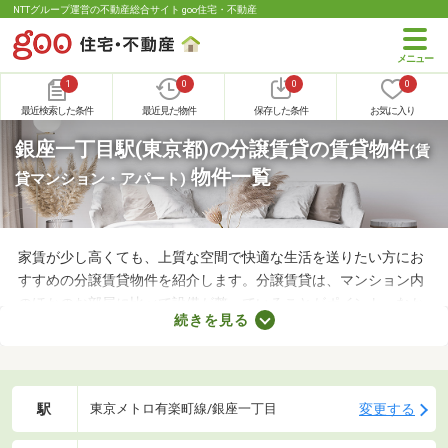
NTTグループ運営の不動産総合サイト goo住宅・不動産
1
0
0
0
最近検索した条件
最近見た物件
保存した条件
お気に入り
銀座一丁目駅(東京都)の分譲賃貸の賃貸物件
(賃
物件一覧
貸マンション・アパート)
家賃が少し高くても、上質な空間で快適な生活を送りたい方にお
すすめの分譲賃貸物件を紹介します。分譲賃貸は、マンション内
のほかのお部屋に比べて設備が整っていることがポイント。なか
続きを見る
には高級感のある内装に整えられた物件もあるので、グレードの
高いお部屋に住みたい方におすすめですよ。特徴の異なる分譲賃
貸物件のなかから、気になるお部屋を見つけてくださいね。
駅
変更する
東京メトロ有楽町線/銀座一丁目