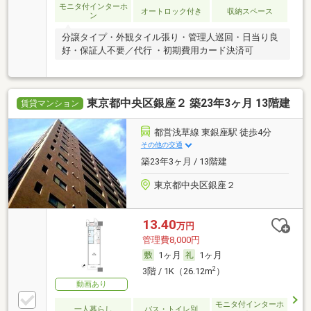
モニタ付インターホ
オートロック付き
収納スペース
ン
分譲タイプ・外観タイル張り・管理人巡回・日当り良
好・保証人不要／代行 ・初期費用カード決済可
東京都中央区銀座２ 築23年3ヶ月 13階建
賃貸マンション
都営浅草線 東銀座駅 徒歩4分
その他の交通
築23年3ヶ月 / 13階建
東京都中央区銀座２
13.40
万円
管理費8,000円
1ヶ月
1ヶ月
2
3階 / 1K（26.12m
）
動画あり
モニタ付インターホ
一人暮らし
バス・トイレ別