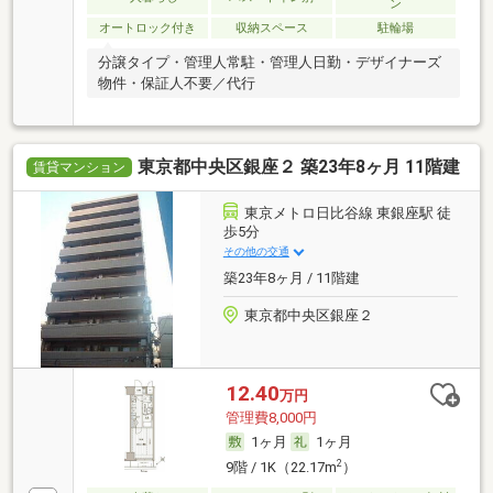
ン
オートロック付き
収納スペース
駐輪場
分譲タイプ・管理人常駐・管理人日勤・デザイナーズ
物件・保証人不要／代行
東京都中央区銀座２ 築23年8ヶ月 11階建
賃貸マンション
東京メトロ日比谷線 東銀座駅 徒
歩5分
その他の交通
築23年8ヶ月 / 11階建
東京都中央区銀座２
12.40
万円
管理費8,000円
1ヶ月
1ヶ月
2
9階 / 1K（22.17m
）