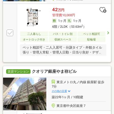
42
万円
管理費10,000円
1ヶ月
1ヶ月
2
6階 / 2LDK（53.63m
）
二人暮らし
バス・トイレ別
ペット相談可
オートロック付き
収納スペース
駐輪場
ペット相談可・二人入居可・分譲タイプ・外観タイル
張り・管理人常駐・管理人日勤・日当り良好・デザイ
ナーズ物件・保証人不要／代行
クオリア銀座やま祢ビル
賃貸マンション
東京メトロ丸ノ内線 銀座駅 徒歩
7分
その他の交通
築22年1ヶ月 / 10階建
東京都中央区銀座７