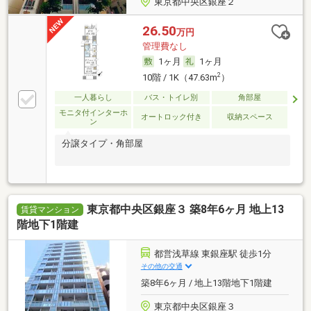
東京都中央区銀座２
26.50
万円
管理費なし
1ヶ月
1ヶ月
2
10階 / 1K（47.63m
）
一人暮らし
バス・トイレ別
角部屋
モニタ付インターホ
オートロック付き
収納スペース
ン
分譲タイプ・角部屋
東京都中央区銀座３ 築8年6ヶ月 地上13
賃貸マンション
階地下1階建
都営浅草線 東銀座駅 徒歩1分
その他の交通
築8年6ヶ月 / 地上13階地下1階建
東京都中央区銀座３