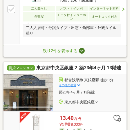
10階 / 2DK（56.83m
）
二人暮らし
バス・トイレ別
インターネット無料
モニタ付インターホ
角部屋
オートロック付き
ン
二人入居可・分譲タイプ・出窓・角部屋・外観タイル
張り
残り2件を表示する
東京都中央区銀座２ 築23年4ヶ月 13階建
賃貸マンション
都営浅草線 東銀座駅 徒歩3分
その他の交通
築23年4ヶ月 / 13階建
東京都中央区銀座２
13.40
万円
管理費8,000円