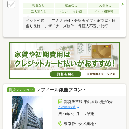
礼金なし
敷金なし
一人暮らし
二人暮らし
バス・トイレ別
ペット相談可
ペット相談可・二人入居可・分譲タイプ・角部屋・日
当り良好・デザイナーズ物件・保証人不要／代行 ・免
震構造
レフィール銀座フロント
賃貸マンション
都営浅草線 東銀座駅 徒歩3分
その他の交通
築21年7ヶ月 / 12階建
東京都中央区築地４