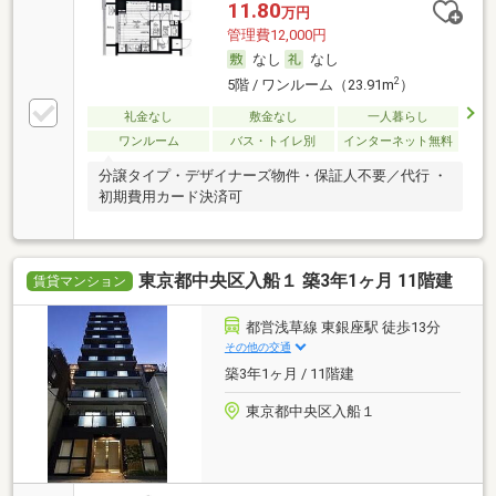
11.80
万円
管理費12,000円
なし
なし
2
5階 / ワンルーム（23.91m
）
礼金なし
敷金なし
一人暮らし
ワンルーム
バス・トイレ別
インターネット無料
分譲タイプ・デザイナーズ物件・保証人不要／代行 ・
初期費用カード決済可
東京都中央区入船１ 築3年1ヶ月 11階建
賃貸マンション
都営浅草線 東銀座駅 徒歩13分
その他の交通
築3年1ヶ月 / 11階建
東京都中央区入船１