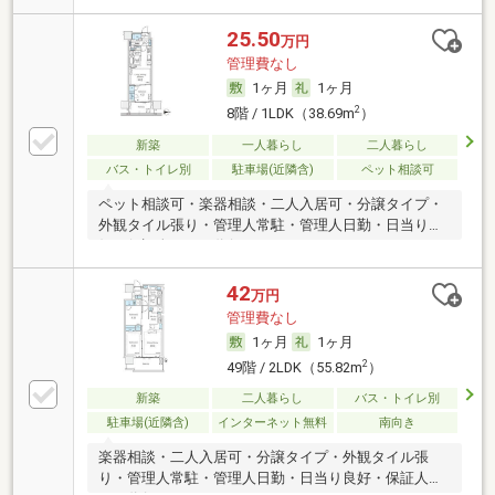
25.50
万円
管理費なし
1ヶ月
1ヶ月
2
8階 / 1LDK（38.69m
）
新築
一人暮らし
二人暮らし
バス・トイレ別
駐車場(近隣含)
ペット相談可
ペット相談可・楽器相談・二人入居可・分譲タイプ・
外観タイル張り・管理人常駐・管理人日勤・日当り良
好・保証人不要／代行
42
万円
管理費なし
1ヶ月
1ヶ月
2
49階 / 2LDK（55.82m
）
新築
二人暮らし
バス・トイレ別
駐車場(近隣含)
インターネット無料
南向き
楽器相談・二人入居可・分譲タイプ・外観タイル張
り・管理人常駐・管理人日勤・日当り良好・保証人不