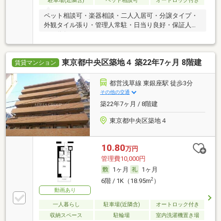
駐車場(近隣含)
ペット相談可
オートロック付き
ペット相談可・楽器相談・二人入居可・分譲タイプ・
外観タイル張り・管理人常駐・日当り良好・保証人不
要／代行
東京都中央区築地４ 築22年7ヶ月 8階建
賃貸マンション
都営浅草線 東銀座駅 徒歩3分
その他の交通
築22年7ヶ月 / 8階建
東京都中央区築地４
10.80
万円
管理費10,000円
1ヶ月
1ヶ月
2
6階 / 1K（18.95m
）
動画あり
一人暮らし
駐車場(近隣含)
オートロック付き
収納スペース
駐輪場
室内洗濯機置き場