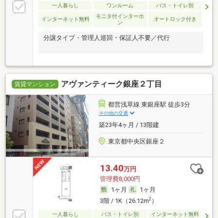
一人暮らし
ワンルーム
バス・トイレ別
モニタ付インターホ
インターネット無料
オートロック付き
ン
分譲タイプ・管理人巡回・保証人不要／代行
アヴァンティーク銀座２丁目
賃貸マンション
都営浅草線 東銀座駅 徒歩3分
その他の交通
築23年4ヶ月 / 13階建
東京都中央区銀座２
13.40
万円
管理費8,000円
1ヶ月
1ヶ月
2
3階 / 1K（26.12m
）
一人暮らし
バス・トイレ別
インターネット無料