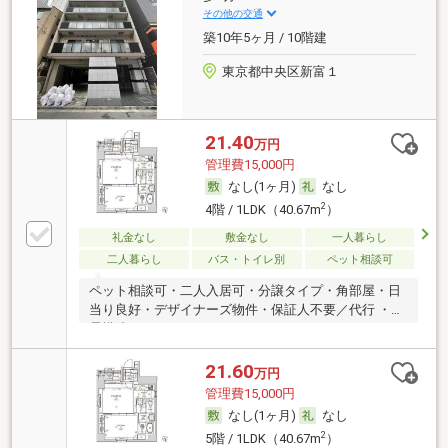
その他の交通
築10年5ヶ月 / 10階建
東京都中央区新富１
21.40
万円
管理費15,000円
なし(1ヶ月)
なし
2
4階 / 1LDK（40.67m
）
礼金なし
敷金なし
一人暮らし
二人暮らし
バス・トイレ別
ペット相談可
ペット相談可・二人入居可・分譲タイプ・角部屋・日
当り良好・デザイナーズ物件・保証人不要／代行 ・免
震構造
21.60
万円
管理費15,000円
なし(1ヶ月)
なし
2
5階 / 1LDK（40.67m
）