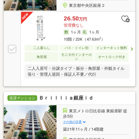
東京都中央区銀座２
26.50
万円
管理費なし
1ヶ月
1ヶ月
2
10階 / 2DK（47.63m
）
二人暮らし
バス・トイレ別
インターネット無料
モニタ付インターホ
角部屋
オートロック付き
ン
二人入居可・分譲タイプ・振分・角部屋・外観タイル
張り・管理人巡回・保証人不要／代行
Ｂｒｉｌｌｉａ銀座ｉｄ
賃貸マンション
東京メトロ日比谷線 東銀座駅 徒
歩5分
その他の交通
築21年11ヶ月 / 14階建