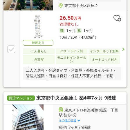
東京都中央区銀座２
26.50
万円
管理費なし
1ヶ月
1ヶ月
2
10階 / 2DK（47.63m
）
動画あり
二人暮らし
バス・トイレ別
インターネット無料
モニタ付インターホ
角部屋
オートロック付き
ン
二人入居可・分譲タイプ・角部屋・外観タイル張り・
管理人巡回・日当り良好・保証人不要／代行 ・初期費
用カード決済可
東京都中央区銀座１ 築4年7ヶ月 9階建
賃貸マンション
東京メトロ有楽町線 銀座一丁目
駅 徒歩5分
その他の交通
築4年7ヶ月 / 9階建