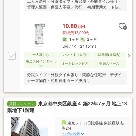
二人入居可・分譲タイプ・角部屋・外観タイル張り・
管理人巡回・保証人不要／代行 ・初期費用カード決済
可
10.80
万円
管理費12,000円
1ヶ月
2ヶ月
2
5階 / 1K（24.16m
）
一人暮らし
バス・トイレ別
駐車場(近隣含)
モニタ付インターホ
オートロック付き
収納スペース
ン
分譲タイプ・外観タイル張り・閑静な住宅街・デザイ
ナーズ物件・初期費用カード決済可
東京都中央区銀座４ 築22年7ヶ月 地上13
賃貸マンション
階地下1階建
東京メトロ日比谷線 東銀座駅 徒
歩2分
その他の交通