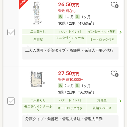
26.50
万円
管理費なし
1ヶ月
1ヶ月
2
10階 / 2DK（47.63m
）
二人暮らし
バス・トイレ別
インターネット無料
モニタ付インターホ
角部屋
オートロック付き
ン
二人入居可・分譲タイプ・角部屋・保証人不要／代行
27.50
万円
管理費10,000円
2ヶ月
1ヶ月
2
3階 / 2LDK（56.33m
）
二人暮らし
バス・トイレ別
角部屋
モニタ付インターホ
オートロック付き
収納スペース
ン
分譲タイプ・角部屋・管理人常駐・管理人日勤