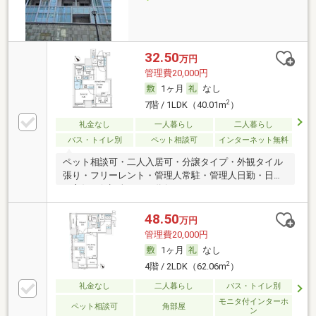
32.50
万円
管理費20,000円
1ヶ月
なし
2
7階 / 1LDK（40.01m
）
礼金なし
一人暮らし
二人暮らし
バス・トイレ別
ペット相談可
インターネット無料
ペット相談可・二人入居可・分譲タイプ・外観タイル
張り・フリーレント・管理人常駐・管理人日勤・日当
り良好・保証人不要／代行
48.50
万円
管理費20,000円
1ヶ月
なし
2
4階 / 2LDK（62.06m
）
礼金なし
二人暮らし
バス・トイレ別
モニタ付インターホ
ペット相談可
角部屋
ン