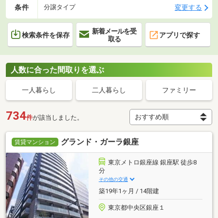
条件
変更する
分譲タイプ
新着メールを受
検索条件を保存
アプリで探す
取る
人数に合った間取りを選ぶ
一人暮らし
二人暮らし
ファミリー
734
件
が該当しました。
グランド・ガーラ銀座
賃貸マンション
東京メトロ銀座線 銀座駅 徒歩8
分
その他の交通
築19年1ヶ月 / 14階建
東京都中央区銀座１