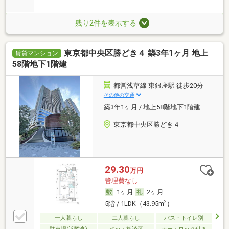
要／代行
残り2件を表示する
東京都中央区勝どき４ 築3年1ヶ月 地上
賃貸マンション
58階地下1階建
都営浅草線 東銀座駅 徒歩20分
その他の交通
築3年1ヶ月 / 地上58階地下1階建
東京都中央区勝どき４
29.30
万円
管理費なし
1ヶ月
2ヶ月
2
5階 / 1LDK（43.95m
）
一人暮らし
二人暮らし
バス・トイレ別