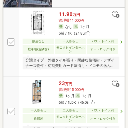
11.90
万円
管理費11,000円
なし
1ヶ月
2
5階 / 1K（24.85m
）
敷金なし
一人暮らし
バス・トイレ別
モニタ付インターホ
駐車場(近隣含)
オートロック付き
ン
分譲タイプ・外観タイル張り・閑静な住宅街・デザイ
ナーズ物件・初期費用カード決済可・ドコモのあんし
ん賃貸保証
23
万円
管理費15,000円
1ヶ月
1ヶ月
2
6階 / 1LDK（46.03m
）
一人暮らし
二人暮らし
バス・トイレ別
モニタ付インターホ
角部屋
オートロック付き
ン