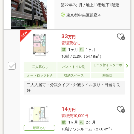
築22年7ヶ月 / 地上13階地下1階建
東京都中央区銀座４
33
万円
管理費なし
1ヶ月
1ヶ月
2
10階 / 2LDK（54.18m
）
モニタ付インターホ
二人暮らし
バス・トイレ別
ン
オートロック付き
収納スペース
駐輪場
二人入居可・分譲タイプ・外観タイル張り・日当り良
好
14
万円
管理費10,000円
1ヶ月
2ヶ月
動画あり
2
10階 / ワンルーム（27.07m
）