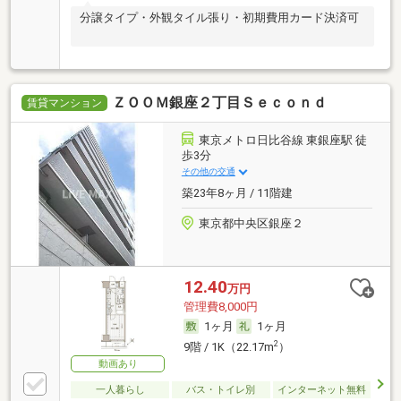
分譲タイプ・外観タイル張り・初期費用カード決済可
ＺＯＯＭ銀座２丁目Ｓｅｃｏｎｄ
賃貸マンション
東京メトロ日比谷線 東銀座駅 徒
歩3分
その他の交通
築23年8ヶ月 / 11階建
東京都中央区銀座２
12.40
万円
管理費8,000円
1ヶ月
1ヶ月
2
9階 / 1K（22.17m
）
動画あり
一人暮らし
バス・トイレ別
インターネット無料