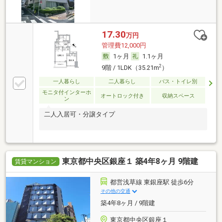
17.30
万円
管理費12,000円
1ヶ月
1.1ヶ月
2
9階 / 1LDK（35.21m
）
一人暮らし
二人暮らし
バス・トイレ別
モニタ付インターホ
オートロック付き
収納スペース
ン
二人入居可・分譲タイプ
東京都中央区銀座１ 築4年8ヶ月 9階建
賃貸マンション
都営浅草線 東銀座駅 徒歩6分
その他の交通
築4年8ヶ月 / 9階建
東京都中央区銀座１