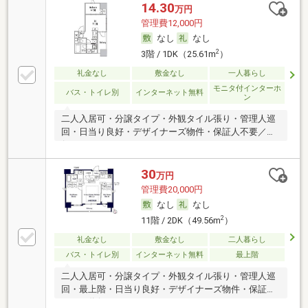
14.30
万円
管理費12,000円
なし
なし
2
3階 / 1DK（25.61m
）
礼金なし
敷金なし
一人暮らし
モニタ付インターホ
バス・トイレ別
インターネット無料
ン
二人入居可・分譲タイプ・外観タイル張り・管理人巡
回・日当り良好・デザイナーズ物件・保証人不要／代
行
30
万円
管理費20,000円
なし
なし
2
11階 / 2DK（49.56m
）
礼金なし
敷金なし
二人暮らし
バス・トイレ別
インターネット無料
最上階
二人入居可・分譲タイプ・外観タイル張り・管理人巡
回・最上階・日当り良好・デザイナーズ物件・保証人
不要／代行