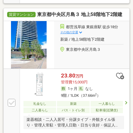
東京都中央区月島３ 地上58階地下2階建
賃貸マンション
都営浅草線 東銀座駅 徒歩18分
その他の交通
新築 / 地上58階地下2階建
東京都中央区月島３
23.80
万円
管理費15,000円
1ヶ月
なし
2
9階 / 1LDK（37.66m
）
礼金なし
新築
一人暮らし
二人暮らし
バス・トイレ別
駐車場(近隣含)
楽器相談・二人入居可・分譲タイプ・外観タイル張
り・管理人常駐・管理人日勤・日当り良好・保証人不
要／代行