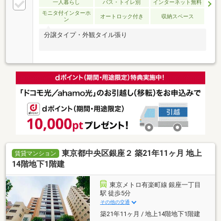
一人暮らし
バス・トイレ別
インターネット無料
モニタ付インターホ
オートロック付き
収納スペース
ン
分譲タイプ・外観タイル張り
東京都中央区銀座２ 築21年11ヶ月 地上
賃貸マンション
14階地下1階建
東京メトロ有楽町線 銀座一丁目
駅 徒歩5分
その他の交通
築21年11ヶ月 / 地上14階地下1階建