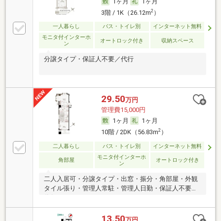
1ヶ月
1ヶ月
2
3階 / 1K（26.12m
）
一人暮らし
バス・トイレ別
インターネット無料
モニタ付インターホ
オートロック付き
収納スペース
ン
分譲タイプ・保証人不要／代行
29.50
万円
管理費15,000円
1ヶ月
1ヶ月
2
10階 / 2DK（56.83m
）
二人暮らし
バス・トイレ別
インターネット無料
モニタ付インターホ
角部屋
オートロック付き
ン
二人入居可・分譲タイプ・出窓・振分・角部屋・外観
タイル張り・管理人常駐・管理人日勤・保証人不要／
代行
13.50
万円