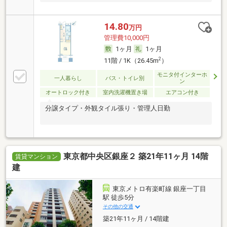
14.80
万円
管理費10,000円
1ヶ月
1ヶ月
2
11階 / 1K（26.45m
）
モニタ付インターホ
一人暮らし
バス・トイレ別
ン
オートロック付き
室内洗濯機置き場
エアコン付き
分譲タイプ・外観タイル張り・管理人日勤
東京都中央区銀座２ 築21年11ヶ月 14階
賃貸マンション
建
東京メトロ有楽町線 銀座一丁目
駅 徒歩5分
その他の交通
築21年11ヶ月 / 14階建