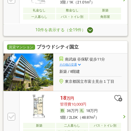
2
3階 / 1K（21.01m
）
礼金なし
敷金なし
新築
一人暮らし
バス・トイレ別
角部屋
10件を表示する（全19件）
プラウドシティ国立
賃貸マンション
南武線 谷保駅 徒歩11分
その他の交通
新築 / 8階建
東京都国立市富士見台１丁目
18
万円
管理費10,000円
36万円
18万円
2
5階 / 2LDK（48.87m
）
新築
二人暮らし
バス・トイレ別