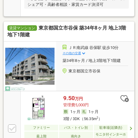
シェア可・高齢者相談・家賃カード決済可
東京都国立市谷保 築34年8ヶ月 地上3階
賃貸マンション
地下1階建
ＪＲ南武線 谷保駅 徒歩10分
その他の交通
築34年8ヶ月 / 地上3階地下1階建
東京都国立市谷保
9.50
万円
管理費5,000円
1ヶ月
1ヶ月
2
3階 / 3DK（56.35m
）
ファミリー
バス・トイレ別
駐車場(近隣含)
モニタ付インターホ
最上階
南向き