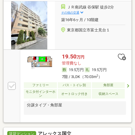
ＪＲ南武線 谷保駅 徒歩2分
その他の交通
築16年6ヶ月 / 10階建
東京都国立市富士見台１
19.50
万円
管理費なし
19.5万円
19.5万円
2
7階 / 3LDK（70.03m
）
ファミリー
バス・トイレ別
角部屋
モニタ付インターホ
オートロック付き
収納スペース
ン
分譲タイプ・角部屋
アレックス国立
賃貸マンション