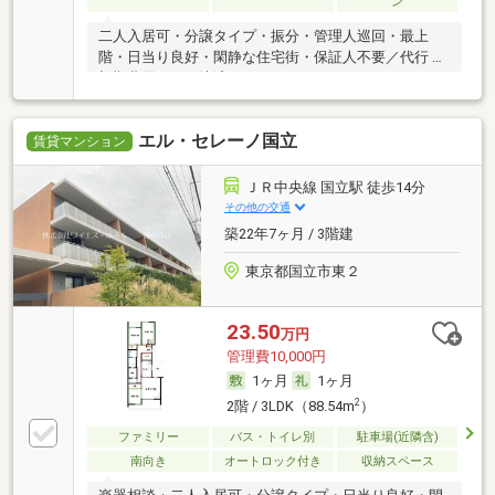
ン
二人入居可・分譲タイプ・振分・管理人巡回・最上
階・日当り良好・閑静な住宅街・保証人不要／代行 ・
初期費用カード決済可
エル・セレーノ国立
賃貸マンション
ＪＲ中央線 国立駅 徒歩14分
その他の交通
築22年7ヶ月 / 3階建
東京都国立市東２
23.50
万円
管理費10,000円
1ヶ月
1ヶ月
2
2階 / 3LDK（88.54m
）
ファミリー
バス・トイレ別
駐車場(近隣含)
南向き
オートロック付き
収納スペース