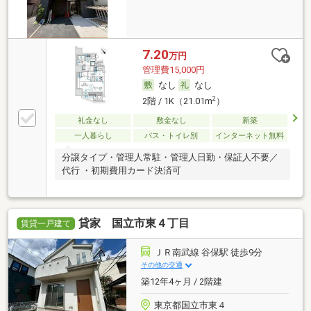
7.20
万円
管理費15,000円
なし
なし
2
2階 / 1K（21.01m
）
礼金なし
敷金なし
新築
一人暮らし
バス・トイレ別
インターネット無料
分譲タイプ・管理人常駐・管理人日勤・保証人不要／
代行 ・初期費用カード決済可
貸家 国立市東４丁目
賃貸一戸建て
ＪＲ南武線 谷保駅 徒歩9分
その他の交通
築12年4ヶ月 / 2階建
東京都国立市東４