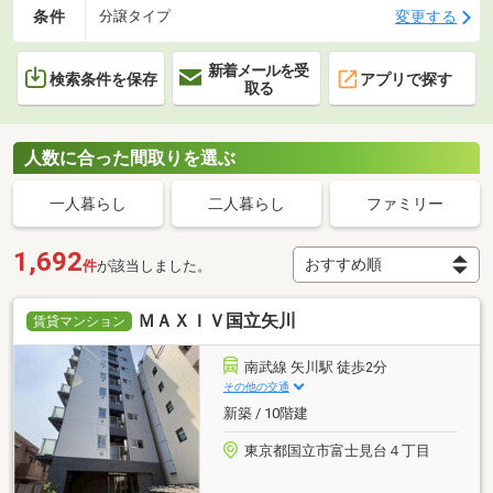
条件
変更する
分譲タイプ
新着メールを受
検索条件を保存
アプリで探す
取る
人数に合った間取りを選ぶ
一人暮らし
二人暮らし
ファミリー
1,692
件
が該当しました。
ＭＡＸＩＶ国立矢川
賃貸マンション
南武線 矢川駅 徒歩2分
その他の交通
新築 / 10階建
東京都国立市富士見台４丁目