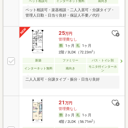
ペット相談可
インターネット無料
南向き
ペット相談可・楽器相談・二人入居可・分譲タイプ・
管理人日勤・日当り良好・保証人不要／代行
25
万円
管理費なし
1ヶ月
1ヶ月
2
2階 / 3LDK（72.23m
）
新築
ファミリー
バス・トイレ別
モニタ付インターホ
インターネット無料
南向き
ン
二人入居可・分譲タイプ・振分・日当り良好
21
万円
管理費なし
2ヶ月
1ヶ月
2
4階 / 2LDK（56.71m
）