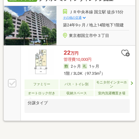
ＪＲ中央本線 国立駅 徒歩15分
その他の交通
築24年9ヶ月 / 地上14階地下1階建
東京都国立市中３丁目
22
万円
管理費10,000円
2ヶ月
1ヶ月
2
1階 / 3LDK（97.35m
）
モニタ付インターホ
ファミリー
バス・トイレ別
ン
オートロック付き
収納スペース
室内洗濯機置き場
分譲タイプ