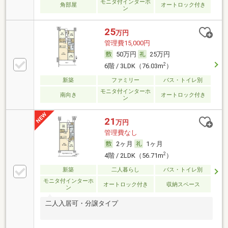
モニタ付インターホ
角部屋
オートロック付き
ン
25
万円
管理費15,000円
50万円
25万円
2
6階 / 3LDK（76.03m
）
新築
ファミリー
バス・トイレ別
モニタ付インターホ
南向き
オートロック付き
ン
21
万円
管理費なし
2ヶ月
1ヶ月
2
4階 / 2LDK（56.71m
）
新築
二人暮らし
バス・トイレ別
モニタ付インターホ
オートロック付き
収納スペース
ン
二人入居可・分譲タイプ