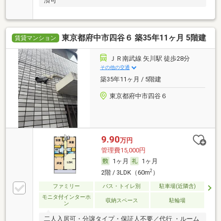
済可
東京都府中市四谷６ 築35年11ヶ月 5階建
賃貸マンション
ＪＲ南武線 矢川駅 徒歩28分
その他の交通
築35年11ヶ月 / 5階建
東京都府中市四谷６
9.90
万円
管理費15,000円
1ヶ月
1ヶ月
2
2階 / 3LDK（60m
）
ファミリー
バス・トイレ別
駐車場(近隣含)
モニタ付インターホ
収納スペース
駐輪場
ン
二人入居可・分譲タイプ・保証人不要／代行 ・ルーム