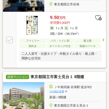
東京都国立市谷保
9.50
万円
管理費5,000円
1ヶ月
1ヶ月
2
3階 / 3DK（56.35m
）
ファミリー
バス・トイレ別
最上階
南向き
オートロック付き
収納スペース
二人入居可・分譲タイプ・外観タイル張り・最上階・
閑静な住宅街
東京都国立市富士見台１ 8階建
賃貸マンション
ＪＲ南武線 谷保駅 徒歩9分
その他の交通
新築 / 8階建
東京都国立市富士見台１