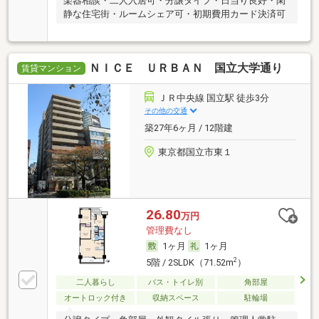
楽器相談・二人入居可・分譲タイプ・日当り良好・閑
静な住宅街・ルームシェア可・初期費用カード決済可
ＮＩＣＥ ＵＲＢＡＮ 国立大学通り
賃貸マンション
ＪＲ中央線 国立駅 徒歩3分
その他の交通
築27年6ヶ月 / 12階建
東京都国立市東１
26.80
万円
管理費なし
1ヶ月
1ヶ月
2
5階 / 2SLDK（71.52m
）
二人暮らし
バス・トイレ別
角部屋
オートロック付き
収納スペース
駐輪場