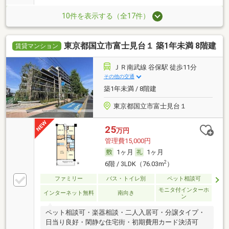
10件を表示する（全17件）
東京都国立市富士見台１ 築1年未満 8階建
賃貸マンション
ＪＲ南武線 谷保駅 徒歩11分
その他の交通
築1年未満 / 8階建
東京都国立市富士見台１
25
万円
管理費15,000円
1ヶ月
1ヶ月
2
6階 / 3LDK（76.03m
）
ファミリー
バス・トイレ別
ペット相談可
モニタ付インターホ
インターネット無料
南向き
ン
ペット相談可・楽器相談・二人入居可・分譲タイプ・
日当り良好・閑静な住宅街・初期費用カード決済可