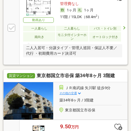
管理費なし
1ヶ月
1ヶ月
2
11階 / 1SLDK（68.4m
）
動画あり
一人暮らし
二人暮らし
バス・トイレ別
モニタ付インターホ
南向き
オートロック付き
ン
二人入居可・分譲タイプ・管理人巡回・保証人不要／
代行 ・初期費用カード決済可
東京都国立市谷保 築34年8ヶ月 3階建
賃貸マンション
ＪＲ南武線 矢川駅 徒歩9分
その他の交通
築34年8ヶ月 / 3階建
東京都国立市谷保
9.50
万円