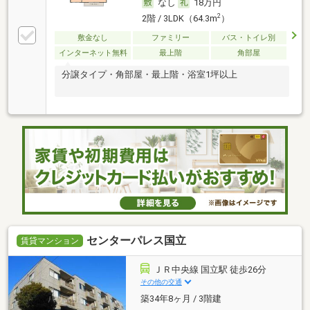
なし
18万円
2
2階 / 3LDK（64.3m
）
敷金なし
ファミリー
バス・トイレ別
インターネット無料
最上階
角部屋
分譲タイプ・角部屋・最上階・浴室1坪以上
センターパレス国立
賃貸マンション
ＪＲ中央線 国立駅 徒歩26分
その他の交通
築34年8ヶ月 / 3階建