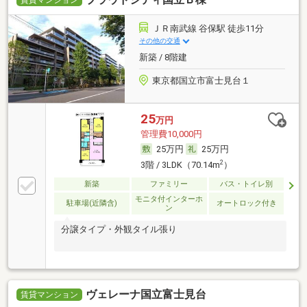
賃貸マンション
ＪＲ南武線 谷保駅 徒歩11分
その他の交通
新築 / 8階建
東京都国立市富士見台１
25
万円
管理費10,000円
25万円
25万円
2
3階 / 3LDK（70.14m
）
新築
ファミリー
バス・トイレ別
モニタ付インターホ
駐車場(近隣含)
オートロック付き
ン
分譲タイプ・外観タイル張り
ヴェレーナ国立富士見台
賃貸マンション