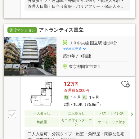
分譲タイプ・角部屋・外観タイル張り・管理人常駐・
管理人日勤・日当り良好・バリアフリー・保証人不要
／代行
アトランティス国立
賃貸マンション
ＪＲ中央線 国立駅 徒歩3分
その他の交通
築21年 / 10階建
東京都国立市東１
12
万円
管理費5,000円
1ヶ月
1ヶ月
2
2階 / 1LDK（35.8m
）
一人暮らし
二人暮らし
バス・トイレ別
モニタ付インターホ
角部屋
オートロック付き
ン
二人入居可・分譲タイプ・出窓・角部屋・閑静な住宅