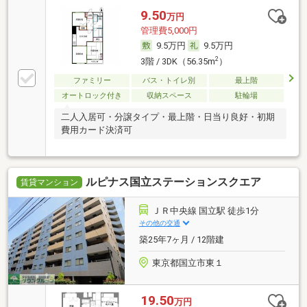
9.50
万円
管理費5,000円
9.5万円
9.5万円
2
3階 / 3DK（56.35m
）
ファミリー
バス・トイレ別
最上階
オートロック付き
収納スペース
駐輪場
二人入居可・分譲タイプ・最上階・日当り良好・初期
費用カード決済可
ルピナス国立ステーションスクエア
賃貸マンション
ＪＲ中央線 国立駅 徒歩1分
その他の交通
築25年7ヶ月 / 12階建
東京都国立市東１
19.50
万円