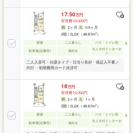
17.50
万円
管理費10,000円
2ヶ月
0.6ヶ月
2
3階 / 2LDK（48.87m
）
新築
二人暮らし
バス・トイレ別
モニタ付インターホ
駐車場(近隣含)
南向き
ン
二人入居可・分譲タイプ・日当り良好・保証人不要／
代行 ・初期費用カード決済可
18
万円
管理費10,000円
2ヶ月
1ヶ月
2
5階 / 2LDK（48.87m
）
新築
二人暮らし
バス・トイレ別
モニタ付インターホ
駐車場(近隣含)
南向き
ン