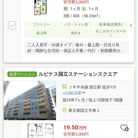
管理費5,000円
1ヶ月
1ヶ月
2
3階 / 3DK（56.35m
）
ファミリー
バス・トイレ別
駐車場(近隣含)
モニタ付インターホ
最上階
南向き
ン
二人入居可・分譲タイプ・振分・最上階・日当り良
好・閑静な住宅街・保証人不要／代行 ・初期費用カー
ド決済可
ルピナス国立ステーションスクエア
賃貸マンション
ＪＲ中央線 国立駅 徒歩1分
その他の交通
築25年7ヶ月 / 地上12階地下1階建
東京都国立市東１
19.50
万円
管理費5,000円