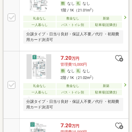
なし
なし
2
1階 / 1K（21.01m
）
礼金なし
敷金なし
新築
一人暮らし
バス・トイレ別
駐車場(近隣含)
分譲タイプ・日当り良好・保証人不要／代行 ・初期費
用カード決済可
7.20
万円
管理費15,000円
なし
なし
2
2階 / 1K（21.02m
）
礼金なし
敷金なし
新築
一人暮らし
バス・トイレ別
駐車場(近隣含)
分譲タイプ・日当り良好・保証人不要／代行 ・初期費
用カード決済可
7.20
万円
管理費15,000円