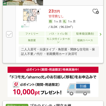
23
万円
管理費なし
1ヶ月
1ヶ月
2
/ 3LDK（96.22m
）
ファミリー
バス・トイレ別
駐車場(近隣含)
モニタ付インターホ
角部屋
収納スペース
ン
二人入居可・分譲タイプ・角部屋・閑静な住宅街・保
証人不要／代行 ・初期費用カード決済可
プラウドシティ国立Ｂ棟