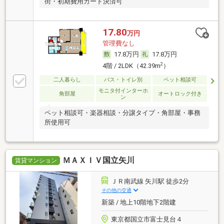
街・初期費用カード決済可
17.80
万円
管理費なし
17.8万円
17.8万円
2
4階 / 2LDK（42.39m
）
二人暮らし
バス・トイレ別
ペット相談可
モニタ付インターホ
角部屋
オートロック付き
ン
ペット相談可・楽器相談・分譲タイプ・角部屋・事務
所使用可
ＭＡＸＩＶ国立矢川
賃貸マンション
ＪＲ南武線 矢川駅 徒歩2分
その他の交通
新築 / 地上10階地下2階建
東京都国立市富士見台４