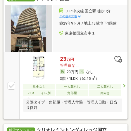
ＪＲ中央線 国立駅 徒歩3分
その他の交通
築29年9ヶ月 / 地上13階地下1階建
東京都国立市中１
23
万円
管理費なし
23万円
なし
2
3階 / 1LDK（62.15m
）
礼金なし
一人暮らし
二人暮らし
バス・トイレ別
角部屋
南向き
分譲タイプ・角部屋・管理人常駐・管理人日勤・日当
り良好
クリオレミントンヴィレッジ国立
賃貸マンション