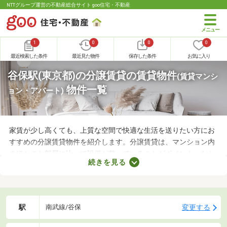
NTTグループ運営の不動産総合サイト goo住宅・不動産
1
0
0
0
最近検索した条件
最近見た物件
保存した条件
お気に入り
谷保駅(東京都)の分譲賃貸の賃貸物件
(賃貸マンシ
物件一覧
ョン・アパート)
家賃が少し高くても、上質な空間で快適な生活を送りたい方にお
すすめの分譲賃貸物件を紹介します。分譲賃貸は、マンション内
のほかのお部屋に比べて設備が整っていることがポイント。なか
続きを見る
には高級感のある内装に整えられた物件もあるので、グレードの
高いお部屋に住みたい方におすすめですよ。特徴の異なる分譲賃
貸物件のなかから、気になるお部屋を見つけてくださいね。
駅
変更する
南武線/谷保