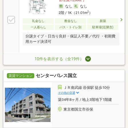
なし
なし
2
2階 / 1K（21.01m
）
礼金なし
敷金なし
新築
一人暮らし
バス・トイレ別
駐車場(近隣含)
分譲タイプ・日当り良好・保証人不要／代行 ・初期費
用カード決済可
10件を表示する（全19件）
センターパレス国立
賃貸マンション
ＪＲ南武線 谷保駅 徒歩10分
その他の交通
築34年8ヶ月 / 地上3階地下1階建
東京都国立市谷保