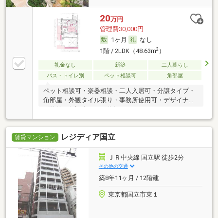
20
万円
管理費30,000円
1ヶ月
なし
2
1階 / 2LDK（48.63m
）
礼金なし
新築
二人暮らし
バス・トイレ別
ペット相談可
角部屋
ペット相談可・楽器相談・二人入居可・分譲タイプ・
角部屋・外観タイル張り・事務所使用可・デザイナー
ズ物件・保証人不要／代行 ・ルームシェア可
レジディア国立
賃貸マンション
ＪＲ中央線 国立駅 徒歩2分
その他の交通
築8年11ヶ月 / 12階建
東京都国立市東１