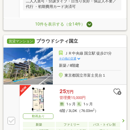
二人入居可・分譲タイプ・日当り良好・保証人不要／
代行 ・初期費用カード決済可
10件を表示する（全14件）
プラウドシティ国立
賃貸マンション
ＪＲ中央線 国立駅 徒歩21分
その他の交通
新築 / 8階建
東京都国立市富士見台１
25
万円
管理費15,000円
1ヶ月
1ヶ月
2
6階 / 3LDK（76.03m
）
動画あり
新築
ファミリー
バス・トイレ別