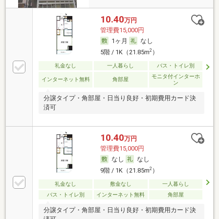
10.40
万円
管理費15,000円
1ヶ月
なし
2
5階 / 1K（21.85m
）
礼金なし
一人暮らし
バス・トイレ別
モニタ付インターホ
インターネット無料
角部屋
ン
分譲タイプ・角部屋・日当り良好・初期費用カード決
済可
10.40
万円
管理費15,000円
なし
なし
2
9階 / 1K（21.85m
）
礼金なし
敷金なし
一人暮らし
バス・トイレ別
インターネット無料
角部屋
分譲タイプ・角部屋・日当り良好・初期費用カード決