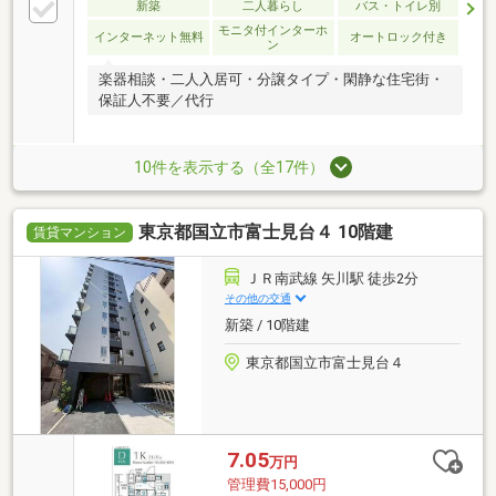
新築
二人暮らし
バス・トイレ別
モニタ付インターホ
インターネット無料
オートロック付き
ン
楽器相談・二人入居可・分譲タイプ・閑静な住宅街・
保証人不要／代行
10件を表示する（全17件）
東京都国立市富士見台４ 10階建
賃貸マンション
ＪＲ南武線 矢川駅 徒歩2分
その他の交通
新築 / 10階建
東京都国立市富士見台４
7.05
万円
管理費15,000円