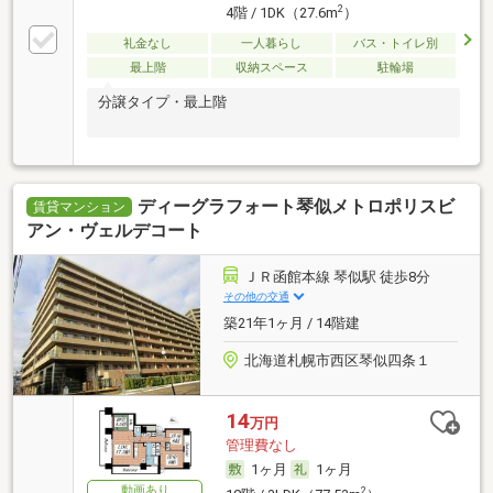
2
4階 / 1DK（27.6m
）
礼金なし
一人暮らし
バス・トイレ別
最上階
収納スペース
駐輪場
分譲タイプ・最上階
ディーグラフォート琴似メトロポリスビ
賃貸マンション
アン・ヴェルデコート
ＪＲ函館本線 琴似駅 徒歩8分
その他の交通
築21年1ヶ月 / 14階建
北海道札幌市西区琴似四条１
14
万円
管理費なし
1ヶ月
1ヶ月
動画あり
2