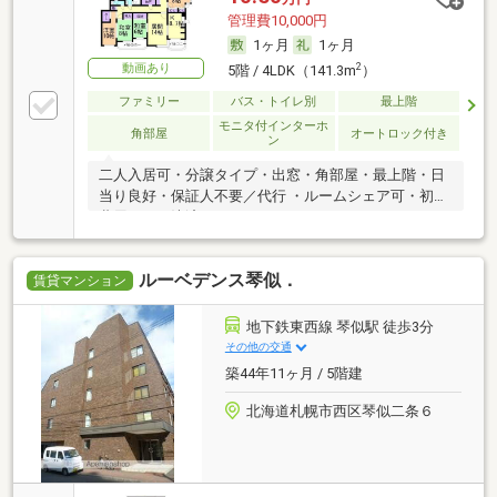
管理費10,000円
1ヶ月
1ヶ月
動画あり
2
5階 / 4LDK（141.3m
）
ファミリー
バス・トイレ別
最上階
モニタ付インターホ
角部屋
オートロック付き
ン
二人入居可・分譲タイプ・出窓・角部屋・最上階・日
当り良好・保証人不要／代行 ・ルームシェア可・初期
費用カード決済可
ルーベデンス琴似．
賃貸マンション
地下鉄東西線 琴似駅 徒歩3分
その他の交通
築44年11ヶ月 / 5階建
北海道札幌市西区琴似二条６