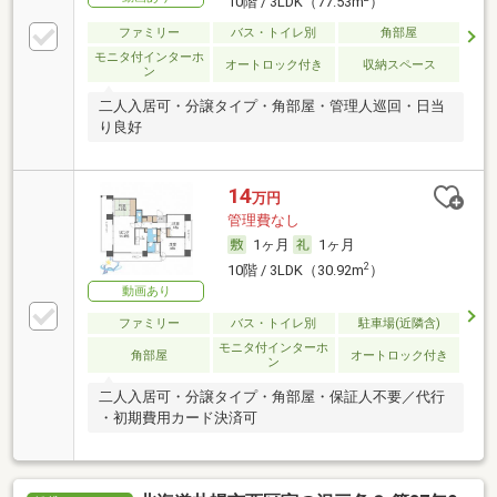
10階 / 3LDK（77.53m
）
ファミリー
バス・トイレ別
角部屋
モニタ付インターホ
オートロック付き
収納スペース
ン
二人入居可・分譲タイプ・角部屋・管理人巡回・日当
り良好
14
万円
管理費なし
1ヶ月
1ヶ月
2
10階 / 3LDK（30.92m
）
動画あり
ファミリー
バス・トイレ別
駐車場(近隣含)
モニタ付インターホ
角部屋
オートロック付き
ン
二人入居可・分譲タイプ・角部屋・保証人不要／代行
・初期費用カード決済可