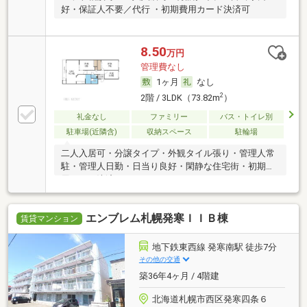
好・保証人不要／代行 ・初期費用カード決済可
8.50
万円
管理費なし
1ヶ月
なし
2
2階 / 3LDK（73.82m
）
礼金なし
ファミリー
バス・トイレ別
駐車場(近隣含)
収納スペース
駐輪場
二人入居可・分譲タイプ・外観タイル張り・管理人常
駐・管理人日勤・日当り良好・閑静な住宅街・初期費
用カード決済可
エンブレム札幌発寒ＩＩＢ棟
賃貸マンション
地下鉄東西線 発寒南駅 徒歩7分
その他の交通
築36年4ヶ月 / 4階建
北海道札幌市西区発寒四条６