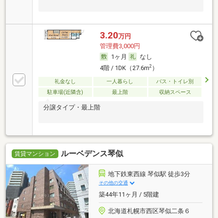
3.20
万円
管理費3,000円
1ヶ月
なし
2
4階 / 1DK（27.6m
）
礼金なし
一人暮らし
バス・トイレ別
駐車場(近隣含)
最上階
収納スペース
分譲タイプ・最上階
ルーベデンス琴似
賃貸マンション
地下鉄東西線 琴似駅 徒歩3分
その他の交通
築44年11ヶ月 / 5階建
北海道札幌市西区琴似二条６