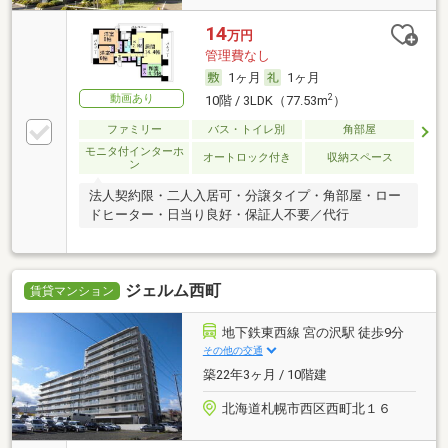
14
万円
管理費なし
1ヶ月
1ヶ月
動画あり
2
10階 / 3LDK（77.53m
）
ファミリー
バス・トイレ別
角部屋
モニタ付インターホ
オートロック付き
収納スペース
ン
法人契約限・二人入居可・分譲タイプ・角部屋・ロー
ドヒーター・日当り良好・保証人不要／代行
ジェルム西町
賃貸マンション
地下鉄東西線 宮の沢駅 徒歩9分
その他の交通
築22年3ヶ月 / 10階建
北海道札幌市西区西町北１６