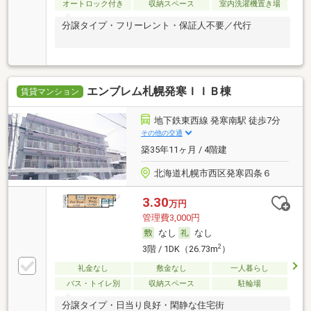
オートロック付き
収納スペース
室内洗濯機置き場
分譲タイプ・フリーレント・保証人不要／代行
エンブレム札幌発寒ＩＩＢ棟
賃貸マンション
地下鉄東西線 発寒南駅 徒歩7分
その他の交通
築35年11ヶ月 / 4階建
北海道札幌市西区発寒四条６
3.30
万円
管理費3,000円
なし
なし
2
3階 / 1DK（26.73m
）
礼金なし
敷金なし
一人暮らし
バス・トイレ別
収納スペース
駐輪場
分譲タイプ・日当り良好・閑静な住宅街