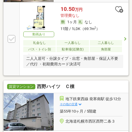
10.50
万円
管理費なし
1ヶ月
なし
2
11階 / 1LDK（69.7m
）
動画あり
礼金なし
一人暮らし
二人暮らし
バス・トイレ別
駐車場(近隣含)
角部屋
二人入居可・分譲タイプ・出窓・角部屋・保証人不要
／代行 ・初期費用カード決済可
西野ハイツ Ｃ棟
賃貸マンション
地下鉄東西線 発寒南駅 徒歩12分
その他の交通
築55年10ヶ月 / 5階建
北海道札幌市西区西野二条３