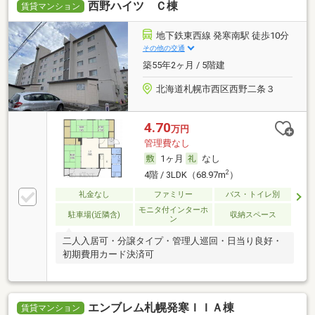
西野ハイツ Ｃ棟
賃貸マンション
地下鉄東西線 発寒南駅 徒歩10分
その他の交通
築55年2ヶ月 / 5階建
北海道札幌市西区西野二条３
4.70
万円
管理費なし
1ヶ月
なし
2
4階 / 3LDK（68.97m
）
礼金なし
ファミリー
バス・トイレ別
モニタ付インターホ
駐車場(近隣含)
収納スペース
ン
二人入居可・分譲タイプ・管理人巡回・日当り良好・
初期費用カード決済可
エンブレム札幌発寒ＩＩＡ棟
賃貸マンション