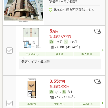
築45年4ヶ月 / 5階建
北海道札幌市西区琴似二条６
5
万円
管理費27,000円
1ヶ月
1ヶ月
2
5階 / 2LDK（43.74m
）
二人暮らし
最上階
即入居可
分譲タイプ・最上階
3.55
万円
管理費2,000円
なし
なし
2
4階 / 1K（15.8m
）
礼金なし
敷金なし
一人暮らし