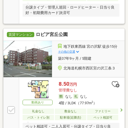
分譲タイプ・管理人巡回・ロードヒーター・日当り良
好・初期費用カード決済可
ロピア宮丘公園
賃貸マンション
地下鉄東西線 宮の沢駅 徒歩15分
その他の交通
築37年9ヶ月 / 5階建
北海道札幌市西区宮の沢三条３
8.50
万円
管理費なし
なし
なし
動画あり
2
4階 / 3LDK（77.97m
）
礼金なし
敷金なし
ファミリー
バス・トイレ別
駐車場(近隣含)
ペット相談可
ペット相談可・二人入居可・分譲タイプ・日当り良