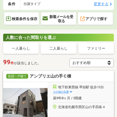
条件
変更する
分譲タイプ
新着メールを受
検索条件を保存
アプリで探す
取る
人数に合った間取りを選ぶ
一人暮らし
二人暮らし
ファミリー
99
件
が該当しました。
アンプリエ山の手Ｃ棟
賃貸一戸建て
地下鉄東西線 琴似駅 徒歩13分
その他の交通
築9年8ヶ月 / 3階建
北海道札幌市西区山の手四条４