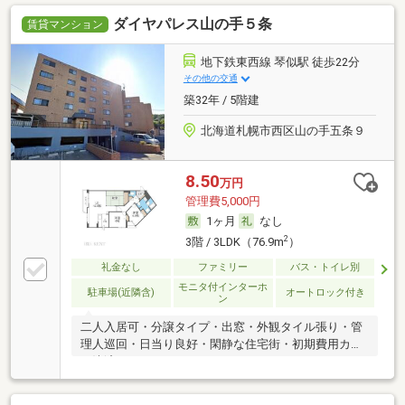
ダイヤパレス山の手５条
賃貸マンション
地下鉄東西線 琴似駅 徒歩22分
その他の交通
築32年 / 5階建
北海道札幌市西区山の手五条９
8.50
万円
管理費5,000円
1ヶ月
なし
2
3階 / 3LDK（76.9m
）
礼金なし
ファミリー
バス・トイレ別
モニタ付インターホ
駐車場(近隣含)
オートロック付き
ン
二人入居可・分譲タイプ・出窓・外観タイル張り・管
理人巡回・日当り良好・閑静な住宅街・初期費用カー
ド決済可