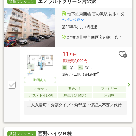
エメラルドグリーン宮の沢
賃貸マンション
地下鉄東西線 宮の沢駅 徒歩11分
その他の交通
築39年9ヶ月 / 5階建
北海道札幌市西区宮の沢一条４
11
万円
管理費5,000円
なし
なし
2
2階 / 4LDK（84.94m
）
動画あり
礼金なし
敷金なし
ファミリー
バス・トイレ別
駐車場(近隣含)
角部屋
二人入居可・分譲タイプ・角部屋・保証人不要／代行
西野ハイツＢ棟
賃貸マンション