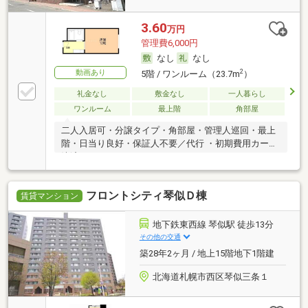
3.60
万円
管理費6,000円
なし
なし
動画あり
2
5階 / ワンルーム（23.7m
）
礼金なし
敷金なし
一人暮らし
ワンルーム
最上階
角部屋
二人入居可・分譲タイプ・角部屋・管理人巡回・最上
階・日当り良好・保証人不要／代行 ・初期費用カード
決済可
フロントシティ琴似Ｄ棟
賃貸マンション
地下鉄東西線 琴似駅 徒歩13分
その他の交通
築28年2ヶ月 / 地上15階地下1階建
北海道札幌市西区琴似三条１