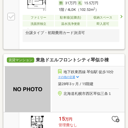
31万円
15.5万円
2
1階 / 4LDK（102.52m
）
ファミリー
駐車場(近隣含)
収納スペース
洗面所独立
温水洗浄便座
即入居可
分譲タイプ・初期費用カード決済可
東急ドエルフロントシティ琴似Ｄ棟
賃貸マンション
地下鉄東西線 琴似駅 徒歩10分
その他の交通
築28年3ヶ月 / 15階建
北海道札幌市西区琴似三条１
15
万円
管理費なし