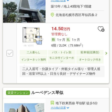
その他の交通
築13年 / 地上40階地下1階建
北海道札幌市西区琴似四条２
14.50
万円
管理費なし
1ヶ月
1ヶ月
2
6階 / 2LDK（73.68m
）
二人暮らし
バス・トイレ別
駐車場(近隣含)
モニタ付インターホ
インターネット無料
オートロック付き
ン
二人入居可・分譲タイプ・外観タイル張り・管理人巡
回・浴室1坪以上・日当り良好・デザイナーズ物件
ルーベデンス琴似
賃貸マンション
地下鉄東西線 琴似駅 徒歩5分
その他の交通