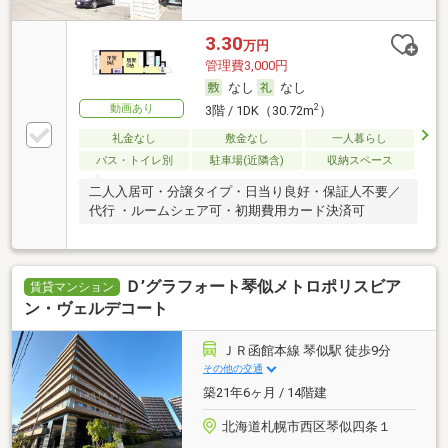
3.30
万円
管理費3,000円
なし
なし
動画あり
2
3階 / 1DK（30.72m
）
礼金なし
敷金なし
一人暮らし
バス・トイレ別
駐車場(近隣含)
収納スペース
二人入居可・分譲タイプ・日当り良好・保証人不要／
代行 ・ルームシェア可・初期費用カード決済可
Ｄ’グラフォート琴似メトロポリスビア
賃貸マンション
ン・ヴェルデコート
ＪＲ函館本線 琴似駅 徒歩9分
その他の交通
築21年6ヶ月 / 14階建
北海道札幌市西区琴似四条１