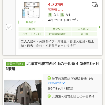
4.70
万円
管理費なし
なし
なし
2
4階 / 2LDK（68.97m
）
動画あり
礼金なし
敷金なし
二人暮らし
バス・トイレ別
駐車場(近隣含)
最上階
二人入居可・分譲タイプ・角部屋・管理人巡回・最上
階・日当り良好・初期費用カード決済可
北海道札幌市西区山の手四条４ 築9年8ヶ月
賃貸一戸建て
3階建
地下鉄東西線 琴似駅 徒歩13分
その他の交通
築9年8ヶ月 / 3階建
北海道札幌市西区山の手四条４