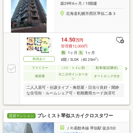
築29年6ヶ月 / 15階建
北海道札幌市西区琴似二条３
14.50
万円
管理費12,000円
1ヶ月
1ヶ月
動画あり
2
6階 / 3LDK（82.25m
）
ファミリー
バス・トイレ別
駐車場(近隣含)
モニタ付インターホ
角部屋
オートロック付き
ン
二人入居可・分譲タイプ・角部屋・日当り良好・閑静
な住宅街・ルームシェア可・初期費用カード決済可
プレミスト琴似スカイクロスタワー
賃貸マンション
ＪＲ函館本線 琴似駅 徒歩5分