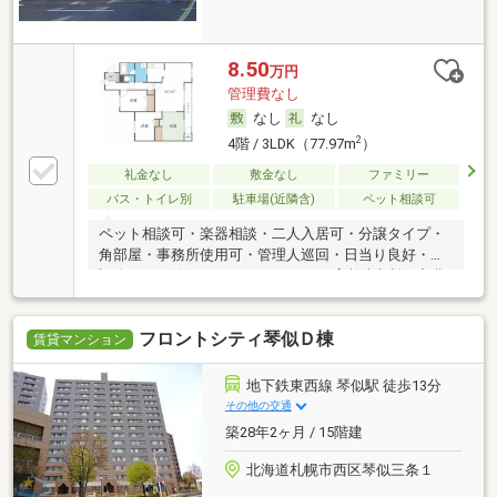
8.50
万円
管理費なし
なし
なし
2
4階 / 3LDK（77.97m
）
礼金なし
敷金なし
ファミリー
バス・トイレ別
駐車場(近隣含)
ペット相談可
ペット相談可・楽器相談・二人入居可・分譲タイプ・
角部屋・事務所使用可・管理人巡回・日当り良好・保
証人不要／代行 ・ルームシェア可・高齢者相談・初期
費用カード決済可
フロントシティ琴似Ｄ棟
賃貸マンション
地下鉄東西線 琴似駅 徒歩13分
その他の交通
築28年2ヶ月 / 15階建
北海道札幌市西区琴似三条１