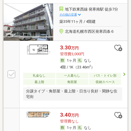
地下鉄東西線 発寒南駅 徒歩7分
その他の交通
築35年11ヶ月 / 4階建
北海道札幌市西区発寒四条６
3.30
万円
管理費3,000円
1ヶ月
なし
2
4階 / 1K（23.46m
）
礼金なし
一人暮らし
バス・トイレ別
最上階
角部屋
収納スペース
分譲タイプ・角部屋・最上階・日当り良好・閑静な住
宅街
3.40
万円
管理費なし
1ヶ月
なし