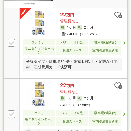
22
万円
管理費なし
1ヶ月
2ヶ月
2
1階 / 4LDK（137.5m
）
ファミリー
バス・トイレ別
駐車場(近隣含)
モニタ付インターホ
収納スペース
室内洗濯機置き場
ン
分譲タイプ・駐車場2台分・浴室1坪以上・閑静な住宅
街・初期費用カード決済可
22
万円
管理費なし
1ヶ月
2ヶ月
2
/ 4LDK（137.5m
）
ファミリー
バス・トイレ別
駐車場(近隣含)
モニタ付インターホ
収納スペース
室内洗濯機置き場
ン