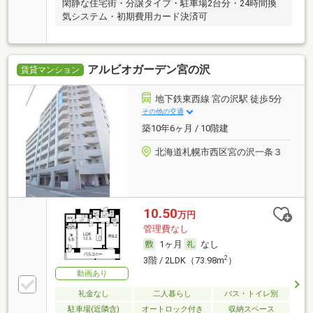
閑静な住宅街・分譲タイプ・駐車場2台分・24時間換
気システム・初期費用カード決済可
アルビオガーデン宮の沢
賃貸マンション
地下鉄東西線 宮の沢駅 徒歩5分
その他の交通
築10年6ヶ月 / 10階建
北海道札幌市西区宮の沢一条３
10.50
万円
管理費なし
1ヶ月
なし
2
3階 / 2LDK（73.98m
）
動画あり
礼金なし
二人暮らし
バス・トイレ別
駐車場(近隣含)
オートロック付き
収納スペース