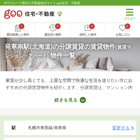
NTTグループ運営の不動産総合サイト goo住宅・不動産
1
0
0
0
最近検索した条件
最近見た物件
保存した条件
お気に入り
発寒南駅(北海道)の分譲賃貸の賃貸物件
(賃貸マ
物件一覧
ンション・アパート)
家賃が少し高くても、上質な空間で快適な生活を送りたい方にお
すすめの分譲賃貸物件を紹介します。分譲賃貸は、マンション内
のほかのお部屋に比べて設備が整っていることがポイント。なか
続きを見る
には高級感のある内装に整えられた物件もあるので、グレードの
高いお部屋に住みたい方におすすめですよ。特徴の異なる分譲賃
貸物件のなかから、気になるお部屋を見つけてくださいね。
駅
変更する
札幌市東西線/発寒南