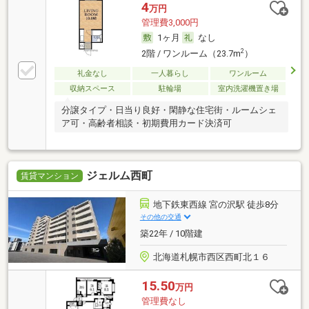
4
万円
管理費3,000円
1ヶ月
なし
2
2階 / ワンルーム（23.7m
）
礼金なし
一人暮らし
ワンルーム
収納スペース
駐輪場
室内洗濯機置き場
分譲タイプ・日当り良好・閑静な住宅街・ルームシェ
ア可・高齢者相談・初期費用カード決済可
ジェルム西町
賃貸マンション
地下鉄東西線 宮の沢駅 徒歩8分
その他の交通
築22年 / 10階建
北海道札幌市西区西町北１６
15.50
万円
管理費なし