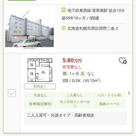
地下鉄東西線 発寒南駅 徒歩13分
築55年10ヶ月 / 5階建
北海道札幌市西区西野二条３
5.80
万円
管理費なし
1ヶ月
なし
2
3階 / 2LDK（65.12m
）
動画あり
礼金なし
二人暮らし
バス・トイレ別
モニタ付インターホ
駐車場(近隣含)
収納スペース
ン
二人入居可・分譲タイプ・高齢者相談