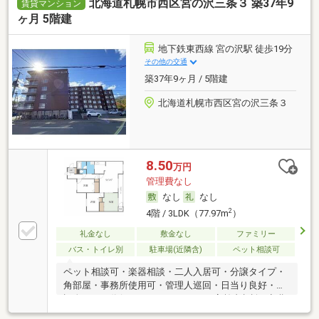
北海道札幌市西区宮の沢三条３ 築37年9
賃貸マンション
ヶ月 5階建
地下鉄東西線 宮の沢駅 徒歩19分
その他の交通
築37年9ヶ月 / 5階建
北海道札幌市西区宮の沢三条３
8.50
万円
管理費なし
なし
なし
2
4階 / 3LDK（77.97m
）
礼金なし
敷金なし
ファミリー
バス・トイレ別
駐車場(近隣含)
ペット相談可
ペット相談可・楽器相談・二人入居可・分譲タイプ・
角部屋・事務所使用可・管理人巡回・日当り良好・保
証人不要／代行 ・ルームシェア可・高齢者相談・初期
費用カード決済可