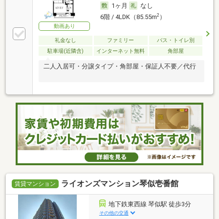
1ヶ月
なし
2
6階 / 4LDK（85.55m
）
動画あり
礼金なし
ファミリー
バス・トイレ別
駐車場(近隣含)
インターネット無料
角部屋
二人入居可・分譲タイプ・角部屋・保証人不要／代行
ライオンズマンション琴似壱番館
賃貸マンション
地下鉄東西線 琴似駅 徒歩3分
その他の交通