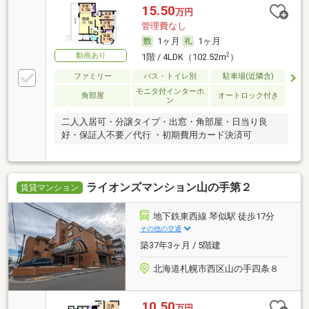
15.50
万円
管理費なし
1ヶ月
1ヶ月
動画あり
2
1階 / 4LDK（102.52m
）
ファミリー
バス・トイレ別
駐車場(近隣含)
モニタ付インターホ
角部屋
オートロック付き
ン
二人入居可・分譲タイプ・出窓・角部屋・日当り良
好・保証人不要／代行 ・初期費用カード決済可
ライオンズマンション山の手第２
賃貸マンション
地下鉄東西線 琴似駅 徒歩17分
その他の交通
築37年3ヶ月 / 5階建
北海道札幌市西区山の手四条８
10.50
万円