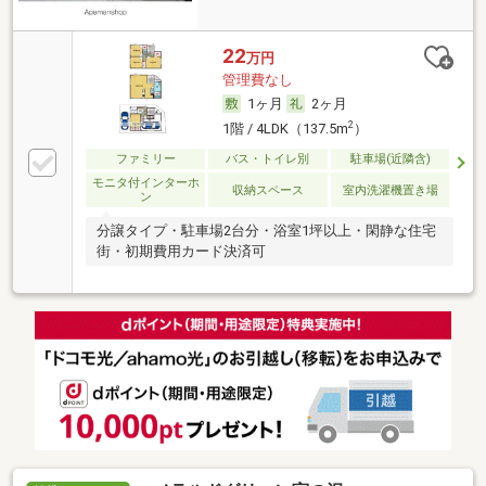
22
万円
管理費なし
1ヶ月
2ヶ月
2
1階 / 4LDK（137.5m
）
ファミリー
バス・トイレ別
駐車場(近隣含)
モニタ付インターホ
収納スペース
室内洗濯機置き場
ン
分譲タイプ・駐車場2台分・浴室1坪以上・閑静な住宅
街・初期費用カード決済可