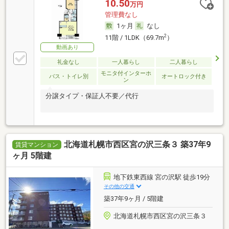
10.50
万円
管理費なし
1ヶ月
なし
2
11階 / 1LDK（69.7m
）
動画あり
礼金なし
一人暮らし
二人暮らし
モニタ付インターホ
バス・トイレ別
オートロック付き
ン
分譲タイプ・保証人不要／代行
北海道札幌市西区宮の沢三条３ 築37年9
賃貸マンション
ヶ月 5階建
地下鉄東西線 宮の沢駅 徒歩19分
その他の交通
築37年9ヶ月 / 5階建
北海道札幌市西区宮の沢三条３