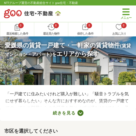
NTTグループ運営の不動産総合サイト goo住宅・不動産
0
0
0
0
最近検索した条件
最近見た物件
保存した条件
お気に入り
愛媛県の賃貸一戸建て・一軒家の賃貸物件
(賃貸
エリアから探す
マンション・アパート)
を
「一戸建てに住みたいけれど購入が難しい」「騒音トラブルを気
にせず暮らしたい」そんな方におすすめなのが、賃貸の一戸建て
です。ほかの部屋からの生活音を気にせずに済むだけでなく、子
続きを見る
どもの足音に気を遣わずに済む点も戸建ての魅力。生活音のトラ
ブルが気になる人や子育て世帯にぴったりの賃貸一戸建てを紹介
します。
市区を選択してください