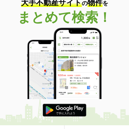
大手不動産サイト
物件
の
を
まとめて検索！