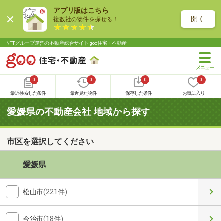
アプリ版はこちら
開く
複数社の物件を探せる！
NTTグループ運営の不動産総合サイト goo住宅・不動産
0
0
0
0
最近検索した条件
最近見た物件
保存した条件
お気に入り
愛媛県の不動産会社 地域から探す
市区を選択してください
愛媛県
松山市
(221件)
今治市
(18件)