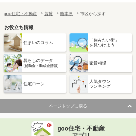
goo住宅・不動産
賃貸
熊本県
市区から探す
お役立ち情報
「住みたい街」
住まいのコラム
を見つけよう
暮らしのデータ
家賃相場
(補助金・助成金情報)
人気タウン
住宅ローン
ランキング
ページトップに戻る
goo住宅・不動産
アプリ