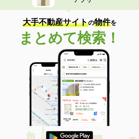
大手不動産サイト
物件
の
を
まとめて検索！