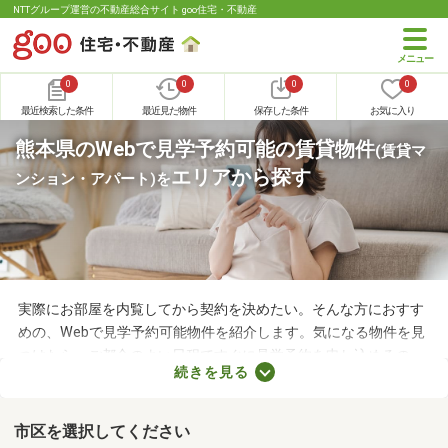
NTTグループ運営の不動産総合サイト goo住宅・不動産
0
0
0
0
最近検索した条件
最近見た物件
保存した条件
お気に入り
熊本県のWebで見学予約可能の賃貸物件
(賃貸マ
エリアから探す
ンション・アパート)
を
実際にお部屋を内覧してから契約を決めたい。そんな方におすす
めの、Webで見学予約可能物件を紹介します。気になる物件を見
つけたら、ご都合のよい日程ですぐに見学予約を申し込めるの
続きを見る
で、お部屋探しもスムーズに進みますよ。複数のお部屋を実際に
見比べて、快適に暮らせる物件を探してみてくださいね。
市区を選択してください