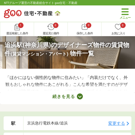
NTTグループ運営の不動産総合サイト goo住宅・不動産
1
0
0
0
最近検索した条件
最近見た物件
保存した条件
お気に入り
追浜駅(神奈川県)のデザイナーズ物件の賃貸物
件
物件一覧
(賃貸マンション・アパート)
「ほかにはない個性的な物件に住みたい」「内装だけでなく、外
観もおしゃれな物件にあこがれる」こんな希望を満たすのがデザ
イナーズ物件です。デザイナーズ物件は、デザイナーのこだわり
続きを見る
が詰められたおしゃれな建物であることがポイント。ここでデザ
イナーズ物件を紹介するので、好みにぴったりな建物を見つけて
くださいね。
駅
変更する
京浜急行電鉄本線/追浜