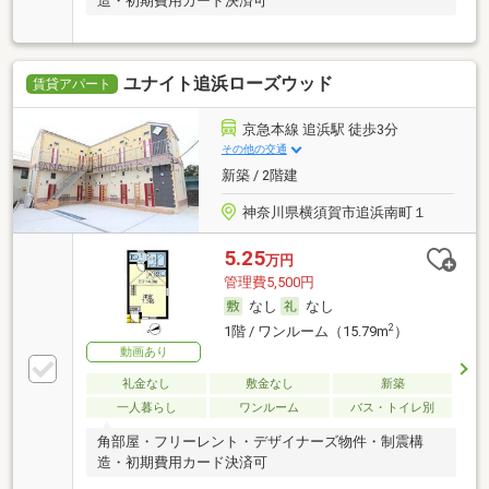
造・初期費用カード決済可
ユナイト追浜ローズウッド
賃貸アパート
京急本線 追浜駅 徒歩3分
その他の交通
新築 / 2階建
神奈川県横須賀市追浜南町１
5.25
万円
管理費5,500円
なし
なし
2
1階 / ワンルーム（15.79m
）
動画あり
礼金なし
敷金なし
新築
一人暮らし
ワンルーム
バス・トイレ別
角部屋・フリーレント・デザイナーズ物件・制震構
造・初期費用カード決済可