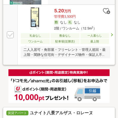
5.20
万円
管理費3,500円
なし
なし
2
2階 / ワンルーム（12.5m
）
礼金なし
敷金なし
一人暮らし
ワンルーム
駐車場(近隣含)
最上階
二人入居可・角部屋・フリーレント・管理人巡回・最
上階・閑静な住宅街・デザイナーズ物件・保証人不要
／代行 ・制震構造
ユナイト八景アルザス・ロレーヌ
賃貸アパート