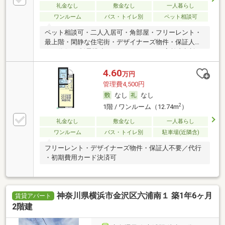
礼金なし
敷金なし
一人暮らし
ワンルーム
バス・トイレ別
ペット相談可
ペット相談可・二人入居可・角部屋・フリーレント・
最上階・閑静な住宅街・デザイナーズ物件・保証人不
要／代行 ・制震構造・ルームシェア可・高齢者相談・
初期費用カード決済可
4.60
万円
管理費4,500円
なし
なし
2
1階 / ワンルーム（12.74m
）
礼金なし
敷金なし
一人暮らし
ワンルーム
バス・トイレ別
駐車場(近隣含)
フリーレント・デザイナーズ物件・保証人不要／代行
・初期費用カード決済可
神奈川県横浜市金沢区六浦南１ 築1年6ヶ月
賃貸アパート
2階建