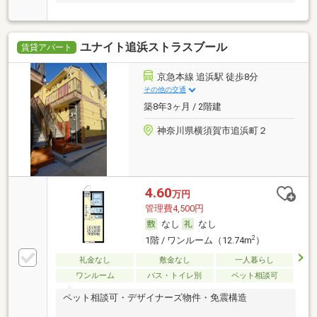
ユナイト追浜ストラスブール
賃貸アパート
京急本線 追浜駅 徒歩8分
その他の交通
築8年3ヶ月 / 2階建
神奈川県横須賀市追浜町２
4.60
万円
管理費4,500円
なし
なし
2
1階 / ワンルーム（12.74m
）
礼金なし
敷金なし
一人暮らし
ワンルーム
バス・トイレ別
ペット相談可
ペット相談可・デザイナーズ物件・免震構造