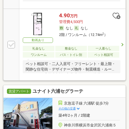
4.90
万円
管理費4,500円
なし
なし
2
2階 / ワンルーム（12.74m
）
動画あり
礼金なし
敷金なし
一人暮らし
ワンルーム
バス・トイレ別
ペット相談可
ペット相談可・二人入居可・フリーレント・最上階・
閑静な住宅街・デザイナーズ物件・制震構造・ルーム
シェア可・高齢者相談・初期費用カード決済可
ユナイト六浦セグラーテ
賃貸アパート
京急逗子線 六浦駅 徒歩7分
その他の交通
築4年2ヶ月 / 2階建
神奈川県横浜市金沢区六浦南５