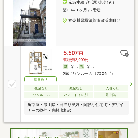
京急本線 追浜駅 徒歩19分
築11年10ヶ月 / 2階建
神奈川県横須賀市追浜東町２
5.50
万円
管理費2,000円
なし
なし
2
2階 / ワンルーム（20.34m
）
動画あり
礼金なし
敷金なし
一人暮らし
ワンルーム
バス・トイレ別
最上階
角部屋・最上階・日当り良好・閑静な住宅街・デザイ
ナーズ物件・高齢者相談