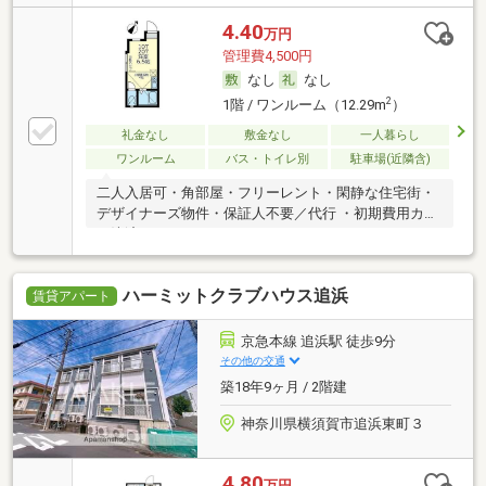
カード決済可
4.40
万円
管理費4,500円
なし
なし
2
1階 / ワンルーム（12.29m
）
礼金なし
敷金なし
一人暮らし
ワンルーム
バス・トイレ別
駐車場(近隣含)
二人入居可・角部屋・フリーレント・閑静な住宅街・
デザイナーズ物件・保証人不要／代行 ・初期費用カー
ド決済可
ハーミットクラブハウス追浜
賃貸アパート
京急本線 追浜駅 徒歩9分
その他の交通
築18年9ヶ月 / 2階建
神奈川県横須賀市追浜東町３
4.80
万円