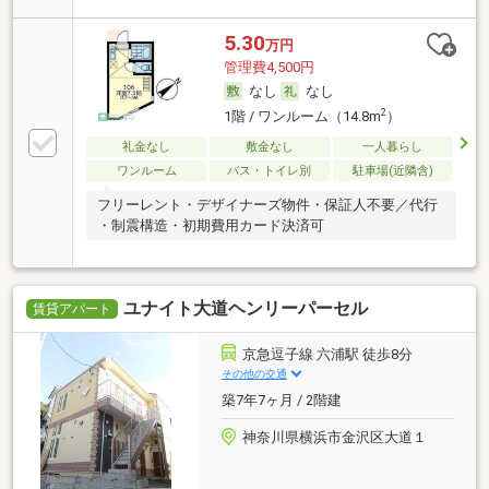
5.30
万円
管理費4,500円
なし
なし
2
1階 / ワンルーム（14.8m
）
礼金なし
敷金なし
一人暮らし
ワンルーム
バス・トイレ別
駐車場(近隣含)
フリーレント・デザイナーズ物件・保証人不要／代行
・制震構造・初期費用カード決済可
ユナイト大道ヘンリーパーセル
賃貸アパート
京急逗子線 六浦駅 徒歩8分
その他の交通
築7年7ヶ月 / 2階建
神奈川県横浜市金沢区大道１