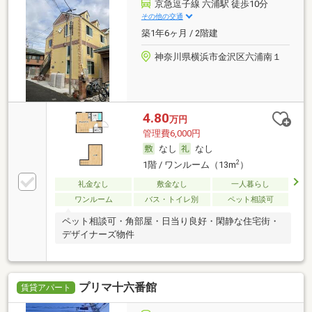
京急逗子線 六浦駅 徒歩10分
その他の交通
築1年6ヶ月 / 2階建
神奈川県横浜市金沢区六浦南１
4.80
万円
管理費6,000円
なし
なし
2
1階 / ワンルーム（13m
）
礼金なし
敷金なし
一人暮らし
ワンルーム
バス・トイレ別
ペット相談可
ペット相談可・角部屋・日当り良好・閑静な住宅街・
デザイナーズ物件
プリマ十六番館
賃貸アパート