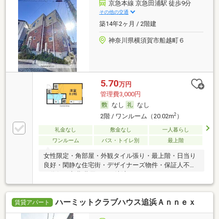
京急本線 京急田浦駅 徒歩9分
その他の交通
築14年2ヶ月 / 2階建
神奈川県横須賀市船越町６
5.70
万円
管理費3,000円
なし
なし
2
2階 / ワンルーム（20.02m
）
礼金なし
敷金なし
一人暮らし
ワンルーム
バス・トイレ別
最上階
女性限定・角部屋・外観タイル張り・最上階・日当り
良好・閑静な住宅街・デザイナーズ物件・保証人不要
／代行 ・初期費用カード決済可
ハーミットクラブハウス追浜Ａｎｎｅｘ
賃貸アパート