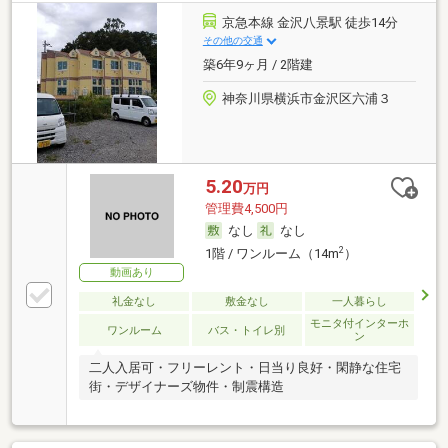
京急本線 金沢八景駅 徒歩14分
その他の交通
築6年9ヶ月 / 2階建
神奈川県横浜市金沢区六浦３
5.20
万円
管理費4,500円
なし
なし
2
1階 / ワンルーム（14m
）
動画あり
礼金なし
敷金なし
一人暮らし
モニタ付インターホ
ワンルーム
バス・トイレ別
ン
二人入居可・フリーレント・日当り良好・閑静な住宅
街・デザイナーズ物件・制震構造