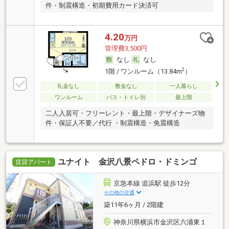
件・制震構造・初期費用カード決済可
4.20
万円
管理費3,500円
なし
なし
2
1階 / ワンルーム（13.84m
）
礼金なし
敷金なし
一人暮らし
ワンルーム
バス・トイレ別
最上階
二人入居可・フリーレント・最上階・デザイナーズ物
件・保証人不要／代行 ・制震構造・免震構造
ユナイト 金沢八景ペドロ・ドミンゴ
賃貸アパート
京急本線 追浜駅 徒歩12分
その他の交通
築11年6ヶ月 / 2階建
神奈川県横浜市金沢区六浦東１