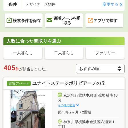
条件
変更する
デザイナーズ物件
新着メールを受
検索条件を保存
アプリで探す
取る
人数に合った間取りを選ぶ
一人暮らし
二人暮らし
ファミリー
405
件
が該当しました。
ユナイトステージボリビアーノの丘
賃貸アパート
京浜急行電鉄本線 追浜駅 徒歩10
分
その他の交通
築13年2ヶ月 / 2階建
神奈川県横浜市金沢区六浦東１
丁目