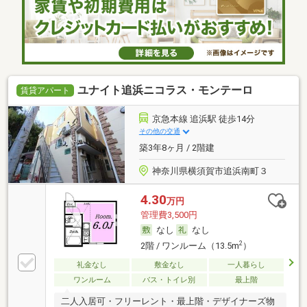
ユナイト追浜ニコラス・モンテーロ
賃貸アパート
京急本線 追浜駅 徒歩14分
その他の交通
築3年8ヶ月 / 2階建
神奈川県横須賀市追浜南町３
4.30
万円
管理費3,500円
なし
なし
2
2階 / ワンルーム（13.5m
）
礼金なし
敷金なし
一人暮らし
ワンルーム
バス・トイレ別
最上階
二人入居可・フリーレント・最上階・デザイナーズ物