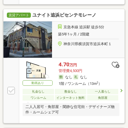
ユナイト追浜ビセンテモレーノ
賃貸アパート
京急本線 追浜駅 徒歩5分
築5年1ヶ月 / 2階建
神奈川県横須賀市追浜本町１
4.70
万円
管理費4,500円
なし
なし
動画あり
2
1階 / ワンルーム（13m
）
礼金なし
敷金なし
一人暮らし
ワンルーム
インターネット無料
角部屋
二人入居可・角部屋・閑静な住宅街・デザイナーズ物
件・ルームシェア可