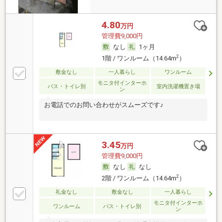
4.80
万円
管理費9,000円
なし
1ヶ月
2
1階 / ワンルーム（14.64m
）
敷金なし
一人暮らし
ワンルーム
モニタ付インターホ
バス・トイレ別
室内洗濯機置き場
ン
お電話でのお問い合わせがスムーズです♪
3.45
万円
管理費9,000円
なし
なし
2
2階 / ワンルーム（14.64m
）
礼金なし
敷金なし
一人暮らし
モニタ付インターホ
ワンルーム
バス・トイレ別
ン