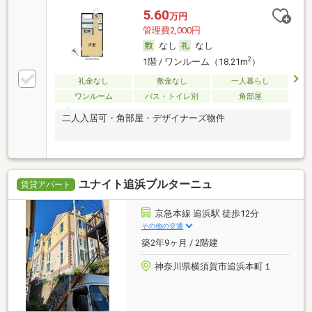
5.60
万円
管理費2,000円
なし
なし
2
1階 / ワンルーム（18.21m
）
礼金なし
敷金なし
一人暮らし
ワンルーム
バス・トイレ別
角部屋
二人入居可・角部屋・デザイナーズ物件
ユナイト追浜ブルターニュ
賃貸アパート
京急本線 追浜駅 徒歩12分
その他の交通
築2年9ヶ月 / 2階建
神奈川県横須賀市追浜本町１