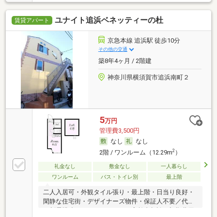
ユナイト追浜ベネッティーの杜
賃貸アパート
京急本線 追浜駅 徒歩10分
その他の交通
築8年4ヶ月 / 2階建
神奈川県横須賀市追浜南町２
5
万円
管理費3,500円
なし
なし
2
2階 / ワンルーム（12.29m
）
礼金なし
敷金なし
一人暮らし
ワンルーム
バス・トイレ別
最上階
二人入居可・外観タイル張り・最上階・日当り良好・
閑静な住宅街・デザイナーズ物件・保証人不要／代行
・制震構造・ルームシェア可・高齢者相談・初期費用