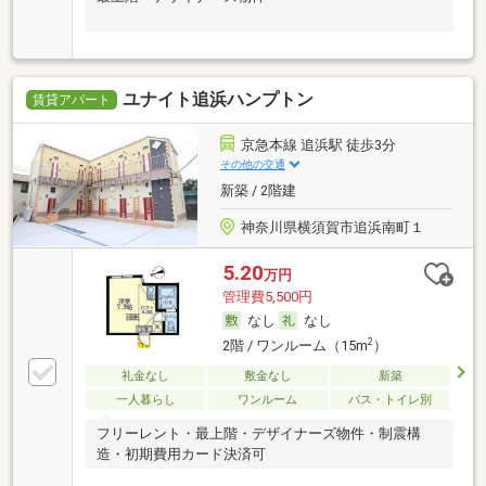
ユナイト追浜ハンプトン
賃貸アパート
京急本線 追浜駅 徒歩3分
その他の交通
新築 / 2階建
神奈川県横須賀市追浜南町１
5.20
万円
管理費5,500円
なし
なし
2
2階 / ワンルーム（15m
）
礼金なし
敷金なし
新築
一人暮らし
ワンルーム
バス・トイレ別
フリーレント・最上階・デザイナーズ物件・制震構
造・初期費用カード決済可