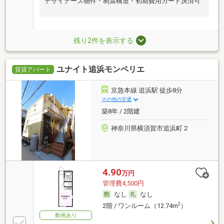
デザイナーズ物件・制震構造・初期費用カード決済可
残り2件を表示する
ユナイト追浜モンペリエ
賃貸アパート
京急本線 追浜駅 徒歩8分
その他の交通
築8年 / 2階建
神奈川県横須賀市追浜町２
4.90
万円
管理費4,500円
なし
なし
2
2階 / ワンルーム（12.74m
）
動画あり