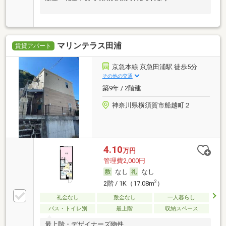
マリンテラス田浦
賃貸アパート
京急本線 京急田浦駅 徒歩5分
その他の交通
築9年 / 2階建
神奈川県横須賀市船越町２
4.10
万円
管理費2,000円
なし
なし
2
2階 / 1K（17.08m
）
礼金なし
敷金なし
一人暮らし
バス・トイレ別
最上階
収納スペース
最上階・デザイナーズ物件