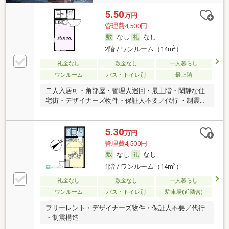
5.50
万円
管理費4,500円
なし
なし
2
2階 / ワンルーム（14m
）
礼金なし
敷金なし
一人暮らし
ワンルーム
バス・トイレ別
最上階
二人入居可・角部屋・管理人巡回・最上階・閑静な住
宅街・デザイナーズ物件・保証人不要／代行 ・制震構
造・ルームシェア可・高齢者相談・初期費用カード決
済可
5.30
万円
管理費4,500円
なし
なし
2
1階 / ワンルーム（14m
）
礼金なし
敷金なし
一人暮らし
ワンルーム
バス・トイレ別
駐車場(近隣含)
フリーレント・デザイナーズ物件・保証人不要／代行
・制震構造