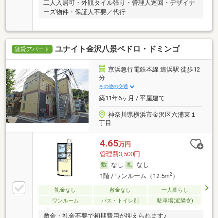
二人入居可・外観タイル張り・管理人巡回・デザイナ
ーズ物件・保証人不要／代行
ユナイト金沢八景ペドロ・ドミンゴ
賃貸アパート
京浜急行電鉄本線 追浜駅 徒歩12
分
その他の交通
築11年6ヶ月 / 平屋建て
神奈川県横浜市金沢区六浦東１
丁目
4.65
万円
管理費3,500円
なし
なし
2
1階 / ワンルーム（12.5m
）
礼金なし
敷金なし
一人暮らし
ワンルーム
バス・トイレ別
駐車場(近隣含)
敷金・礼金不要で初期費用が抑えられます♪