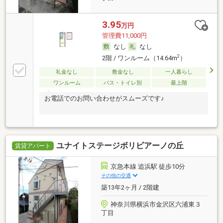
3.95
万円
管理費11,000円
なし
なし
2
2階 / ワンルーム（14.64m
）
礼金なし
敷金なし
一人暮らし
ワンルーム
バス・トイレ別
最上階
お電話でのお問い合わせがスムーズです♪
ユナイトステージボリビアーノの丘
賃貸アパート
京急本線 追浜駅 徒歩10分
その他の交通
築13年2ヶ月 / 2階建
神奈川県横浜市金沢区六浦東３
丁目