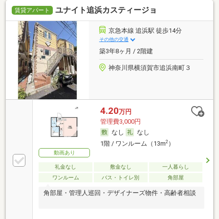
ユナイト追浜カスティージョ
賃貸アパート
京急本線 追浜駅 徒歩14分
その他の交通
築3年8ヶ月 / 2階建
神奈川県横須賀市追浜南町３
4.20
万円
管理費3,000円
なし
なし
2
1階 / ワンルーム（13m
）
動画あり
礼金なし
敷金なし
一人暮らし
ワンルーム
バス・トイレ別
角部屋
角部屋・管理人巡回・デザイナーズ物件・高齢者相談