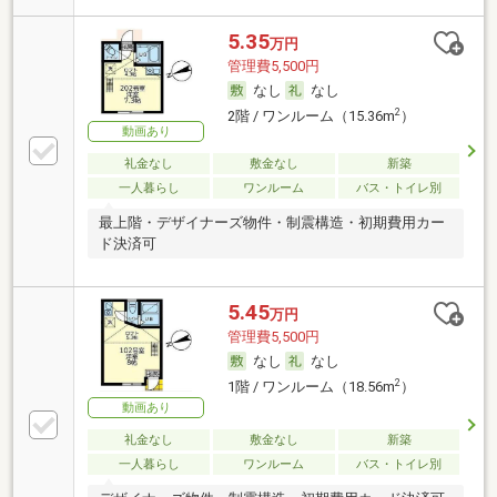
5.35
万円
管理費5,500円
なし
なし
2
2階 / ワンルーム（15.36m
）
動画あり
礼金なし
敷金なし
新築
一人暮らし
ワンルーム
バス・トイレ別
最上階・デザイナーズ物件・制震構造・初期費用カー
ド決済可
5.45
万円
管理費5,500円
なし
なし
2
1階 / ワンルーム（18.56m
）
動画あり
礼金なし
敷金なし
新築
一人暮らし
ワンルーム
バス・トイレ別