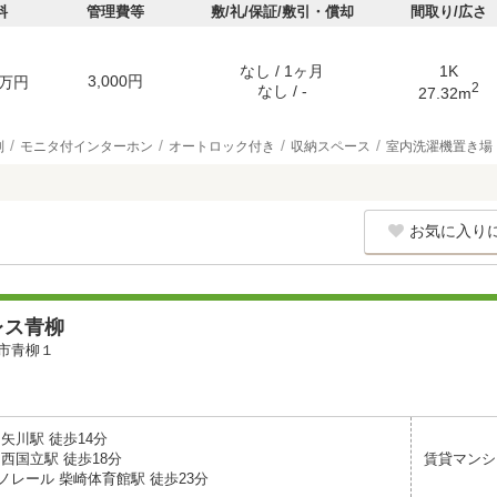
料
管理費等
敷/礼/保証/敷引・償却
間取り/広さ
なし / 1ヶ月
1K
3,000円
万円
2
なし / -
27.32m
別
モニタ付インターホン
オートロック付き
収納スペース
室内洗濯機置き場
お気に入り
レス青柳
市青柳１
矢川駅 徒歩14分
西国立駅 徒歩18分
賃貸マンシ
ノレール 柴崎体育館駅 徒歩23分