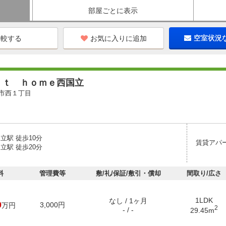
部屋ごとに表示
お気に入りに追加
空室状況
ｏｔ ｈｏｍｅ西国立
市西１丁目
立駅 徒歩10分
賃貸アパ
立駅 徒歩20分
料
管理費等
敷/礼/保証/敷引・償却
間取り/広さ
1LDK
なし / 1ヶ月
0
3,000円
万円
2
- / -
29.45m