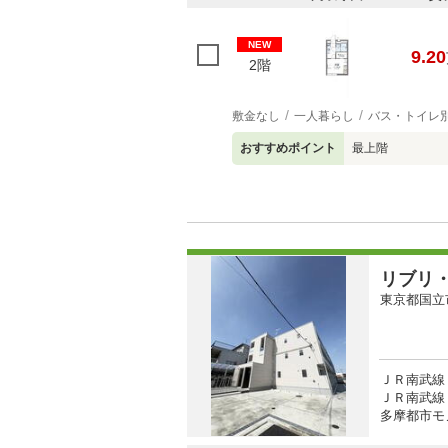
NEW
9.20
2階
敷金なし
一人暮らし
バス・トイレ
おすすめポイント
最上階
リブリ
東京都国立
ＪＲ南武線 
ＪＲ南武線 
多摩都市モ