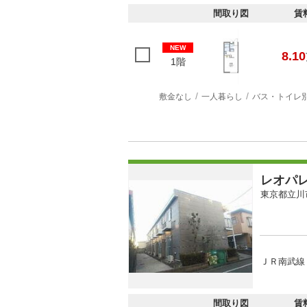
間取り図
賃
NEW
8.10
1階
敷金なし
一人暮らし
バス・トイレ
レオパ
東京都立川
ＪＲ南武線 
間取り図
賃