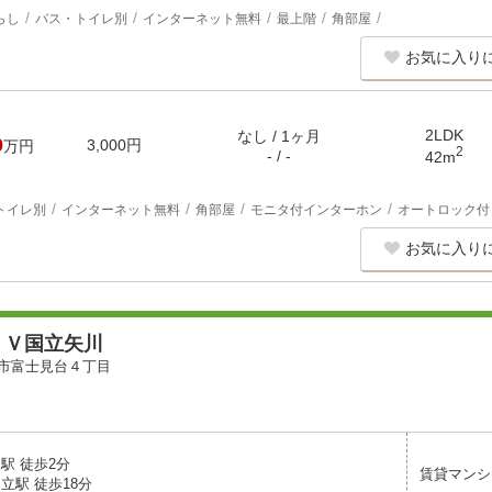
らし
バス・トイレ別
インターネット無料
最上階
角部屋
お気に入り
2LDK
なし / 1ヶ月
0
3,000円
万円
2
- / -
42m
トイレ別
インターネット無料
角部屋
モニタ付インターホン
オートロック付
お気に入り
ＩＶ国立矢川
市富士見台４丁目
駅 徒歩2分
賃貸マンシ
立駅 徒歩18分