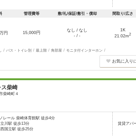
料
管理費等
敷/礼/保証/敷引・償却
間取り/広さ
1K
なし / なし
15,000円
万円
2
- / -
21.02m
し
バス・トイレ別
最上階
角部屋
モニタ付インターホン
お気に入り
レス柴崎
市柴崎町４
ノレール 柴崎体育館駅 徒歩4分
立川駅 徒歩13分
賃貸アパ
西国立駅 徒歩25分