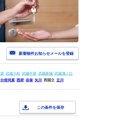
河原
武蔵小杉
武蔵中原
武蔵新城
武蔵溝ノ口
分倍河原
西府
谷保
矢川
西国立
立川
この条件を保存