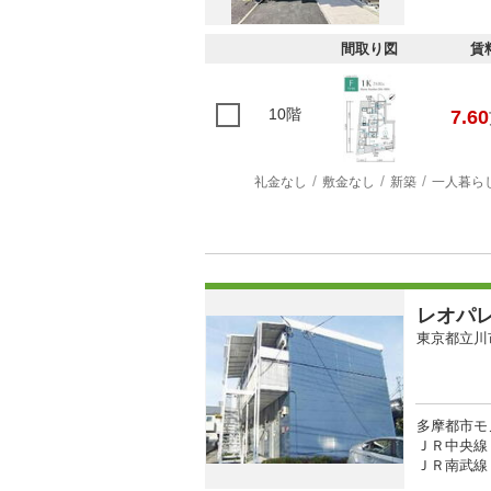
間取り図
賃
10階
7.60
礼金なし
敷金なし
新築
一人暮ら
レオパ
東京都立川
多摩都市モ
ＪＲ中央線 
ＪＲ南武線 