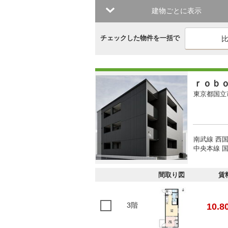
建物ごとに表示
チェックした物件を一括で
ｒｏｂ
東京都国立
南武線 西国
中央本線 国
間取り図
賃
3階
10.8