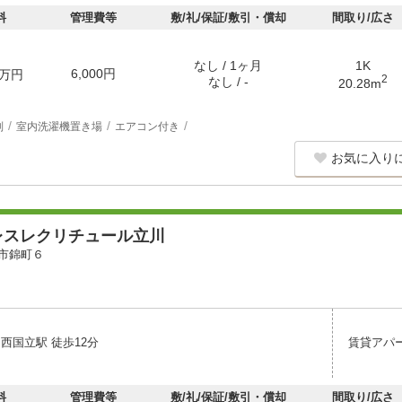
料
管理費等
敷/礼/保証/敷引・償却
間取り/広さ
なし / 1ヶ月
1K
6,000円
万円
2
なし / -
20.28m
別
室内洗濯機置き場
エアコン付き
お気に入り
レスレクリチュール立川
市錦町６
西国立駅 徒歩12分
賃貸アパ
料
管理費等
敷/礼/保証/敷引・償却
間取り/広さ