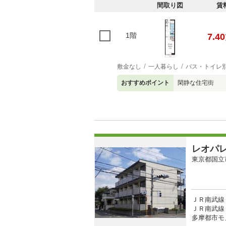
間取り図
賃
1階
7.40
敷金なし
一人暮らし
バス・トイレ
おすすめポイント
閑静な住宅街
レオパ
東京都国立
ＪＲ南武線 
ＪＲ南武線 
多摩都市モ