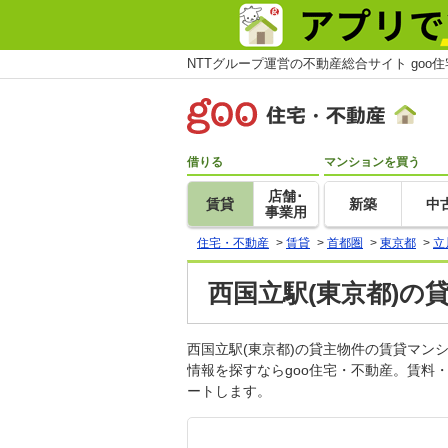
NTTグループ運営の不動産総合サイト goo
借りる
マンションを買う
店舗･
賃貸
新築
中
事業用
住宅・不動産
>
賃貸
>
首都圏
>
東京都
>
立
西国立駅(東京都)の
西国立駅(東京都)の貸主物件の賃貸マ
情報を探すならgoo住宅・不動産。賃料
ートします。