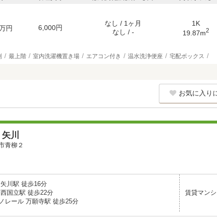
なし / 1ヶ月
1K
6,000円
万円
2
なし / -
19.87m
別
最上階
室内洗濯機置き場
エアコン付き
温水洗浄便座
宅配ボックス
お気に入り
・矢川
市青柳２
矢川駅 徒歩16分
西国立駅 徒歩22分
賃貸マンシ
ノレール 万願寺駅 徒歩25分