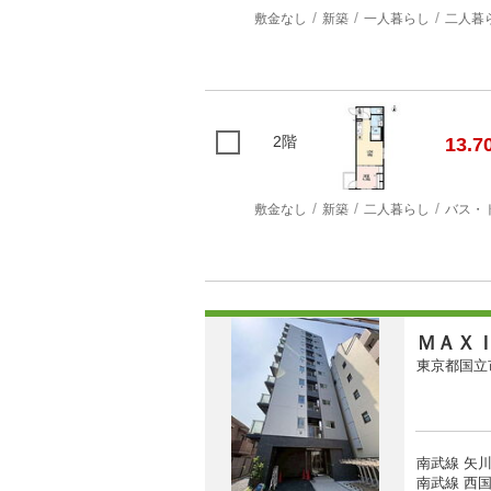
敷金なし
新築
一人暮らし
二人暮
2階
13.7
敷金なし
新築
二人暮らし
バス・
ＭＡＸ
東京都国立
南武線 矢川
南武線 西国