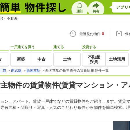
住宅・不動産
0
最近見た物件
保
一戸建てを買う
建てる
投資する
不動産
古
新築
中古
土地
土地活用
投資
川市
>
南武線
>
西国立駅
>
西国立駅の貸主物件の賃貸情報 物件一覧
貸主物件の賃貸物件(賃貸マンション・ア
ンション、アパート、賃貸一戸建てなどの賃貸物件をご紹介します。賃貸
・専有面積・間取り・写真・人気のこだわり条件から物件を簡単検索。理