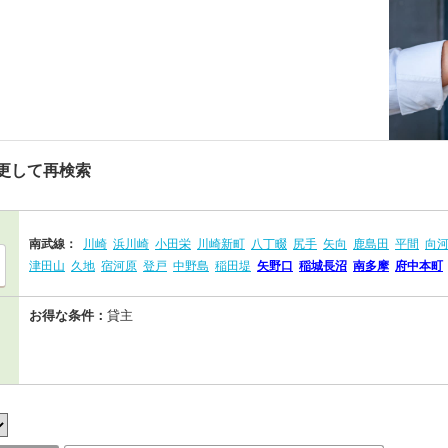
更して再検索
南武線：
川崎
浜川崎
小田栄
川崎新町
八丁畷
尻手
矢向
鹿島田
平間
向
津田山
久地
宿河原
登戸
中野島
稲田堤
矢野口
稲城長沼
南多摩
府中本町
お得な条件：
貸主