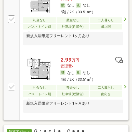
なし
なし
2
5階 / 2K（33.51m
）
礼金なし
敷金なし
二人暮らし
バス・トイレ別
駐車場(近隣含)
最上階
新規入居限定フリーレント1ヶ月あり
2.99
万円
管理費-
なし
なし
2
4階 / 2K（33.51m
）
礼金なし
敷金なし
二人暮らし
バス・トイレ別
駐車場(近隣含)
南向き
新規入居限定フリーレント1ヶ月あり
Ｇｒａｃｉａ Ｃａｓａ
賃貸アパート