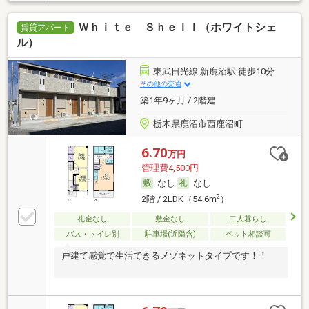
Ｗｈｉｔｅ Ｓｈｅｌｌ（ホワイトシェ
賃貸アパート
ル）
東武日光線 新鹿沼駅 徒歩10分
その他の交通
築1年9ヶ月 / 2階建
栃木県鹿沼市西鹿沼町
6.70
万円
管理費4,500円
なし
なし
2
2階 / 2LDK（54.6m
）
礼金なし
敷金なし
二人暮らし
バス・トイレ別
駐車場(近隣含)
ペット相談可
戸建て感覚で生活できるメゾネットタイプです！！