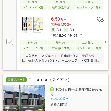
礼金なし
敷金なし
二人暮らし
バス・トイレ別
駐車場(近隣含)
インターネット無料
6.50
万円
管理費4,500円
なし
なし
2
1階 / 2LDK（54.65m
）
礼金なし
敷金なし
二人暮らし
バス・トイレ別
駐車場(近隣含)
インターネット無料
二人入居可・メゾネット・駐車場2台分・管理人巡
回・保証人不要／代行 ・ルームシェア可・初期費用カ
ード決済可
Ｔｉａｒａ（ティアラ）
賃貸アパート
東武鉄道日光線 新鹿沼駅 徒歩20
分
その他の交通
新築 / 2階建