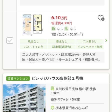
6.10
万円
管理費4,000円
なし
なし
2
1階 / 2LDK（56.51m
）
礼金なし
敷金なし
二人暮らし
バス・トイレ別
駐車場(近隣含)
インターネット無料
二人入居可・メゾネット・駐車場2台分・管理人巡
回・保証人不要／代行 ・ルームシェア可・初期費用カ
ード決済可
ビレッジハウス奈良部１号棟
賃貸マンション
東武鉄道日光線 樅山駅 徒歩
3.3km
築54年7ヶ月 / 5階建
栃木県鹿沼市みなみ町