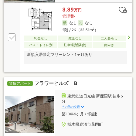
3.39
万円
管理費-
なし
なし
2
2階 / 2K（33.51m
）
礼金なし
敷金なし
二人暮らし
バス・トイレ別
駐車場(近隣含)
南向き
新規入居限定フリーレント1ヶ月あり
フラワーヒルズ Ｂ
賃貸アパート
東武鉄道日光線 新鹿沼駅 徒歩5
分
その他の交通
築13年6ヶ月 / 2階建
栃木県鹿沼市花岡町