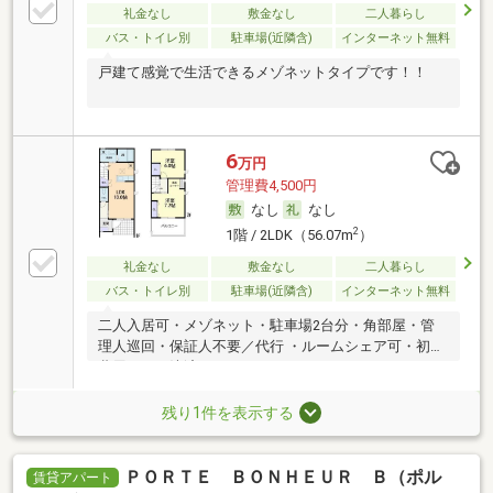
礼金なし
敷金なし
二人暮らし
バス・トイレ別
駐車場(近隣含)
インターネット無料
戸建て感覚で生活できるメゾネットタイプです！！
6
万円
管理費4,500円
なし
なし
2
1階 / 2LDK（56.07m
）
礼金なし
敷金なし
二人暮らし
バス・トイレ別
駐車場(近隣含)
インターネット無料
二人入居可・メゾネット・駐車場2台分・角部屋・管
理人巡回・保証人不要／代行 ・ルームシェア可・初期
費用カード決済可
残り1件を表示する
ＰＯＲＴＥ ＢＯＮＨＥＵＲ Ｂ（ポル
賃貸アパート