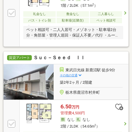
2
1階 / 2LDK（57.1m
）
礼金なし
敷金なし
二人暮らし
バス・トイレ別
駐車場(近隣含)
ペット相談可
ペット相談可・二人入居可・メゾネット・駐車場2台
分・角部屋・管理人巡回・保証人不要／代行 ・ルーム
シェア可・初期費用カード決済可
Ｓｕｃ－Ｓｅｅｄ ＩＩ
賃貸アパート
東武日光線 新鹿沼駅 徒歩9分
その他の交通
築2年2ヶ月 / 2階建
栃木県鹿沼市村井町
6.50
万円
管理費4,500円
なし
なし
2
2階 / 2LDK（54.65m
）