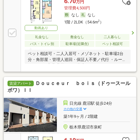
6.70
万円
管理費4,500円
なし
なし
2
1階 / 2LDK（54.6m
）
動画あり
礼金なし
敷金なし
二人暮らし
バス・トイレ別
駐車場(近隣含)
ペット相談可
ペット相談可・二人入居可・メゾネット・駐車場2台
分・角部屋・管理人巡回・保証人不要／代行 ・ルーム
シェア可・初期費用カード決済可
Ｄｏｕｃｅｕｒ ｂｏｉｓ（ドゥースール
賃貸アパート
ボワ）ＩＩ
日光線 鹿沼駅 徒歩24分
その他の交通
築1年9ヶ月 / 2階建
栃木県鹿沼市泉町