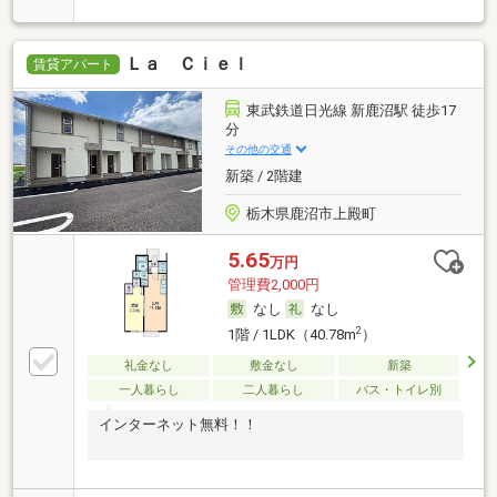
済可
Ｌａ Ｃｉｅｌ
賃貸アパート
東武鉄道日光線 新鹿沼駅 徒歩17
分
その他の交通
新築 / 2階建
栃木県鹿沼市上殿町
5.65
万円
管理費2,000円
なし
なし
2
1階 / 1LDK（40.78m
）
礼金なし
敷金なし
新築
一人暮らし
二人暮らし
バス・トイレ別
インターネット無料！！