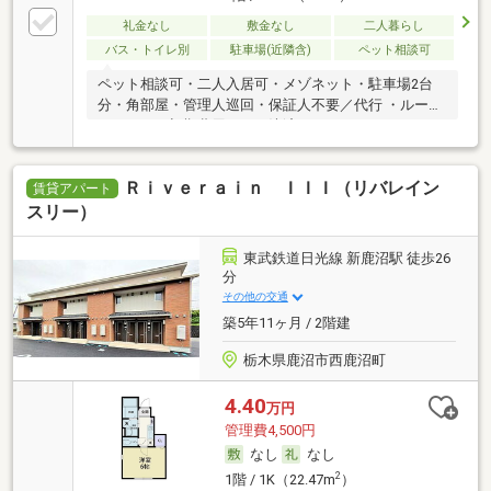
礼金なし
敷金なし
二人暮らし
バス・トイレ別
駐車場(近隣含)
ペット相談可
ペット相談可・二人入居可・メゾネット・駐車場2台
分・角部屋・管理人巡回・保証人不要／代行 ・ルーム
シェア可・初期費用カード決済可
Ｒｉｖｅｒａｉｎ ＩＩＩ（リバレイン
賃貸アパート
スリー）
東武鉄道日光線 新鹿沼駅 徒歩26
分
その他の交通
築5年11ヶ月 / 2階建
栃木県鹿沼市西鹿沼町
4.40
万円
管理費4,500円
なし
なし
2
1階 / 1K（22.47m
）