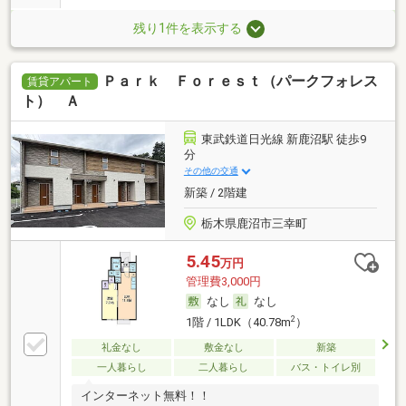
残り1件を表示する
Ｐａｒｋ Ｆｏｒｅｓｔ（パークフォレス
賃貸アパート
ト） Ａ
東武鉄道日光線 新鹿沼駅 徒歩9
分
その他の交通
新築 / 2階建
栃木県鹿沼市三幸町
5.45
万円
管理費3,000円
なし
なし
2
1階 / 1LDK（40.78m
）
礼金なし
敷金なし
新築
一人暮らし
二人暮らし
バス・トイレ別
インターネット無料！！