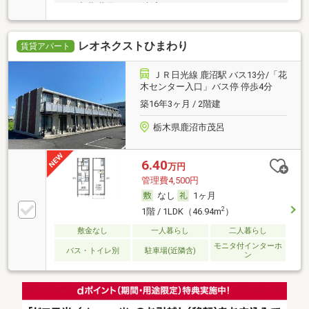
可・初期費用カード決済可
レオネクストひまわり
賃貸アパート
ＪＲ日光線 鹿沼駅 バス13分/「花
木センター入口」バス停 停歩4分
築16年3ヶ月 / 2階建
栃木県鹿沼市茂呂
6.40
万円
管理費4,500円
なし
1ヶ月
2
1階 / 1LDK（46.94m
）
敷金なし
一人暮らし
二人暮らし
モニタ付インターホ
バス・トイレ別
駐車場(近隣含)
ン