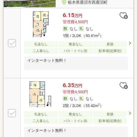
栃木県鹿沼市西鹿沼町
6.15
万円
管理費4,500円
なし
なし
2
1階 / 2LDK（50.41m
）
礼金なし
敷金なし
新築
二人暮らし
バス・トイレ別
駐車場(近隣含)
インターネット無料！
6.35
万円
管理費4,500円
なし
なし
2
2階 / 2LDK（55.42m
）
礼金なし
敷金なし
新築
二人暮らし
バス・トイレ別
駐車場(近隣含)
インターネット無料！