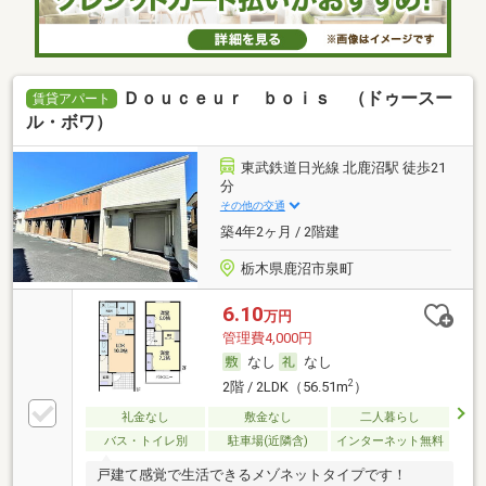
Ｄｏｕｃｅｕｒ ｂｏｉｓ （ドゥースー
賃貸アパート
ル・ボワ）
東武鉄道日光線 北鹿沼駅 徒歩21
分
その他の交通
築4年2ヶ月 / 2階建
栃木県鹿沼市泉町
6.10
万円
管理費4,000円
なし
なし
2
2階 / 2LDK（56.51m
）
礼金なし
敷金なし
二人暮らし
バス・トイレ別
駐車場(近隣含)
インターネット無料
戸建て感覚で生活できるメゾネットタイプです！