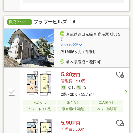
フラワーヒルズ Ａ
賃貸アパート
東武鉄道日光線 新鹿沼駅 徒歩5
分
その他の交通
築13年6ヶ月 / 2階建
栃木県鹿沼市花岡町
5.80
万円
管理費3,500円
なし
なし
2
2階 / 2DK（56.7m
）
礼金なし
敷金なし
二人暮らし
バス・トイレ別
駐車場(近隣含)
ペット相談可
5.90
万円
管理費3,500円