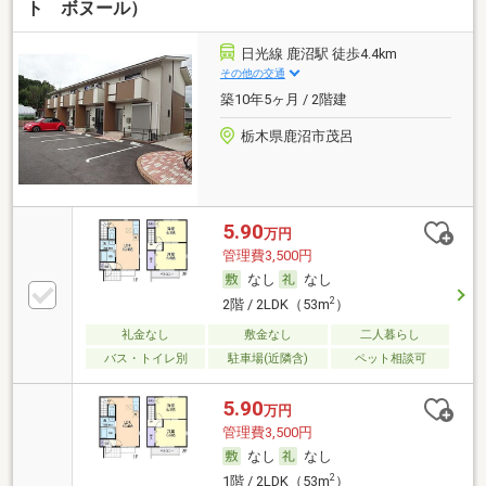
ト ボヌール）
日光線 鹿沼駅 徒歩4.4km
その他の交通
築10年5ヶ月 / 2階建
栃木県鹿沼市茂呂
5.90
万円
管理費3,500円
なし
なし
2
2階 / 2LDK（53m
）
礼金なし
敷金なし
二人暮らし
バス・トイレ別
駐車場(近隣含)
ペット相談可
5.90
万円
管理費3,500円
なし
なし
2
1階 / 2LDK（53m
）