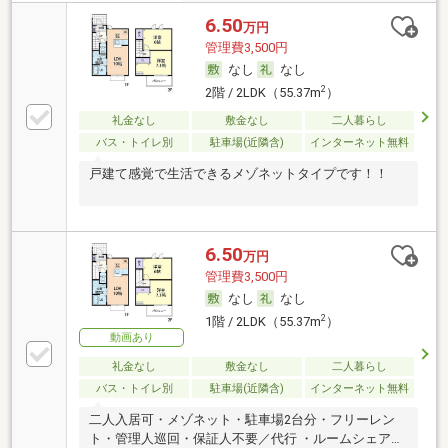
6.50
万円
管理費3,500円
なし
なし
2
2階 / 2LDK（55.37m
）
礼金なし
敷金なし
二人暮らし
バス・トイレ別
駐車場(近隣含)
インターネット無料
戸建て感覚で生活できるメゾネットタイプです！！
6.50
万円
管理費3,500円
なし
なし
2
1階 / 2LDK（55.37m
）
動画あり
礼金なし
敷金なし
二人暮らし
バス・トイレ別
駐車場(近隣含)
インターネット無料
二人入居可・メゾネット・駐車場2台分・フリーレン
ト・管理人巡回・保証人不要／代行 ・ルームシェア