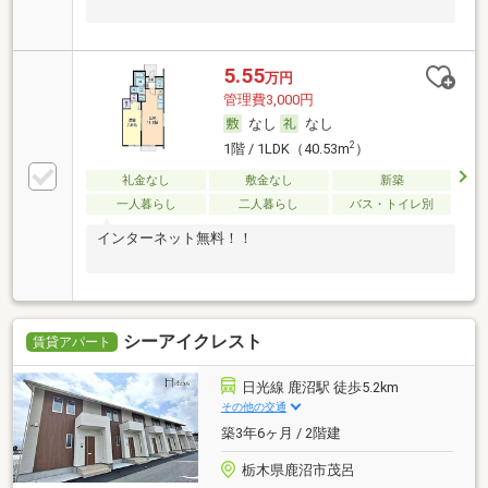
5.55
万円
管理費3,000円
なし
なし
2
1階 / 1LDK（40.53m
）
礼金なし
敷金なし
新築
一人暮らし
二人暮らし
バス・トイレ別
インターネット無料！！
シーアイクレスト
賃貸アパート
日光線 鹿沼駅 徒歩5.2km
その他の交通
築3年6ヶ月 / 2階建
栃木県鹿沼市茂呂