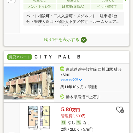
礼金なし
敷金なし
二人暮らし
バス・トイレ別
駐車場(近隣含)
ペット相談可
ペット相談可・二人入居可・メゾネット・駐車場2台
分・管理人巡回・保証人不要／代行 ・ルームシェア
可・初期費用カード決済可
残り1件を表示する
ＣＩＴＹ ＰＡＬ Ｂ
賃貸アパート
東武鉄道宇都宮線 西川田駅 徒歩
7.0km
その他の交通
築11年10ヶ月 / 2階建
栃木県鹿沼市上石川
5.80
万円
管理費3,500円
なし
なし
2
2階 / 2LDK（57m
）