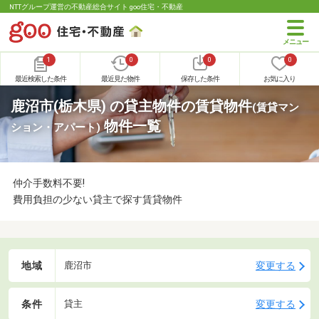
NTTグループ運営の不動産総合サイト goo住宅・不動産
1
0
0
0
最近検索した条件
最近見た物件
保存した条件
お気に入り
鹿沼市(栃木県) の貸主物件の賃貸物件
(賃貸マン
物件一覧
ション・アパート)
仲介手数料不要!
費用負担の少ない貸主で探す賃貸物件
地域
変更する
鹿沼市
条件
変更する
貸主