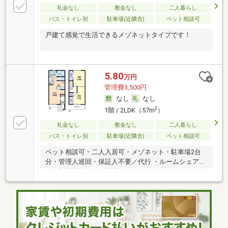
礼金なし
敷金なし
二人暮らし
バス・トイレ別
駐車場(近隣含)
ペット相談可
戸建て感覚で生活できるメゾネットタイプです！
5.80
万円
管理費3,500円
なし
なし
2
1階 / 2LDK（57m
）
礼金なし
敷金なし
二人暮らし
バス・トイレ別
駐車場(近隣含)
ペット相談可
ペット相談可・二人入居可・メゾネット・駐車場2台
分・管理人巡回・保証人不要／代行 ・ルームシェア
可・初期費用カード決済可