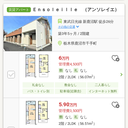
Ｅｎｓｏｌｅｉｌｌｅ （アンソレイエ）
賃貸アパート
東武日光線 新鹿沼駅 徒歩26分
その他の交通
築3年5ヶ月 / 2階建
栃木県鹿沼市千手町
6
万円
管理費4,500円
なし
なし
2
2階 / 2LDK（56.07m
）
礼金なし
敷金なし
二人暮らし
バス・トイレ別
駐車場(近隣含)
インターネット無料
5.90
万円
管理費3,500円
なし
なし
2
2階 / 2LDK（56.51m
）