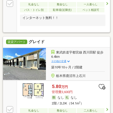
礼金なし
敷金なし
一人暮らし
バス・トイレ別
駐車場(近隣含)
ペット相談可
インターネット無料！！
グレイド
賃貸アパート
東武鉄道宇都宮線 西川田駅 徒歩
6.4km
その他の交通
築10年10ヶ月 / 2階建
栃木県鹿沼市上石川
5.80
万円
管理費3,600円
なし
なし
2
2階 / 2LDK（54.1m
）
礼金なし
敷金なし
二人暮らし