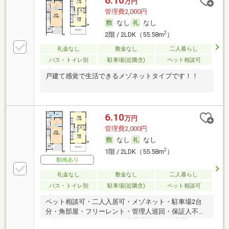
6.10
万円
管理費2,000円
なし
なし
2
2階 / 2LDK（55.58m
）
礼金なし
敷金なし
二人暮らし
バス・トイレ別
駐車場(近隣含)
ペット相談可
戸建て感覚で生活できるメゾネットタイプです！！
6.10
万円
管理費2,000円
なし
なし
2
1階 / 2LDK（55.58m
）
動画あり
礼金なし
敷金なし
二人暮らし
バス・トイレ別
駐車場(近隣含)
ペット相談可
ペット相談可・二人入居可・メゾネット・駐車場2台
分・角部屋・フリーレント・管理人巡回・保証人不要
／代行 ・ルームシェア可・初期費用カード決済可