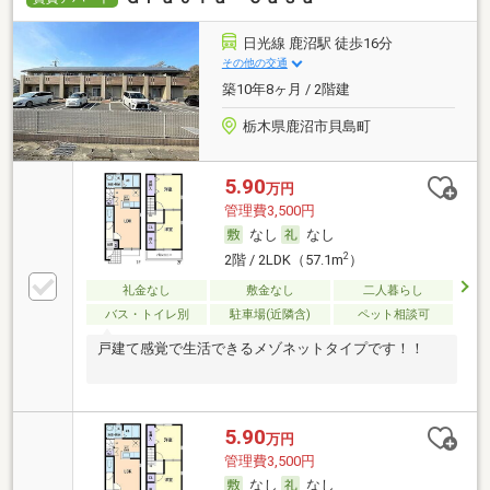
日光線 鹿沼駅 徒歩16分
その他の交通
築10年8ヶ月 / 2階建
栃木県鹿沼市貝島町
5.90
万円
管理費3,500円
なし
なし
2
2階 / 2LDK（57.1m
）
礼金なし
敷金なし
二人暮らし
バス・トイレ別
駐車場(近隣含)
ペット相談可
戸建て感覚で生活できるメゾネットタイプです！！
5.90
万円
管理費3,500円
なし
なし