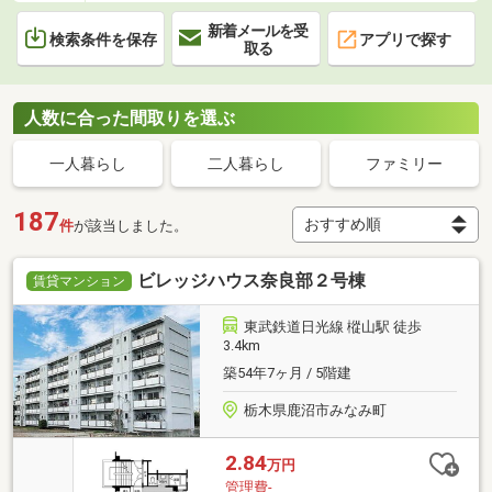
新着メールを受
検索条件を保存
アプリで探す
取る
人数に合った間取りを選ぶ
一人暮らし
二人暮らし
ファミリー
187
件
が該当しました。
ビレッジハウス奈良部２号棟
賃貸マンション
東武鉄道日光線 樅山駅 徒歩
3.4km
築54年7ヶ月 / 5階建
栃木県鹿沼市みなみ町
2.84
万円
管理費-