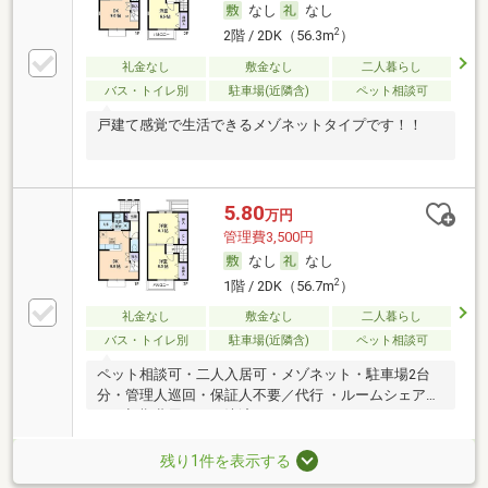
なし
なし
2
2階 / 2DK（56.3m
）
礼金なし
敷金なし
二人暮らし
バス・トイレ別
駐車場(近隣含)
ペット相談可
戸建て感覚で生活できるメゾネットタイプです！！
5.80
万円
管理費3,500円
なし
なし
2
1階 / 2DK（56.7m
）
礼金なし
敷金なし
二人暮らし
バス・トイレ別
駐車場(近隣含)
ペット相談可
ペット相談可・二人入居可・メゾネット・駐車場2台
分・管理人巡回・保証人不要／代行 ・ルームシェア
可・初期費用カード決済可
残り1件を表示する