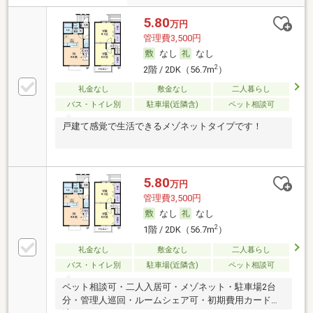
5.80
万円
管理費3,500円
なし
なし
2
2階 / 2DK（56.7m
）
礼金なし
敷金なし
二人暮らし
バス・トイレ別
駐車場(近隣含)
ペット相談可
戸建て感覚で生活できるメゾネットタイプです！
5.80
万円
管理費3,500円
なし
なし
2
1階 / 2DK（56.7m
）
礼金なし
敷金なし
二人暮らし
バス・トイレ別
駐車場(近隣含)
ペット相談可
ペット相談可・二人入居可・メゾネット・駐車場2台
分・管理人巡回・ルームシェア可・初期費用カード決