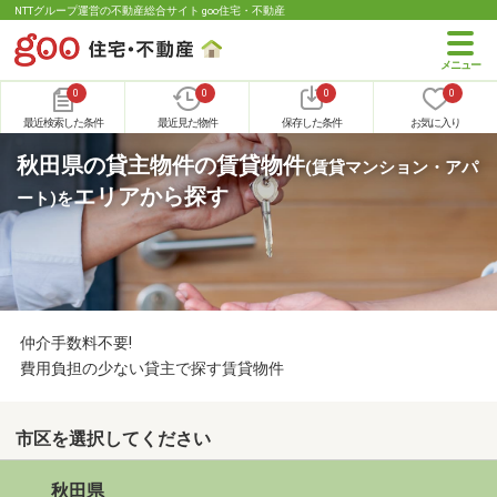
NTTグループ運営の不動産総合サイト goo住宅・不動産
0
0
0
0
最近検索した条件
最近見た物件
保存した条件
お気に入り
秋田県の貸主物件の賃貸物件
(賃貸マンション・アパ
エリアから探す
ート)
を
仲介手数料不要!
費用負担の少ない貸主で探す賃貸物件
市区を選択してください
秋田県