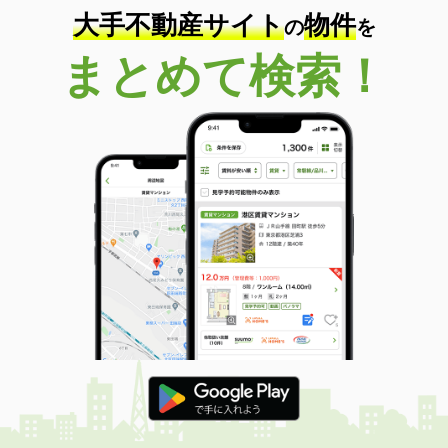
大手不動産サイト
物件
の
を
まとめて検索！