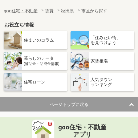
goo住宅・不動産
賃貸
秋田県
市区から探す
お役立ち情報
「住みたい街」
住まいのコラム
を見つけよう
暮らしのデータ
家賃相場
(補助金・助成金情報)
人気タウン
住宅ローン
ランキング
ページトップに戻る
goo住宅・不動産
アプリ