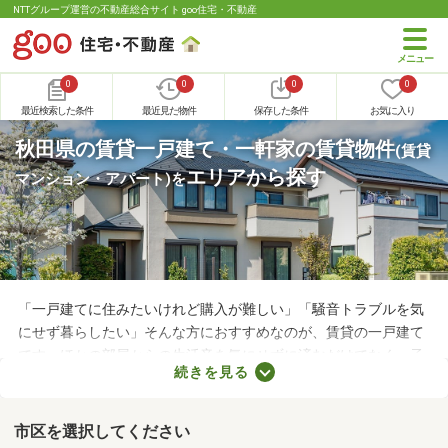
NTTグループ運営の不動産総合サイト goo住宅・不動産
0
0
0
0
最近検索した条件
最近見た物件
保存した条件
お気に入り
秋田県の賃貸一戸建て・一軒家の賃貸物件
(賃貸
エリアから探す
マンション・アパート)
を
「一戸建てに住みたいけれど購入が難しい」「騒音トラブルを気
にせず暮らしたい」そんな方におすすめなのが、賃貸の一戸建て
です。ほかの部屋からの生活音を気にせずに済むだけでなく、子
続きを見る
どもの足音に気を遣わずに済む点も戸建ての魅力。生活音のトラ
ブルが気になる人や子育て世帯にぴったりの賃貸一戸建てを紹介
します。
市区を選択してください