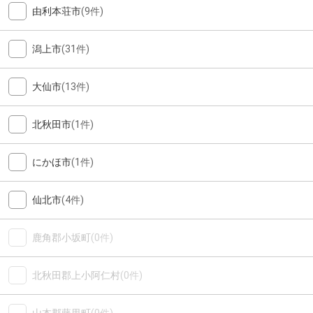
由利本荘市
(9件)
潟上市
(31件)
大仙市
(13件)
北秋田市
(1件)
にかほ市
(1件)
仙北市
(4件)
鹿角郡小坂町
(0件)
北秋田郡上小阿仁村
(0件)