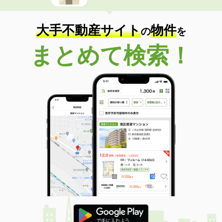
大手不動産サイト
物件
の
を
まとめて検索！