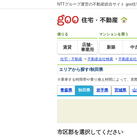
NTTグループ運営の不動産総合サイト goo
借りる
マンションを買う
店舗･
賃貸
新築
中
事業用
住宅・不動産
>
不動産会社検索
>
不動産会社
エリアから探す/秋田県
※乗車する時間帯や乗り換え時間によって、実
青森県
秋田県
岩手県
宮城県
山
市区郡を選択してください