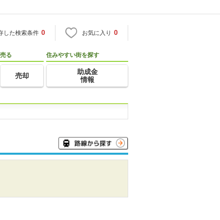
0
0
存した検索条件
お気に入り
売る
住みやすい街を探す
助成金
売却
情報