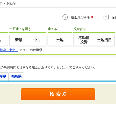
住宅・不動産
0
最近見た物件
保
一戸建てを買う
建てる
投資する
不動産
古
新築
中古
土地
土地活用
投資
検索（東北）
>
エリア/秋田県
際の所要時間とは異なる場合があります。目安としてご利用ください。
形県
福島県