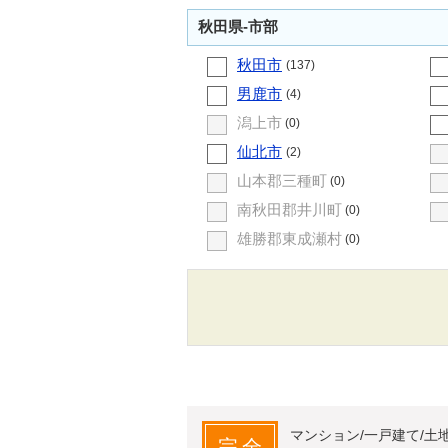
秋田県-市部
秋田市
(137)
男鹿市
(4)
潟上市
(0)
仙北市
(2)
山本郡三種町
(0)
南秋田郡井川町
(0)
雄勝郡東成瀬村
(0)
マンション/一戸建て/土
完全