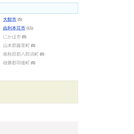
大館市
(5)
由利本荘市
(11)
にかほ市
(0)
山本郡藤里町
(0)
南秋田郡八郎潟町
(0)
雄勝郡羽後町
(0)