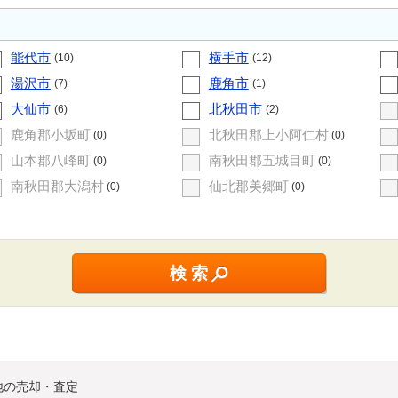
能代市
横手市
(10)
(12)
湯沢市
鹿角市
(7)
(1)
大仙市
北秋田市
(6)
(2)
鹿角郡小坂町
北秋田郡上小阿仁村
(0)
(0)
山本郡八峰町
南秋田郡五城目町
(0)
(0)
南秋田郡大潟村
仙北郡美郷町
(0)
(0)
地の売却・査定