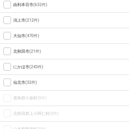
由利本荘市
(632件)
潟上市
(212件)
大仙市
(470件)
北秋田市
(21件)
にかほ市
(243件)
仙北市
(32件)
鹿角郡小坂町
(0件)
北秋田郡上小阿仁村
(0件)