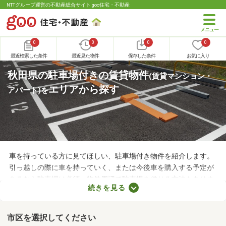
NTTグループ運営の不動産総合サイト goo住宅・不動産
0
0
0
0
最近検索した条件
最近見た物件
保存した条件
お気に入り
秋田県の駐車場付きの賃貸物件
(賃貸マンション・
エリアから探す
アパート)
を
車を持っている方に見てほしい、駐車場付き物件を紹介します。
引っ越しの際に車を持っていく、または今後車を購入する予定が
あるなら駐車場は必須。物件周辺で駐車場を借りる方法もありま
続きを見る
すが、月々の費用が割高になる恐れもあります。駐車場の費用を
抑えるだけでなく、車への移動も楽に行える駐車場付き物件から
気になるお部屋を探してみましょう。
市区を選択してください