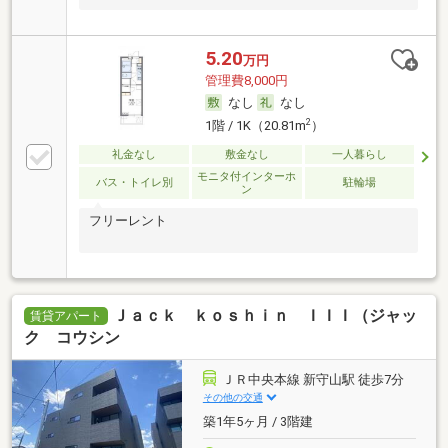
5.20
万円
管理費8,000円
なし
なし
2
1階 / 1K（20.81m
）
礼金なし
敷金なし
一人暮らし
モニタ付インターホ
バス・トイレ別
駐輪場
ン
フリーレント
Ｊａｃｋ ｋｏｓｈｉｎ ＩＩＩ（ジャッ
賃貸アパート
ク コウシン
ＪＲ中央本線 新守山駅 徒歩7分
その他の交通
築1年5ヶ月 / 3階建