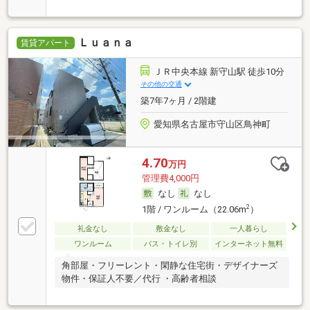
Ｌｕａｎａ
賃貸アパート
ＪＲ中央本線 新守山駅 徒歩10分
その他の交通
築7年7ヶ月 / 2階建
愛知県名古屋市守山区鳥神町
4.70
万円
管理費4,000円
なし
なし
2
1階 / ワンルーム（22.06m
）
礼金なし
敷金なし
一人暮らし
ワンルーム
バス・トイレ別
インターネット無料
角部屋・フリーレント・閑静な住宅街・デザイナーズ
物件・保証人不要／代行 ・高齢者相談