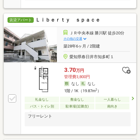
Ｌｉｂｅｒｔｙ ｓｐａｃｅ
賃貸アパート
ＪＲ中央本線 勝川駅 徒歩20分
その他の交通
築28年6ヶ月 / 2階建
愛知県春日井市知多町１
3.70
万円
管理費3,800円
なし
なし
2
1階 / 1K（19.87m
）
礼金なし
敷金なし
一人暮らし
バス・トイレ別
駐車場(近隣含)
南向き
フリーレント