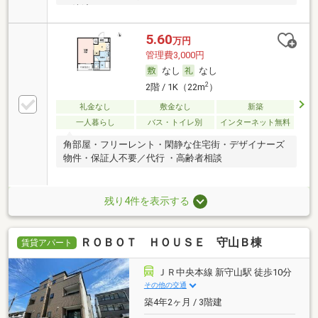
ド決済可
5.60
万円
管理費3,000円
なし
なし
2
2階 / 1K（22m
）
礼金なし
敷金なし
新築
一人暮らし
バス・トイレ別
インターネット無料
角部屋・フリーレント・閑静な住宅街・デザイナーズ
物件・保証人不要／代行 ・高齢者相談
残り4件を表示する
ＲＯＢＯＴ ＨＯＵＳＥ 守山Ｂ棟
賃貸アパート
ＪＲ中央本線 新守山駅 徒歩10分
その他の交通
築4年2ヶ月 / 3階建