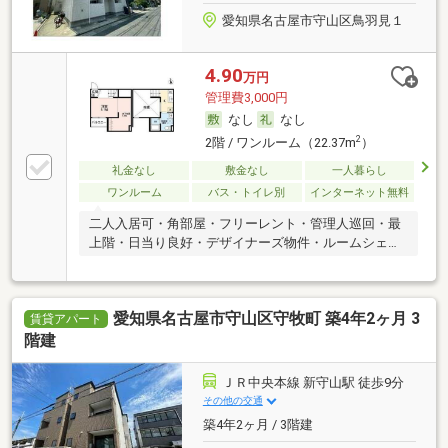
愛知県名古屋市守山区鳥羽見１
4.90
万円
管理費3,000円
なし
なし
2
2階 / ワンルーム（22.37m
）
礼金なし
敷金なし
一人暮らし
ワンルーム
バス・トイレ別
インターネット無料
二人入居可・角部屋・フリーレント・管理人巡回・最
上階・日当り良好・デザイナーズ物件・ルームシェア
可
愛知県名古屋市守山区守牧町 築4年2ヶ月 3
賃貸アパート
階建
ＪＲ中央本線 新守山駅 徒歩9分
その他の交通
築4年2ヶ月 / 3階建