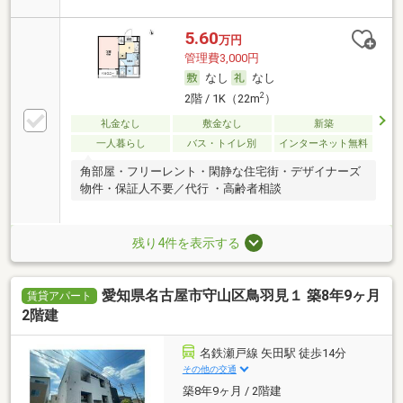
5.60
万円
管理費3,000円
なし
なし
2
2階 / 1K（22m
）
礼金なし
敷金なし
新築
一人暮らし
バス・トイレ別
インターネット無料
角部屋・フリーレント・閑静な住宅街・デザイナーズ
物件・保証人不要／代行 ・高齢者相談
残り4件を表示する
愛知県名古屋市守山区鳥羽見１ 築8年9ヶ月
賃貸アパート
2階建
名鉄瀬戸線 矢田駅 徒歩14分
その他の交通
築8年9ヶ月 / 2階建