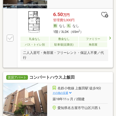
6.50
万円
管理費5,000円
なし
なし
2
1階 / 3LDK（65m
）
礼金なし
敷金なし
ファミリー
バス・トイレ別
駐車場(近隣含)
角部屋
二人入居可・角部屋・フリーレント・保証人不要／代
行
コンパートハウス上飯田
賃貸アパート
名鉄小牧線 上飯田駅 徒歩9分
その他の交通
築18年11ヶ月 / 2階建
愛知県名古屋市守山区川西１