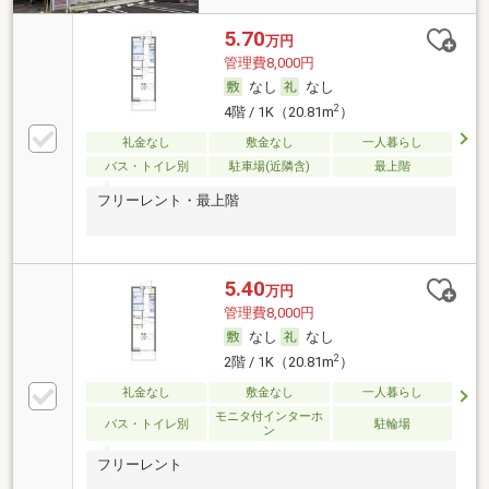
5.70
万円
管理費8,000円
なし
なし
2
4階 / 1K（20.81m
）
礼金なし
敷金なし
一人暮らし
バス・トイレ別
駐車場(近隣含)
最上階
フリーレント・最上階
5.40
万円
管理費8,000円
なし
なし
2
2階 / 1K（20.81m
）
礼金なし
敷金なし
一人暮らし
モニタ付インターホ
バス・トイレ別
駐輪場
ン
フリーレント