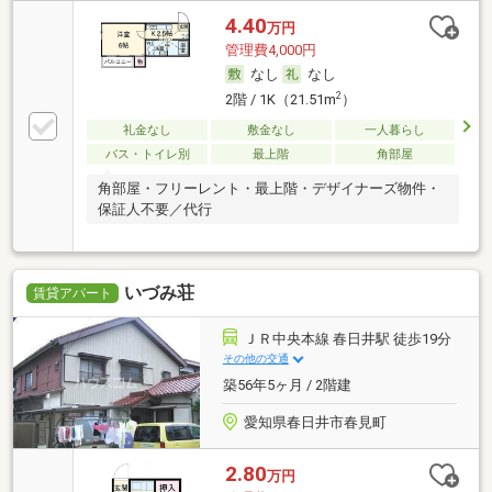
4.40
万円
管理費4,000円
なし
なし
2
2階 / 1K（21.51m
）
礼金なし
敷金なし
一人暮らし
バス・トイレ別
最上階
角部屋
角部屋・フリーレント・最上階・デザイナーズ物件・
保証人不要／代行
いづみ荘
賃貸アパート
ＪＲ中央本線 春日井駅 徒歩19分
その他の交通
築56年5ヶ月 / 2階建
愛知県春日井市春見町
2.80
万円