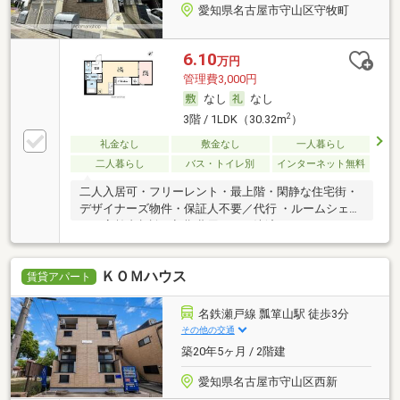
愛知県名古屋市守山区守牧町
6.10
万円
管理費3,000円
なし
なし
2
3階 / 1LDK（30.32m
）
礼金なし
敷金なし
一人暮らし
二人暮らし
バス・トイレ別
インターネット無料
二人入居可・フリーレント・最上階・閑静な住宅街・
デザイナーズ物件・保証人不要／代行 ・ルームシェア
可・高齢者相談・初期費用カード決済可
ＫＯＭハウス
賃貸アパート
名鉄瀬戸線 瓢箪山駅 徒歩3分
その他の交通
築20年5ヶ月 / 2階建
愛知県名古屋市守山区西新