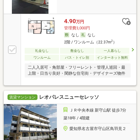
4.90
万円
管理費3,000円
なし
なし
2
2階 / ワンルーム（22.37m
）
礼金なし
敷金なし
一人暮らし
ワンルーム
バス・トイレ別
インターネット無料
二人入居可・角部屋・フリーレント・管理人巡回・最
上階・日当り良好・閑静な住宅街・デザイナーズ物件
レオパレスニューセレッソ
賃貸マンション
ＪＲ中央本線 新守山駅 徒歩7分
築18年 / 4階建
愛知県名古屋市守山区鳥羽見２