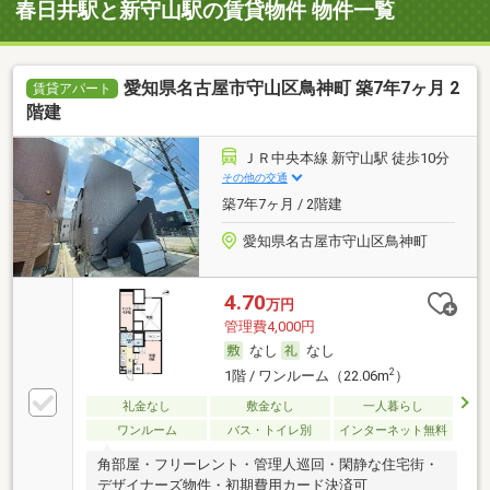
春日井駅と新守山駅の賃貸物件 物件一覧
愛知県名古屋市守山区鳥神町 築7年7ヶ月 2
賃貸アパート
階建
ＪＲ中央本線 新守山駅 徒歩10分
その他の交通
築7年7ヶ月 / 2階建
愛知県名古屋市守山区鳥神町
4.70
万円
管理費4,000円
なし
なし
2
1階 / ワンルーム（22.06m
）
礼金なし
敷金なし
一人暮らし
ワンルーム
バス・トイレ別
インターネット無料
角部屋・フリーレント・管理人巡回・閑静な住宅街・
デザイナーズ物件・初期費用カード決済可