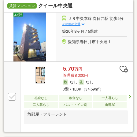
クイール中央通
賃貸マンション
ＪＲ中央本線 春日井駅 徒歩2分
その他の交通
築20年8ヶ月 / 6階建
愛知県春日井市中央通１
5.70
万円
管理費8,000円
なし
なし
2
3階 / 1LDK（34.69m
）
礼金なし
敷金なし
一人暮らし
二人暮らし
バス・トイレ別
角部屋
角部屋・フリーレント