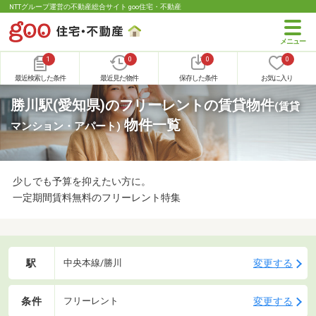
NTTグループ運営の不動産総合サイト goo住宅・不動産
1
0
0
0
最近検索した条件
最近見た物件
保存した条件
お気に入り
勝川駅(愛知県)のフリーレントの賃貸物件
(賃貸
物件一覧
マンション・アパート)
少しでも予算を抑えたい方に。
一定期間賃料無料のフリーレント特集
駅
変更する
中央本線/勝川
条件
変更する
フリーレント