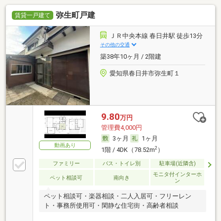
弥生町戸建
賃貸一戸建て
ＪＲ中央本線 春日井駅 徒歩13分
その他の交通
築38年10ヶ月 / 2階建
愛知県春日井市弥生町１
9.80
万円
管理費4,000円
3ヶ月
1ヶ月
動画あり
2
1階 / 4DK（78.52m
）
ファミリー
バス・トイレ別
駐車場(近隣含)
モニタ付インターホ
ペット相談可
南向き
ン
ペット相談可・楽器相談・二人入居可・フリーレン
ト・事務所使用可・閑静な住宅街・高齢者相談