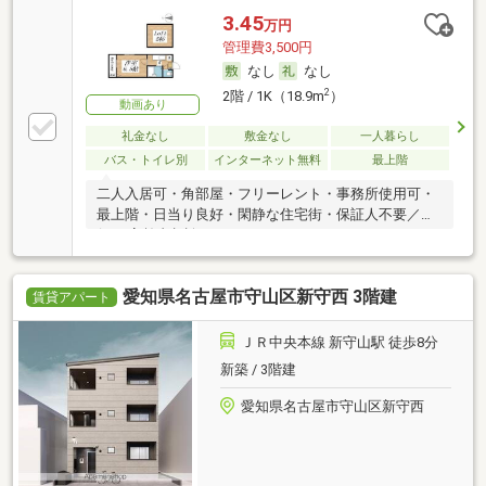
3.45
万円
管理費3,500円
なし
なし
2
2階 / 1K（18.9m
）
動画あり
礼金なし
敷金なし
一人暮らし
バス・トイレ別
インターネット無料
最上階
二人入居可・角部屋・フリーレント・事務所使用可・
最上階・日当り良好・閑静な住宅街・保証人不要／代
行 ・高齢者相談
愛知県名古屋市守山区新守西 3階建
賃貸アパート
ＪＲ中央本線 新守山駅 徒歩8分
新築 / 3階建
愛知県名古屋市守山区新守西