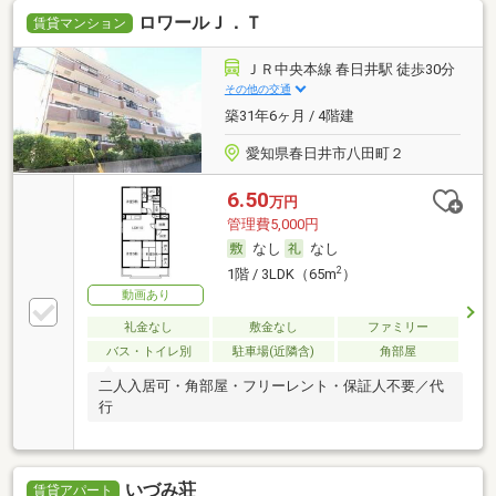
ロワールＪ．Ｔ
賃貸マンション
ＪＲ中央本線 春日井駅 徒歩30分
その他の交通
築31年6ヶ月 / 4階建
愛知県春日井市八田町２
6.50
万円
管理費5,000円
なし
なし
2
1階 / 3LDK（65m
）
動画あり
礼金なし
敷金なし
ファミリー
バス・トイレ別
駐車場(近隣含)
角部屋
二人入居可・角部屋・フリーレント・保証人不要／代
行
いづみ荘
賃貸アパート