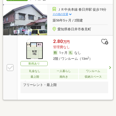
ＪＲ中央本線 春日井駅 徒歩19分
その他の交通
築56年5ヶ月 / 2階建
愛知県春日井市春見町
2.80
万円
管理費なし
1ヶ月
なし
2
2階 / ワンルーム（13m
）
動画あり
礼金なし
一人暮らし
ワンルーム
最上階
南向き
収納スペース
フリーレント・最上階