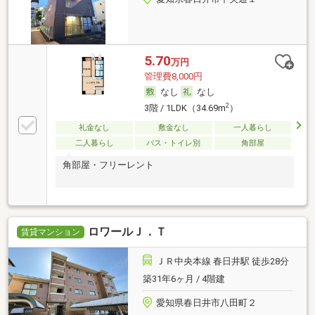
5.70
万円
管理費8,000円
なし
なし
2
3階 / 1LDK（34.69m
）
礼金なし
敷金なし
一人暮らし
二人暮らし
バス・トイレ別
角部屋
角部屋・フリーレント
ロワールＪ．Ｔ
賃貸マンション
ＪＲ中央本線 春日井駅 徒歩28分
築31年6ヶ月 / 4階建
愛知県春日井市八田町２