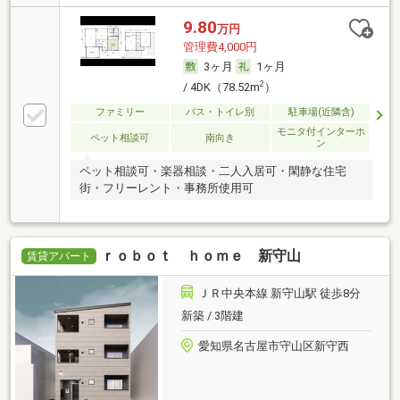
9.80
万円
管理費4,000円
3ヶ月
1ヶ月
2
/ 4DK（78.52m
）
ファミリー
バス・トイレ別
駐車場(近隣含)
モニタ付インターホ
ペット相談可
南向き
ン
ペット相談可・楽器相談・二人入居可・閑静な住宅
街・フリーレント・事務所使用可
ｒｏｂｏｔ ｈｏｍｅ 新守山
賃貸アパート
ＪＲ中央本線 新守山駅 徒歩8分
新築 / 3階建
愛知県名古屋市守山区新守西