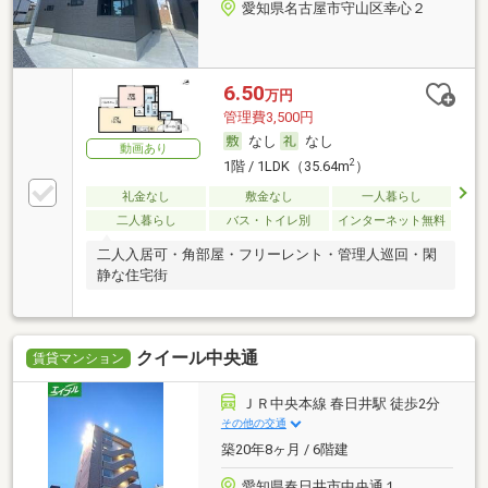
愛知県名古屋市守山区幸心２
6.50
万円
管理費3,500円
なし
なし
動画あり
2
1階 / 1LDK（35.64m
）
礼金なし
敷金なし
一人暮らし
二人暮らし
バス・トイレ別
インターネット無料
二人入居可・角部屋・フリーレント・管理人巡回・閑
静な住宅街
クイール中央通
賃貸マンション
ＪＲ中央本線 春日井駅 徒歩2分
その他の交通
築20年8ヶ月 / 6階建
愛知県春日井市中央通１