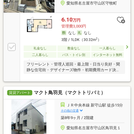
愛知県名古屋市守山区守牧町
6.10
万円
管理費3,000円
なし
なし
2
3階 / 1LDK（30.32m
）
礼金なし
敷金なし
一人暮らし
二人暮らし
バス・トイレ別
インターネット無料
フリーレント・管理人巡回・最上階・日当り良好・閑
静な住宅街・デザイナーズ物件・初期費用カード決済
可
マクト鳥羽見（マクトトリバミ）
賃貸アパート
ＪＲ中央本線 新守山駅 徒歩15分
その他の交通
築8年9ヶ月 / 2階建
愛知県名古屋市守山区鳥羽見１