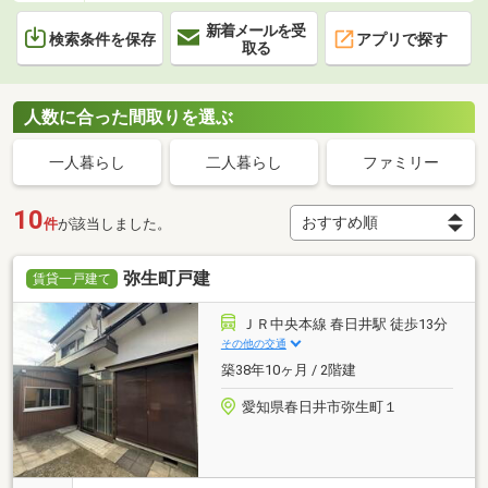
新着メールを受
検索条件を保存
アプリで探す
取る
人数に合った間取りを選ぶ
一人暮らし
二人暮らし
ファミリー
10
件
が該当しました。
弥生町戸建
賃貸一戸建て
ＪＲ中央本線 春日井駅 徒歩13分
その他の交通
築38年10ヶ月 / 2階建
愛知県春日井市弥生町１