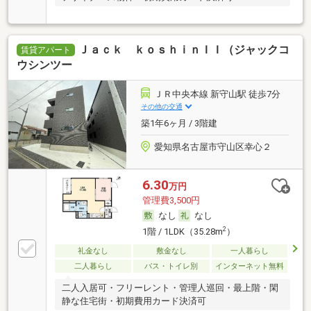
Ｊａｃｋ ｋｏｓｈｉｎＩＩ（ジャックコ
賃貸アパート
ウシンツー
ＪＲ中央本線 新守山駅 徒歩7分
その他の交通
築1年6ヶ月 / 3階建
愛知県名古屋市守山区幸心２
6.30
万円
管理費3,500円
なし
なし
2
1階 / 1LDK（35.28m
）
礼金なし
敷金なし
一人暮らし
二人暮らし
バス・トイレ別
インターネット無料
二人入居可・フリーレント・管理人巡回・最上階・閑
静な住宅街・初期費用カード決済可