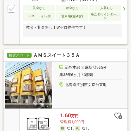
礼金なし
敷金なし
二人暮らし
モニタ付インターホ
バス・トイレ別
駐車場(近隣含)
ン
敷金・礼金無し！Wゼロ物件です！
ＡＭＳスイート３５Ａ
賃貸アパート
函館本線 大麻駅 徒歩5分
築35年6ヶ月 / 3階建
北海道江別市文京台東町
1.60
万円
管理費1,000円
なし
なし