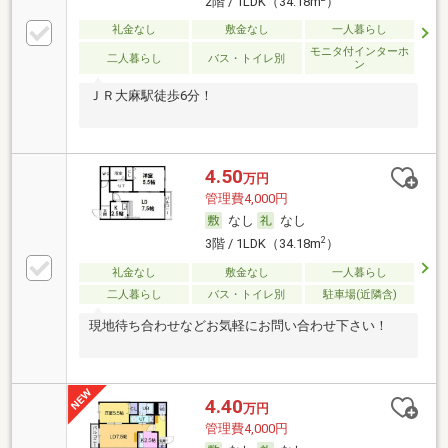
2階 / 1LDK（34.18m
）
礼金なし
敷金なし
一人暮らし
モニタ付インターホ
二人暮らし
バス・トイレ別
ン
ＪＲ大麻駅徒歩6分！
4.50
万円
管理費4,000円
なし
なし
2
3階 / 1LDK（34.18m
）
礼金なし
敷金なし
一人暮らし
二人暮らし
バス・トイレ別
駐車場(近隣含)
現地待ち合わせなどお気軽にお問い合わせ下さい！
4.40
万円
管理費4,000円