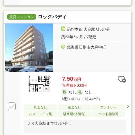
ロックパディ
賃貸マンション
函館本線 大麻駅 徒歩7分
築23年5ヶ月 / 7階建
北海道江別市大麻中町
7.50
万円
管理費6,000円
なし
なし
2
6階 / 3LDK（73.42m
）
礼金なし
敷金なし
ファミリー
バス・トイレ別
駐車場(近隣含)
ペット相談可
ＪＲ大麻駅まで徒歩7分！