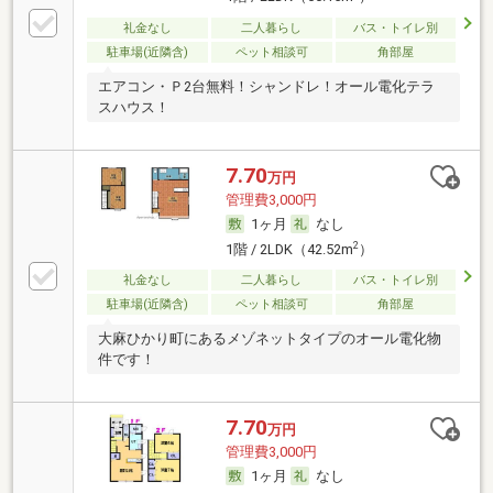
礼金なし
二人暮らし
バス・トイレ別
駐車場(近隣含)
ペット相談可
角部屋
エアコン・Ｐ2台無料！シャンドレ！オール電化テラ
スハウス！
7.70
万円
管理費3,000円
1ヶ月
なし
2
1階 / 2LDK（42.52m
）
礼金なし
二人暮らし
バス・トイレ別
駐車場(近隣含)
ペット相談可
角部屋
大麻ひかり町にあるメゾネットタイプのオール電化物
件です！
7.70
万円
管理費3,000円
1ヶ月
なし