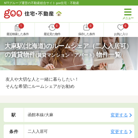
NTTグループ運営の不動産総合サイト goo住宅・不動産
1
0
0
0
最近検索した条件
最近見た物件
保存した条件
お気に入り
大麻駅(北海道)のルームシェア（二人入居可）
の賃貸物件
物件一覧
(賃貸マンション・アパート)
友人や大切な人と一緒に暮らしたい！
そんな希望にルームシェアがお勧め
駅
変更する
函館本線/大麻
条件
変更する
二人入居可