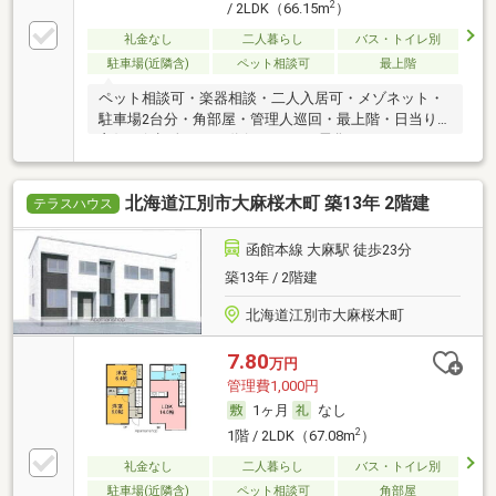
2
/ 2LDK（66.15m
）
礼金なし
二人暮らし
バス・トイレ別
駐車場(近隣含)
ペット相談可
最上階
ペット相談可・楽器相談・二人入居可・メゾネット・
駐車場2台分・角部屋・管理人巡回・最上階・日当り
良好・保証人不要／代行 ・オール電化・ルームシェア
可・初期費用カード決済可
北海道江別市大麻桜木町 築13年 2階建
テラスハウス
函館本線 大麻駅 徒歩23分
築13年 / 2階建
北海道江別市大麻桜木町
7.80
万円
管理費1,000円
1ヶ月
なし
2
1階 / 2LDK（67.08m
）
礼金なし
二人暮らし
バス・トイレ別
駐車場(近隣含)
ペット相談可
角部屋