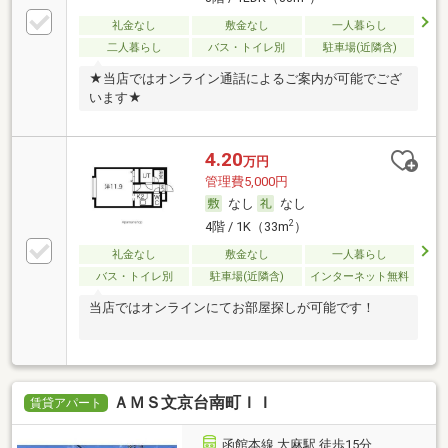
礼金なし
敷金なし
一人暮らし
二人暮らし
バス・トイレ別
駐車場(近隣含)
★当店ではオンライン通話によるご案内が可能でござ
います★
4.20
万円
管理費5,000円
なし
なし
2
4階 / 1K（33m
）
礼金なし
敷金なし
一人暮らし
バス・トイレ別
駐車場(近隣含)
インターネット無料
当店ではオンラインにてお部屋探しが可能です！
ＡＭＳ文京台南町ＩＩ
賃貸アパート
函館本線 大麻駅 徒歩15分