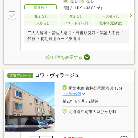
なし
なし
動画あり
2
2階 / 1LDK（33.83m
）
礼金なし
敷金なし
一人暮らし
二人暮らし
バス・トイレ別
駐車場(近隣含)
二人入居可・管理人巡回・日当り良好・保証人不要／
代行 ・初期費用カード決済可
残り1件を表示する
ロワ・ヴィラージュ
賃貸アパート
函館本線 森林公園駅 徒歩13分
その他の交通
築23年6ヶ月 / 2階建
北海道江別市大麻ひかり町