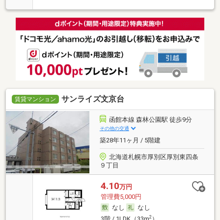
サンライズ文京台
賃貸マンション
函館本線 森林公園駅 徒歩9分
その他の交通
築28年11ヶ月 / 5階建
北海道札幌市厚別区厚別東四条
９丁目
4.10
万円
管理費5,000円
なし
なし
2
3階 / 1LDK（33m
）