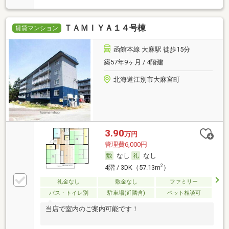
ＴＡＭＩＹＡ１４号棟
賃貸マンション
函館本線 大麻駅 徒歩15分
築57年9ヶ月 / 4階建
北海道江別市大麻宮町
3.90
万円
管理費6,000円
なし
なし
2
4階 / 3DK（57.13m
）
礼金なし
敷金なし
ファミリー
バス・トイレ別
駐車場(近隣含)
ペット相談可
当店で室内のご案内可能です！