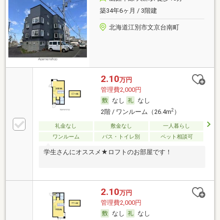
築34年6ヶ月 / 3階建
北海道江別市文京台南町
2.10
万円
管理費2,000円
なし
なし
2
2階 / ワンルーム（26.4m
）
礼金なし
敷金なし
一人暮らし
ワンルーム
バス・トイレ別
ペット相談可
学生さんにオススメ★ロフトのお部屋です！
2.10
万円
管理費2,000円
なし
なし