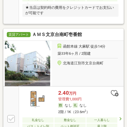
★当店は契約時の費用をクレジットカードでお支払い
が可能です
ＡＭＳ文京台南町壱番館
賃貸アパート
函館本線 大麻駅 徒歩14分
築33年6ヶ月 / 2階建
北海道江別市文京台南町
2.40
万円
管理費1,000円
なし
なし
2
2階 / 1K（23.6m
）
礼金なし
敷金なし
一人暮らし
バス・トイレ別
ペット相談可
最上階