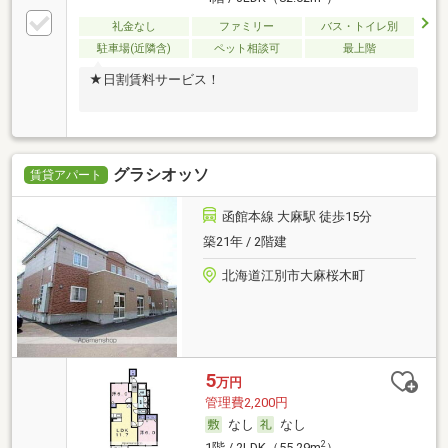
礼金なし
ファミリー
バス・トイレ別
駐車場(近隣含)
ペット相談可
最上階
★日割賃料サービス！
グラシオッソ
賃貸アパート
函館本線 大麻駅 徒歩15分
築21年 / 2階建
北海道江別市大麻桜木町
5
万円
管理費2,200円
なし
なし
2
1階 / 2LDK（55.29m
）