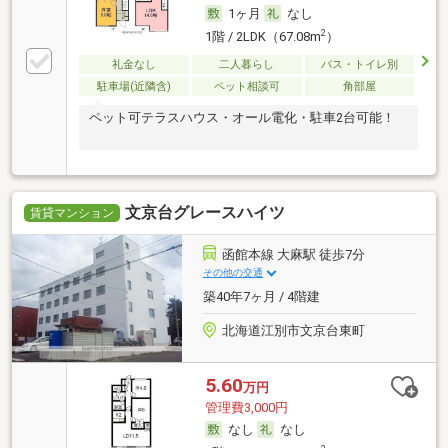
1ヶ月
なし
2
1階 / 2LDK（67.08m
）
礼金なし
二人暮らし
バス・トイレ別
駐車場(近隣含)
ペット相談可
角部屋
ペット可テラスハウス・オール電化・駐車2台可能！
文京台グレースハイツ
賃貸マンション
函館本線 大麻駅 徒歩7分
その他の交通
築40年7ヶ月 / 4階建
北海道江別市文京台東町
5.60
万円
管理費3,000円
なし
なし