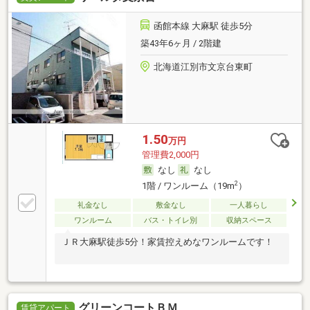
函館本線 大麻駅 徒歩5分
築43年6ヶ月 / 2階建
北海道江別市文京台東町
1.50
万円
管理費2,000円
なし
なし
2
1階 / ワンルーム（19m
）
礼金なし
敷金なし
一人暮らし
ワンルーム
バス・トイレ別
収納スペース
ＪＲ大麻駅徒歩5分！家賃控えめなワンルームです！
グリーンコートＢＭ
賃貸アパート