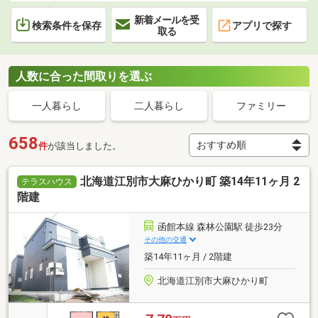
新着メールを受
検索条件を保存
アプリで探す
取る
人数に合った間取りを選ぶ
一人暮らし
二人暮らし
ファミリー
658
件
が該当しました。
北海道江別市大麻ひかり町 築14年11ヶ月 2
テラスハウス
階建
函館本線 森林公園駅 徒歩23分
その他の交通
築14年11ヶ月 / 2階建
北海道江別市大麻ひかり町