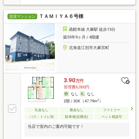
ＴＡＭＩＹＡ６号棟
賃貸マンション
函館本線 大麻駅 徒歩15分
築55年9ヶ月 / 4階建
北海道江別市大麻宮町
3.90
万円
管理費6,000円
なし
なし
2
2階 / 3DK（47.79m
）
礼金なし
敷金なし
ファミリー
バス・トイレ別
駐車場(近隣含)
ペット相談可
当店で室内のご案内可能です！