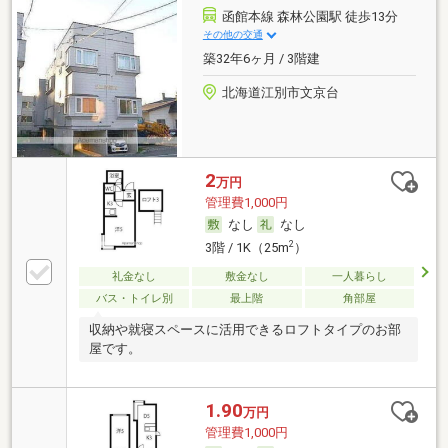
函館本線 森林公園駅 徒歩13分
その他の交通
築32年6ヶ月 / 3階建
北海道江別市文京台
2
万円
管理費1,000円
なし
なし
2
3階 / 1K（25m
）
礼金なし
敷金なし
一人暮らし
バス・トイレ別
最上階
角部屋
収納や就寝スペースに活用できるロフトタイプのお部
屋です。
1.90
万円
管理費1,000円