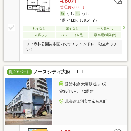
4.80
万円
管理費2,000円
なし
なし
2
1階 / 1LDK（38.54m
）
礼金なし
敷金なし
一人暮らし
二人暮らし
バス・トイレ別
駐車場(近隣含)
ＪＲ森林公園徒歩圏内です！シャンドレ・独立キッチ
ン！
ノースシティ大麻ＩＩＩ
賃貸アパート
函館本線 大麻駅 徒歩3分
築35年5ヶ月 / 2階建
北海道江別市文京台東町