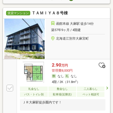
ＴＡＭＩＹＡ８号棟
賃貸マンション
函館本線 大麻駅 徒歩14分
築57年9ヶ月 / 4階建
北海道江別市大麻宮町
2.90
万円
管理費8,000円
なし
なし
2
4階 / 2K（31.8m
）
礼金なし
敷金なし
二人暮らし
バス・トイレ別
駐車場(近隣含)
ペット相談可
ＪＲ大麻駅徒歩圏内です！