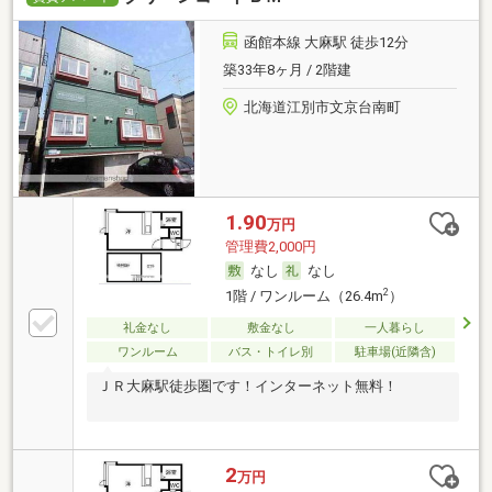
函館本線 大麻駅 徒歩12分
築33年8ヶ月 / 2階建
北海道江別市文京台南町
1.90
万円
管理費2,000円
なし
なし
2
1階 / ワンルーム（26.4m
）
礼金なし
敷金なし
一人暮らし
ワンルーム
バス・トイレ別
駐車場(近隣含)
ＪＲ大麻駅徒歩圏です！インターネット無料！
2
万円