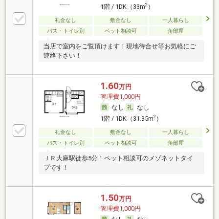
2
1階 / 1DK（33m
）
礼金なし
敷金なし
一人暮らし
バス・トイレ別
ペット相談可
角部屋
当店で室内をご覧頂けます！現地待合せ等お気軽にご
連絡下さい！
1.60
万円
管理費1,000円
なし
なし
2
1階 / 1DK（31.35m
）
礼金なし
敷金なし
一人暮らし
バス・トイレ別
ペット相談可
角部屋
ＪＲ大麻駅徒歩5分！ペット相談可のメゾネットタイ
プです！
1.50
万円
管理費1,000円