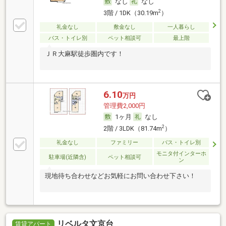
なし
なし
2
3階 / 1DK（30.19m
）
礼金なし
敷金なし
一人暮らし
バス・トイレ別
ペット相談可
最上階
ＪＲ大麻駅徒歩圏内です！
6.10
万円
管理費2,000円
1ヶ月
なし
2
2階 / 3LDK（81.74m
）
礼金なし
ファミリー
バス・トイレ別
モニタ付インターホ
駐車場(近隣含)
ペット相談可
ン
現地待ち合わせなどお気軽にお問い合わせ下さい！
リベルタ文京台
賃貸アパート