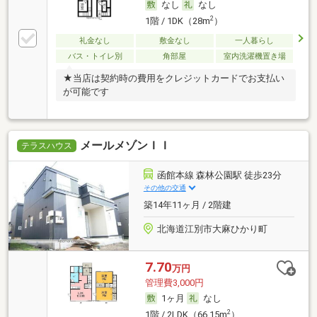
なし
なし
2
1階 / 1DK（28m
）
礼金なし
敷金なし
一人暮らし
バス・トイレ別
角部屋
室内洗濯機置き場
★当店は契約時の費用をクレジットカードでお支払い
が可能です
メールメゾンＩＩ
テラスハウス
函館本線 森林公園駅 徒歩23分
その他の交通
築14年11ヶ月 / 2階建
北海道江別市大麻ひかり町
7.70
万円
管理費3,000円
1ヶ月
なし
2
1階 / 2LDK（66.15m
）