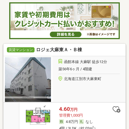
ロジェ大麻東Ａ・Ｂ棟
賃貸マンション
函館本線 大麻駅 徒歩12分
築56年6ヶ月 / 4階建
北海道江別市大麻東町
4.60
万円
管理費1,000円
4.8万円
なし
2
4階 / 3LDK（82.02m
）