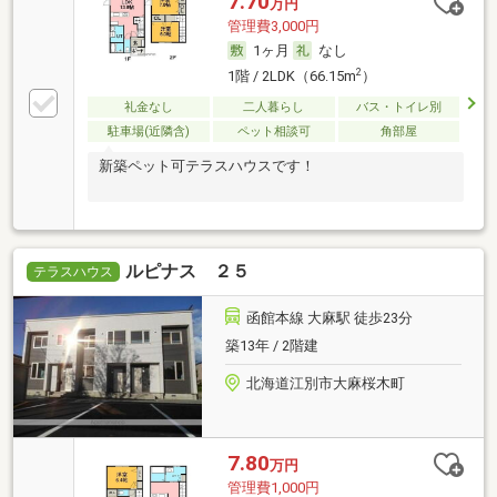
7.70
万円
管理費3,000円
1ヶ月
なし
2
1階 / 2LDK（66.15m
）
礼金なし
二人暮らし
バス・トイレ別
駐車場(近隣含)
ペット相談可
角部屋
新築ペット可テラスハウスです！
ルピナス ２５
テラスハウス
函館本線 大麻駅 徒歩23分
築13年 / 2階建
北海道江別市大麻桜木町
7.80
万円
管理費1,000円