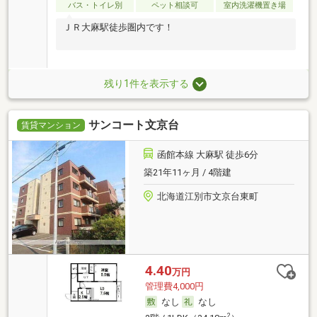
バス・トイレ別
ペット相談可
室内洗濯機置き場
ＪＲ大麻駅徒歩圏内です！
残り1件を表示する
サンコート文京台
賃貸マンション
函館本線 大麻駅 徒歩6分
築21年11ヶ月 / 4階建
北海道江別市文京台東町
4.40
万円
管理費4,000円
なし
なし
2