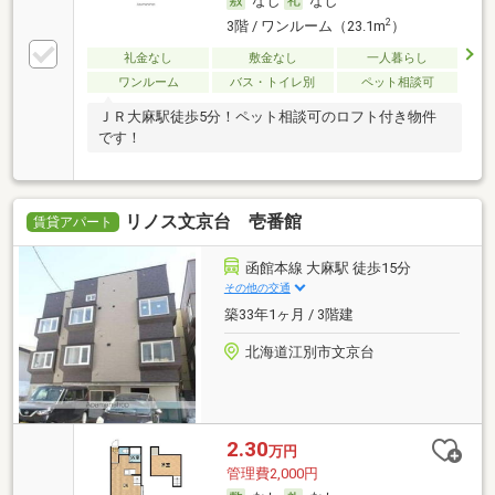
なし
なし
2
3階 / ワンルーム（23.1m
）
礼金なし
敷金なし
一人暮らし
ワンルーム
バス・トイレ別
ペット相談可
ＪＲ大麻駅徒歩5分！ペット相談可のロフト付き物件
です！
リノス文京台 壱番館
賃貸アパート
函館本線 大麻駅 徒歩15分
その他の交通
築33年1ヶ月 / 3階建
北海道江別市文京台
2.30
万円
管理費2,000円