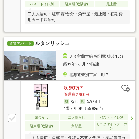
バス・トイレ別
駐車場(近隣含)
最上階
二人入居可・駐車場2台分・角部屋・最上階・初期費
用カード決済可
ルタンリッシュ
賃貸アパート
ＪＲ室蘭本線 幌別駅 徒歩15分
築12年3ヶ月 / 2階建
北海道登別市富士町７
5.90
万円
管理費2,900円
なし
5.9万円
2
1階 / 2LDK（55.88m
）
敷金なし
二人暮らし
バス・トイレ別
モニタ付インターホ
駐車場(近隣含)
角部屋
ン
二人入居可・角部屋・保証人不要／代行 ・初期費用カ