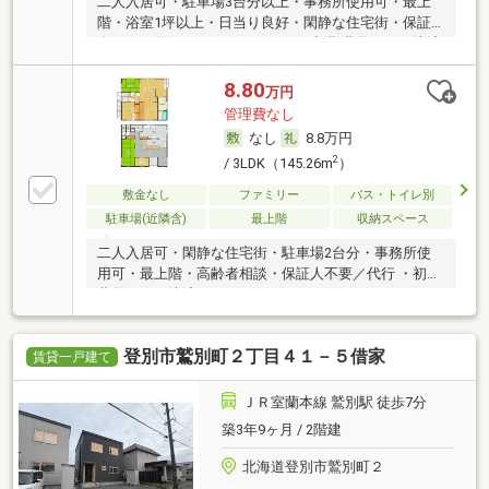
二人入居可・駐車場3台分以上・事務所使用可・最上
階・浴室1坪以上・日当り良好・閑静な住宅街・保証
人不要／代行 ・ルームシェア可・初期費用カード決済
可
8.80
万円
管理費なし
なし
8.8万円
2
/ 3LDK（145.26m
）
敷金なし
ファミリー
バス・トイレ別
駐車場(近隣含)
最上階
収納スペース
二人入居可・閑静な住宅街・駐車場2台分・事務所使
用可・最上階・高齢者相談・保証人不要／代行 ・初期
費用カード決済可
登別市鷲別町２丁目４１－５借家
賃貸一戸建て
ＪＲ室蘭本線 鷲別駅 徒歩7分
築3年9ヶ月 / 2階建
北海道登別市鷲別町２