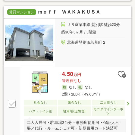
ｍｏｆｆ ＷＡＫＡＫＵＳＡ
賃貸マンション
ＪＲ室蘭本線 鷲別駅 徒歩23分
築30年5ヶ月 / 3階建
北海道登別市若草町２
4.50
万円
管理費なし
なし
なし
2
2階 / 2LDK（49.65m
）
礼金なし
敷金なし
二人暮らし
モニタ付インターホ
バス・トイレ別
駐車場(近隣含)
ン
二人入居可・駐車場2台分・事務所使用可・保証人不
要／代行 ・ルームシェア可・初期費用カード決済可