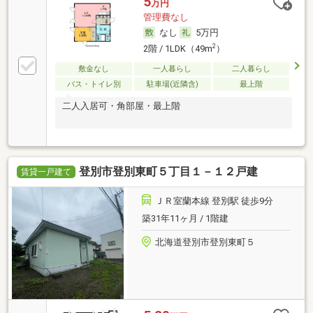
5
万円
管理費なし
なし
5万円
2
2階 / 1LDK（49m
）
敷金なし
一人暮らし
二人暮らし
バス・トイレ別
駐車場(近隣含)
最上階
二人入居可・角部屋・最上階
登別市登別東町５丁目１－１２戸建
賃貸一戸建て
ＪＲ室蘭本線 登別駅 徒歩9分
築31年11ヶ月 / 1階建
北海道登別市登別東町５