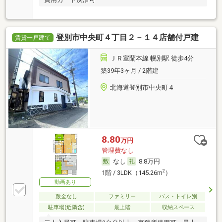
登別市中央町４丁目２－１４店舗付戸建
賃貸一戸建て
ＪＲ室蘭本線 幌別駅 徒歩4分
築39年3ヶ月 / 2階建
北海道登別市中央町４
8.80
万円
管理費なし
なし
8.8万円
2
1階 / 3LDK（145.26m
）
動画あり
敷金なし
ファミリー
バス・トイレ別
駐車場(近隣含)
最上階
収納スペース