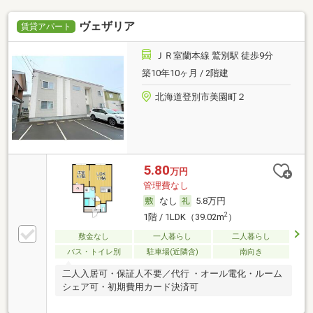
ヴェザリア
賃貸アパート
ＪＲ室蘭本線 鷲別駅 徒歩9分
築10年10ヶ月 / 2階建
北海道登別市美園町２
5.80
万円
管理費なし
なし
5.8万円
2
1階 / 1LDK（39.02m
）
敷金なし
一人暮らし
二人暮らし
バス・トイレ別
駐車場(近隣含)
南向き
二人入居可・保証人不要／代行 ・オール電化・ルーム
シェア可・初期費用カード決済可