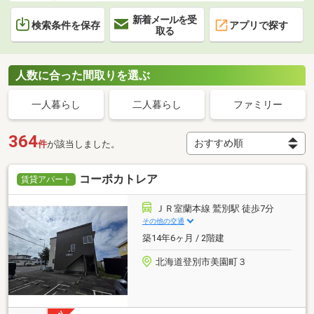
新着メールを受
検索条件を保存
アプリで探す
取る
人数に合った間取りを選ぶ
一人暮らし
二人暮らし
ファミリー
364
件
が該当しました。
コーポカトレア
賃貸アパート
ＪＲ室蘭本線 鷲別駅 徒歩7分
その他の交通
築14年6ヶ月 / 2階建
北海道登別市美園町３