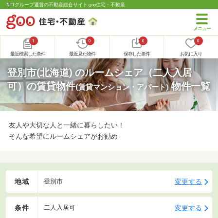
NTTグループ運営の不動産総合サイト goo住宅・不動産
1
0
0
0
最近検索した条件
最近見た物件
保存した条件
お気に入り
登別市(北海道) のルームシェア（二人入居
可）の賃貸物件
物件一覧
(賃貸マンション・アパート)
友人や大切な人と一緒に暮らしたい！
そんな希望にルームシェアがお勧め
地域
変更する
登別市
条件
変更する
二人入居可