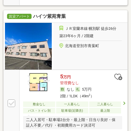
ハイツ紫苑青葉
賃貸アパート
ＪＲ室蘭本線 幌別駅 徒歩26分
築23年6ヶ月 / 2階建
北海道登別市青葉町
5
万円
管理費なし
なし
5万円
2
2階 / 1LDK（49m
）
敷金なし
一人暮らし
二人暮らし
バス・トイレ別
駐車場(近隣含)
最上階
二人入居可・駐車場2台分・最上階・日当り良好・保
証人不要／代行 ・初期費用カード決済可