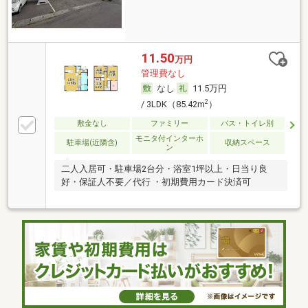
11.50
万円
管理費なし
なし
11.5万円
2
/ 3LDK（85.42m
）
敷金なし
ファミリー
バス・トイレ別
モニタ付インターホ
駐車場(近隣含)
収納スペース
ン
二人入居可・駐車場2台分・浴室1坪以上・日当り良
好・保証人不要／代行 ・初期費用カード決済可