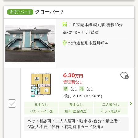
クローバー７
賃貸アパート
ＪＲ室蘭本線 幌別駅 徒歩18分
築30年3ヶ月 / 2階建
北海道登別市新川町４
6.30
万円
管理費なし
なし
なし
2
2階 / 2LDK（52.24m
）
礼金なし
敷金なし
二人暮らし
バス・トイレ別
駐車場(近隣含)
ペット相談可
ペット相談可・二人入居可・駐車場2台分・最上階・
保証人不要／代行 ・初期費用カード決済可