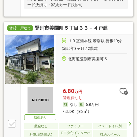
ード決済可・家賃カード決済可
登別市美園町５丁目３３－４戸建
賃貸一戸建て
ＪＲ室蘭本線 鷲別駅 徒歩19分
築55年3ヶ月 / 2階建
北海道登別市美園町５
6.80
万円
管理費なし
なし
6.8万円
2
/ 5LDK（86m
）
動画あり
敷金なし
ファミリー
バス・トイレ別
モニタ付インターホ
駐車場(近隣含)
収納スペース
ン