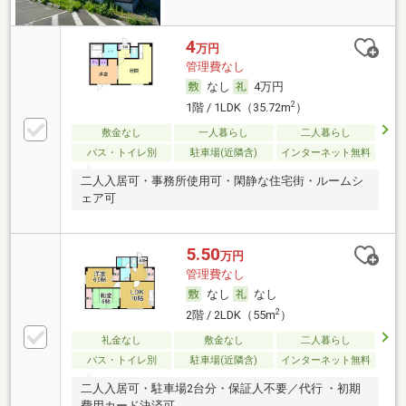
4
万円
管理費なし
なし
4万円
2
1階 / 1LDK（35.72m
）
敷金なし
一人暮らし
二人暮らし
バス・トイレ別
駐車場(近隣含)
インターネット無料
二人入居可・事務所使用可・閑静な住宅街・ルームシ
ェア可
5.50
万円
管理費なし
なし
なし
2
2階 / 2LDK（55m
）
礼金なし
敷金なし
二人暮らし
バス・トイレ別
駐車場(近隣含)
インターネット無料
二人入居可・駐車場2台分・保証人不要／代行 ・初期
費用カード決済可