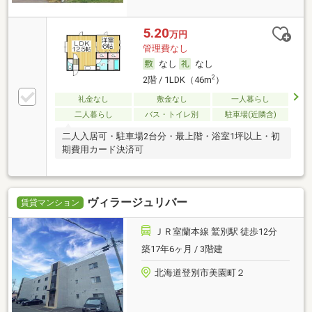
5.20
万円
管理費なし
なし
なし
2
2階 / 1LDK（46m
）
礼金なし
敷金なし
一人暮らし
二人暮らし
バス・トイレ別
駐車場(近隣含)
二人入居可・駐車場2台分・最上階・浴室1坪以上・初
期費用カード決済可
ヴィラージュリバー
賃貸マンション
ＪＲ室蘭本線 鷲別駅 徒歩12分
築17年6ヶ月 / 3階建
北海道登別市美園町２