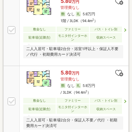
5.80
万円
管理費なし
なし
5.8万円
2
1階 / 3LDK（94.4m
）
敷金なし
ファミリー
バス・トイレ別
モニタ付インターホ
駐車場(近隣含)
収納スペース
ン
二人入居可・駐車場2台分・浴室1坪以上・保証人不要
／代行 ・初期費用カード決済可
5.80
万円
管理費なし
なし
5.8万円
2
/ 3LDK（94.4m
）
敷金なし
ファミリー
バス・トイレ別
モニタ付インターホ
駐車場(近隣含)
収納スペース
ン
二人入居可・駐車場2台分・保証人不要／代行 ・初期
費用カード決済可