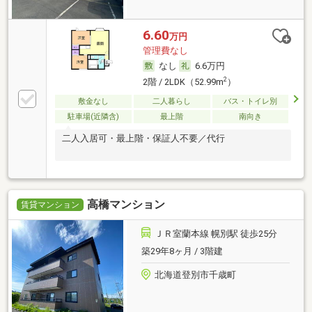
6.60
万円
管理費なし
なし
6.6万円
2
2階 / 2LDK（52.99m
）
敷金なし
二人暮らし
バス・トイレ別
駐車場(近隣含)
最上階
南向き
二人入居可・最上階・保証人不要／代行
高橋マンション
賃貸マンション
ＪＲ室蘭本線 幌別駅 徒歩25分
築29年8ヶ月 / 3階建
北海道登別市千歳町