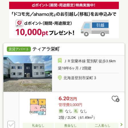
ティアラ栄町
賃貸アパート
ＪＲ室蘭本線 鷲別駅 徒歩3.6km
築18年6ヶ月 / 2階建
北海道登別市栄町３
6.20
万円
管理費3,000円
なし
なし
2
2階 / 2LDK（61.49m
）
礼金なし
敷金なし
二人暮らし