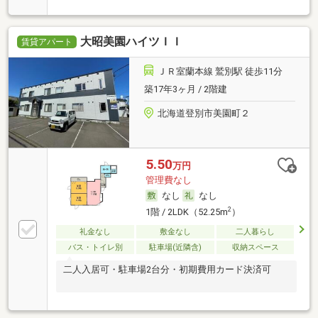
期費用カード決済可
大昭美園ハイツＩＩ
賃貸アパート
ＪＲ室蘭本線 鷲別駅 徒歩11分
築17年3ヶ月 / 2階建
北海道登別市美園町２
5.50
万円
管理費なし
なし
なし
2
1階 / 2LDK（52.25m
）
礼金なし
敷金なし
二人暮らし
バス・トイレ別
駐車場(近隣含)
収納スペース
二人入居可・駐車場2台分・初期費用カード決済可