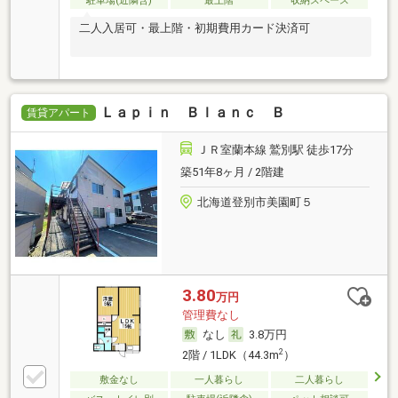
駐車場(近隣含)
最上階
収納スペース
二人入居可・最上階・初期費用カード決済可
Ｌａｐｉｎ Ｂｌａｎｃ Ｂ
賃貸アパート
ＪＲ室蘭本線 鷲別駅 徒歩17分
築51年8ヶ月 / 2階建
北海道登別市美園町５
3.80
万円
管理費なし
なし
3.8万円
2
2階 / 1LDK（44.3m
）
敷金なし
一人暮らし
二人暮らし