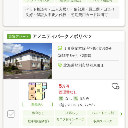
バス・トイレ別
駐車場(近隣含)
ペット相談可
ペット相談可・二人入居可・角部屋・最上階・日当り
良好・保証人不要／代行 ・初期費用カード決済可
アメニティパークノボリベツ
賃貸アパート
ＪＲ室蘭本線 登別駅 徒歩3分
築33年8ヶ月 / 2階建
北海道登別市登別東町１
5
万円
管理費なし
なし
5万円
動画あり
2
1階 / 2LDK（51.22m
）
敷金なし
二人暮らし
バス・トイレ別
モニタ付インターホ
駐車場(近隣含)
収納スペース
ン