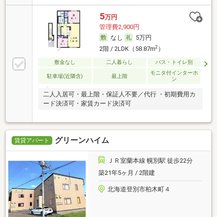
5
万円
管理費2,900円
なし
5万円
2
2階 / 2LDK（58.87m
）
敷金なし
二人暮らし
バス・トイレ別
モニタ付インターホ
駐車場(近隣含)
最上階
ン
二人入居可・最上階・保証人不要／代行 ・初期費用カ
ード決済可・家賃カード決済可
グリーンハイム
賃貸アパート
ＪＲ室蘭本線 幌別駅 徒歩22分
築21年5ヶ月 / 2階建
北海道登別市柏木町４