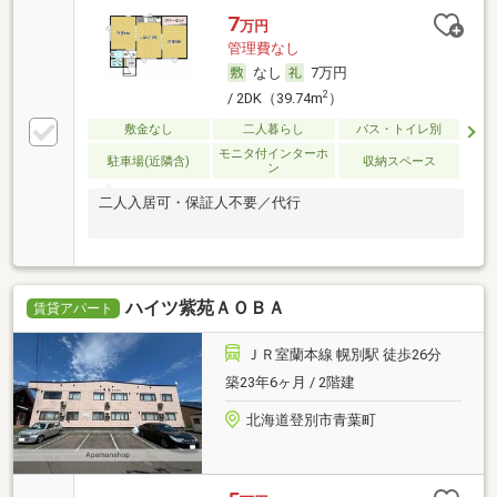
7
万円
管理費なし
なし
7万円
2
/ 2DK（39.74m
）
敷金なし
二人暮らし
バス・トイレ別
モニタ付インターホ
駐車場(近隣含)
収納スペース
ン
二人入居可・保証人不要／代行
ハイツ紫苑ＡＯＢＡ
賃貸アパート
ＪＲ室蘭本線 幌別駅 徒歩26分
築23年6ヶ月 / 2階建
北海道登別市青葉町