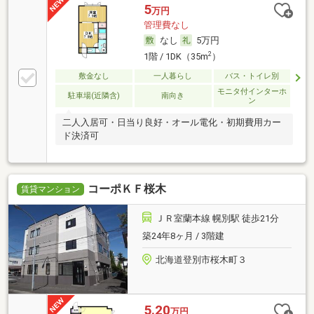
5
万円
管理費なし
なし
5万円
2
1階 / 1DK（35m
）
敷金なし
一人暮らし
バス・トイレ別
モニタ付インターホ
駐車場(近隣含)
南向き
ン
二人入居可・日当り良好・オール電化・初期費用カー
ド決済可
コーポＫＦ桜木
賃貸マンション
ＪＲ室蘭本線 幌別駅 徒歩21分
築24年8ヶ月 / 3階建
北海道登別市桜木町３
5.20
万円