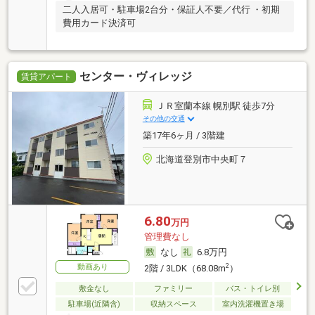
二人入居可・駐車場2台分・保証人不要／代行 ・初期
費用カード決済可
センター・ヴィレッジ
賃貸アパート
ＪＲ室蘭本線 幌別駅 徒歩7分
その他の交通
築17年6ヶ月 / 3階建
北海道登別市中央町７
6.80
万円
管理費なし
なし
6.8万円
動画あり
2
2階 / 3LDK（68.08m
）
敷金なし
ファミリー
バス・トイレ別
駐車場(近隣含)
収納スペース
室内洗濯機置き場