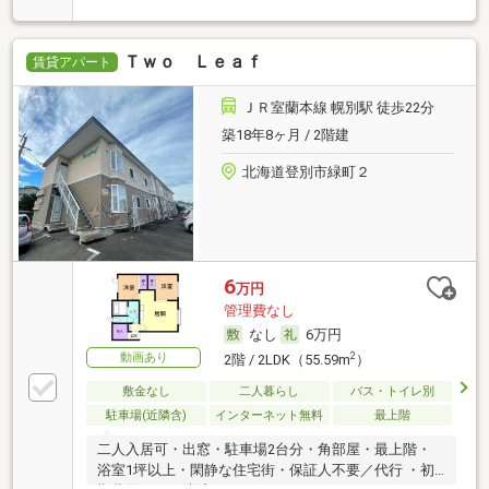
Ｔｗｏ Ｌｅａｆ
賃貸アパート
ＪＲ室蘭本線 幌別駅 徒歩22分
築18年8ヶ月 / 2階建
北海道登別市緑町２
6
万円
管理費なし
なし
6万円
動画あり
2
2階 / 2LDK（55.59m
）
敷金なし
二人暮らし
バス・トイレ別
駐車場(近隣含)
インターネット無料
最上階
二人入居可・出窓・駐車場2台分・角部屋・最上階・
浴室1坪以上・閑静な住宅街・保証人不要／代行 ・初