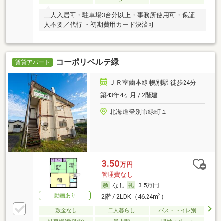
二人入居可・駐車場3台分以上・事務所使用可・保証
人不要／代行 ・初期費用カード決済可
コーポリベルテ緑
賃貸アパート
ＪＲ室蘭本線 幌別駅 徒歩24分
築43年4ヶ月 / 2階建
北海道登別市緑町１
3.50
万円
管理費なし
なし
3.5万円
動画あり
2
2階 / 2LDK（46.24m
）
敷金なし
二人暮らし
バス・トイレ別