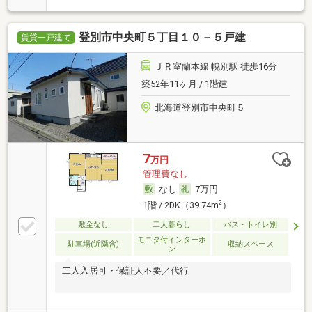
登別市中央町５丁目１０－５戸建
賃貸一戸建て
ＪＲ室蘭本線 幌別駅 徒歩16分
築52年11ヶ月 / 1階建
北海道登別市中央町５
7
万円
管理費なし
なし
7万円
2
1階 / 2DK（39.74m
）
敷金なし
二人暮らし
バス・トイレ別
モニタ付インターホ
駐車場(近隣含)
収納スペース
ン
二人入居可・保証人不要／代行