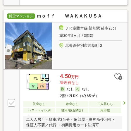
ｍｏｆｆ ＷＡＫＡＫＵＳＡ
賃貸マンション
ＪＲ室蘭本線 鷲別駅 徒歩23分
築30年5ヶ月 / 3階建
北海道登別市若草町２
4.50
万円
管理費なし
なし
なし
2
2階 / 2LDK（49.65m
）
礼金なし
敷金なし
二人暮らし
バス・トイレ別
駐車場(近隣含)
角部屋
二人入居可・駐車場2台分・角部屋・事務所使用可・
保証人不要／代行 ・初期費用カード決済可