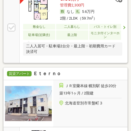
管理費2,300円
なし
5.6万円
2
2階 / 2LDK（59.7m
）
敷金なし
二人暮らし
バス・トイレ別
モニタ付インターホ
駐車場(近隣含)
最上階
ン
二人入居可・駐車場2台分・最上階・初期費用カード
決済可
Ｅｔｅｒｎｏ
賃貸アパート
ＪＲ室蘭本線 幌別駅 徒歩20分
築13年1ヶ月 / 2階建
北海道登別市常盤町３