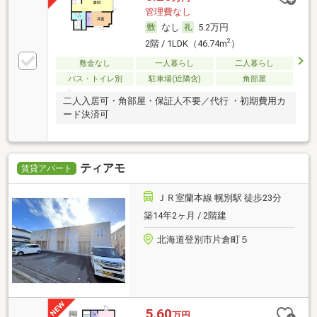
管理費なし
なし
5.2万円
2
2階 / 1LDK（46.74m
）
敷金なし
一人暮らし
二人暮らし
バス・トイレ別
駐車場(近隣含)
角部屋
二人入居可・角部屋・保証人不要／代行 ・初期費用カ
ード決済可
ティアモ
賃貸アパート
ＪＲ室蘭本線 幌別駅 徒歩23分
築14年2ヶ月 / 2階建
北海道登別市片倉町５
5.60
万円