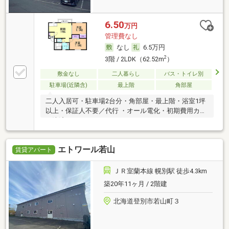
6.50
万円
管理費なし
なし
6.5万円
2
3階 / 2LDK（62.52m
）
敷金なし
二人暮らし
バス・トイレ別
駐車場(近隣含)
最上階
角部屋
二人入居可・駐車場2台分・角部屋・最上階・浴室1坪
以上・保証人不要／代行 ・オール電化・初期費用カー
ド決済可
エトワール若山
賃貸アパート
ＪＲ室蘭本線 幌別駅 徒歩4.3km
築20年11ヶ月 / 2階建
北海道登別市若山町３