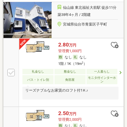
仙山線 東北福祉大前駅 徒歩11分
築38年4ヶ月 / 2階建
宮城県仙台市青葉区子平町
2.80
万円
管理費1,000円
なし
なし
2
1階 / 1K（19m
）
礼金なし
敷金なし
一人暮らし
モニタ付インターホ
バス・トイレ別
角部屋
ン
リーズナブルなお家賃のロフト付1Ｋ♪
2.50
万円
管理費2,000円
なし
なし