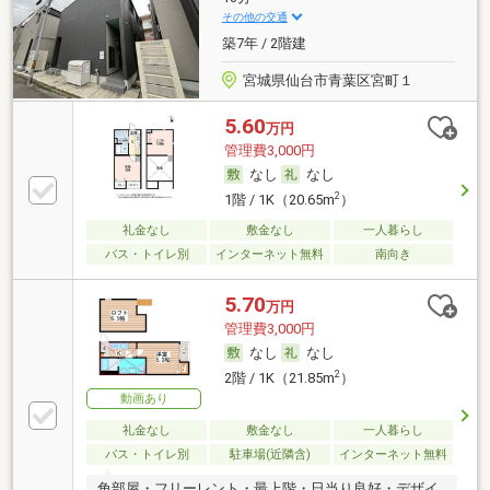
その他の交通
築7年 / 2階建
宮城県仙台市青葉区宮町１
5.60
万円
管理費3,000円
なし
なし
2
1階 / 1K（20.65m
）
礼金なし
敷金なし
一人暮らし
バス・トイレ別
インターネット無料
南向き
5.70
万円
管理費3,000円
なし
なし
2
2階 / 1K（21.85m
）
動画あり
礼金なし
敷金なし
一人暮らし
バス・トイレ別
駐車場(近隣含)
インターネット無料
角部屋・フリーレント・最上階・日当り良好・デザイ