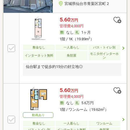
宮城県仙台市青葉区宮町２
5.60
万円
管理費4,000円
なし
1ヶ月
2
1階 / 1K（19.89m
）
敷金なし
一人暮らし
バス・トイレ別
モニタ付インターホ
インターネット無料
角部屋
ン
仙台駅まで徒歩約15分の好立地◎
5.60
万円
管理費4,000円
なし
5.6万円
2
1階 / ワンルーム（19.62m
）
動画あり
敷金なし
一人暮らし
ワンルーム
バス・トイレ別
インターネット無料
角部屋