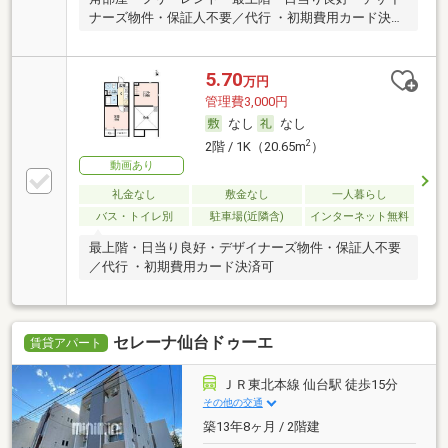
ナーズ物件・保証人不要／代行 ・初期費用カード決済
可
5.70
万円
管理費3,000円
なし
なし
2
2階 / 1K（20.65m
）
動画あり
礼金なし
敷金なし
一人暮らし
バス・トイレ別
駐車場(近隣含)
インターネット無料
最上階・日当り良好・デザイナーズ物件・保証人不要
／代行 ・初期費用カード決済可
セレーナ仙台ドゥーエ
賃貸アパート
ＪＲ東北本線 仙台駅 徒歩15分
その他の交通
築13年8ヶ月 / 2階建