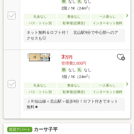
なし
なし
2
2階 / 1K（24m
）
礼金なし
敷金なし
一人暮らし
バス・トイレ別
駐車場(近隣含)
インターネット無料
ネット無料＆ロフト付！ 北山駅9分で中心部へのア
クセスも◎
3
万円
管理費2,000円
なし
なし
2
1階 / 1K（24m
）
礼金なし
敷金なし
一人暮らし
バス・トイレ別
駐車場(近隣含)
インターネット無料
ＪＲ仙山線＜北山駅＞徒歩9分！ロフト付きでネット
無料★
カーサ子平
賃貸アパート