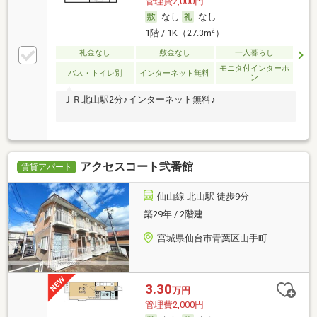
管理費2,000円
なし
なし
2
1階 / 1K（27.3m
）
礼金なし
敷金なし
一人暮らし
モニタ付インターホ
バス・トイレ別
インターネット無料
ン
ＪＲ北山駅2分♪インターネット無料♪
アクセスコート弐番館
賃貸アパート
仙山線 北山駅 徒歩9分
築29年 / 2階建
宮城県仙台市青葉区山手町
3.30
万円
管理費2,000円