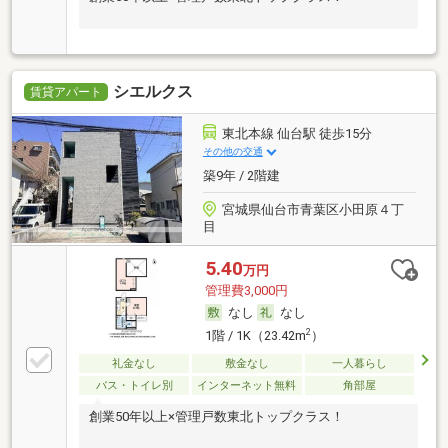
シエルクス
賃貸アパート
東北本線 仙台駅 徒歩15分
その他の交通
築9年 / 2階建
宮城県仙台市青葉区小田原４丁
目
5.40
万円
管理費3,000円
なし
なし
2
1階 / 1K（23.42m
）
礼金なし
敷金なし
一人暮らし
バス・トイレ別
インターネット無料
角部屋
創業50年以上×管理戸数東北トップクラス！