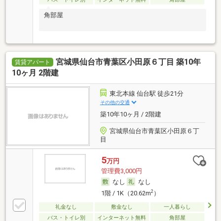
角部屋
宮城県仙台市青葉区小田原６丁目 築10年
賃貸アパート
10ヶ月 2階建
東北本線 仙台駅 徒歩21分
その他の交通
築10年10ヶ月 / 2階建
宮城県仙台市青葉区小田原６丁
目
5
万円
管理費3,000円
なし
なし
2
1階 / 1K（20.62m
）
礼金なし
敷金なし
一人暮らし
バス・トイレ別
インターネット無料
角部屋