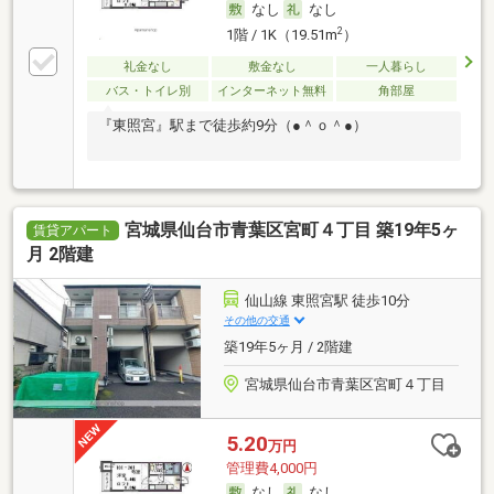
なし
なし
2
1階 / 1K（19.51m
）
礼金なし
敷金なし
一人暮らし
バス・トイレ別
インターネット無料
角部屋
『東照宮』駅まで徒歩約9分（●＾ｏ＾●）
宮城県仙台市青葉区宮町４丁目 築19年5ヶ
賃貸アパート
月 2階建
仙山線 東照宮駅 徒歩10分
その他の交通
築19年5ヶ月 / 2階建
宮城県仙台市青葉区宮町４丁目
5.20
万円
管理費4,000円
なし
なし