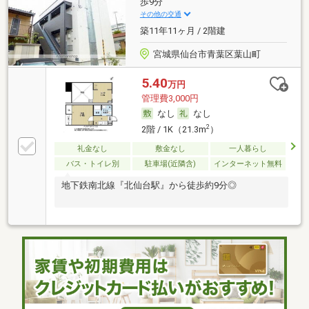
歩9分
その他の交通
築11年11ヶ月 / 2階建
宮城県仙台市青葉区葉山町
5.40
万円
管理費3,000円
なし
なし
2
2階 / 1K（21.3m
）
礼金なし
敷金なし
一人暮らし
バス・トイレ別
駐車場(近隣含)
インターネット無料
地下鉄南北線『北仙台駅』から徒歩約9分◎