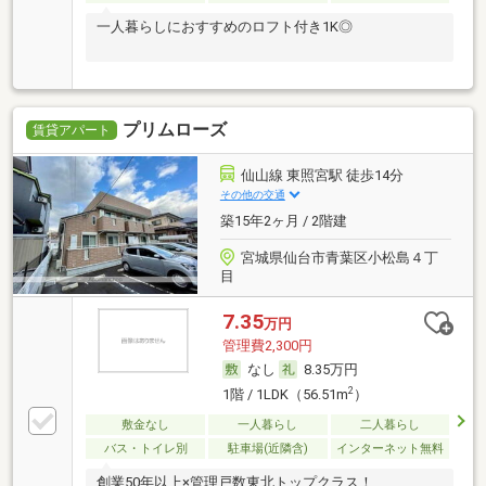
一人暮らしにおすすめのロフト付き1K◎
プリムローズ
賃貸アパート
仙山線 東照宮駅 徒歩14分
その他の交通
築15年2ヶ月 / 2階建
宮城県仙台市青葉区小松島４丁
目
7.35
万円
管理費2,300円
なし
8.35万円
2
1階 / 1LDK（56.51m
）
敷金なし
一人暮らし
二人暮らし
バス・トイレ別
駐車場(近隣含)
インターネット無料
創業50年以上×管理戸数東北トップクラス！