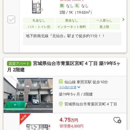
なし
なし
2
2階 / 1K（19.62m
）
礼金なし
敷金なし
一人暮らし
バス・トイレ別
インターネット無料
最上階
地下鉄南北線『北仙台』駅まで徒歩約11分！！
宮城県仙台市青葉区宮町４丁目 築19年5ヶ
賃貸アパート
月 2階建
仙山線 東照宮駅 徒歩10分
その他の交通
築19年5ヶ月 / 2階建
宮城県仙台市青葉区宮町４丁目
4.75
万円
管理費4,000円