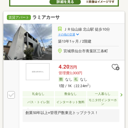
ラミアカーサ
賃貸アパート
ＪＲ仙山線 北山駅 徒歩10分
その他の交通
築13年1ヶ月 / 2階建
宮城県仙台市青葉区三条町
4.20
万円
管理費3,000円
なし
なし
2
1階 / 1K（22.24m
）
礼金なし
敷金なし
一人暮らし
モニタ付インターホ
バス・トイレ別
インターネット無料
ン
創業50年以上×管理戸数東北トップクラス！