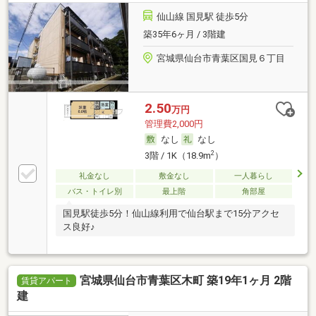
仙山線 国見駅 徒歩5分
築35年6ヶ月 / 3階建
宮城県仙台市青葉区国見６丁目
2.50
万円
管理費2,000円
なし
なし
2
3階 / 1K（18.9m
）
礼金なし
敷金なし
一人暮らし
バス・トイレ別
最上階
角部屋
国見駅徒歩5分！仙山線利用で仙台駅まで15分アクセ
ス良好♪
宮城県仙台市青葉区木町 築19年1ヶ月 2階
賃貸アパート
建