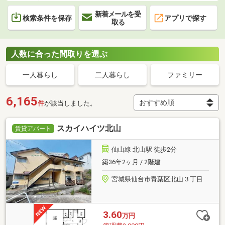
新着メールを受
検索条件を保存
アプリで探す
取る
人数に合った間取りを選ぶ
一人暮らし
二人暮らし
ファミリー
6,165
件
が該当しました。
スカイハイツ北山
賃貸アパート
仙山線 北山駅 徒歩2分
築36年2ヶ月 / 2階建
宮城県仙台市青葉区北山３丁目
3.60
万円