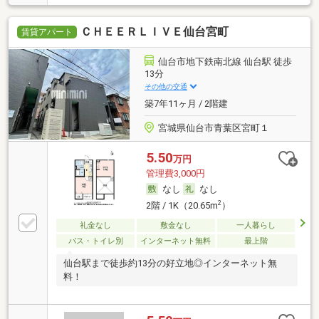
ＣＨＥＥＲＬＩＶＥ仙台宮町
賃貸アパート
仙台市地下鉄南北線 仙台駅 徒歩
13分
その他の交通
築7年11ヶ月 / 2階建
宮城県仙台市青葉区宮町１
5.50
万円
管理費3,000円
なし
なし
2
2階 / 1K（20.65m
）
礼金なし
敷金なし
一人暮らし
バス・トイレ別
インターネット無料
最上階
仙台駅まで徒歩約13分の好立地◎インターネット無
料！