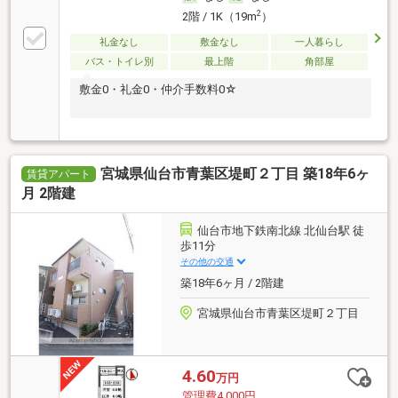
2
2階 / 1K（19m
）
礼金なし
敷金なし
一人暮らし
バス・トイレ別
最上階
角部屋
敷金0・礼金0・仲介手数料0☆
宮城県仙台市青葉区堤町２丁目 築18年6ヶ
賃貸アパート
月 2階建
仙台市地下鉄南北線 北仙台駅 徒
歩11分
その他の交通
築18年6ヶ月 / 2階建
宮城県仙台市青葉区堤町２丁目
4.60
万円
管理費4,000円