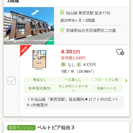
2階建
仙山線 東照宮駅 徒歩17分
築20年8ヶ月 / 2階建
宮城県仙台市宮城野区二の森
4.30
万円
管理費2,300円
なし
4.3万円
2
1階 / 1K（28.98m
）
敷金なし
一人暮らし
バス・トイレ別
モニタ付インターホ
駐車場(近隣含)
収納スペース
ン
ＪＲ仙山線『東照宮駅』徒歩圏内★ロフト付の広々1
Ｋ♪外物置付
ベルトピア仙台３
賃貸マンション