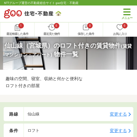
NTTグループ運営の不動産総合サイト goo住宅・不動産
1
0
0
0
最近検索した条件
最近見た物件
保存した条件
お気に入り
仙山線（宮城県）のロフト付きの賃貸物件
(賃貸
物件一覧
マンション・アパート)
趣味の空間、寝室、収納と何かと便利な
ロフト付きの部屋
路線
変更する
仙山線
条件
変更する
ロフト