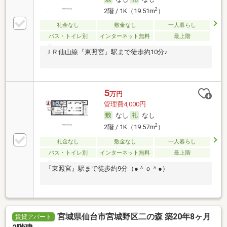
2
2階 / 1K（19.51m
）
礼金なし
敷金なし
一人暮らし
バス・トイレ別
インターネット無料
最上階
ＪＲ仙山線『東照宮』駅まで徒歩約10分♪
5
万円
管理費4,000円
なし
なし
2
2階 / 1K（19.57m
）
礼金なし
敷金なし
一人暮らし
バス・トイレ別
インターネット無料
最上階
『東照宮』駅まで徒歩約9分（●＾ｏ＾●）
宮城県仙台市宮城野区二の森 築20年8ヶ月
賃貸アパート