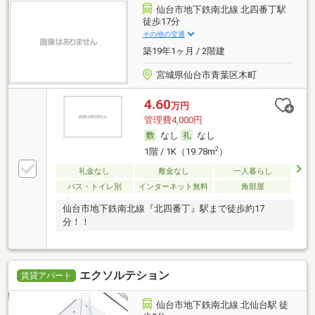
仙台市地下鉄南北線 北四番丁駅
徒歩17分
その他の交通
築19年1ヶ月 / 2階建
宮城県仙台市青葉区木町
4.60
万円
管理費4,000円
なし
なし
2
1階 / 1K（19.78m
）
礼金なし
敷金なし
一人暮らし
バス・トイレ別
インターネット無料
角部屋
仙台市地下鉄南北線『北四番丁』駅まで徒歩約17
分！！
エクソルテション
賃貸アパート
仙台市地下鉄南北線 北仙台駅 徒