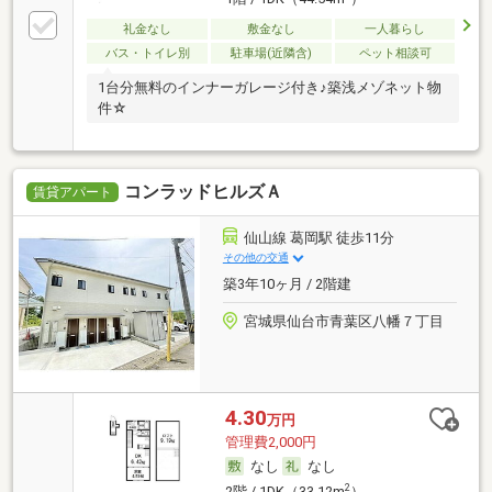
礼金なし
敷金なし
一人暮らし
バス・トイレ別
駐車場(近隣含)
ペット相談可
1台分無料のインナーガレージ付き♪築浅メゾネット物
件☆
コンラッドヒルズＡ
賃貸アパート
仙山線 葛岡駅 徒歩11分
その他の交通
築3年10ヶ月 / 2階建
宮城県仙台市青葉区八幡７丁目
4.30
万円
管理費2,000円
なし
なし
2
2階 / 1DK（33.12m
）