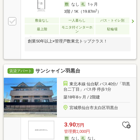
なし
1ヶ月
2
3階 / 1K（19.87m
）
敷金なし
一人暮らし
バス・トイレ別
モニタ付インターホ
最上階
駐輪場
ン
創業50年以上×管理戸数東北トップクラス！
サンシャイン羽黒台
賃貸アパート
東北本線 仙台駅 バス40分/「羽黒
台二丁目」バス停 停歩1分
築18年8ヶ月 / 2階建
宮城県仙台市太白区羽黒台
3.90
万円
管理費2,000円
なし
なし