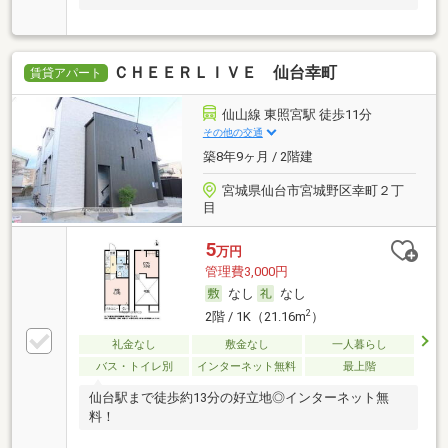
ＣＨＥＥＲＬＩＶＥ 仙台幸町
賃貸アパート
仙山線 東照宮駅 徒歩11分
その他の交通
築8年9ヶ月 / 2階建
宮城県仙台市宮城野区幸町２丁
目
5
万円
管理費3,000円
なし
なし
2
2階 / 1K（21.16m
）
礼金なし
敷金なし
一人暮らし
バス・トイレ別
インターネット無料
最上階
仙台駅まで徒歩約13分の好立地◎インターネット無
料！