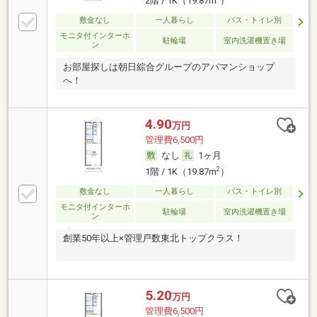
2階 / 1K（19.87m
）
敷金なし
一人暮らし
バス・トイレ別
モニタ付インターホ
駐輪場
室内洗濯機置き場
ン
お部屋探しは朝日綜合グループのアパマンショップ
へ！
4.90
万円
管理費6,500円
なし
1ヶ月
2
1階 / 1K（19.87m
）
敷金なし
一人暮らし
バス・トイレ別
モニタ付インターホ
駐輪場
室内洗濯機置き場
ン
創業50年以上×管理戸数東北トップクラス！
5.20
万円
管理費6,500円