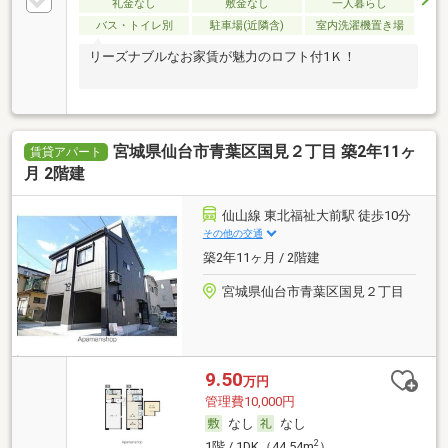
礼金なし
敷金なし
一人暮らし
バス・トイレ別
駐車場(近隣含)
室内洗濯機置き場
リーズナブルなお家賃が魅力のロフト付1Ｋ！
宮城県仙台市青葉区国見２丁目 築2年11ヶ
賃貸アパート
月 2階建
仙山線 東北福祉大前駅 徒歩10分
その他の交通
築2年11ヶ月 / 2階建
宮城県仙台市青葉区国見２丁目
9.50
万円
管理費10,000円
なし
なし
2
1階 / 1DK（44.54m
）