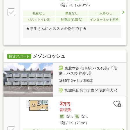
2
1階 / 1K（24.8m
）
礼金なし
敷金なし
一人暮らし
バス・トイレ別
駐車場(近隣含)
インターネット無料
★学生さんにオススメの物件です★
メゾンロッシュ
賃貸アパート
東北本線 仙台駅 バス45分/「茂
庭」バス停 停歩5分
築35年5ヶ月 / 2階建
宮城県仙台市太白区茂庭字大沢
3
万円
管理費-
なし
なし
2
1階 / 1K（23m
）