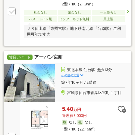
2
2階 / 1K（21.8m
）
礼金なし
敷金なし
一人暮らし
バス・トイレ別
インターネット無料
最上階
ＪＲ仙山線『東照宮駅』地下鉄南北線『台原駅』ご利
用可能です☆
アーバン宮町
賃貸アパート
東北本線 仙台駅 徒歩13分
その他の交通
築7年10ヶ月 / 2階建
宮城県仙台市青葉区宮町１丁目
5.40
万円
管理費3,000円
なし
なし
2
1階 / 1K（22.16m
）