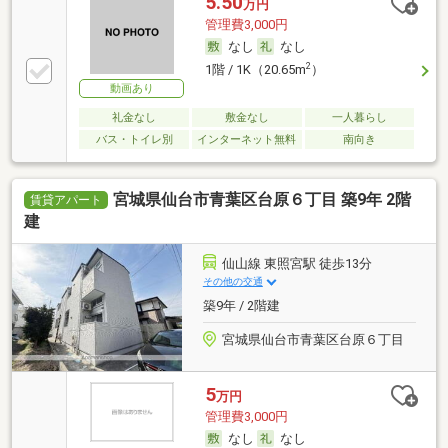
5.50
万円
管理費3,000円
なし
なし
2
1階 / 1K（20.65m
）
動画あり
礼金なし
敷金なし
一人暮らし
バス・トイレ別
インターネット無料
南向き
宮城県仙台市青葉区台原６丁目 築9年 2階
賃貸アパート
建
仙山線 東照宮駅 徒歩13分
その他の交通
築9年 / 2階建
宮城県仙台市青葉区台原６丁目
5
万円
管理費3,000円
なし
なし