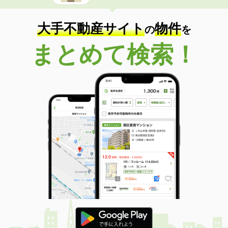
大手不動産サイト
物件
の
を
まとめて検索！