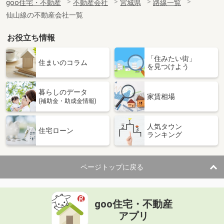
goo住宅・不動産
不動産会社
宮城県
路線一覧
仙山線の不動産会社一覧
お役立ち情報
「住みたい街」
住まいのコラム
を見つけよう
暮らしのデータ
家賃相場
(補助金・助成金情報)
人気タウン
住宅ローン
ランキング
ページトップに戻る
goo住宅・不動産
アプリ