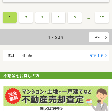
…
1
2
3
4
5
12
1～20
次へ
件
路線
変更する
仙山線
不動産をお持ちの方