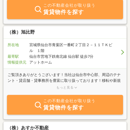
伝いします。多数物件を揃えてお待ちしております。
この不動産会社が取り扱う
賃貸物件を探す
（株）旭比野
所在地
宮城県仙台市青葉区一番町２丁目２－１１ＴＫビ
ル １階
最寄駅
仙台市営地下鉄南北線 仙台駅 徒歩7分
情報提供元
アットホーム
ご覧頂きありがとうございます！当社は仙台市中心部、周辺のテナ
ント・貸店舗・貸事務所を豊富に取り扱っております！移転や新規
開業をご検討されている方、是非当社までご相談ください！！また
もっと見る
仙台進出企業企画やご所有の物件を売る、貸すとしたらいくらにな
るのか等、当社営業マンが出張相談、無料査定（仙台市内のみ）に
この不動産会社が取り扱う
お伺いもいたしております！小さな店舗から大型店舗まで必ずご満
賃貸物件を探す
足のいける物件をご紹介します！！“テナント物件・貸店舗・事務所
に関するご相談は旭比野へ”
（株）あすか不動産