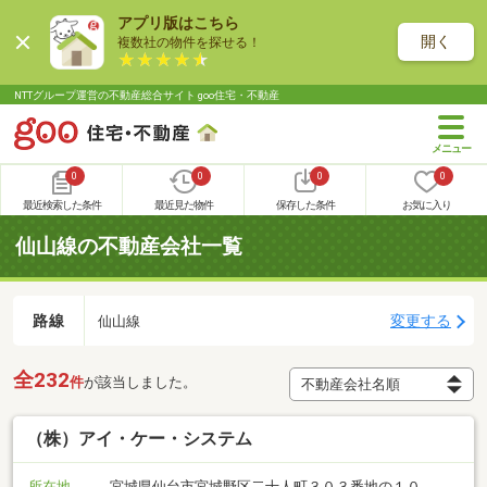
アプリ版はこちら
開く
複数社の物件を探せる！
NTTグループ運営の不動産総合サイト goo住宅・不動産
0
0
0
0
最近検索した条件
最近見た物件
保存した条件
お気に入り
仙山線の不動産会社一覧
路線
変更する
仙山線
全232
件
が該当しました。
（株）アイ・ケー・システム
所在地
宮城県仙台市宮城野区二十人町３０３番地の１０