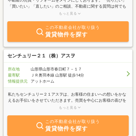
不動産の売買・リフォームをメインにしております。「売りたい」
「買いたい」「直したい」のご相談、不動産に関する質問は何でも
お気軽にお問合せ下さい。地域密着、豊富な情報力でお客様に併せ
もっと見る
たスピーディな対応を心掛けております。仙台市内、近郊の土地・
新築一戸建て・中古物件を取扱いさせて頂いております。物件の詳
この不動産会社が取り扱う
細は下記ホームページをご覧ください。ｈｔｔｐ：／／ｗｗｗ．ａ
賃貸物件を探す
ｓｕｋｕｒｕｈｏｍｅ．ｃｏｍ／不動産は金額の大きな取引です。
お客様それぞれのご思考・諸事情に合わせたご提案をし喜んで頂
く。 「こいつに任せておけば大丈夫だ」 と自信をもってご紹介
頂けるよう、日々努力していきたいと思っています。インターネッ
センチュリー２１（株）アスヲ
トが普及し、いろいろなことを机の前で合理的に解決出来てしま
い、人と人との関わりが減ってしまいがちな時代ですが、私は出来
所在地
山形県山形市春日町７－１７
るだけお会いし、会話し、取引が終わった後も良い信頼関係を築い
最寄駅
ＪＲ奥羽本線 山形駅 徒歩14分
ていきたいと考えております。 些細な事でもご相談頂ければ幸い
情報提供元
アットホーム
です。たくさんの方々とお会いできる事を楽しみにしております。
何卒よろしくお願い申し上げます。
私たちセンチュリー２１アスヲは、お客様の住まいへの想いをかな
えるお手伝いをさせていただきます。売買を中心にお客様の喜びを
第一に考え、心に寄り添ったご提案をさせていただきます。ぜひお
もっと見る
気軽にご来店くださいませ！
この不動産会社が取り扱う
賃貸物件を探す