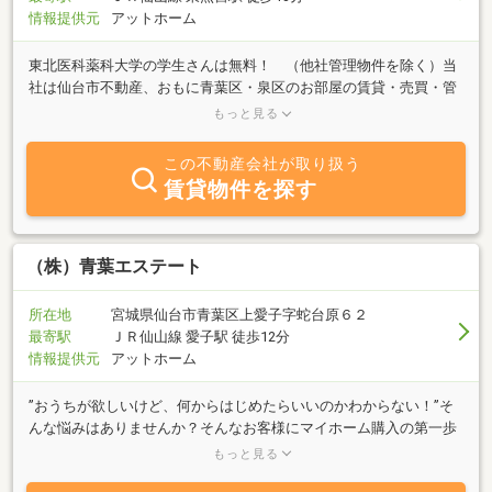
情報提供元
アットホーム
東北医科薬科大学の学生さんは無料！ （他社管理物件を除く）当
社は仙台市不動産、おもに青葉区・泉区のお部屋の賃貸・売買・管
理を業務としています。１Ｋを中心とした豊富なお部屋を、安心と
もっと見る
信頼をモットーにご紹介しております。賃料２万円台のお部屋の賃
貸から一戸建ての売買まで、住まいに関する疑問や、仙台北エリア
この不動産会社が取り扱う
のことならどんなことでも「アイムホーム」にご相談くださ
賃貸物件を探す
い。 有限会社 アイムホーム 代表 小
林 豪
（株）青葉エステート
所在地
宮城県仙台市青葉区上愛子字蛇台原６２
最寄駅
ＪＲ仙山線 愛子駅 徒歩12分
情報提供元
アットホーム
”おうちが欲しいけど、何からはじめたらいいのかわからない！”そ
んな悩みはありませんか？そんなお客様にマイホーム購入の第一歩
から丁寧にサポート♪ＡからはじまりＺまで、おうち探しをトータ
もっと見る
ルコーディネートいたします。ご家族の皆様が末永く笑顔でお住ま