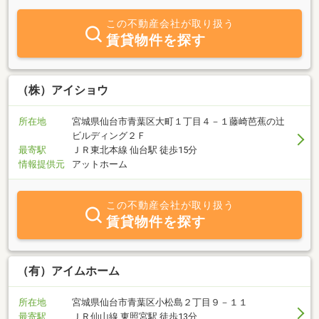
間の集団を目指すこと。これこそがお客様に最高のサービスをご提
供する上で必要不可欠なものであり、最大の資産であるといえま
この不動産会社が取り扱う
す。社員一人一人が自己研鑽を重ねると共に、お客様の末永い安心
賃貸物件を探す
と満足を目指す。それが、私たちの使命です。不動産情報ネットワ
ーク提携企業との連携により、お客様の夢の実現をより確かなもの
にしています。土地・建物の購入や売却、住み替えのニーズに対
し、広い視野からトータルソリューションを展開し、お客様に安心
（株）アイショウ
し満足していただける提案を行います。
所在地
宮城県仙台市青葉区大町１丁目４－１藤崎芭蕉の辻
ビルディング２Ｆ
最寄駅
ＪＲ東北本線 仙台駅 徒歩15分
情報提供元
アットホーム
この不動産会社が取り扱う
賃貸物件を探す
（有）アイムホーム
所在地
宮城県仙台市青葉区小松島２丁目９－１１
最寄駅
ＪＲ仙山線 東照宮駅 徒歩13分