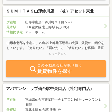
ＳＵＭｉＴＡＳ山形鈴川店 （株）アセット東北
所在地
山形県山形市鈴川町３丁目５－６
最寄駅
ＪＲ左沢線 北山形駅 徒歩33分
情報提供元
アットホーム
山形市北部を中心に、20年以上地元不動産の売買・賃貸のご紹介を
しています。「売りたい」「買いたい」「借りたい」お客様に豊富
な業界経験と情報力で最適な提案をさせていただいております。宅
もっと見る
地建物取引士の他に、不動産コンサルティングマスター・ファイナ
ンシャルプランナ一の資格があります。不動産に関する総合的なア
この不動産会社が取り扱う
ドバイスはお任せください。株式会社アセット東北は、山形市のま
賃貸物件を探す
ちづくりをサポートし、将来若い人たちが住みたい街になるように
努めて参ります。
アパマンショップ仙台駅中央口店（社宅専門店）
所在地
宮城県仙台市青葉区中央１丁目2-3仙台マークワン１
５階
最寄駅
東北本線 仙台駅 徒歩1分