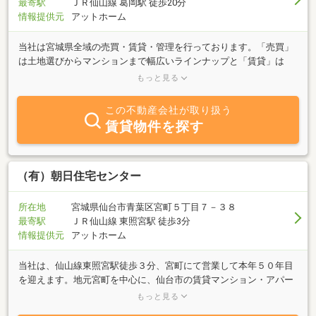
最寄駅
ＪＲ仙山線 葛岡駅 徒歩20分
情報提供元
アットホーム
当社は宮城県全域の売買・賃貸・管理を行っております。「売買」
は土地選びからマンションまで幅広いラインナップと「賃貸」は
様々なライフスタイルに合った優良物件をお探しします。経験豊富
もっと見る
なスタッフと情報力でお客様のニーズに合った提案をさせて頂きま
すのでお気軽にご来店下さい。 自社ＨＰも充実しておりますので
この不動産会社が取り扱う
是非一度ご覧下さい。
賃貸物件を探す
（有）朝日住宅センター
所在地
宮城県仙台市青葉区宮町５丁目７－３８
最寄駅
ＪＲ仙山線 東照宮駅 徒歩3分
情報提供元
アットホーム
当社は、仙山線東照宮駅徒歩３分、宮町にて営業して本年５０年目
を迎えます。地元宮町を中心に、仙台市の賃貸マンション・アパー
ト、売買まで幅広く取扱っておりますので、お気軽にご相談下さ
もっと見る
い。親身になって親切・丁寧にあなたのお部屋探しを最後までお手