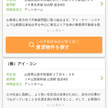
最寄駅
ＪＲ東北本線 仙台駅 徒歩8分
情報提供元
アットホーム
お客様と双方向で不動産問題に取り組みます。アイ・ケー・システ
ムでは創業以来仙台市を中心に東北エリア全体の事業用不動産を取
り扱ってきました。賃貸マンションの管理も行なっております。お
もっと見る
客様と当社の双方の（Interactive）知見・ノウハウを基に
（Knowledge-based）、不動産を通じたより良い社会の構築に貢献
この不動産会社が取り扱う
したいと思っております。
賃貸物件を探す
（株）アイ・コン
所在地
山形県山形市双葉町２丁目４－３８
最寄駅
ＪＲ山形新幹線 山形駅 徒歩8分
情報提供元
アットホーム
人や社会に貢献し、より良い住生活の未来のために、自分の仕事が
つながっていることを社員全員が自覚すること。そして、お客様の
満足を自らの誇りにし、仕事を通じて幸福感を抱くことのできる人
もっと見る