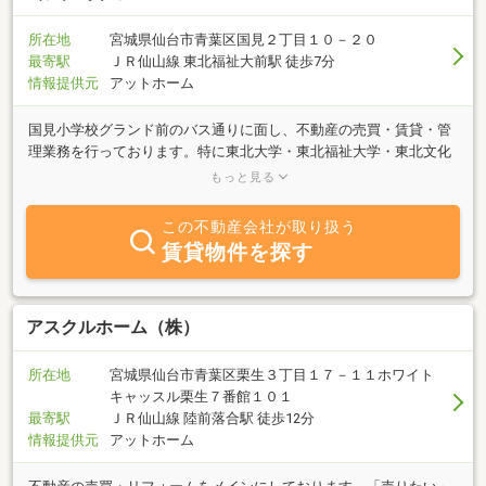
所在地
宮城県仙台市青葉区国見２丁目１０－２０
最寄駅
ＪＲ仙山線 東北福祉大前駅 徒歩7分
情報提供元
アットホーム
国見小学校グランド前のバス通りに面し、不動産の売買・賃貸・管
理業務を行っております。特に東北大学・東北福祉大学・東北文化
学園の学生を対象とした国見地区のアパートを多数取り扱っており
もっと見る
ます。お気軽にお立ち寄り下さい。
この不動産会社が取り扱う
賃貸物件を探す
アスクルホーム（株）
所在地
宮城県仙台市青葉区栗生３丁目１７－１１ホワイト
キャッスル栗生７番館１０１
最寄駅
ＪＲ仙山線 陸前落合駅 徒歩12分
情報提供元
アットホーム